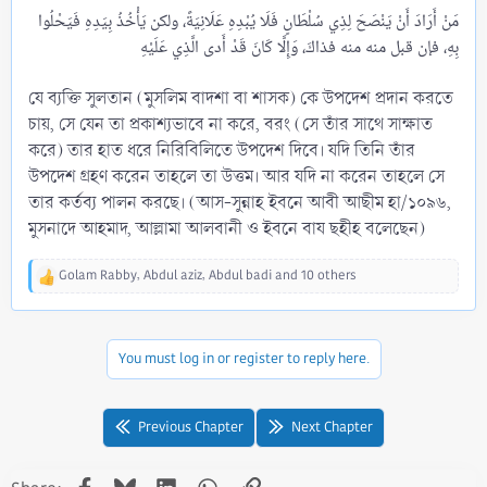
مَنْ أَرَادَ أَنْ يَنْصَحَ لِذِي سُلْطَانٍ فَلَا يُبْدِهِ عَلَانِيَةً، ولكن يَأْخُذُ بِيَدِهِ فَيَحْلُوا
যে ব্যক্তি সুলতান (মুসলিম বাদশা বা শাসক) কে উপদেশ প্রদান করতে
চায়, সে যেন তা প্রকাশ্যভাবে না করে, বরং (সে তাঁর সাথে সাক্ষাত
করে) তার হাত ধরে নিরিবিলিতে উপদেশ দিবে। যদি তিনি তাঁর
উপদেশ গ্রহণ করেন তাহলে তা উত্তম। আর যদি না করেন তাহলে সে
তার কর্তব্য পালন করছে। (আস-সুন্নাহ ইবনে আবী আছীম হা/১০৯৬,
মুসনাদে আহমাদ, আল্লামা আলবানী ও ইবনে বায ছহীহ বলেছেন)
Golam Rabby
,
Abdul aziz
,
Abdul badi
and 10 others
R
e
a
c
You must log in or register to reply here.
t
i
o
n
Previous Chapter
Next Chapter
s
:
Facebook
Bluesky
LinkedIn
WhatsApp
Link