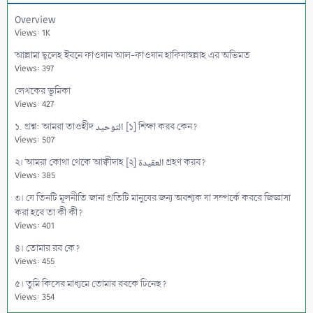
Overview
Views: 1K
আল্লামা ছ্বলেহ ইবনে ফাওযান আল-ফাওযান হাফিযাহুল্লাহ এর অভিমত
Views: 397
লেখকের ভূমিকা
Views: 427
১. প্রশ্ন: আমরা তাওহীদ التوحيد [১] শিক্ষা করব কেন?
Views: 507
২। আমরা কোথা থেকে আক্বীদাহ [২] العقيدة গ্রহণ করব?
Views: 385
৩। যে তিনটি মূলনীতি জানা প্রতিটি মানুষের জন্য অবশ্যক যা সম্পর্কে কবরে জিজ্ঞাসা
করা হবে তা কী কী?
Views: 401
৪। তোমার রব কে?
Views: 455
৫। তুমি কিসের মাধ্যমে তোমার রবকে চিনেছ?
Views: 354