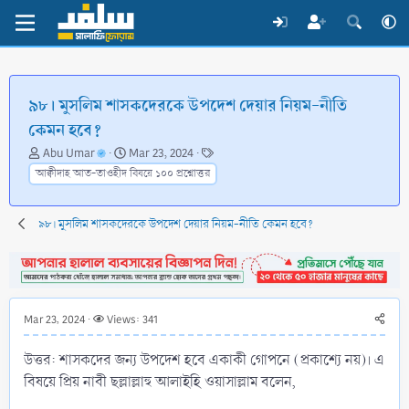
৯৮। মুসলিম শাসকদেরকে উপদেশ দেয়ার নিয়ম-নীতি
কেমন হবে?
T
S
T
Abu Umar
Mar 23, 2024
h
t
a
আক্বীদাহ আত-তাওহীদ বিষয়ে ১০০ প্রশ্নোত্তর
r
a
g
e
r
s
a
t
৯৮। মুসলিম শাসকদেরকে উপদেশ দেয়ার নিয়ম-নীতি কেমন হবে?
d
d
s
a
t
t
a
e
r
Mar 23, 2024
Views: 341
t
e
উত্তর: শাসকদের জন্য উপদেশ হবে একাকী গোপনে (প্রকাশ্যে নয়)। এ
r
বিষয়ে প্রিয় নাবী ছল্লাল্লাহু আলাইহি ওয়াসাল্লাম বলেন,