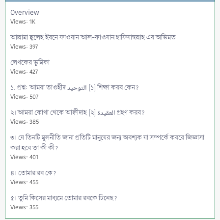
Overview
Views: 1K
আল্লামা ছ্বলেহ ইবনে ফাওযান আল-ফাওযান হাফিযাহুল্লাহ এর অভিমত
Views: 397
লেখকের ভূমিকা
Views: 427
১. প্রশ্ন: আমরা তাওহীদ التوحيد [১] শিক্ষা করব কেন?
Views: 507
২। আমরা কোথা থেকে আক্বীদাহ [২] العقيدة গ্রহণ করব?
Views: 385
৩। যে তিনটি মূলনীতি জানা প্রতিটি মানুষের জন্য অবশ্যক যা সম্পর্কে কবরে জিজ্ঞাসা
করা হবে তা কী কী?
Views: 401
৪। তোমার রব কে?
Views: 455
৫। তুমি কিসের মাধ্যমে তোমার রবকে চিনেছ?
Views: 355