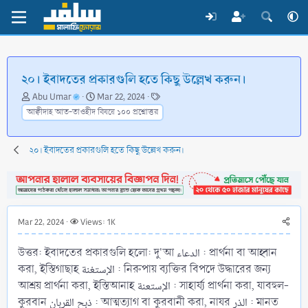
২০। ইবাদতের প্রকারগুলি হতে কিছু উল্লেখ করুন।
T
S
T
Abu Umar
Mar 22, 2024
h
t
a
আক্বীদাহ আত-তাওহীদ বিষয়ে ১০০ প্রশ্নোত্তর
r
a
g
e
r
s
a
t
২০। ইবাদতের প্রকারগুলি হতে কিছু উল্লেখ করুন।
d
d
s
a
t
t
a
e
r
Mar 22, 2024
Views: 1K
t
e
উত্তর: ইবাদতের প্রকারগুলি হলো: দু'আ الدعاء : প্রার্থনা বা আহ্বান
r
করা, ইস্তিগাছাহ الإستغنة : নিরুপায় ব্যক্তির বিপদে উদ্ধারের জন্য
আশ্রয় প্রার্থনা করা, ইস্তিআনাহ الإستعنة : সাহার্য্য প্রার্থনা করা, যাবহুল-
কুরবান ذبح القربان : আত্মত্যাগ বা কুরবানী করা, নাযর الذر : মানত