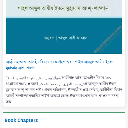
আক্বীদাহ আত-তাওহীদ বিষয়ে ১০০ প্রশ্নোত্তর - শাইখ আবদুল আযীয ইবেন
মুহাম্মাদ আশ-শালান
(۱۰۰) سؤال وجوابه في عقيدة التوحيد আক্বীদাহ আত-তাওহীদ বিষয়ে ১০০
প্রশ্নোত্তর সংগ্রহ ও রচনা الشيخ عبد العزيز بن محمد الشعلان আবদুল আযীয ইবনে
মুহাম্মাদ আশ্-শা'লান শাইখ প্রধান পরিচালক, ইসলামী দাওয়া সেন্টার, আযীযীয়া, রিয়াদ
আরবী সম্পাদনা সম্মানিত শাইখ আল্লামা ছলেহ ইবনে ফাওযান আল-ফাওযান সদস্য
উচ্চ...
Book Chapters