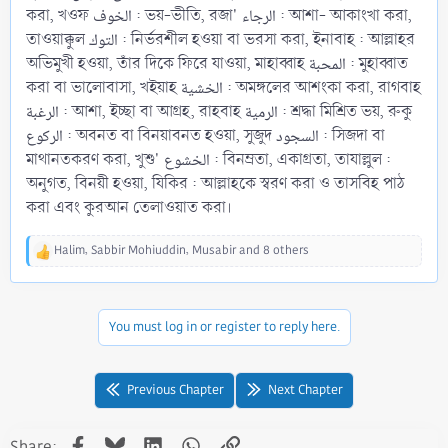
করা, খওফ الخوف : ভয়-ভীতি, রজা' الرجاء : আশা- আকাংখা করা,
তাওয়াক্কুল التوك : নির্ভরশীল হওয়া বা ভরসা করা, ইনাবাহ : আল্লাহর
অভিমুখী হওয়া, তাঁর দিকে ফিরে যাওয়া, মাহাব্বাহ المحبة : মুহাব্বাত
করা বা ভালোবাসা, খইয়াহ الخشية : অমঙ্গলের আশংকা করা, রাগবাহ
الرغبة : আশা, ইচ্ছা বা আগ্রহ, রাহবাহ الرمية : শ্রদ্ধা মিশ্রিত ভয়, রুকু
الركوع : অবনত বা বিনয়াবনত হওয়া, সুজুদ السجود : সিজদা বা
মাথানতকরণ করা, খুশু' الخشوع : বিনম্রতা, একাগ্রতা, তাযাল্লুল :
অনুগত, বিনয়ী হওয়া, যিকির : আল্লাহকে স্বরণ করা ও তাসবিহ পাঠ
করা এবং কুরআন তেলাওয়াত করা।
Halim
,
Sabbir Mohiuddin
,
Musabir
and 8 others
R
e
a
c
You must log in or register to reply here.
t
i
o
n
Previous Chapter
Next Chapter
s
:
Facebook
Bluesky
LinkedIn
WhatsApp
Link
Share: