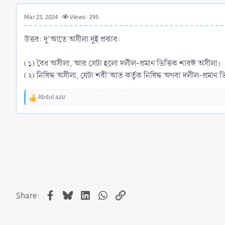
r
t
Mar 23, 2024
Views: 295
e
r
উত্তর: দু'আতে অসীলা দুই প্রকার:
(১) বৈধ অসীলা, আর সেটা হলো দলীল-প্রমাণ ভিত্তিক শারঈ অসীলা।
(২) নিষিদ্ধ অসীলা, যেটা শরী'আত কর্তৃক নিষিদ্ধ অথবা দলীল-প্রমাণ 
Abdul aziz
R
e
a
c
t
i
o
n
s
:
Facebook
Bluesky
LinkedIn
WhatsApp
Link
Share: