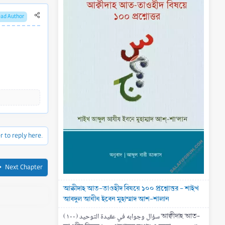
ead Author
r to reply here.
Next Chapter
আক্বীদাহ আত-তাওহীদ বিষয়ে ১০০ প্রশ্নোত্তর - শাইখ
আবদুল আযীয ইবেন মুহাম্মাদ আশ-শালান
(۱۰۰) سؤال وجوابه في عقيدة التوحيد আক্বীদাহ আত-