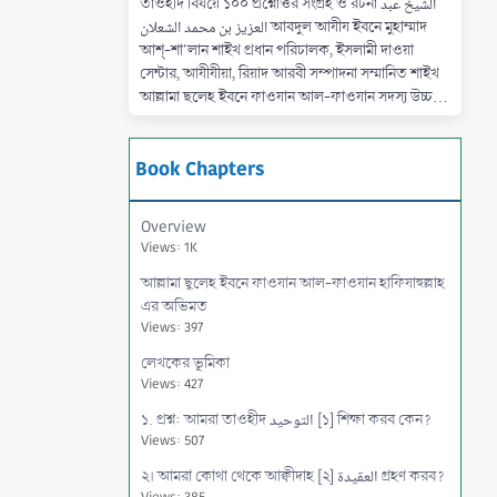
তাওহীদ বিষয়ে ১০০ প্রশ্নোত্তর সংগ্রহ ও রচনা الشيخ عبد
العزيز بن محمد الشعلان আবদুল আযীয ইবনে মুহাম্মাদ
আশ্-শা'লান শাইখ প্রধান পরিচালক, ইসলামী দাওয়া
সেন্টার, আযীযীয়া, রিয়াদ আরবী সম্পাদনা সম্মানিত শাইখ
আল্লামা ছলেহ ইবনে ফাওযান আল-ফাওযান সদস্য উচ্চ...
Book Chapters
Overview
Views: 1K
আল্লামা ছ্বলেহ ইবনে ফাওযান আল-ফাওযান হাফিযাহুল্লাহ
এর অভিমত
Views: 397
লেখকের ভূমিকা
Views: 427
১. প্রশ্ন: আমরা তাওহীদ التوحيد [১] শিক্ষা করব কেন?
Views: 507
২। আমরা কোথা থেকে আক্বীদাহ [২] العقيدة গ্রহণ করব?