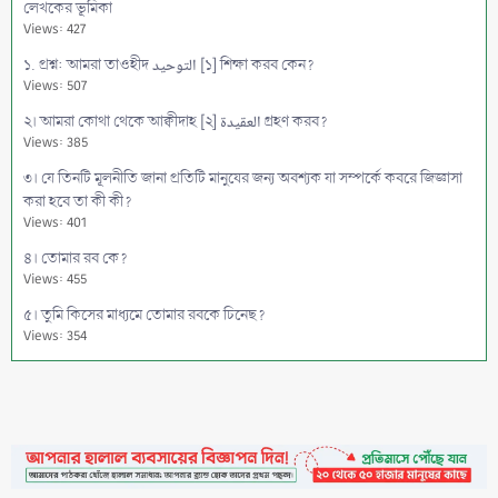
লেখকের ভূমিকা
Views: 427
১. প্রশ্ন: আমরা তাওহীদ التوحيد [১] শিক্ষা করব কেন?
Views: 507
২। আমরা কোথা থেকে আক্বীদাহ [২] العقيدة গ্রহণ করব?
Views: 385
৩। যে তিনটি মূলনীতি জানা প্রতিটি মানুষের জন্য অবশ্যক যা সম্পর্কে কবরে জিজ্ঞাসা
করা হবে তা কী কী?
Views: 401
৪। তোমার রব কে?
Views: 455
৫। তুমি কিসের মাধ্যমে তোমার রবকে চিনেছ?
Views: 354
৬। প্রশ্ন: আল্লাহ কোথায়?
Views: 380
৭। আল্লাহ তা'আলা আসমানে আরশের ওপর সমুন্নত রয়েছেন, কুরআন থেকে তার
প্রমাণ কী?
Views: 400