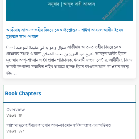
আক্বীদাহ আত-তাওহীদ বিষয়ে ১০০ প্রশ্নোত্তর - শাইখ আবদুল আযীয ইবেন
মুহাম্মাদ আশ-শালান
(۱۰۰) سؤال وجوابه في عقيدة التوحيد আক্বীদাহ আত-তাওহীদ বিষয়ে ১০০
প্রশ্নোত্তর সংগ্রহ ও রচনা الشيخ عبد العزيز بن محمد الشعلان আবদুল আযীয ইবনে
মুহাম্মাদ আশ্-শা'লান শাইখ প্রধান পরিচালক, ইসলামী দাওয়া সেন্টার, আযীযীয়া, রিয়াদ
আরবী সম্পাদনা সম্মানিত শাইখ আল্লামা ছলেহ ইবনে ফাওযান আল-ফাওযান সদস্য
উচ্চ...
Book Chapters
Overview
Views: 1K
আল্লামা ছ্বলেহ ইবনে ফাওযান আল-ফাওযান হাফিযাহুল্লাহ এর অভিমত
Views: 397