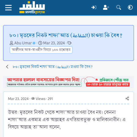
৮০। মৃতদের নিকট শাফা'আত (الشفاعة) চাওয়া কি বৈধ?
T
S
T
Abu Umar
Mar 23, 2024
h
t
a
আক্বীদাহ আত-তাওহীদ বিষয়ে ১০০ প্রশ্নোত্তর
r
a
g
e
r
s
a
t
৮০। মৃতদের নিকট শাফা'আত (الشفاعة) চাওয়া কি বৈধ?
d
d
s
a
t
t
a
e
r
Mar 23, 2024
Views: 291
t
e
উত্তর: মৃতদের নিকট থেকে শাফা'আত চাওয়া বৈধ নয়। কেননা
r
শাফা'আত একমাত্র এক আল্লাহর এখতিয়ারভুক্ত ও মালিকানাধীন। এ
বিষয়ে আল্লাহ তা'আলা বলেন,