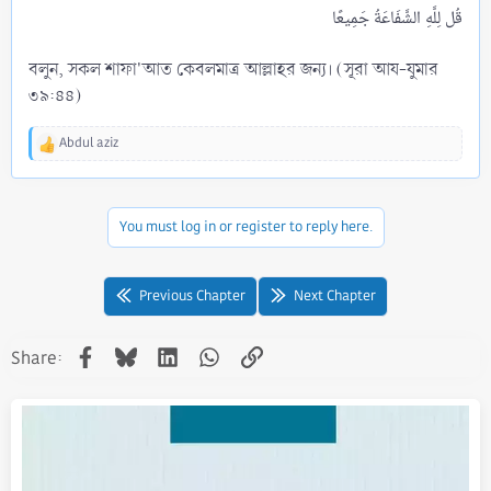
বলুন, সকল শাফা'আত কেবলমাত্র আল্লাহর জন্য। (সূরা আয-যুমার
৩৯:৪৪)
Abdul aziz
R
e
a
c
You must log in or register to reply here.
t
i
o
n
Previous Chapter
Next Chapter
s
:
Facebook
Bluesky
LinkedIn
WhatsApp
Link
Share: