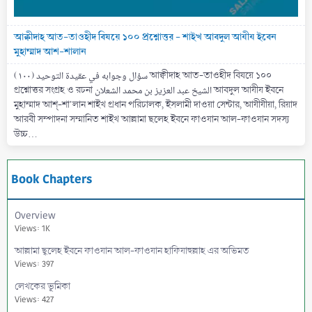
আক্বীদাহ আত-তাওহীদ বিষয়ে ১০০ প্রশ্নোত্তর - শাইখ আবদুল আযীয ইবেন
মুহাম্মাদ আশ-শালান
(۱۰۰) سؤال وجوابه في عقيدة التوحيد আক্বীদাহ আত-তাওহীদ বিষয়ে ১০০
প্রশ্নোত্তর সংগ্রহ ও রচনা الشيخ عبد العزيز بن محمد الشعلان আবদুল আযীয ইবনে
মুহাম্মাদ আশ্-শা'লান শাইখ প্রধান পরিচালক, ইসলামী দাওয়া সেন্টার, আযীযীয়া, রিয়াদ
আরবী সম্পাদনা সম্মানিত শাইখ আল্লামা ছলেহ ইবনে ফাওযান আল-ফাওযান সদস্য
উচ্চ...
Book Chapters
Overview
Views: 1K
আল্লামা ছ্বলেহ ইবনে ফাওযান আল-ফাওযান হাফিযাহুল্লাহ এর অভিমত
Views: 397
লেখকের ভূমিকা
Views: 427