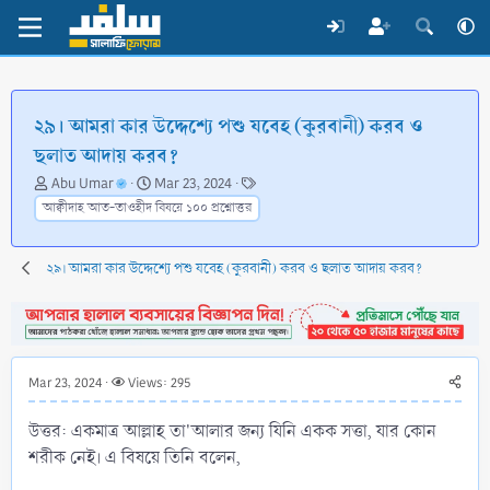
২৯। আমরা কার উদ্দেশ্যে পশু যবেহ (কুরবানী) করব ও
ছলাত আদায় করব?
T
S
T
Abu Umar
Mar 23, 2024
h
t
a
আক্বীদাহ আত-তাওহীদ বিষয়ে ১০০ প্রশ্নোত্তর
r
a
g
e
r
s
a
t
২৯। আমরা কার উদ্দেশ্যে পশু যবেহ (কুরবানী) করব ও ছলাত আদায় করব?
d
d
s
a
t
t
a
e
r
Mar 23, 2024
Views: 295
t
e
উত্তর: একমাত্র আল্লাহ তা'আলার জন্য যিনি একক সত্তা, যার কোন
r
শরীক নেই। এ বিষয়ে তিনি বলেন,