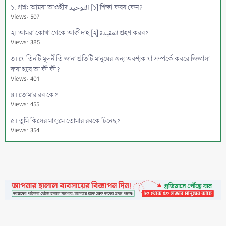
১. প্রশ্ন: আমরা তাওহীদ التوحيد [১] শিক্ষা করব কেন?
Views: 507
২। আমরা কোথা থেকে আক্বীদাহ [২] العقيدة গ্রহণ করব?
Views: 385
৩। যে তিনটি মূলনীতি জানা প্রতিটি মানুষের জন্য অবশ্যক যা সম্পর্কে কবরে জিজ্ঞাসা
করা হবে তা কী কী?
Views: 401
৪। তোমার রব কে?
Views: 455
৫। তুমি কিসের মাধ্যমে তোমার রবকে চিনেছ?
Views: 354
৬। প্রশ্ন: আল্লাহ কোথায়?
Views: 380
৭। আল্লাহ তা'আলা আসমানে আরশের ওপর সমুন্নত রয়েছেন, কুরআন থেকে তার
প্রমাণ কী?
Views: 400
৮। ইস্তাওয়া استوي অর্থ কী?
Views: 664