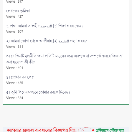
Views: 397
লেখকের ভূমিকা
Views: 427
১. প্রশ্ন: আমরা তাওহীদ التوحيد [১] শিক্ষা করব কেন?
Views: 507
২। আমরা কোথা থেকে আক্বীদাহ [২] العقيدة গ্রহণ করব?
Views: 385
৩। যে তিনটি মূলনীতি জানা প্রতিটি মানুষের জন্য অবশ্যক যা সম্পর্কে কবরে জিজ্ঞাসা
করা হবে তা কী কী?
Views: 401
৪। তোমার রব কে?
Views: 455
৫। তুমি কিসের মাধ্যমে তোমার রবকে চিনেছ?
Views: 354
৬। প্রশ্ন: আল্লাহ কোথায়?
Views: 380
৭। আল্লাহ তা'আলা আসমানে আরশের ওপর সমুন্নত রয়েছেন, কুরআন থেকে তার
প্রমাণ কী?