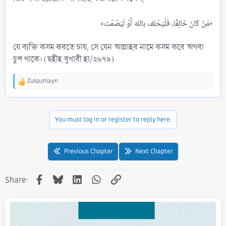
«مَنْ كَانَ خَالِفًا، فَلْيَحْلف بالله أَوْ لَيَصْمُت»​
যে ব্যক্তি কসম করতে চায়, সে যেন আল্লাহর নামে কসম করে অথবা
চুপ থাকে। (ছহীহ বুখারী হা/২৬৭৯)
Zulqurnayn
R
e
a
c
You must log in or register to reply here.
t
i
o
n
Previous Chapter
Next Chapter
s
:
Facebook
Bluesky
LinkedIn
WhatsApp
Link
Share: