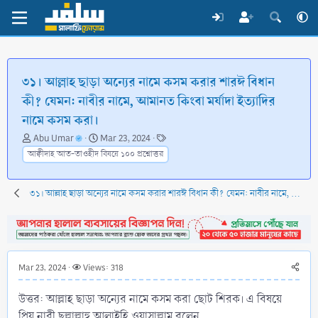
৩১। আল্লাহ ছাড়া অন্যের নামে কসম করার শারঈ বিধান
কী? যেমন: নাবীর নামে, আমানত কিংবা মর্যাদা ইত্যাদির
নামে কসম করা।
T
S
T
Abu Umar
Mar 23, 2024
h
t
a
আক্বীদাহ আত-তাওহীদ বিষয়ে ১০০ প্রশ্নোত্তর
r
a
g
e
r
s
a
t
৩১। আল্লাহ ছাড়া অন্যের নামে কসম করার শারঈ বিধান কী? যেমন: নাবীর নামে, আমানত কিংবা মর্যাদা ইত্যাদির নামে কসম করা।
d
d
s
a
t
t
a
e
r
Mar 23, 2024
Views: 318
t
e
উত্তর: আল্লাহ ছাড়া অন্যের নামে কসম করা ছোট শিরক। এ বিষয়ে
r
প্রিয় নাবী ছল্লাল্লাহু আলাইহি ওয়াসাল্লাম বলেন,