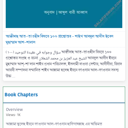
আক্বীদাহ আত-তাওহীদ বিষয়ে ১০০ প্রশ্নোত্তর - শাইখ আবদুল আযীয ইবেন
মুহাম্মাদ আশ-শালান
(۱۰۰) سؤال وجوابه في عقيدة التوحيد আক্বীদাহ আত-তাওহীদ বিষয়ে ১০০
প্রশ্নোত্তর সংগ্রহ ও রচনা الشيخ عبد العزيز بن محمد الشعلان আবদুল আযীয ইবনে
মুহাম্মাদ আশ্-শা'লান শাইখ প্রধান পরিচালক, ইসলামী দাওয়া সেন্টার, আযীযীয়া, রিয়াদ
আরবী সম্পাদনা সম্মানিত শাইখ আল্লামা ছলেহ ইবনে ফাওযান আল-ফাওযান সদস্য
উচ্চ...
Book Chapters
Overview
Views: 1K
আল্লামা ছ্বলেহ ইবনে ফাওযান আল-ফাওযান হাফিযাহুল্লাহ এর অভিমত