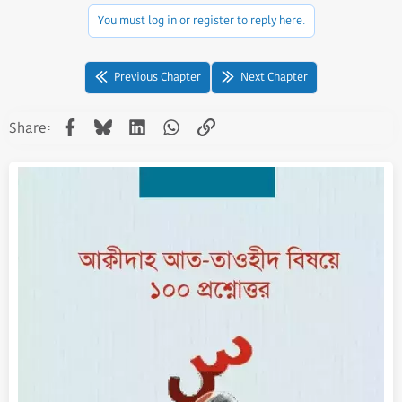
c
You must log in or register to reply here.
t
i
o
n
Previous Chapter
Next Chapter
s
:
Facebook
Bluesky
LinkedIn
WhatsApp
Link
Share: