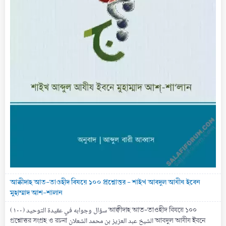
আক্বীদাহ আত-তাওহীদ বিষয়ে ১০০ প্রশ্নোত্তর - শাইখ আবদুল আযীয ইবেন
মুহাম্মাদ আশ-শালান
(۱۰۰) سؤال وجوابه في عقيدة التوحيد আক্বীদাহ আত-তাওহীদ বিষয়ে ১০০
প্রশ্নোত্তর সংগ্রহ ও রচনা الشيخ عبد العزيز بن محمد الشعلان আবদুল আযীয ইবনে