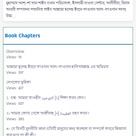
মুহাম্মাদ আশ্-শা'লান শাইখ প্রধান পরিচালক, ইসলামী দাওয়া সেন্টার, আযীযীয়া, রিয়াদ
আরবী সম্পাদনা সম্মানিত শাইখ আল্লামা ছলেহ ইবনে ফাওযান আল-ফাওযান সদস্য
উচ্চ...
Book Chapters
Overview
Views: 1K
আল্লামা ছ্বলেহ ইবনে ফাওযান আল-ফাওযান হাফিযাহুল্লাহ এর অভিমত
Views: 397
লেখকের ভূমিকা
Views: 427
১. প্রশ্ন: আমরা তাওহীদ التوحيد [১] শিক্ষা করব কেন?
Views: 507
২। আমরা কোথা থেকে আক্বীদাহ [২] العقيدة গ্রহণ করব?
Views: 385
৩। যে তিনটি মূলনীতি জানা প্রতিটি মানুষের জন্য অবশ্যক যা সম্পর্কে কবরে জিজ্ঞাসা
করা হবে তা কী কী?