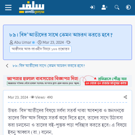
৮৯। বিদ'আতীদের সাথে কেমন আচরণ করতে হবে?
T
S
T
Abu Umar
Mar 23, 2024
h
t
a
আক্বীদাহ আত-তাওহীদ বিষয়ে ১০০ প্রশ্নোত্তর
r
a
g
e
r
s
a
t
৮৯। বিদ'আতীদের সাথে কেমন আচরণ করতে হবে?
d
d
s
a
t
t
a
e
r
Mar 23, 2024
Views: 490
t
e
উত্তর: বিদ'আতীদের বিষয়ে সর্বদা সতর্ক থাকা আবশ্যক ও জনগণকে
r
তাদের বিদ'আদ বিষয়ে সতর্ক করে দিতে হবে, তাদের সাথে উঠাবসা
করা চলবেনা ও তাদের বই-পুস্তক পড়া পরিহার করতে হবে। এ বিষয়ে
ইবনু আব্বাস (রা.) বলেন,