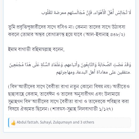
তুমি প্রবৃত্তিপূজারীদের সাথে বসিও না। কেননা তাদের সাথে উঠাবসা
করলে তোমার অন্তর রোগাক্রান্ত হয়ে যাবে (আল-ইবানাহ ৪৩৮/২)
ইমাম বাগাভী রহিমাহুল্লাহ বলেন,
وَقَدْ مَضَتِ الصَّحَابَةُ وَالتَّابِعُونَ وأتباعهم، وَعَلَمَاءُ السُّنَّةِ عَلَى هَذَا مُجْمَعِينَ
متفقين على معاداة أهل البدعة، ومهاجرتهم.​
(বিদ'আতীদের সাথে বৈরীতা রাখা নতুন কোনো বিষয় নয়) অতীতেও
ছাহাবাহে কেরাম, তাবেঈন ও তাদের অনুসারীগণ এবং উলামায়ে
সুন্নাহগণ বিদ'আতীদের সাথে বৈরীতা রাখা ও তাদেরকে পরিহার করা
বিষয়ে ঐক্যমত ছিলেন। (শারহুস-সুন্নাহ লিলবাগাভী ১/১২৭)
Abdul fattah
,
Suhayl
,
Zulqurnayn
and 3 others
R
e
a