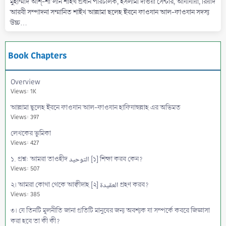
মুহাম্মাদ আশ্-শা'লান শাইখ প্রধান পরিচালক, ইসলামী দাওয়া সেন্টার, আযীযীয়া, রিয়াদ
আরবী সম্পাদনা সম্মানিত শাইখ আল্লামা ছলেহ ইবনে ফাওযান আল-ফাওযান সদস্য
উচ্চ...
Book Chapters
Overview
Views: 1K
আল্লামা ছ্বলেহ ইবনে ফাওযান আল-ফাওযান হাফিযাহুল্লাহ এর অভিমত
Views: 397
লেখকের ভূমিকা
Views: 427
১. প্রশ্ন: আমরা তাওহীদ التوحيد [১] শিক্ষা করব কেন?
Views: 507
২। আমরা কোথা থেকে আক্বীদাহ [২] العقيدة গ্রহণ করব?
Views: 385
৩। যে তিনটি মূলনীতি জানা প্রতিটি মানুষের জন্য অবশ্যক যা সম্পর্কে কবরে জিজ্ঞাসা
করা হবে তা কী কী?