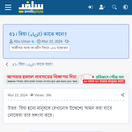
৫১। রিয়া (الرياء) কাকে বলে?
T
S
T
Abu Umar
Mar 23, 2024
h
t
a
আক্বীদাহ আত-তাওহীদ বিষয়ে ১০০ প্রশ্নোত্তর
r
a
g
e
r
s
a
t
৫১। রিয়া (الرياء) কাকে বলে?
d
d
s
a
t
t
a
e
r
Mar 23, 2024
Views: 396
t
e
উত্তর: রিয়া হলো মানুষকে দেখানোর উদ্দেশ্যে আমল করা যাতে
r
লোকেরা তার প্রশংসা করে।