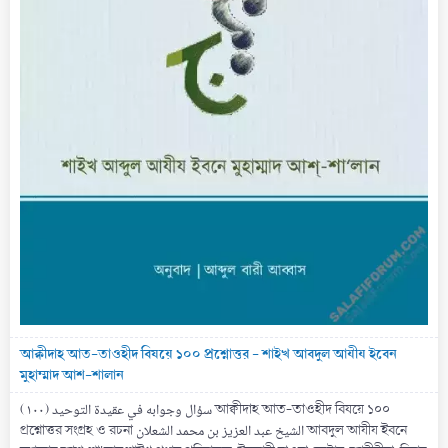
আক্বীদাহ আত-তাওহীদ বিষয়ে ১০০ প্রশ্নোত্তর - শাইখ আবদুল আযীয ইবেন
মুহাম্মাদ আশ-শালান
(۱۰۰) سؤال وجوابه في عقيدة التوحيد আক্বীদাহ আত-তাওহীদ বিষয়ে ১০০
প্রশ্নোত্তর সংগ্রহ ও রচনা الشيخ عبد العزيز بن محمد الشعلان আবদুল আযীয ইবনে