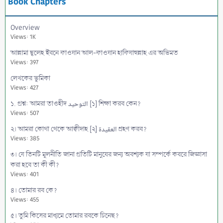
Book Chapters
Overview
Views: 1K
আল্লামা ছ্বলেহ ইবনে ফাওযান আল-ফাওযান হাফিযাহুল্লাহ এর অভিমত
Views: 397
লেখকের ভূমিকা
Views: 427
১. প্রশ্ন: আমরা তাওহীদ التوحيد [১] শিক্ষা করব কেন?
Views: 507
২। আমরা কোথা থেকে আক্বীদাহ [২] العقيدة গ্রহণ করব?
Views: 385
৩। যে তিনটি মূলনীতি জানা প্রতিটি মানুষের জন্য অবশ্যক যা সম্পর্কে কবরে জিজ্ঞাসা
করা হবে তা কী কী?
Views: 401
৪। তোমার রব কে?
Views: 455
৫। তুমি কিসের মাধ্যমে তোমার রবকে চিনেছ?