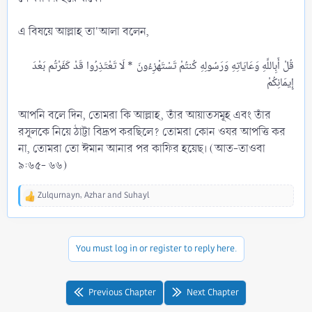
এ বিষয়ে আল্লাহ তা'আলা বলেন,
قُلْ أَبِاللَّهِ وَعَايَاتِهِ وَرَسُولِهِ كُنتُمْ تَسْتَهْزِءُونَ * لَا تَعْتَذِرُوا قَدْ كَفَرْتُم بَعْدَ
আপনি বলে দিন, তোমরা কি আল্লাহ, তাঁর আয়াতসমূহ এবং তাঁর
রসূলকে নিয়ে ঠাট্টা বিদ্রূপ করছিলে? তোমরা কোন ওযর আপত্তি কর
না, তোমরা তো ঈমান আনার পর কাফির হয়েছ। (আত-তাওবা
৯:৬৫- ৬৬)
Zulqurnayn
,
Azhar
and
Suhayl
R
e
a
c
You must log in or register to reply here.
t
i
o
n
Previous Chapter
Next Chapter
s