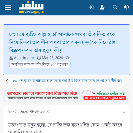
৮৩। যে ব্যক্তি আল্লাহ তা'আলাকে অথবা তাঁর কিতাবকে
নিয়ে কিংবা তার দীন অথবা তাঁর রসূল (ﷺ)কে নিয়ে ঠাট্টা
বিদ্রূপ করল তার হুকুম কী?
T
S
T
Abu Umar
Mar 23, 2024
h
t
a
আক্বীদাহ আত-তাওহীদ বিষয়ে ১০০ প্রশ্নোত্তর
r
a
g
e
r
s
a
t
৮৩। যে ব্যক্তি আল্লাহ তা'আলাকে অথবা তাঁর কিতাবকে নিয়ে কিংবা তার দীন অথবা তাঁর রসূল (ﷺ)কে নিয়ে ঠাট্টা বিদ্রূপ করল তার হুকুম কী?
d
d
s
a
t
t
a
e
r
Mar 23, 2024
Views: 273
t
e
উত্তর: তার হুকুম হলো, যে ব্যক্তি উক্ত কাজগুলির কোন একটি করবে
r
সে কাফির হয়ে যাবে।