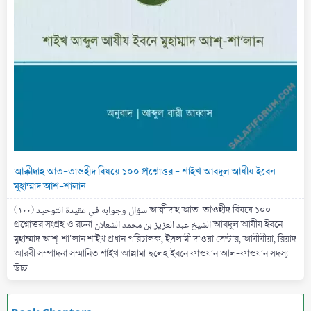
আক্বীদাহ আত-তাওহীদ বিষয়ে ১০০ প্রশ্নোত্তর - শাইখ আবদুল আযীয ইবেন
মুহাম্মাদ আশ-শালান
(۱۰۰) سؤال وجوابه في عقيدة التوحيد আক্বীদাহ আত-তাওহীদ বিষয়ে ১০০
প্রশ্নোত্তর সংগ্রহ ও রচনা الشيخ عبد العزيز بن محمد الشعلان আবদুল আযীয ইবনে
মুহাম্মাদ আশ্-শা'লান শাইখ প্রধান পরিচালক, ইসলামী দাওয়া সেন্টার, আযীযীয়া, রিয়াদ
আরবী সম্পাদনা সম্মানিত শাইখ আল্লামা ছলেহ ইবনে ফাওযান আল-ফাওযান সদস্য
উচ্চ...