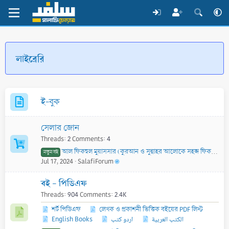
লাইব্রেরি
ই-বুক
সেলার জোন
Threads
2
Comments
4
আল ফিকহুল মুয়াসসার (কুরআন ও সুন্নাহর আলোকে সহজ ফিকহ) | Kitabullah Bookshop
নতুন বই
Jul 17, 2024
SalafiForum
বই - পিডিএফ
Threads
904
Comments
2.4K
শর্ট পিডিএফ
লেখক ও প্রকাশনী ভিত্তিক বইয়ের PDF লিস্ট
English Books
اردو کتب
الكتب العربية