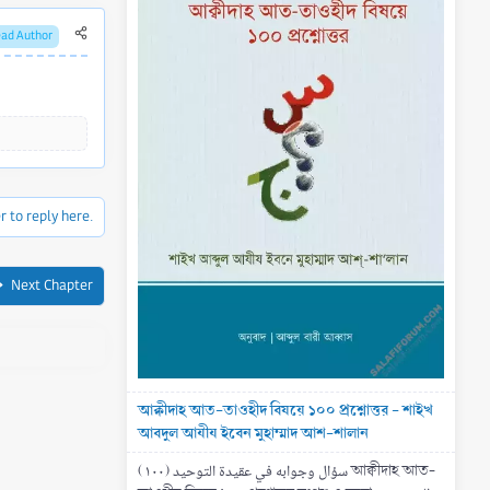
ead Author
r to reply here.
Next Chapter
আক্বীদাহ আত-তাওহীদ বিষয়ে ১০০ প্রশ্নোত্তর - শাইখ
আবদুল আযীয ইবেন মুহাম্মাদ আশ-শালান
(۱۰۰) سؤال وجوابه في عقيدة التوحيد আক্বীদাহ আত-