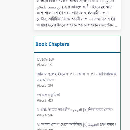
তাওহীদ বিষয়ে ১০০ প্রশ্নোত্তর সংগ্রহ ও রচনা الشيخ عبد
العزيز بن محمد الشعلان আবদুল আযীয ইবনে মুহাম্মাদ
আশ্-শা'লান শাইখ প্রধান পরিচালক, ইসলামী দাওয়া
সেন্টার, আযীযীয়া, রিয়াদ আরবী সম্পাদনা সম্মানিত শাইখ
আল্লামা ছলেহ ইবনে ফাওযান আল-ফাওযান সদস্য উচ্চ...
Book Chapters
Overview
Views: 1K
আল্লামা ছ্বলেহ ইবনে ফাওযান আল-ফাওযান হাফিযাহুল্লাহ
এর অভিমত
Views: 397
লেখকের ভূমিকা
Views: 427
১. প্রশ্ন: আমরা তাওহীদ التوحيد [১] শিক্ষা করব কেন?
Views: 507
২। আমরা কোথা থেকে আক্বীদাহ [২] العقيدة গ্রহণ করব?