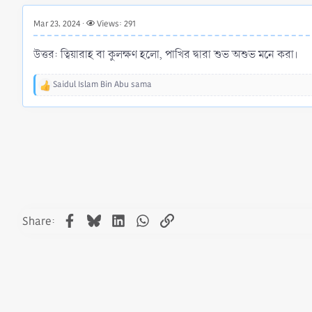
r
t
Mar 23, 2024
Views: 291
e
r
উত্তর: ত্বিয়ারাহ বা কুলক্ষণ হলো, পাখির দ্বারা শুভ অশুভ মনে করা।
Saidul Islam Bin Abu sama
R
e
a
c
t
i
o
n
s
:
Facebook
Bluesky
LinkedIn
WhatsApp
Link
Share: