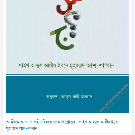
আক্বীদাহ আত-তাওহীদ বিষয়ে ১০০ প্রশ্নোত্তর - শাইখ আবদুল আযীয ইবেন
মুহাম্মাদ আশ-শালান