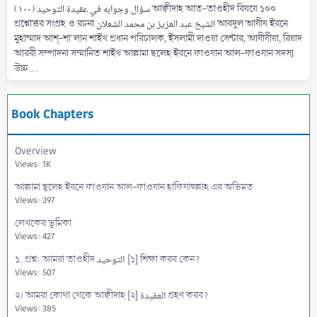
(۱۰۰) سؤال وجوابه في عقيدة التوحيد আক্বীদাহ আত-তাওহীদ বিষয়ে ১০০
প্রশ্নোত্তর সংগ্রহ ও রচনা الشيخ عبد العزيز بن محمد الشعلان আবদুল আযীয ইবনে
মুহাম্মাদ আশ্-শা'লান শাইখ প্রধান পরিচালক, ইসলামী দাওয়া সেন্টার, আযীযীয়া, রিয়াদ
আরবী সম্পাদনা সম্মানিত শাইখ আল্লামা ছলেহ ইবনে ফাওযান আল-ফাওযান সদস্য
উচ্চ...
Book Chapters
Overview
Views: 1K
আল্লামা ছ্বলেহ ইবনে ফাওযান আল-ফাওযান হাফিযাহুল্লাহ এর অভিমত
Views: 397
লেখকের ভূমিকা
Views: 427
১. প্রশ্ন: আমরা তাওহীদ التوحيد [১] শিক্ষা করব কেন?
Views: 507
২। আমরা কোথা থেকে আক্বীদাহ [২] العقيدة গ্রহণ করব?
Views: 385