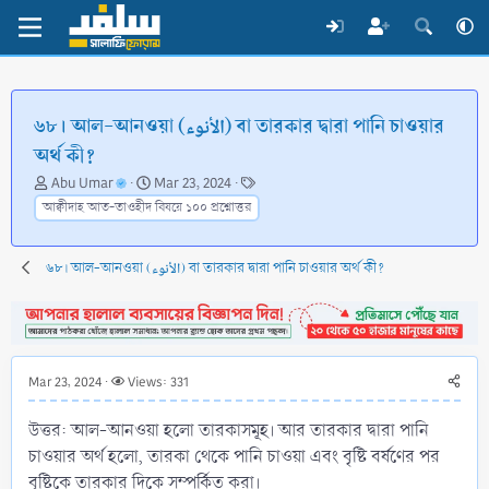
৬৮। আল-আনওয়া (الأنوء) বা তারকার দ্বারা পানি চাওয়ার
অর্থ কী?
T
S
T
Abu Umar
Mar 23, 2024
h
t
a
আক্বীদাহ আত-তাওহীদ বিষয়ে ১০০ প্রশ্নোত্তর
r
a
g
e
r
s
a
t
৬৮। আল-আনওয়া (الأنوء) বা তারকার দ্বারা পানি চাওয়ার অর্থ কী?
d
d
s
a
t
t
a
e
r
Mar 23, 2024
Views: 331
t
e
উত্তর: আল-আনওয়া হলো তারকাসমূহ। আর তারকার দ্বারা পানি
r
চাওয়ার অর্থ হলো, তারকা থেকে পানি চাওয়া এবং বৃষ্টি বর্ষণের পর
বৃষ্টিকে তারকার দিকে সম্পর্কিত করা।