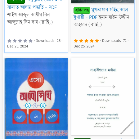
সালাত আদায় পদ্ধতি - PDF
মুখতাসার সহিহ আল
হাদিস গ্রন্থ
শাইখ আব্দুল আযীয বিন
বুখারী - PDF
ইমাম যাইন উদ্দীন
আব্দুল্লাহ বিন বায (রাহি.)
আহমাদ (রাহি.)
0
5
Downloads
25
Downloads
72
.
.
Dec 25, 2024
Dec 25, 2024
0
0
0
0
s
s
t
t
a
a
r
r
(
(
s
s
)
)