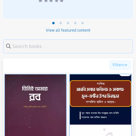
.
0
0
s
t
a
r
(
View all featured content
s
)
Filters