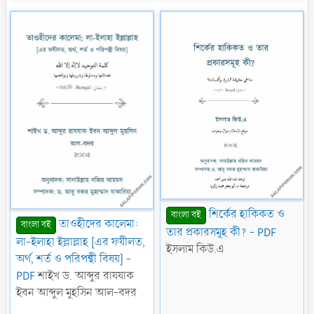
s
s
t
t
a
a
r
r
(
(
s
s
)
)
শির্কের হাকিকত ও
বাংলা বই
তাওহীদের কালেমা:
বাংলা বই
তার প্রকারসমূহ কী? - PDF
লা-ইলাহা ইল্লাল্লাহ [এর ফযীলত,
ইসলাম কিউ.এ
অর্থ, শর্ত ও পরিপন্থী বিষয়] -
PDF
শাইখ ড. আব্দুর রাযযাক
ইবন আব্দুল মুহসিন আল-বদর