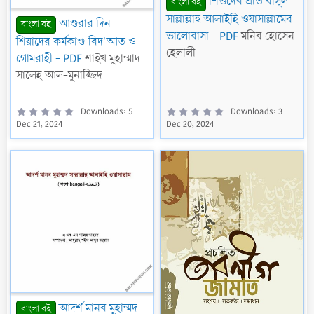
শিশুদের প্রতি রাসূল
বাংলা বই
সাল্লাল্লাহু আলাইহি ওয়াসাল্লামের
আশুরার দিন
বাংলা বই
ভালোবাসা - PDF
মনির হোসেন
শিয়াদের কর্মকাণ্ড বিদ'আত ও
হেলালী
গোমরাহী - PDF
শাইখ মুহাম্মাদ
সালেহ আল-মুনাজ্জিদ
0
0
Downloads
5
Downloads
3
.
.
Dec 21, 2024
Dec 20, 2024
0
0
0
0
s
s
t
t
a
a
r
r
(
(
s
s
)
)
আদর্শ মানব মুহাম্মদ
বাংলা বই