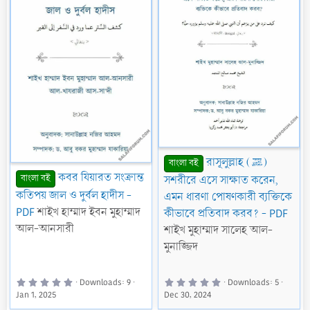
)
)
রাসূলুল্লাহ (ﷺ)
বাংলা বই
কবর যিয়ারত সংক্রান্ত
বাংলা বই
সশরীরে এসে সাক্ষাত করেন,
কতিপয় জাল ও দুর্বল হাদীস -
এমন ধারণা পোষণকারী ব্যক্তিকে
PDF
শাইখ হাম্মাদ ইবন মুহাম্মাদ
কীভাবে প্রতিবাদ করব? - PDF
আল-আনসারী
শাইখ মুহাম্মাদ সালেহ আল-
মুনাজ্জিদ
0
0
Downloads
9
Downloads
5
.
.
Jan 1, 2025
Dec 30, 2024
0
0
0
0