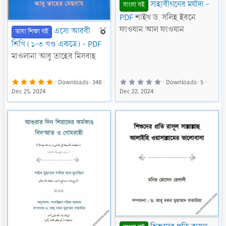
সাহাবীগণের মর্যাদা -
বাংলা বই
PDF
শাইখ ড. সলিহ ইবনে
ফাওযান আল ফাওযান
F
এসো আরবী
ভাষা শিক্ষা বই
e
শিখি (১-৩ খণ্ড একত্রে) - PDF
a
মাওলানা আবু তাহের মিসবাহ
t
u
5
0
Downloads
348
Downloads
5
.
.
r
Dec 25, 2024
Dec 22, 2024
0
0
0
0
e
s
s
t
t
d
a
a
r
r
(
(
s
s
)
)