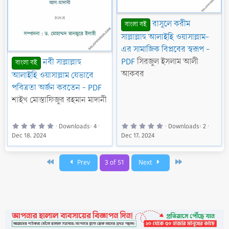
রাসূলে করীম
বাংলা বই
সাল্লাল্লাহু আলাইহি ওয়াসাল্লাম-
এর সামাজিক বিপ্লবের স্বরূপ -
PDF
সিরজুল ইসলাম আলী
নবী সাল্লাল্লাহু
বাংলা বই
আকবর
আলাইহি ওয়াসাল্লাম যেভাবে
পবিত্রতা অর্জন করতেন - PDF
শাইখ মোস্তাফিজুর রহমান মাদানী
0
0
Downloads
4
Downloads
2
.
.
Dec 18, 2024
Dec 17, 2024
0
0
0
0
s
s
t
t
a
a
First
Last
Prev
3 of 51
Next
r
r
(
(
s
s
)
)