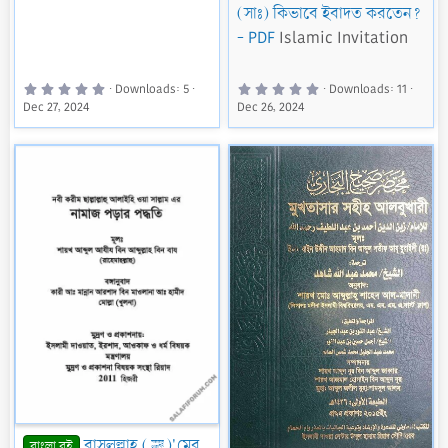
(সাঃ) কিভাবে ইবাদত করতেন?
- PDF
Islamic Invitation
0
0
Downloads
5
Downloads
11
.
.
Dec 27, 2024
Dec 26, 2024
0
0
0
0
s
s
t
t
a
a
r
r
(
(
s
s
)
)
রাসূলুল্লাহ (ﷺ)'মের
বাংলা বই