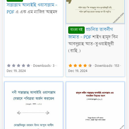
সাল্লাল্লাহু আলাইহি ওয়াসাল্লাম -
PDF
এ এক এম নাজির আহমদ
প্রচলিত তাবলীগ
বাংলা বই
জামাত - PDF
শাইখ হামুদ বিন
আবদুল্লাহ আত-তুওয়াইজুরী
(রাহি.)
0
4
Downloads
3
Downloads
153
.
.
Dec 19, 2024
Dec 19, 2024
0
5
0
0
s
s
t
t
a
a
r
r
(
(
s
s
)
)