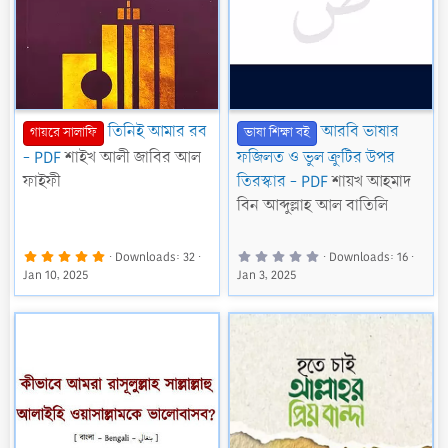
তিনিই আমার রব
আরবি ভাষার
গায়রে সালাফি
ভাষা শিক্ষা বই
- PDF
শাইখ আলী জাবির আল
ফজিলত ও ভুল ক্রুটির উপর
ফাইফী
তিরস্কার - PDF
শায়খ আহমাদ
বিন আব্দুল্লাহ আল বাতিলি
5
0
Downloads
32
Downloads
16
.
.
Jan 10, 2025
Jan 3, 2025
0
0
0
0
s
s
t
t
a
a
r
r
(
(
s
s
)
)