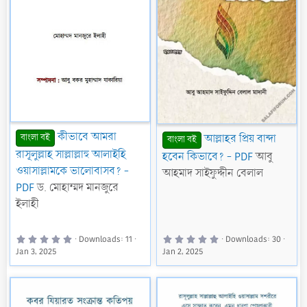
কীভাবে আমরা
আল্লাহর প্রিয় বান্দা
বাংলা বই
বাংলা বই
রাসূলুল্লাহ সাল্লাল্লাহু আলাইহি
হবেন কিভাবে? - PDF
আবু
ওয়াসাল্লামকে ভালোবাসব? -
আহমাদ সাইফুদ্দীন বেলাল
PDF
ড. মোহাম্মদ মানজুরে
ইলাহী
0
0
Downloads
11
Downloads
30
.
.
Jan 3, 2025
Jan 2, 2025
0
0
0
0
s
s
t
t
a
a
r
r
(
(
s
s