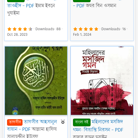
তাওহীদ - PDF
ইমাম ইবনে
- PDF
জহুর বিন ওসমান
খুযাইমা
4
5
Downloads
88
Downloads
16
.
.
Oct 28, 2023
Feb 1, 2024
8
0
0
0
s
s
t
t
a
a
r
r
(
(
s
s
)
)
F
তাফসীর আহসানুল
মহিলাদের মসজিদ
তাফসীর
বাংলা বই
e
বায়ান - PDF
আল্লামা হাফিয
গমন: বিভ্রান্তি নিরসন - PDF
a
সালাহুদ্দীন ইউসুফ
ব্রাদার রাহুল হুসাইন