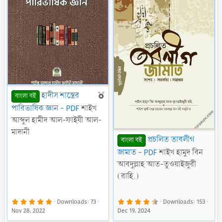
F
হাদীস শাস্ত্রের
বাংলা বই
e
পারিভাষিক জ্ঞান - PDF
শাইখ
a
আব্দুল হামীদ আল-ফাইযী আল-
t
মাদানী
প্রচলিত তাবলীগ
বাংলা বই
u
জামাত - PDF
শাইখ হামুদ বিন
r
আবদুল্লাহ আত-তুওয়াইজুরী
e
(রাহি.)
d
5
4
Downloads
73
Downloads
153
.
.
Nov 28, 2022
Dec 19, 2024
0
5
0
0