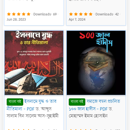
t
u
5
5
Downloads
69
Downloads
42
.
.
r
Jun 28, 2023
Apr 7, 2024
0
0
0
0
e
s
s
t
t
d
a
a
r
r
(
(
s
s
)
)
ইসলামে যুদ্ধ ও তার
সমাজে বহুল প্রচলিত
বাংলা বই
বাংলা বই
নীতিমালা - PDF
ড. আব্দুস
১০০ জাল হাদীস - PDF
ড.
সালাম বিন সালেম আস-সুহাইমী
মোহাম্মদ ইমাম হোসাইন