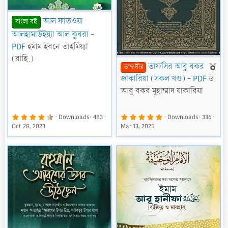
আল ফাতওয়া
বাংলা বই
আলহামাউইয়্যা আল কুবরা -
PDF
ইমাম ইবনে তাইমিয়্যা
(রাহি.)
F
তাফসির আবু বকর
তাফসীর
e
জাকারিয়া (সকল খণ্ড) - PDF
ড.
a
আবু বকর মুহাম্মাদ যাকারিয়া
t
u
4
5
Downloads
483
Downloads
336
.
.
r
Oct 28, 2023
Mar 13, 2025
9
0
1
0
e
s
s
t
t
d
a
a
r
r
(
(
s
s
)
)