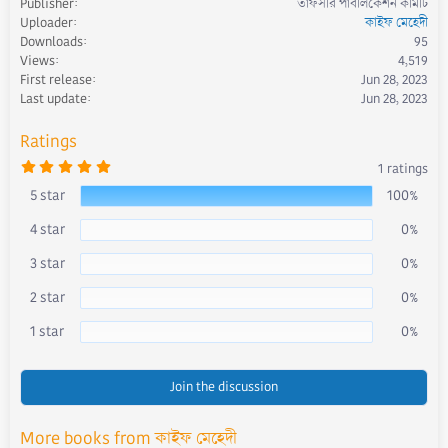
Publisher
তাফসীর পাবলিকেশন কমিটি
t
Uploader
কাইফ মেহেদী
i
Downloads
95
o
Views
4,519
n
First release
Jun 28, 2023
s
Last update
Jun 28, 2023
:
Ratings
5
1 ratings
.
0
5 star
100%
0
s
4 star
0%
t
a
r
3 star
0%
(
s
)
2 star
0%
1 star
0%
Join the discussion
More books from কাইফ মেহেদী