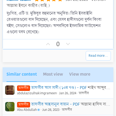
.
আল্লামা ইবনে কাছীর (রাহি.)
0
0
দুঃখিত, এটি ড. মুজিবুর রহমানের অনূদিত। তিনি ইসরাইলি
s
রেওয়াতগুলো বাদ দিয়েছেন, এবং যেসব হাদীসগুলো দুর্বল কিংবা
t
a
যইফ, সেগুলোও বাদ দিয়েছেন। অপরদিকে ইসলামিক ফাউন্ডেশন
r
এগুলো হুবহু রেখেছে।
(
s
)
U
D
0
p
o
v
w
Read more…
o
n
t
v
e
o
Similar content
Most view
View more
t
e
তাফসীর আস সাদী (১০ম খণ্ড) - PDF
শাইখ আব্দুর রহমান নাসির আস-সাদি
তাফসীর
abdulazizulhakimgrameen
Jan 26, 2024
তাফসীর
তাফসীর আহসানুল বায়ান - PDF
আল্লামা হাফিয সালাহুদ্দীন ইউসুফ
তাফসীর
Abu Abdullah
Jun 28, 2023
তাফসীর