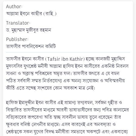
a
Author
t
আল্লামা ইবনে কাছীর (রাহি.)
e
Translator
ড. মুহাম্মাদ মুজীবুর রহমান
Publisher
তাফসীর পাবলিকেশন কমিটি
তাফসীর ইবনে কাসীর (Tafsir ibn Kathir) হচ্ছে কালজয়ী মুহাদ্দিস
মুফাসসির যুগশ্রেষ্ঠ মনীষী আল্লামা হাফিয ইবন কাসীরের একনিষ্ঠ নিরলস
সাধনা ও অক্লান্ত পরিশ্রমের অমৃত ফল। তাফসীর জগতে এ যে বহুল
পঠিত সর্ববাদী সম্মত নির্ভরযোগ্য এক অনন্য সংযোজন ও অবিস্মরণীয়
কীর্তি এতে সন্দেহ সংশয়ের কোন অবকাশ মাত্র নেই।
হাফিজ ইমাদুদ্দীন ইবন কাসীর এই প্রামাণ্য তথ্যবহুল, সর্বজন গৃহীত ও
বিস্তারিত তাফসীরের মাধ্যমে আরবী ভাষাভাষীদের জন্য পবিত্র কালামের
সত্যিকারের রূপরেখা অতি স্বচ্ছ সাবলীল ভাষায় তুলে ধরেছেন তাঁর
ক্ষুরধার বলিষ্ঠ লেখনীর মাধ্যমে। এসব কারণেই এর অনবদ্যতা ও
শ্রেষ্ঠত্বকে সকল যুগের বিদগ্ধ মনীষীরা সমভাবে অকপটে এবং একবাক্যে