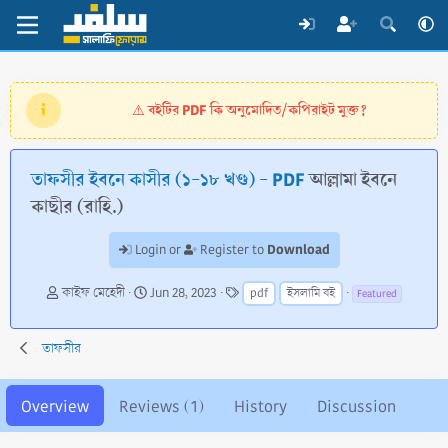
বইটির PDF কি অনুমোদিত/কপিরাইট মুক্ত?
⚠️
তাফসীর ইবনে কাসীর (১-১৮ খণ্ড) - PDF
আল্লামা ইবনে
কাছীর (রাহি.)
Download
Login or
Register to
A
C
T
কাইফ মেহেদী
Jun 28, 2023
pdf
ইসলামি বই
Featured
u
r
a
t
e
g
h
a
s
তাফসীর
o
t
r
i
o
Overview
Reviews (1)
History
Discussion
n
d