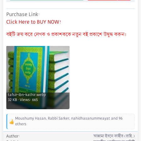
Purchase Link
Click Here to BUY NOW!
বইটি ক্রয় করে লেখক ও প্রকাশককে নতুন বই প্রকাশে উদ্বুদ্ধ করুন।
tafsir-ibn-kathir.webp
32 KB · Views: 665
Moushumy Hasan
,
Rabbi Sarker
,
nahidhasanummeayat
and 96
R
others
e
a
Author
আল্লামা ইবনে কাছীর (রাহি.)
c