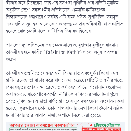
স্বীকার করে নিয়েছেন। তাই এই সসাগরা পৃথিবীর প্রায় প্রতিটি মুসলিম
অধ্যুষিত দেশে, সকল ধর্মীয় প্রতিষ্ঠানের, এমনকি ধর্মনিরপেক্ষ
শিক্ষায়তনের গ্রন্থাগারেও সর্বত্রই এটি বহুল পঠিত, সুপরিচিত, সমাদৃত
এবং হাদীস-সুন্নাহর আলোকে এক স্বতন্ত্র মর্যাদার অধিকারী। যা প্রকাশিত
হয়েছে মোট ১৮ টি খন্ডে, ৯ টি ভিন্ন ভিন্ন বই হিসেবে।
প্রায় দেড় যুগ পরিশ্রমের পর ১৯৮৪ সালে ড. মুহাম্মাদ মুজীবুর রাহমান
তাফসীর ইবনে কাসীর (Tafsir Ibn Kathir) বাংলা অনুবাদ সম্পন্ন
করেন।
তাফসীর খন্ডগুলিতে যে ইসরাঈলী রিওয়ায়াত এবং দুর্বল কিংবা যঈফ
হাদীস রয়েছে তা বাছাই করে বাদ দেওয়া হয়েছে। প্রতিটি তাফসীর খন্ডে,
বিষয়বস্ত্তর উপর লক্ষ্য রেখে, তাফসীরের বিভিন্ন শিরোনাম সংযোজন
করা হয়েছে, যাতে পাঠকবর্গের নির্দিষ্ট কোন বিষয়ের আলোচনা খুঁজে
পেতে সুবিধা হয়। এ ছাড়া বর্ণিত হাদীসের সূত্র নম্বরগুলিও সংযোজন করা
হয়েছে। কুরআনের কোন কোন শব্দ বাংলায় লেখা কিংবা উচ্চারণ সঠিক
হয়না বিধায় তার আরাবী শব্দটিও পাশে লিখে দেয়া হয়েছে।