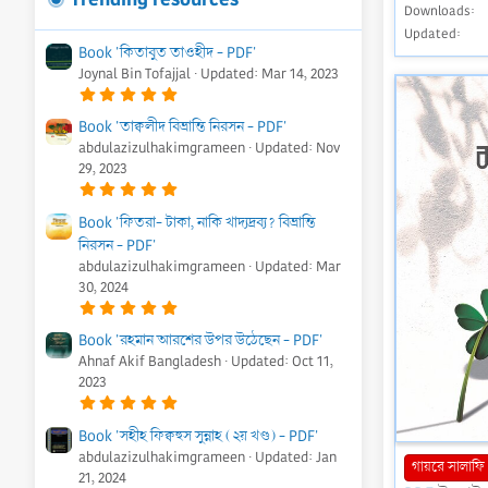
Downloads
Updated
Book 'কিতাবুত তাওহীদ - PDF'
Joynal Bin Tofajjal
Updated:
Mar 14, 2023
5
.
0
Book 'তাক্বলীদ বিভ্রান্তি নিরসন - PDF'
0
abdulazizulhakimgrameen
Updated:
Nov
s
t
29, 2023
a
5
r
.
(
0
s
Book 'ফিতরা- টাকা, নাকি খাদ্যদ্রব্য? বিভ্রান্তি
0
)
নিরসন - PDF'
s
t
abdulazizulhakimgrameen
Updated:
Mar
a
r
30, 2024
(
5
s
.
)
0
Book 'রহমান আরশের উপর উঠেছেন - PDF'
0
Ahnaf Akif Bangladesh
Updated:
Oct 11,
s
t
2023
a
5
r
.
(
0
s
Book 'সহীহ ফিক্বহুস সুন্নাহ (২য় খণ্ড) - PDF'
0
)
abdulazizulhakimgrameen
Updated:
Jan
s
গায়রে সালাফি
t
21, 2024
a