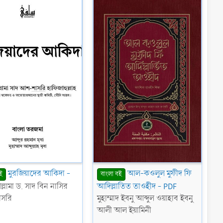
(
(
s
s
)
)
মুরজিয়াদের আকিদা -
আল-কওলুল মুফীদ ফি
ই
বাংলা বই
্লামা ড. সাদ বিন নাসির
আদিল্লাতিত তাওহীদ - PDF
সরি
মুহাম্মাদ ইবনু আব্দুল ওয়াহাব ইবনু
আলী আল ইয়ামিনী