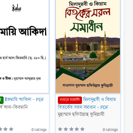
ইজমায়ি আকিদা - PDF
মিলাদুন্নবী ও কিয়াম
ই
গায়রে সালাফি
ার্ব আল-কিরমানি
বিতর্কের সরল সমাধান - PDF
মুহাম্মাদ ছফিউল্লাহ কুমিল্লায়ী
0
0
0 ratings
0 ratings
.
.