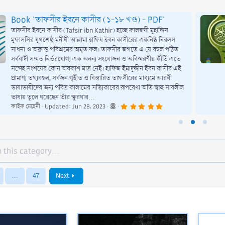
Book 'তাফসীর ইবনে কাসীর (১-১৮ খণ্ড) - PDF'
তাফসীর ইবনে কাসীর (Tafsir ibn Kathir) হচ্ছে কালজয়ী মুহাদ্দিস
মুফাসসির যুগশ্রেষ্ঠ মনীষী আল্লামা হাফিয ইবন কাসীরের একনিষ্ঠ নিরলস
সাধনা ও অক্লান্ত পরিশ্রমের অমৃত ফল। তাফসীর জগতে এ যে বহুল পঠিত
সর্ববাদী সম্মত নির্ভরযোগ্য এক অনন্য সংযোজন ও অবিস্মরণীয় কীর্তি এতে
সন্দেহ সংশয়ের কোন অবকাশ মাত্র নেই। হাফিজ ইমাদুদ্দীন ইবন কাসীর এই
প্রামাণ্য তথ্যবহুল, সর্বজন গৃহীত ও বিস্তারিত তাফসীরের মাধ্যমে আরবী
ভাষাভাষীদের জন্য পবিত্র কালামের সত্যিকারের রূপরেখা অতি স্বচ্ছ সাবলীল
ভাষায় তুলে ধরেছেন তাঁর ক্ষুরধার...
5
কাইফ মেহেদী
Updated:
Jun 28, 2023
.
0
0
s
t
a
r
(
s
)
…
47
Next