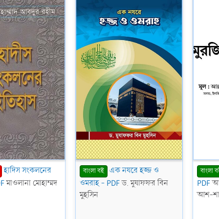
(
(
s
s
)
)
হাদিস সংকলনের
এক নযরে হজ্জ ও
বাংলা বই
বাংলা ব
DF
মাওলানা মোহাম্মদ
ওমরাহ - PDF
ড. মুযাফফর বিন
PDF
আল
মুহসিন
আশ-শা