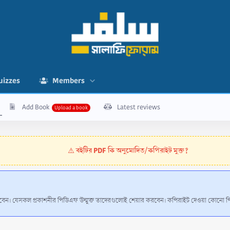
uizzes
Members
Add Book
Latest reviews
বইটির PDF কি অনুমোদিত/কপিরাইট মুক্ত?
⚠️
 করবেন। যেসকল প্রকাশনীর পিডিএফ উন্মুক্ত তাদেরগুলোই শেয়ার করবেন। কপিরাইট দেওয়া কোনো