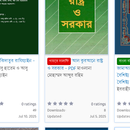
িদাতুর রাযিয়্যাইন -
আল কুরআনে রাষ্ট্র
গায়রে সালাফি
বাংলা ব
বু হাতেম ও আবু
ও সরকার - PDF
মাওলানা
জামাআত
্যাইন
মোহাম্মদ আব্দুর রহিম
বৈশিষ্ট
বৈশিষ্ট্
ইবরাহী
0
0
0 ratings
0 ratings
.
.
0
49
Downloads
0
8
Downlo
0
0
Jul 10, 2025
Updated
Jul 5, 2025
Update
s
s
t
t
a
a
r
r