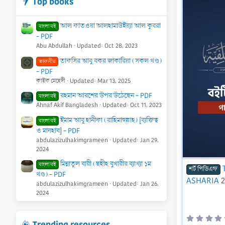
Top books
আল ফাতওয়া আলহামাউইয়্যা আল কুবরা
বাংলা বই
- PDF
Abu Abdullah
Updated:
Oct 28, 2023
তাফসির আবু বকর জাকারিয়া (সকল খণ্ড)
তাফসীর
- PDF
কাইফ মেহেদী
Updated:
Mar 13, 2025
রহমান আরশের উপর উঠেছেন - PDF
বাংলা বই
Ahnaf Akif Bangladesh
Updated:
Oct 11, 2023
ইমাম আবূ হানীফা (রাহিমাহুল্লাহ) [ব্যক্তিত্ব
বাংলা বই
ও মাযহাব] - PDF
abdulazizulhakimgrameen
Updated:
Jan 29,
2024
মিন্নাতুল বারী (ছহীহ বুখারীর ব্যাখ্যা ১ম
বাংলা বই
শর্ট পিডিএফ
খণ্ড) - PDF
ASHARIA
2
abdulazizulhakimgrameen
Updated:
Jan 26,
2024
Trending resources