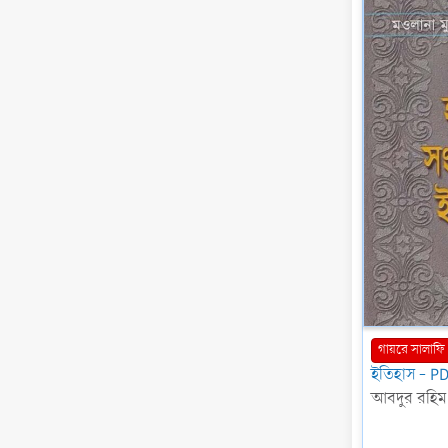
গায়রে সালাফি
ইতিহাস - P
আবদুর রহিম