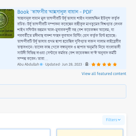
Book 'তাফসীর আহসানুল বায়ান - PDF'
আহসানুল বায়ান মূল তাফসীরটি উর্দু ভাষায় শাইখ সালাহুদ্দিন ইউসুফ কর্তৃক
রচিত। উর্দু তাফসীরটি সম্পাদনা করেছেন রাহীকুল মাখতুমের বিশ্বখ্যাত লেখক
শাইখ সফিউর রহমান আল-মুবারকপুরী সহ বেশ কয়েকজন আলেম; যা
পরবর্তীতে মদীনাস্থ বাদশা ফাহদ কুরআন প্রিন্টিং প্রেস কর্তৃক প্রিন্ট হয়েছে।
তাফসীরটি উর্দু ভাষায় প্রথম ছাপা হয়েছিল সুবিখ্যাত দারুস সালাম লাইব্রেরীর
তত্ত্বাবধানে। তাদের কাছ থেকে বঙ্গানুবাদ ও ছাপার অনুমতি নিয়ে বাংলাভাষী
সাউদী বিভিন্ন দাওয়া সেন্টারে কর্মরত বেশ কয়েকজন দা‘ঈ অনুবাদ কর্মটি
সম্পন্ন করেন। তারা...
5
Abu Abdullah
Updated:
Jun 28, 2023
.
0
View all featured content
0
s
t
a
r
(
s
)
Filters