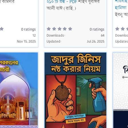
শায়বা
 কামদার
২১০ টি প্রশ্ন - PDF
শাইখ যুবাঈর
হানিফা
আলী যাঈ (রাহি.)
ইবনু আব
0
0
0 ratings
0 ratings
.
.
0
12
Downloads
0
64
Downlo
0
0
Nov 15, 2025
Updated
Jul 26, 2025
Update
s
s
t
t
a
a
r
r
(
(
s
s
)
)