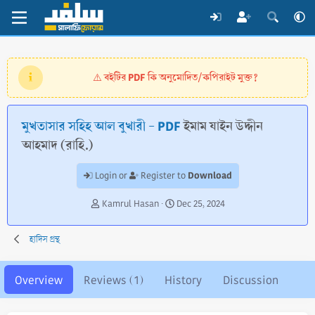
বইটির PDF কি অনুমোদিত/কপিরাইট মুক্ত?
⚠️
মুখতাসার সহিহ আল বুখারী - PDF
ইমাম যাইন উদ্দীন
আহমাদ (রাহি.)
Download
Login or
Register to
A
C
Kamrul Hasan
Dec 25, 2024
u
r
t
e
হাদিস গ্রন্থ
h
a
o
t
r
i
Overview
Reviews (1)
History
Discussion
o
n
d