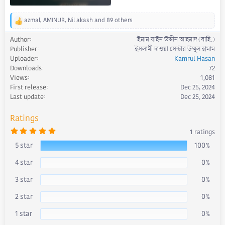
azmal
,
AMINUR
,
Nil akash
and 89 others
R
e
Author
ইমাম যাইন উদ্দীন আহমাদ (রাহি.)
a
Publisher
ইসলামী দাওয়া সেন্টার উম্মুল হামাম
c
Uploader
Kamrul Hasan
t
Downloads
72
i
Views
1,081
o
First release
Dec 25, 2024
n
s
Last update
Dec 25, 2024
:
Ratings
5
1 ratings
.
0
5 star
100%
0
s
4 star
0%
t
a
r
3 star
0%
(
s
)
2 star
0%
1 star
0%