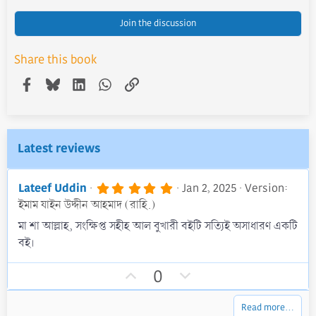
Join the discussion
Share this book
Facebook
Bluesky
LinkedIn
WhatsApp
Link
Latest reviews
5
Lateef Uddin
Jan 2, 2025
Version:
.
ইমাম যাইন উদ্দীন আহমাদ (রাহি.)
0
0
মা শা আল্লাহ, সংক্ষিপ্ত সহীহ আল বুখারী বইটি সত্যিই অসাধারণ একটি
s
বই।
t
a
r
U
D
0
(
p
o
s
)
v
w
Read more…