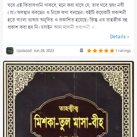
ঘরে এই কিতাবখানি থাকবে, মনে করা যাবে যে, তার ঘরে স্বয়ং নবী
(সা) অবস্থান করছেন ও নিজে কথা বলছেন। বইটি কয়েকটি প্রকাশনী
হতে বাংলা ভাষায় অনূদিত ও প্রকাশিত হয়েছে। কিন্তু এর তাহক্বীক সহ
প্রকাশ করা হয় নি। হুসাইন আল মাদানী প্রকাশনী এ...
Details »
5
Updated:
Jun 28, 2023
1 ratings
.
0
0
s
t
a
r
(
s
)