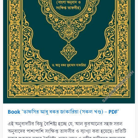
Book 'তাফসির আবু বকর জাকারিয়া (সকল খণ্ড) - PDF'
এই অনুবাদটির কিছু বৈশিষ্ট্য হচ্ছে যে, আল কুরআনের সহজ সরল
অনুবাদের পাশাপাশি সংক্ষিপ্ত তাফসীর ও ব্যাখ্যা করা হয়েছে। প্রতিটি