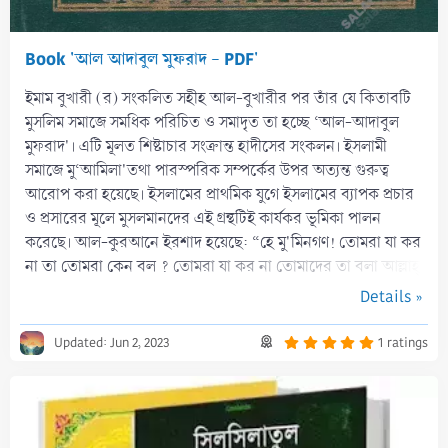
Book 'আল আদাবুল মুফরাদ - PDF'
ইমাম বুখারী (র) সংকলিত সহীহ আল-বুখারীর পর তাঁর যে কিতাবটি
মুসলিম সমাজে সমধিক পরিচিত ও সমাদৃত তা হচ্ছে ‘আল-আদাবুল
মুফরাদ'। এটি মূলত শিষ্টাচার সংক্রান্ত হাদীসের সংকলন। ইসলামী
সমাজে মু‘আমিলা'তথা পারস্পরিক সম্পর্কের উপর অত্যন্ত গুরুত্ব
আরোপ করা হয়েছে। ইসলামের প্রাথমিক যুগে ইসলামের ব্যাপক প্রচার
ও প্রসারের মূলে মুসলমানদের এই গ্রন্থটিই কার্যকর ভূমিকা পালন
করেছে। আল-কুরআনে ইরশাদ হয়েছে: “হে মু'মিনগণ! তোমরা যা কর
না তা তোমরা কেন বল ? তোমরা যা কর না তোমাদের তা বলা আল্লাহ্
দৃষ্টিতে অতিশয়...
Details »
5
Updated:
Jun 2, 2023
1 ratings
.
0
0
s
t
a
r
(