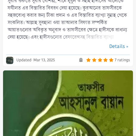
সূরার শুরুতে সূরার বৈশিষ্ট্য, শানে নূযুল ও সহীহ হাদীসের আলোকে
ফযীলত এর বিস্তারিত বিবরণ দেয়া হয়েছে। কুরআনের তাফসীরকে
সহজবোধ্য করার জন্য টীকা প্রদান ও এর বিস্তারিত ব্যাখ্যা সুন্নাহ থেকে
সংকলিত। আল্লাহ সুবহানা ওয়া তাআলার সিফাত সম্পর্কিত
আয়াতগুলোর অবিকৃত অনুবাদ ও তাফসীরের ক্ষেত্রে হাদীসকে প্রাধান্য
দেয়া হয়েছে। এবং হাদীসগুলোর রেফারেন্সসহ বিস্তারিত ব্যাখ্যা
বিদ্যমান।
Details »
5
Updated:
Mar 13, 2025
7 ratings
.
0
0
s
t
a
r
(
s
)