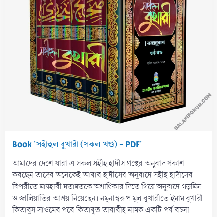
Book 'সহীহুল বুখারী (সকল খণ্ড) - PDF'
আমাদের দেশে যারা এ সকল সহীহ হাদীস গ্রন্থের অনুবাদ প্রকাশ
করছেন তাদের অনেকেই আবার হাদীসের অনুবাদে সহীহ হাদীসের
বিপরীতে মাযহাবী মতামতকে অগ্রাধিকার দিতে গিয়ে অনুবাদে গড়মিল
ও জালিয়াতির আশ্রয় নিয়েছেন। নমুনাস্বরুপ মূল বুখারীতে ইমাম বুখারী
কিতাবুস সাওমের পরে কিতাবুত তারাবীহ নামক একটি পর্ব রচনা