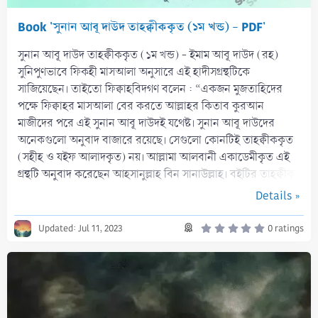
Book 'সুনান আবূ দাউদ তাহক্বীককৃত (১ম খন্ড) - PDF'
সুনান আবূ দাউদ তাহক্বীককৃত (১ম খন্ড) - ইমাম আবূ দাউদ (রহ)
সুনিপুণভাবে ফিকহী মাসআলা অনুসারে এই হাদীসগ্রন্থটিকে
সাজিয়েছেন। তাইতো ফিক্বাহবিদগণ বলেন : “একজন মুজতাহিদের
পক্ষে ফিক্বাহর মাসআলা বের করতে আল্লাহর কিতাব কুরআন
মাজীদের পরে এই সুনান আবূ দাউদই যথেষ্ট। সুনান আবূ দাউদের
অনেকগুলো অনুবাদ বাজারে রয়েছে। সেগুলো কোনটিই তাহক্বীককৃত
(সহীহ ও যইফ আলাদকৃত) নয়। আল্লামা আলবানী একাডেমীকৃত এই
গ্রন্থটি অনুবাদ করেছেন আহসানুল্লাহ বিন সানাউল্লাহ। বইটির তাহক্বীক
নেয়া হয়েছে শায়খ নাসিরুদ্দীন আলবানী (রহ)-এর...
Details »
0
Updated:
Jul 11, 2023
0 ratings
.
0
0
s
t
a
r
(
s