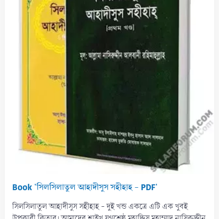
s
)
Book 'সিলসিলাতুল আহাদীসুস সহীহাহ - PDF'
সিলসিলাতুল আহাদীসুস সহীহাহ - দুই খন্ড একত্রে এটি এক খুবই
উপকারী কিতাব। আমাদের শাইখ যুগশ্রেষ্ঠ মুহাদ্দিস মুহাম্মাদ নাসিরুদ্দীন