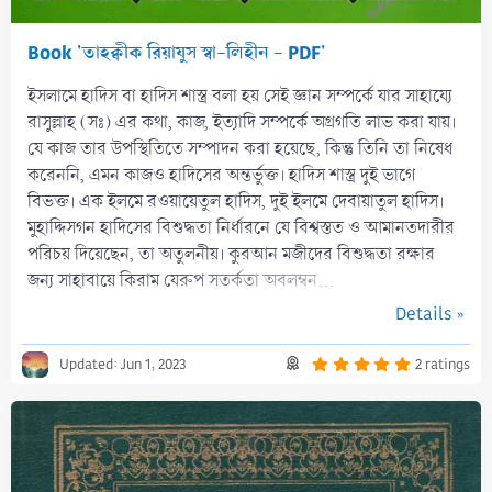
Book 'তাহক্বীক রিয়াযুস স্বা-লিহীন - PDF'
ইসলামে হাদিস বা হাদিস শাস্ত্র বলা হয় সেই জ্ঞান সম্পর্কে যার সাহায্যে
রাসুল্লাহ (সঃ) এর কথা, কাজ, ইত্যাদি সম্পর্কে অগ্রগতি লাভ করা যায়।
যে কাজ তার উপস্থিতিতে সম্পাদন করা হয়েছে, কিন্তু তিনি তা নিষেধ
করেননি, এমন কাজও হাদিসের অন্তর্ভুক্ত। হাদিস শাস্ত্র দুই ভাগে
বিভক্ত। এক ইলমে রওয়ায়েতুল হাদিস, দুই ইলমে দেবায়াতুল হাদিস।
মুহাদ্দিসগন হাদিসের বিশুদ্ধতা নির্ধারনে যে বিশ্বস্তত ও আমানতদারীর
পরিচয় দিয়েছেন, তা অতুলনীয়। কুরআন মজীদের বিশুদ্ধতা রক্ষার
জন্য সাহাবায়ে কিরাম যেরুপ সতর্কতা অবলম্বন...
Details »
5
Updated:
Jun 1, 2023
2 ratings
.
0
0
s
t
a
r
(
s