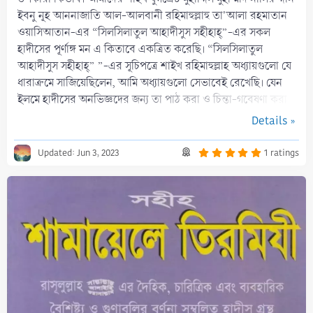
ইবনু নূহ আননাজাতি আল-আলবানী রহিমাহুল্লাহু তা'আলা রহমাতান
ওয়াসিআতান-এর “সিলসিলাতুল আহাদীসুস সহীহাহ্”-এর সকল
হাদীসের পূর্ণাঙ্গ মন এ কিতাবে একত্রিত করেছি। “সিলসিলাতুল
আহাদীসুস সহীহাহ্” ”-এর সূচিপত্রে শাইখ রহিমাহুল্লাহ অধ্যায়গুলো যে
ধারাক্রমে সাজিয়েছিলেন, আমি অধ্যায়গুলো সেভাবেই রেখেছি। যেন
ইলমে হাদীসের অনভিজ্ঞদের জন্য তা পাঠ করা ও চিন্তা-গবেষণা করা
সহজ হয় এবং আলোচক...
Details »
5
Updated:
Jun 3, 2023
1 ratings
.
0
0
s
t
a
r
(
s
)