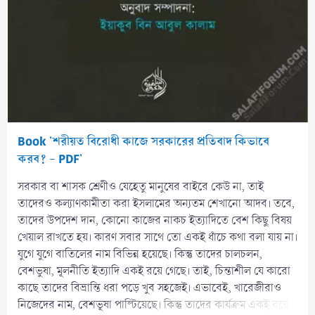
Book 'শরীয়ত বিরোধী কাজে সরকারের প্রতিবাদ কিভাবে
করব? - PDF'
সরকার বা শাসক শ্রেণীও যেহেতু মানুষের বাইরে কেউ না, তাই
তাদেরও কল্যাণকামীতা করা ইসলামের অন্যতম শেখানো আদব। তবে,
তাদের উপদেশ দান, কোনো কাজের নাকচ ইত্যাদিতে বেশ কিছু বিষয়
খেয়াল রাখতে হয়। কারণ সবার সাথে তো একই ধাঁচে কথা বলা যায় না।
যুগে যুগে বাতিলের নাম বিভিন্ন হয়েছে। কিন্তু তাদের চালচলন,
বেশভুষা, মূলনীতি ইত্যাদি একই রয়ে গেছে। তাই, চিন্তাশীল যে কারো
কাছে তাদের বিভ্রান্তি ধরা পড়ে খুব সহজেই। এভাবেই, খারেজীরাও
নিজেদের নাম, বেশভূষা পাল্টিয়েছে। কিন্তু তাদের কার্যক্রম একই রয়ে