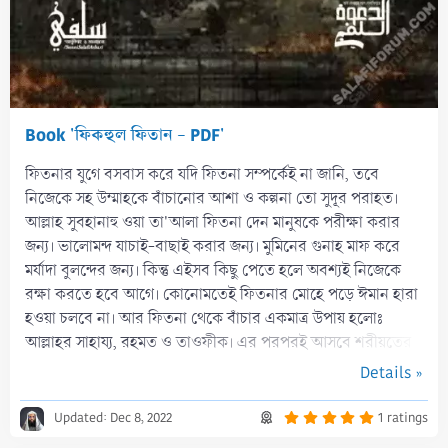
Book 'ফিকহুল ফিতান - PDF'
ফিতনার যুগে বসবাস করে যদি ফিতনা সম্পর্কেই না জানি, তবে
নিজেকে সহ উম্মাহকে বাঁচানোর আশা ও কল্পনা তো সুদূর পরাহত।
আল্লাহ সুবহানাহু ওয়া তা'আলা ফিতনা দেন মানুষকে পরীক্ষা করার
জন্য। ভালোমন্দ যাচাই-বাছাই করার জন্য। মুমিনের গুনাহ মাফ করে
মর্যাদা বুলন্দের জন্য। কিন্তু এইসব কিছু পেতে হলে অবশ্যই নিজেকে
রক্ষা করতে হবে আগে। কোনোমতেই ফিতনার মোহে পড়ে ঈমান হারা
হওয়া চলবে না। আর ফিতনা থেকে বাঁচার একমাত্র উপায় হলোঃ
আল্লাহর সাহায্য, রহমত ও তাওফীক। এর পরপরই আসবে শরীয়তের
জ্ঞানার্জনের মাধ্যমে আমল করে...
Details »
5
Updated:
Dec 8, 2022
1 ratings
.
0