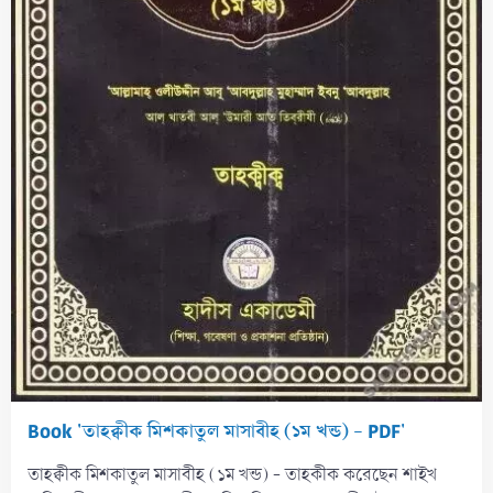
Book 'তাহক্বীক মিশকাতুল মাসাবীহ (১ম খন্ড) - PDF'
তাহক্বীক মিশকাতুল মাসাবীহ (১ম খন্ড) - তাহকীক করেছেন শাইখ