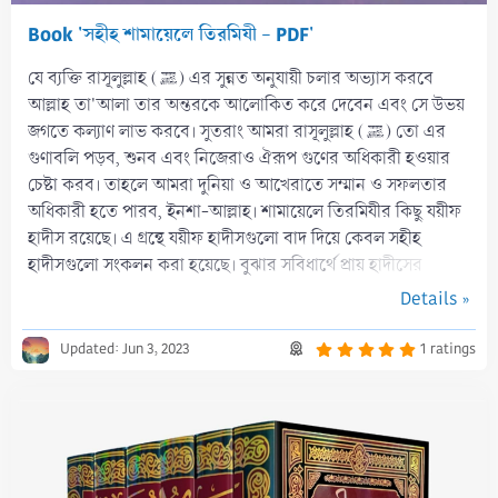
Book 'সহীহ শামায়েলে তিরমিযী - PDF'
যে ব্যক্তি রাসূলুল্লাহ (ﷺ) এর সুন্নত অনুযায়ী চলার অভ্যাস করবে
আল্লাহ তা'আলা তার অন্তরকে আলোকিত করে দেবেন এবং সে উভয়
জগতে কল্যাণ লাভ করবে। সুতরাং আমরা রাসূলুল্লাহ (ﷺ) তো এর
গুণাবলি পড়ব, শুনব এবং নিজেরাও ঐরূপ গুণের অধিকারী হওয়ার
চেষ্টা করব। তাহলে আমরা দুনিয়া ও আখেরাতে সম্মান ও সফলতার
অধিকারী হতে পারব, ইনশা-আল্লাহ। শামায়েলে তিরমিযীর কিছু যয়ীফ
হাদীস রয়েছে। এ গ্রন্থে যয়ীফ হাদীসগুলো বাদ দিয়ে কেবল সহীহ
হাদীসগুলো সংকলন করা হয়েছে। বুঝার সবিধার্থে প্রায় হাদীসের
শুরুতে শিরোনাম দেয়া...
Details »
5
Updated:
Jun 3, 2023
1 ratings
.
0
0
s
t
a
r
(
s
)