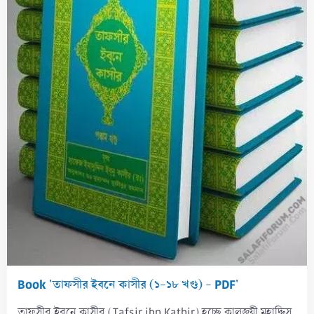
Book 'তাফসীর ইবনে কাসীর (১-১৮ খণ্ড) - PDF'
তাফসীর ইবনে কাসীর (Tafsir ibn Kathir) হচ্ছে কালজয়ী মুহাদ্দিস