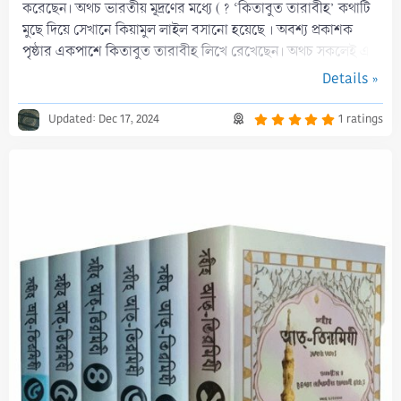
করেছেন। অথচ ভারতীয় মূদ্রণের মধ্যে (? ‘কিতাবুত তারাবীহ’ কথাটি
মুছে দিয়ে সেখানে কিয়ামুল লাইল বসানো হয়েছে । অবশ্য প্রকাশক
পৃষ্ঠার একপাশে কিতাবুত তারাবীহ লিখে রেখেছেন। অথচ সকলেই এ
ব্যাপারে একমত যে,এ...
Details »
5
Updated:
Dec 17, 2024
1 ratings
.
0
0
s
t
a
r
(
s
)