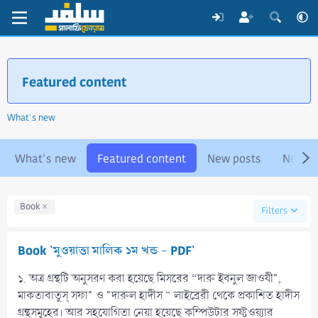
Featured content
What's new
What's new
Featured content
New posts
New pr
Book
Filters
Book 'মুওয়াত্তা মালিক ১ম খন্ড - PDF'
১. অত্র গ্রন্থটি অনুসরণ করা হয়েছে মিসরের “দারু ইবনুল জাওযী",
মাকতাবাতুস্ সফা" ও "দারুল হাদীস ” লাইব্রেরী থেকে প্রকাশিত হাদীস
গ্রন্থসমূহের। আর সহযোগিতা নেয়া হয়েছে কম্পিউটার সফ্টওয়্যার