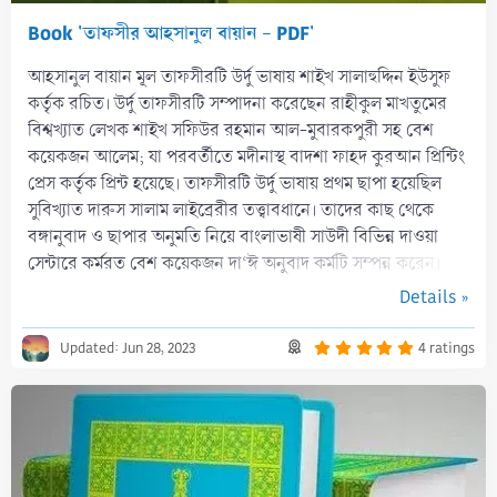
Book 'তাফসীর আহসানুল বায়ান - PDF'
আহসানুল বায়ান মূল তাফসীরটি উর্দু ভাষায় শাইখ সালাহুদ্দিন ইউসুফ
কর্তৃক রচিত। উর্দু তাফসীরটি সম্পাদনা করেছেন রাহীকুল মাখতুমের
বিশ্বখ্যাত লেখক শাইখ সফিউর রহমান আল-মুবারকপুরী সহ বেশ
কয়েকজন আলেম; যা পরবর্তীতে মদীনাস্থ বাদশা ফাহদ কুরআন প্রিন্টিং
প্রেস কর্তৃক প্রিন্ট হয়েছে। তাফসীরটি উর্দু ভাষায় প্রথম ছাপা হয়েছিল
সুবিখ্যাত দারুস সালাম লাইব্রেরীর তত্ত্বাবধানে। তাদের কাছ থেকে
বঙ্গানুবাদ ও ছাপার অনুমতি নিয়ে বাংলাভাষী সাউদী বিভিন্ন দাওয়া
সেন্টারে কর্মরত বেশ কয়েকজন দা‘ঈ অনুবাদ কর্মটি সম্পন্ন করেন।
তারা...
Details »
5
Updated:
Jun 28, 2023
4 ratings
.
0
0
s
t
a
r
(
s
)