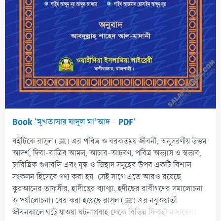
Book 'মুখতাসার যাদুল মা’আদ - PDF'
বইটিকে রাসূল (ﷺ) এর পবিত্র ও বরকতময় জীবনী, অনুসরণীয় উত্তম
আদর্শ, দিবা-রাত্রির আমল, আচার-আচরণ, পবিত্র অভ্যাস ও স্বভাব,
চারিত্রিক গুণাবলি এবং যুদ্ধ ও জিহাদ সমূহের উপর একটি বিশাল
সংকলন হিসেবে গণ্য করা হয়। সেই সাথে এতে আরও রয়েছে
কুরআনের তাফসীর, হাদীছের ব্যাখ্যা, হদীছের রাবীগণের সমালোচনা
ও পর্যালোচনা। বের করা হয়েছে রাসূল (ﷺ) এর নবুওয়াতী
জীবনকালে ঘটে যাওয়া ঘটনাপ্রবাহ থেকে বিভিন্ন ফিকহী মাসায়েল।