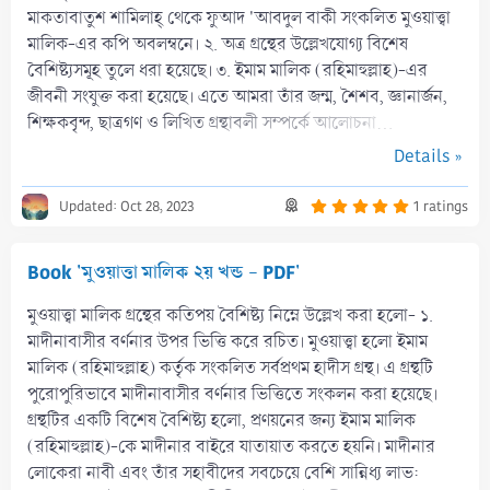
মাকতাবাতুশ শামিলাহ্ থেকে ফুআদ 'আবদুল বাকী সংকলিত মুওয়াত্ত্বা
মালিক-এর কপি অবলম্বনে। ২. অত্র গ্রন্থের উল্লেখযোগ্য বিশেষ
বৈশিষ্ট্যসমূহ তুলে ধরা হয়েছে। ৩. ইমাম মালিক (রহিমাহুল্লাহ)-এর
জীবনী সংযুক্ত করা হয়েছে। এতে আমরা তাঁর জন্ম, শৈশব, জ্ঞানার্জন,
শিক্ষকবৃন্দ, ছাত্রগণ ও লিখিত গ্রন্থাবলী সম্পর্কে আলোচনা...
Details »
5
Updated:
Oct 28, 2023
1 ratings
.
0
0
s
Book 'মুওয়াত্তা মালিক ২য় খন্ড - PDF'
t
a
r
মুওয়াত্ত্বা মালিক গ্রন্থের কতিপয় বৈশিষ্ট্য নিম্নে উল্লেখ করা হলো- ১.
(
s
মাদীনাবাসীর বর্ণনার উপর ভিত্তি করে রচিত। মুওয়াত্ত্বা হলো ইমাম
)
মালিক (রহিমাহুল্লাহ) কর্তৃক সংকলিত সর্বপ্রথম হাদীস গ্রন্থ। এ গ্রন্থটি
পুরোপুরিভাবে মাদীনাবাসীর বর্ণনার ভিত্তিতে সংকলন করা হয়েছে।
গ্রন্থটির একটি বিশেষ বৈশিষ্ট্য হলো, প্রণয়নের জন্য ইমাম মালিক
(রহিমাহুল্লাহ)-কে মাদীনার বাইরে যাতায়াত করতে হয়নি। মাদীনার
লোকেরা নাবী এবং তাঁর সহাবীদের সবচেয়ে বেশি সান্নিধ্য লাভ: