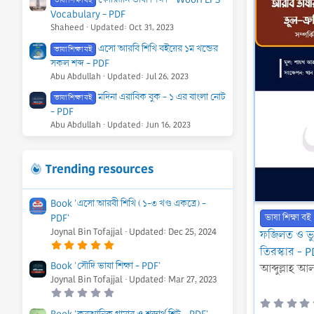
ভাষা শিক্ষা বই
Vocabulary - PDF
Shaheed
Updated:
Oct 31, 2023
এসো আরবি শিখি বইয়ের ১ম খন্ডের
ভাষা শিক্ষা বই
সকল শব্দ - PDF
Abu Abdullah
Updated:
Jul 26, 2023
মদিনা এরাবিক বুক - ১ এর বাংলা নোট
ভাষা শিক্ষা বই
- PDF
Abu Abdullah
Updated:
Jun 16, 2023
Trending resources
Book 'এসো আরবী শিখি (১-৩ খণ্ড একত্রে) -
PDF'
ভাষা শিক্ষা বই
Joynal Bin Tofajjal
Updated:
Dec 25, 2024
ফজিলত ও ভুল
5
তিরস্কার - 
.
0
Book 'সৌদি ভাষা শিক্ষা - PDF'
আব্দুল্লাহ আ
0
Joynal Bin Tofajjal
Updated:
Mar 27, 2023
s
t
0
a
.
r
0
Book 'কুরআনিক গ্রামার ও শব্দার্থ শিট - PDF'