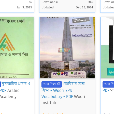
0
16
Downloads
0
346
Downlo
d
0
0
Jan 3, 2025
Updated
Dec 25, 2024
Update
s
s
t
t
a
a
r
r
(
(
s
s
)
)
কুরআনিক গ্রামার ও
কোরিয়ান ভাষা
ভাষা শিক্ষা বই
ভাষা শিক
- PDF
Arabic
শিক্ষা - Woori EPS
PDF
মা
 Academy
Vocabulary - PDF
Woori
Institute