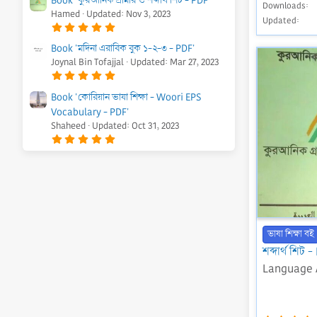
(
0
Downloads
s
Hamed
Updated:
Nov 3, 2023
s
)
Updated
t
5
a
.
r
0
Book 'মদিনা এরাবিক বুক ১-২-৩ - PDF'
(
0
s
Joynal Bin Tofajjal
Updated:
Mar 27, 2023
s
)
t
5
a
.
r
0
Book 'কোরিয়ান ভাষা শিক্ষা - Woori EPS
(
0
s
Vocabulary - PDF'
s
)
t
Shaheed
Updated:
Oct 31, 2023
a
5
r
.
(
0
s
0
)
s
t
a
r
(
s
)
ভাষা শিক্ষা বই
শব্দার্থ শিট 
Language