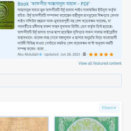
Book 'তাফসীর আহসানুল বায়ান - PDF'
আহসানুল বায়ান মূল তাফসীরটি উর্দু ভাষায় শাইখ সালাহুদ্দিন ইউসুফ কর্তৃক
রচিত। উর্দু তাফসীরটি সম্পাদনা করেছেন রাহীকুল মাখতুমের বিশ্বখ্যাত লেখক
শাইখ সফিউর রহমান আল-মুবারকপুরী সহ বেশ কয়েকজন আলেম; যা
পরবর্তীতে মদীনাস্থ বাদশা ফাহদ কুরআন প্রিন্টিং প্রেস কর্তৃক প্রিন্ট হয়েছে।
তাফসীরটি উর্দু ভাষায় প্রথম ছাপা হয়েছিল সুবিখ্যাত দারুস সালাম লাইব্রেরীর
তত্ত্বাবধানে। তাদের কাছ থেকে বঙ্গানুবাদ ও ছাপার অনুমতি নিয়ে বাংলাভাষী
সাউদী বিভিন্ন দাওয়া সেন্টারে কর্মরত বেশ কয়েকজন দা‘ঈ অনুবাদ কর্মটি
সম্পন্ন করেন। তারা...
5
Abu Abdullah
Updated:
Jun 28, 2023
.
0
View all featured content
0
s
t
a
r
(
s
)
Filters