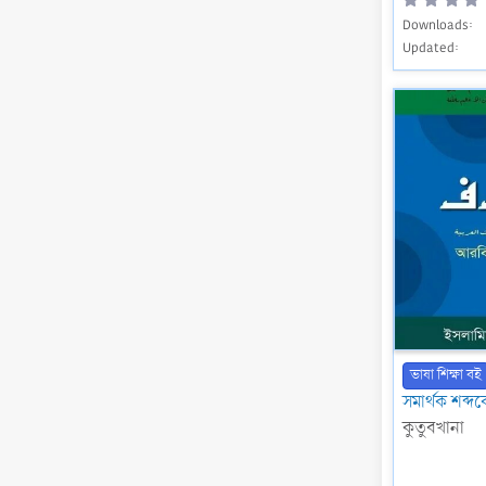
Downloads
Updated
ভাষা শিক্ষা বই
সমার্থক শব্
কুতুবখানা