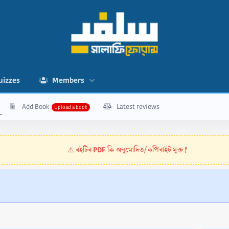
uizzes
Members
Add Book
Latest reviews
বইটির PDF কি অনুমোদিত/কপিরাইট মুক্ত?
⚠️