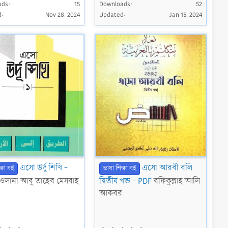
ads
0
15
Downloads
0
52
0
0
d
Nov 28, 2024
Updated
Jan 15, 2024
s
s
t
t
a
a
r
r
(
(
s
s
)
)
এসো উর্দু শিখি -
এসো আরবী বলি
্ষা বই
ভাষা শিক্ষা বই
ওলানা আবু তাহের মেসবাহ
দ্বিতীয় খন্ড - PDF
রফিকুল্লাহ আলি
আকবর