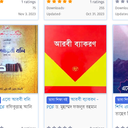
5
5
1 ratings
1 ratings
.
.
0
75
Downloads
0
255
Downlo
0
0
Nov 3, 2023
Updated
Oct 31, 2023
Update
s
s
t
t
a
a
r
r
(
(
s
s
)
)
এসো আরবী বলি
আরবী ব্যাকরণ -
ভাষা শিক্ষা বই
ভাষা শিক
PDF
রফিকুল্লাহ আলি
PDF
ড. মুহাম্মদ ফজলুর রহমান
শিখি ২য়
তাহের 
0
0