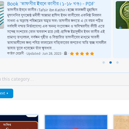
Book 'তাফসীর ইবনে কাসীর (১-১৮ খণ্ড) - PDF'
তাফসীর ইবনে কাসীর (Tafsir ibn Kathir) হচ্ছে কালজয়ী মুহাদ্দিস
মুফাসসির যুগশ্রেষ্ঠ মনীষী আল্লামা হাফিয ইবন কাসীরের একনিষ্ঠ নিরলস
সাধনা ও অক্লান্ত পরিশ্রমের অমৃত ফল। তাফসীর জগতে এ যে বহুল পঠিত
সর্ববাদী সম্মত নির্ভরযোগ্য এক অনন্য সংযোজন ও অবিস্মরণীয় কীর্তি এতে
সন্দেহ সংশয়ের কোন অবকাশ মাত্র নেই। হাফিজ ইমাদুদ্দীন ইবন কাসীর এই
প্রামাণ্য তথ্যবহুল, সর্বজন গৃহীত ও বিস্তারিত তাফসীরের মাধ্যমে আরবী
ভাষাভাষীদের জন্য পবিত্র কালামের সত্যিকারের রূপরেখা অতি স্বচ্ছ সাবলীল
ভাষায় তুলে ধরেছেন তাঁর ক্ষুরধার...
5
কাইফ মেহেদী
Updated:
Jun 28, 2023
.
0
0
s
t
a
r
(
s
)
ext