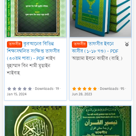
F
কুরআনের বিভিন্ন
তাফসীর ইবনে
তাফসীর
তাফসীর
e
শিক্ষাসম্বলিত সংক্ষিপ্ত তাফসীর
কাসীর (১-১৮ খণ্ড) - PDF
a
(৩০তম পারা) - PDF
শাইখ
আল্লামা ইবনে কাছীর (রাহি.)
t
মুহাম্মাদ বিন শামী মুত্বাইন
u
শাইবাহ
r
e
0
5
Downloads
19
Downloads
95
.
.
d
Jan 15, 2024
Jun 28, 2023
0
0
0
0
s
s
t
t
a
a
r
r
(
(
s
s
)
)