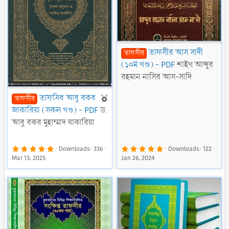
তাফসীর আস সাদী
তাফসীর
(১০ম খণ্ড) - PDF
শাইখ আব্দুর
রহমান নাসির আস-সাদি
F
তাফসির আবু বকর
তাফসীর
e
জাকারিয়া (সকল খণ্ড) - PDF
ড.
a
আবু বকর মুহাম্মাদ যাকারিয়া
t
u
5
5
Downloads
336
Downloads
122
.
.
r
Mar 13, 2025
Jan 26, 2024
0
0
0
0
e
s
s
t
t
d
a
a
r
r
(
(
s
s
)
)