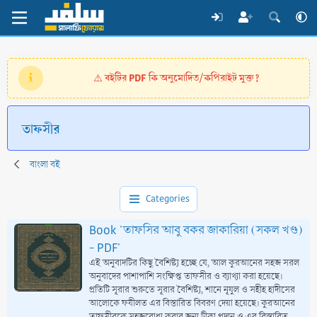
বইটির PDF কি অনুমোদিত/কপিরাইট মুক্ত?
⚠️
তাফসীর
বাংলা বই
Categories
Book 'তাফসির আবু বকর জাকারিয়া (সকল খণ্ড)
- PDF'
এই অনুবাদটির কিছু বৈশিষ্ট্য হচ্ছে যে, আল কুরআনের সহজ সরল
অনুবাদের পাশাপাশি সংক্ষিপ্ত তাফসীর ও ব্যাখ্যা করা হয়েছে।
প্রতিটি সূরার শুরুতে সূরার বৈশিষ্ট্য, শানে নূযুল ও সহীহ হাদীসের
আলোকে ফযীলত এর বিস্তারিত বিবরণ দেয়া হয়েছে। কুরআনের