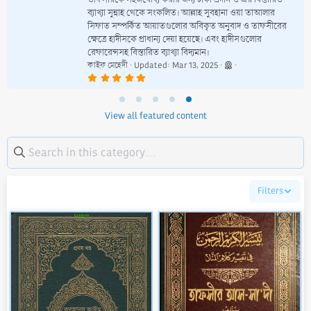
তাফসীরকে সহজবোধ্য করার জন্য টীকা প্রদান ও এর বিস্তারিত
ব্যাখ্যা সুন্নাহ থেকে সংকলিত। আল্লাহ সুবহানা ওয়া তাআলার
সিফাত সম্পর্কিত আয়াতগুলোর অবিকৃত অনুবাদ ও তাফসীরের
ক্ষেত্রে হাদীসকে প্রাধান্য দেয়া হয়েছে। এবং হাদীসগুলোর
রেফারেন্সসহ বিস্তারিত ব্যাখ্যা বিদ্যমান।
কাইফ মেহেদী
Updated:
Mar 13, 2025
5
.
0
0
s
View all featured content
t
a
r
(
s
)
Filters