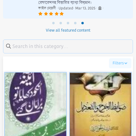
রেফারেন্সসহ বিস্তারিত ব্যাখ্যা বিদ্যমান।
কাইফ মেহেদী
Updated:
Mar 13, 2025
5
.
0
0
s
View all featured content
t
a
r
(
s
)
Filters