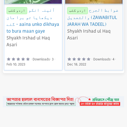
ضوابط الجرح
آئینہ انکو
اردو کتب
اردو کتب
والتعديل (ZAWABITUL
دیکھایا تو برا مان
JARAH WA TADEEL)
گئے - aaina unko dikhaya
to bura maan gaye
Shyakh Irshad ul Haq
Shyakh Irshad ul Haq
Asari
Asari
0
0
Downloads
3
Downloads
4
.
.
Feb 10, 2023
Dec 18, 2022
0
0
0
0
s
s
t
t
a
a
r
r
(
(
s
s
)
)