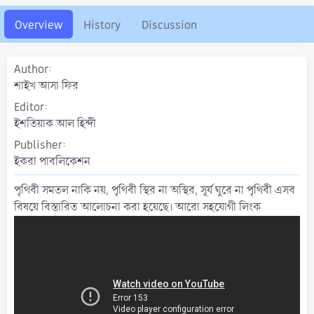
o
n
Overview
History
Discussion
d
a
t
Author
e
শাইখ আসা ফির
Editor
ইশতিয়াক আল হিন্দী
Publisher
ইকরা পাবলিকেশন
পৃথিবী সমতল নাকি নয়, পৃথিবী স্থির না অস্থির, সূর্য ঘুরে না পৃথিবী এসব
বিষয়ে বিস্তারিত আলোচনা করা হয়েছে। আরো সহযোগী লিংক