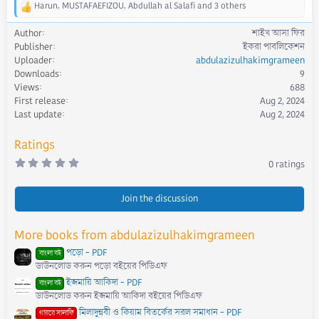
Harun
,
MUSTAFAEFIZOU
,
Abdullah al Salafi
and 3 others
R
e
Author
শাইখ আসা ফির
a
Publisher
ইকরা পাবলিকেশন
c
Uploader
abdulazizulhakimgrameen
t
Downloads
9
i
Views
688
o
First release
Aug 2, 2024
n
s
Last update
Aug 2, 2024
:
Ratings
0
0 ratings
.
0
0
s
Join the discussion
t
a
r
More books from abdulazizulhakimgrameen
(
s
পড়ো - PDF
)
বাংলা বই
ডাউনলোড করুন পড়ো বইয়ের পিডিএফ
ইজমায়ি আকিদা - PDF
বাংলা বই
ডাউনলোড করুন ইজমায়ি আকিদা বইয়ের পিডিএফ
মিলাদুন্নবী ও কিয়াম বিতর্কের সরল সমাধান - PDF
গায়রে সালাফি