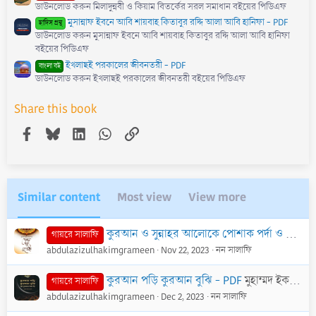
ডাউনলোড করুন মিলাদুন্নবী ও কিয়াম বিতর্কের সরল সমাধান বইয়ের পিডিএফ
মুসান্নাফ ইবনে আবি শায়বাহ কিতাবুর রদ্দি আলা আবি হানিফা - PDF
হাদিস গ্রন্থ
ডাউনলোড করুন মুসান্নাফ ইবনে আবি শায়বাহ কিতাবুর রদ্দি আলা আবি হানিফা
বইয়ের পিডিএফ
ইখলাছই পরকালের জীবনতরী - PDF
বাংলা বই
ডাউনলোড করুন ইখলাছই পরকালের জীবনতরী বইয়ের পিডিএফ
Share this book
Facebook
Bluesky
LinkedIn
WhatsApp
Link
Similar content
Most view
View more
কুরআন ও সুন্নাহর আলোকে পোশাক পর্দা ও দেহসজ্জা - PDF
গায়রে সালাফি
abdulazizulhakimgrameen
Nov 22, 2023
নন সালাফি
কুরআন পড়ি কুরআন বুঝি - PDF
মুহাম্মদ ইকবাল কিলানী
গায়রে সালাফি
abdulazizulhakimgrameen
Dec 2, 2023
নন সালাফি