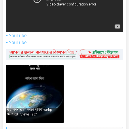
- YouTube
- YouTube
কুরআন-সুন্নাহর দর্পণে পৃথিবী.webp
94.7 KB · Views: 257