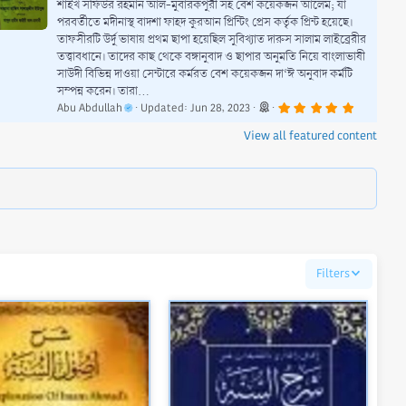
শাইখ সফিউর রহমান আল-মুবারকপুরী সহ বেশ কয়েকজন আলেম; যা
পরবর্তীতে মদীনাস্থ বাদশা ফাহদ কুরআন প্রিন্টিং প্রেস কর্তৃক প্রিন্ট হয়েছে।
তাফসীরটি উর্দু ভাষায় প্রথম ছাপা হয়েছিল সুবিখ্যাত দারুস সালাম লাইব্রেরীর
তত্ত্বাবধানে। তাদের কাছ থেকে বঙ্গানুবাদ ও ছাপার অনুমতি নিয়ে বাংলাভাষী
সাউদী বিভিন্ন দাওয়া সেন্টারে কর্মরত বেশ কয়েকজন দা‘ঈ অনুবাদ কর্মটি
সম্পন্ন করেন। তারা...
5
Abu Abdullah
Updated:
Jun 28, 2023
.
0
View all featured content
0
s
t
a
r
(
s
)
Filters