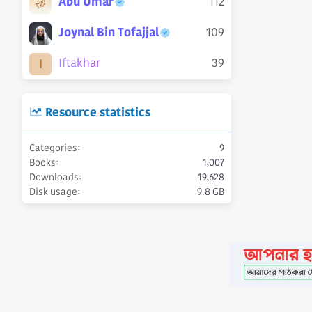
Abu Umar
112
Joynal Bin Tofajjal
109
Iftakhar
39
I
Resource statistics
Categories
9
Books
1,007
Downloads
19,628
Disk usage
9.8 GB