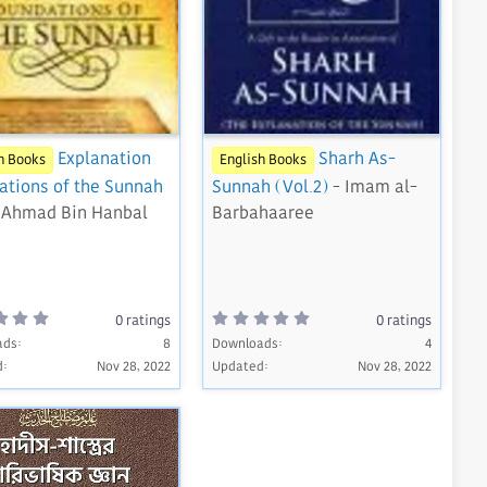
Explanation
Sharh As-
h Books
English Books
ations of the Sunnah
Sunnah (Vol.2)
- Imam al-
Ahmad Bin Hanbal
Barbahaaree
0
0
0 ratings
0 ratings
.
.
ads
0
8
Downloads
0
4
0
0
d
Nov 28, 2022
Updated
Nov 28, 2022
s
s
t
t
a
a
r
r
(
(
s
s
)
)