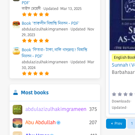
PDF'
s
t
কাইফ মেহেদী
Updated:
Mar 13, 2025
a
5
r
.
(
0
s
Book 'তাক্বলীদ বিভ্রান্তি নিরসন - PDF'
0
)
abdulazizulhakimgrameen
Updated:
Nov
s
t
29, 2023
a
5
r
.
(
0
s
Book 'ফিতরা- টাকা, নাকি খাদ্যদ্রব্য? বিভ্রান্তি
0
)
নিরসন - PDF'
s
English Boo
t
abdulazizulhakimgrameen
Updated:
Mar
a
Sunnah (Vo
r
30, 2024
Barbahaar
(
5
s
.
)
0
0
s
Most books
t
a
r
Downloads
(
Updated
s
abdulazizulhakimgrameen
375
)
Abu Abdullah
207
Prev
1