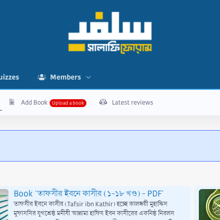
uizzes
Members
Add Book
Latest reviews
Book 'তাফসীর ইবনে কাসীর (১-১৮ খণ্ড) - PDF'
তাফসীর ইবনে কাসীর (Tafsir ibn Kathir) হচ্ছে কালজয়ী মুহাদ্দিস
মুফাসসির যুগশ্রেষ্ঠ মনীষী আল্লামা হাফিয ইবন কাসীরের একনিষ্ঠ নিরলস