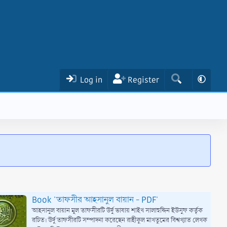
Log in
Register
Book 'তাফসীর আহসানুল বায়ান - PDF'
আহসানুল বায়ান মূল তাফসীরটি উর্দু ভাষায় শাইখ সালাহুদ্দিন ইউসুফ কর্তৃক
রচিত। উর্দু তাফসীরটি সম্পাদনা করেছেন রাহীকুল মাখতুমের বিশ্বখ্যাত লেখক