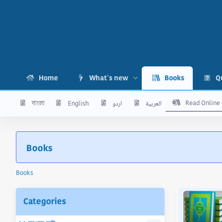
Home
What's new
Books
Q
Read Online
বাংলা
English
اردو
العربية
Books
Books
ok 'মুওয়াত্তা মালিক ১ম খন্ড - PDF'
Categories
অত্র গ্রন্থটি অনুসরণ করা হয়েছে মিসরের “দারু ইবনুল জাওযী",
কতাবাতুস্ সফা" ও "দারুল হাদীস ” লাইব্রেরী থেকে প্রকাশিত হাদীস