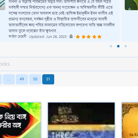
সাধনা ও অক্লান্ত পরিশ্রমের অমৃত ফল। তাফসীর জগতে এ যে বহুল পঠিত
সর্ববাদী সম্মত নির্ভরযোগ্য এক অনন্য সংযোজন ও অবিস্মরণীয় কীর্তি এতে
সন্দেহ সংশয়ের কোন অবকাশ মাত্র নেই। হাফিজ ইমাদুদ্দীন ইবন কাসীর এই
প্রামাণ্য তথ্যবহুল, সর্বজন গৃহীত ও বিস্তারিত তাফসীরের মাধ্যমে আরবী
ভাষাভাষীদের জন্য পবিত্র কালামের সত্যিকারের রূপরেখা অতি স্বচ্ছ সাবলীল
ভাষায় তুলে ধরেছেন তাঁর ক্ষুরধার...
5
কাইফ মেহেদী
Updated:
Jun 28, 2023
.
0
0
s
t
a
r
(
s
)
…
49
50
51