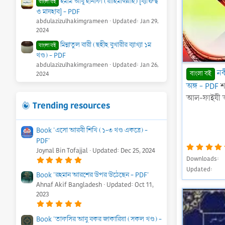
ইমাম আবূ হানীফা (রাহিমাহুল্লাহ) [ব্যক্তিত্ব
বাংলা বই
ও মাযহাব] - PDF
abdulazizulhakimgrameen
Updated:
Jan 29,
2024
মিন্নাতুল বারী (ছহীহ বুখারীর ব্যাখ্যা ১ম
বাংলা বই
খণ্ড) - PDF
abdulazizulhakimgrameen
Updated:
Jan 26,
নব
বাংলা বই
2024
অঙ্গ - PDF
শ
আল-ফাইযী 
Trending resources
Book 'এসো আরবী শিখি (১-৩ খণ্ড একত্রে) -
PDF'
Joynal Bin Tofajjal
Updated:
Dec 25, 2024
5
Downloads
.
Updated
0
Book 'রহমান আরশের উপর উঠেছেন - PDF'
0
Ahnaf Akif Bangladesh
Updated:
Oct 11,
s
t
2023
a
5
r
.
(
0
s
Book 'তাফসির আবু বকর জাকারিয়া (সকল খণ্ড) -
0
)