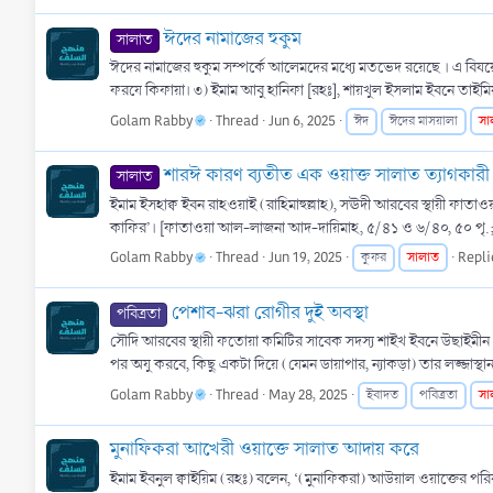
ঈদের নামাজের হুকুম
সালাত
ঈদের নামাজের হুকুম সম্পর্কে আলেমদের মধ্যে মতভেদ রয়েছে । এ বিষয়
ফরযে কিফায়া। ৩) ইমাম আবু হানিফা [রহঃ], শায়খুল ইসলাম ইবনে তাইমিয
Golam Rabby
Thread
Jun 6, 2025
সা
ঈদ
ঈদের মাসয়ালা
শারঈ কারণ ব্যতীত এক ওয়াক্ত সালাত ত্যাগকারী
সালাত
ইমাম ইসহাক্ব ইবন রাহওয়াই (রাহিমাহুল্লাহ), সঊদী আরবের স্থায়ী ফাতা
কাফির’। [ফাতাওয়া আল-লাজনা আদ-দায়িমাহ, ৫/৪১ ও ৬/৪০, ৫০ পৃ.;
Golam Rabby
Thread
Jun 19, 2025
সালাত
Repli
কুফর
পেশাব-ঝরা রোগীর দুই অবস্থা
পবিত্রতা
সৌদি আরবের স্থায়ী ফতোয়া কমিটির সাবেক সদস্য শাইখ ইবনে উছাইমীন (রা
পর অযু করবে, কিছু একটা দিয়ে (যেমন ডায়াপার, ন্যাকড়া) তার লজ্জাস্থা
Golam Rabby
Thread
May 28, 2025
সা
ইবাদত
পবিত্রতা
মুনাফিকরা আখেরী ওয়াক্তে সালাত আদায় করে
ইমাম ইবনুল ক্বাইয়িম (রহঃ) বলেন, ‘(মুনাফিকরা) আউয়াল ওয়াক্তের পর