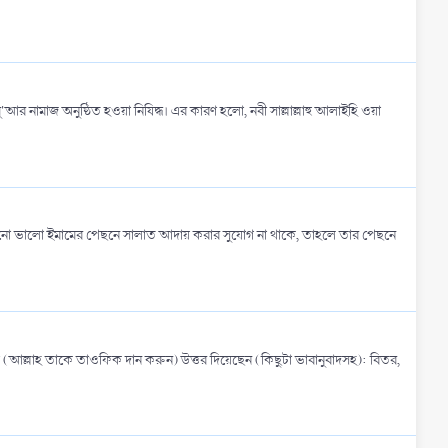
 নামাজ অনুষ্ঠিত হওয়া নিষিদ্ধ। এর কারণ হলো, নবী সাল্লাল্লাহু আলাইহি ওয়া
 কোনো ভালো ইমামের পেছনে সালাত আদায় করার সুযোগ না থাকে, তাহলে তার পেছনে
(আল্লাহ তাকে তাওফিক দান করুন) উত্তর দিয়েছেন (কিছুটা ভাবানুবাদসহ): বিতর,