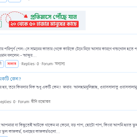
র পরিপূর্ণ পেল। সে সামনের কাতার থেকে কাউকে টেনে নিয়ে আসার কারণে গন্ডগোল হতে প
হমান বললেন:- আব্দুর...
সালাত
Replies: 0
Forum:
অন্যান্য
দী
 একটি কেন?
কার হয়, তবে কিবলার দিক শুধু একটি কেন? ‎ ‎জবাব: আলহামদুলিল্লাহ, ওয়াসসালাতু ওয়াসসালামু আলা
.
eplies: 0
Forum:
দ্বীনি প্রশ্নোত্তর
তাই আপনারা যা কিছুতেই আটকে থাকেন না কেনো, বড় পাপ, ছোটো পাপ, কিংবা আপনি হয়ত ভুল
ল কাজকর্ম, গুনাহের কাজকর্মগুলো...