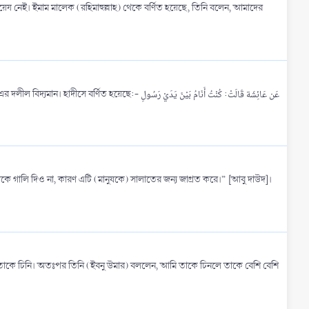
 নেই। ইমাম মালেক (রহিমাহুল্লাহ) থেকে বর্ণিত হয়েছে, তিনি বলেন, আমাদের
عَن عَائِشَة قَالَتْ: كُنْتُ أَنَامُ بَيْنَ يَدَيْ
 তাকে চিনি। অতঃপর তিনি (ইবনু উমার) বললেন, আমি তাকে চিনলে তাকে বেশি বেশি