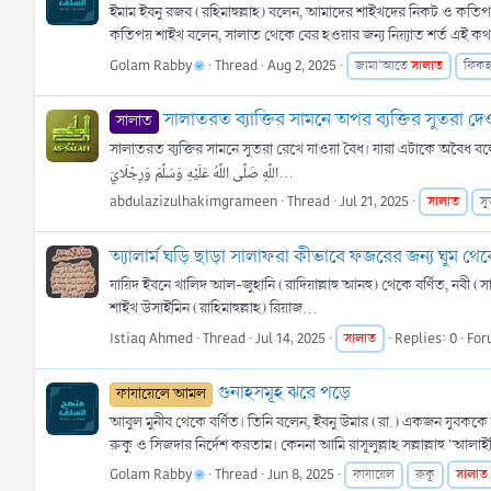
ইমাম ইবনু রজব (রহিমাহুল্লাহ) বলেন, আমাদের শাইখদের নিকট ও কতিপ
কতিপয় শাইখ বলেন, সালাত থেকে বের হওয়ার জন্য নিয়্যাত শর্ত এই কথ
Golam Rabby
Thread
Aug 2, 2025
সালাত
জামা'আতে
ফিক
সালাতরত ব্যাক্তির সামনে অপর ব্যক্তির সুতরা দেও
সালাত
‎সালাতরত ব্যক্তির সামনে সুতরা রেখে যাওয়া বৈধ। যারা এটাকে অবৈধ বলে তাদের কাছে কোন দল
اللَّهِ صَلَّى اللَّهُ عَلَيْهِ وَسَلَّمَ وَرِجْلَايَ...
abdulazizulhakimgrameen
Thread
Jul 21, 2025
সালাত
সু
অ্যালার্ম ঘড়ি ছাড়া সালাফরা কীভাবে ফজরের জন্য ঘুম 
যায়িদ ইবনে খালিদ আল-জুহানি (রাদিয়াল্লাহু আনহু) থেকে বর্ণিত, নবী (সাল্লাল্লাহু আলাইহি ওয়া সাল্লাম) বলেছেন: ((سُبُّوا الدِّيكَ فَإِنَّهُ يُوقِظُ لِلصَّلَاةِ
শাইখ উসাইমিন (রাহিমাহুল্লাহ) রিয়াজ...
Istiaq Ahmed
Thread
Jul 14, 2025
সালাত
Replies: 0
For
গুনাহসমূহ ঝরে পড়ে
ফাযায়েলে আমল
আবুল মুনীব থেকে বর্ণিত। তিনি বলেন, ইবনু উমার (রা.) একজন যুবক
রুকু ও সিজদার নির্দেশ করতাম। কেননা আমি রাসূলুল্লাহ সল্লাল্লাহু 'আলাই
Golam Rabby
Thread
Jun 8, 2025
সালাত
ফাযায়েল
রুকূ