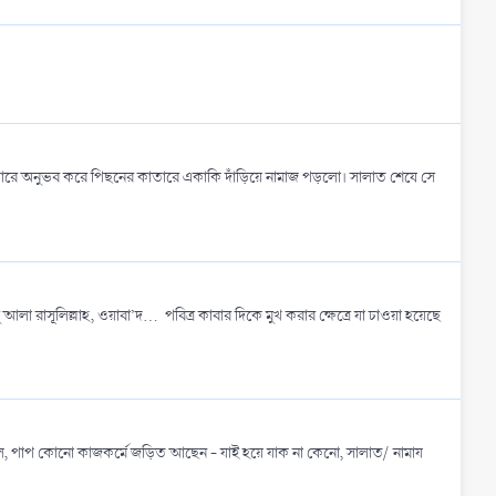
ারে অনুভব করে পিছনের কাতারে একাকি দাঁড়িয়ে নামাজ পড়লো। সালাত শেষে সে
 রাসূলিল্লাহ, ওয়াবা’দ... ‎ ‎পবিত্র কাবার দিকে মুখ করার ক্ষেত্রে যা চাওয়া হয়েছে
, পাপ কোনো কাজকর্মে‌ জড়িত আছেন - যাই হয়ে যাক না কেনো, সালাত/ নামায