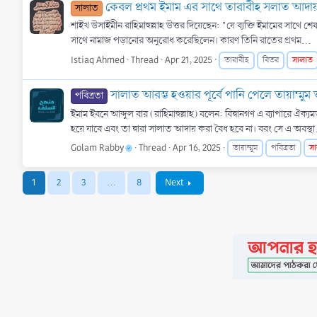
কেবল প্রথম ইমাম এর সাথে তারাবীহ সলাত আদায়
সালাত
শাইখ উসাইমীন রাহিমাহুল্লাহ উত্তর দিয়েছেন: "যে ব্যক্তি ইমামের সাথে শেষ পর্যন্ত নামাজ পড়বে, তার জন্
সাথে নামাজ পড়ানোর অনুরোধ করেছিলেন। কারণ তিনি রাতের প্রথম...
Istiaq Ahmed
Thread
Apr 21, 2025
সালাত
তারাবীহ
বিতর
সালাত আরম্ভ হওয়ার পূর্বে পানি পেলে তায়াম্মুম 
পবিত্রতা
ইমাম ইবনে আব্দুল বার (রাহিমাহুল্লাহ) বলেন: বিদ্বানগণ এ ব্যাপারে ঐক
হয়ে যাবে এবং তা দ্বারা সালাত আদায় করা বৈধ হবে না। বরং সে এ অবস্থা
Golam Rabby
Thread
Apr 16, 2025
স
তায়াম্মুম
পবিত্রতা
1
2
3
…
8
Next