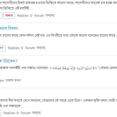
য় শাফেয়ীদের নিকট মাকরূহ হওয়ার ভিত্তিতে জায়েয আছে। শাফেয়ীদের আরেক মত হচ্ছে জায়েয
ার ভিত্তিতে এই মতটিই...
সালাত
Replies: 0
Forum:
অন্যান্য
হ
য়ার বিধান।
িল নেই বরং এর বিপরীতে যারা এটাকে জায়েয বলেছেন তাদের কাছে এর দলীল বিদ্যমান। হাদীসে বর্ণিত হয়েছে:- ‎ رَسُولِ
Replies: 0
Forum:
অন্যান্য
তরা
থেকে উঠতেন?
لَا تَ)) “তোমরা মোরগকে গালি দিও না, কারণ এটি (মানুষকে) সালাতের জন্য জাগ্রত করে।” [আবু দাউদ]।
um:
সালাফ কথন
কে সলাত দীর্ঘ করতে দেখে বললেন, তোমাদের কে আছে একে চিনে? একজন ব্যক্তি বলল, আমি
হি ওয়া সাল্লামকে...
Replies: 0
Forum:
অন্যান্য