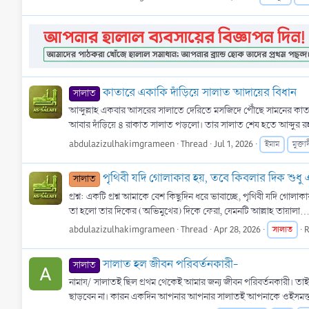
কাতারে একাকি দাঁড়িয়ে সালাত আদায়ের বিধান
সালাত
আব্দুল্লাহ একবার আসরের সালাতে দেরিতে মসজিদে পৌঁছে সামনের কাতা
আবার দাঁড়িয়ে ৪ রাকাত সালাত পড়লো। তার সালাত শেষ হতে আব্দুর র
abdulazizulhakimgrameen
Thread
Jul 1, 2026
ইমাম
মুক্তা
‎পৃথিবী যদি গোলাকার হয়, তবে কিবলার দিক শুধু
সালাত
‎প্রশ্ন: একটি প্রশ্ন আমাকে বেশ কিছুদিন ধরে ভাবাচ্ছে, পৃথিবী যদি গোলা
তা হলো তার দিকের (অভিমুখের) দিকে ফেরা, যেমনটি আল্লাহ তায়ালা..
abdulazizulhakimgrameen
Thread
Apr 28, 2026
সালাত
R
সালাত হল জীবন পরিবর্তনকারী-
সালাত
নামায/ সালাতই ছিল প্রথম থেকেই আমার জন্য জীবন পরিবর্তনকারী। 
ছাড়বেন না। কারন একদিন আপনার আপনার সালাতই আপনাকে ওইসমস্ত ভু