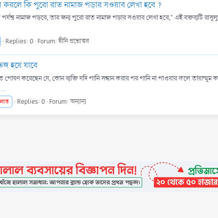
 করলে কি পুরো রাত নামাজ পড়ার সওয়াব লেখা হবে ?
য পুরো রাত নামাজ পড়ার সওয়াব লেখা হবে," এই বক্তব্যটি রাসূলুল্লাহ ﷺ থেকে বিশুদ্ধভাবে প্রমাণিত, যখন সাহাবীরা তাঁকে রাতের বাকি অংশে
Replies: 0
Forum:
দ্বীনি প্রশ্নোত্তর
ভঙ্গ হয়ে যাবে
্যমত পোষণ করেছেন যে, কোন ব্যক্তি যদি পানি সন্ধান করার পর পানি না পাওয়ার ফলে তায়াম্মু
...
ালাত
Replies: 0
Forum:
অন্যান্য