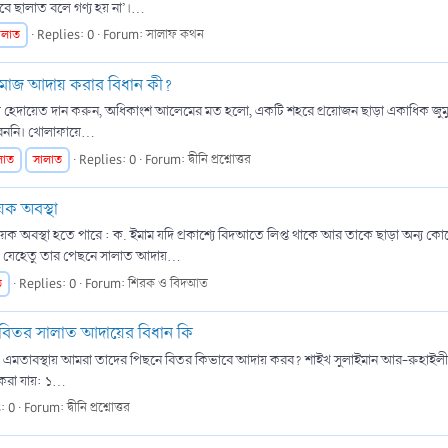
ছালাত বলে গণ্য হয় না’।...
ালাত
Replies: 0
Forum:
সালাফ কথন
ামাজ আদায় করার বিধান কী?
কে হেদায়েত দান করুন, অধিকাংশ আলেমের মত হলো, একটি শহরে প্রয়োজন ছাড়া একাধিক জুমু'আর
রেননি। খোলাফায়ে...
লাত
সালাত
Replies: 0
Forum:
দ্বীনি প্রশ্নোত্তর
ক অবস্থা
েক অবস্থা হতে পারে : ক. ইমাম যদি প্রকাশ্যে বিদআতে লিপ্ত থাকে আর তাকে ছাড়া অন্য
 যেহেতু তার পেছনে সালাত আদায়...
ত
Replies: 0
Forum:
শিরক ও বিদআত
 বিতর সালাত আদায়ের বিধান কি
েন। এমতাবস্থায় আমরা তাদের পিছনে বিতর কিভাবে আদায় করব? শাইখ সুলাইমান আর-রুহাইলী 
রা যায়: ১...
: 0
Forum:
দ্বীনি প্রশ্নোত্তর