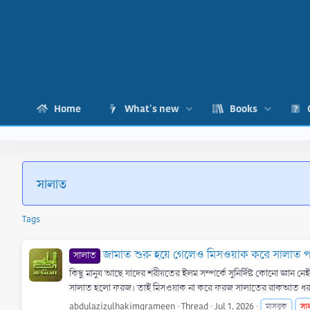
Home
What's new
Books
সালাত
Tags
জামাত শুরু হয়ে গেলেও মিসওয়াক করে সালাত প
সালাত
কিছু মানুষ আছে যাদের শরীয়তের ইলম সম্পর্কে সুনির্দিষ্ট কোনো জ্ঞা
সালাত হলো ফরজ। তাই মিসওয়াক না করে ফরজ সালাতের রাকআত ধর
abdulazizulhakimgrameen
Thread
Jul 1, 2026
সা
মাসবূক