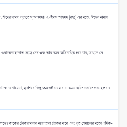
; ঈদের নামায সুন্নাতে মু'আক্কাদা। ২) ইমাম আহমদ [রহঃ] এর মতে; ঈদের নামায
নে এক ওয়াক্তের ছালাত ছেড়ে দেয় এবং তার সময় অতিবাহিত হয়ে যায়, তাহলে সে
 যে থামে না, মূত্রাশয়ে কিছু জমলেই নেমে যায়: এমন ব্যক্তি ওয়াক্ত শুরু হওয়ার
ছর পড়ে। কাকের ঠোকর মারার ন্যায় তারা ঠোকর মারে এবং ধৃত শেয়ালের মতো এদিক-