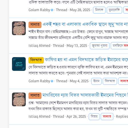
ওদিক তাকাতাকি করে। ফলে এটি দৈহিকভাবে ছালাত হলেও আত্মিকভাবে 
Golam Rabby
Thread
May 28, 2025
স
নিফাক
মুনাফেকি
একই শহর বা এলাকায় একাধিক স্থানে জুমু'আর ন
সালাত
শাইখ ইবনে বায (রাহিমাহুল্লাহ)-এর উত্তর: জেনে রাখুন, আল্লাহ আপনা
সাল্লাম তাঁর জীবদ্দশায় মদিনাতে একটির বেশি জুমু'আর নামাজ আদায় ক
Istiaq Ahmed
Thread
May 13, 2025
সা
জুমআ খুতবা
মসজিদে
কাফির হয় না এমন বিদআতে জড়িত ইমামের কয়ে
বিদআত
যে বিদআতে জড়িত হওয়ার কারণে ব্যক্তি কাফির হয় না, এমন ইমামের কয়
সালাত আদায় করতে হবে। পুনরায় সেই সালাত আদায় করা আবশ্যক নয়।
Golam Rabby
Thread
May 4, 2025
সালা
ইমাম
বিদআত
মাগরিবের ন্যায় বিতর আদায়কারী ইমামের পিছনে
সালাত
প্রশ্ন: আমাদের দেশে ইমামগণ মাগরিবের ন্যায় বিতর সালাত আদায় কর
যখন তিন রাকাত হিসেবে আদায় করা হয়, তখন তা দুটি পদ্ধতিতে সম্পন্ন ক
Istiaq Ahmed
Thread
Apr 26, 2025
সালাত
Replies
বিতর