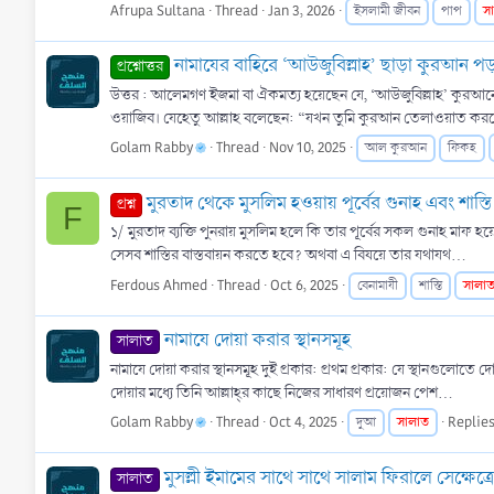
Afrupa Sultana
Thread
Jan 3, 2026
স
ইসলামী জীবন
পাপ
নামাযের বাহিরে ‘আউজুবিল্লাহ’ ছাড়া কুরআন পড়
প্রশ্নোত্তর
উত্তর : আলেমগণ ইজমা বা ঐকমত্য হয়েছেন যে, ‘আউজুবিল্লাহ’ কুরআ
ওয়াজিব। যেহেতু আল্লাহ বলেছেন: “যখন তুমি কুরআন তেলাওয়াত করবে ত
Golam Rabby
Thread
Nov 10, 2025
আল কুরআন
ফিকহ
মুরতাদ থেকে মুসলিম হওয়ায় পূর্বের গুনাহ এবং শাস্তি
প্রশ্ন
F
১/ মুরতাদ ব্যক্তি পুনরায় মুসলিম হলে কি তার পূর্বের সকল গুনাহ মাফ হয়ে
সেসব শাস্তির বাস্তবায়ন করতে হবে? অথবা এ বিষয়ে তার যথাযথ...
Ferdous Ahmed
Thread
Oct 6, 2025
সালা
বেনামাযী
শাস্তি
নামাযে দোয়া করার স্থানসমূহ
সালাত
নামাযে দোয়া করার স্থানসমূহ দুই প্রকার: প্রথম প্রকার: যে স্থানগুলোতে 
দোয়ার মধ্যে তিনি আল্লাহ্‌র কাছে নিজের সাধারণ প্রয়োজন পেশ...
Golam Rabby
Thread
Oct 4, 2025
সালাত
Replies
দুআ
মুসল্লী ইমামের সাথে সাথে সালাম ফিরালে সেক্ষেত্র
সালাত