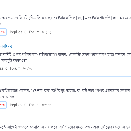
ে আলেমদের তিনটি দৃষ্টিভঙ্গি রয়েছে : ১) ইমাম মালিক [রহ.] এবং ইমাম শাফেঈ [রহ.] এর মতে
়া...
লাত
Replies: 0
Forum:
অন্যান্য
 কাফির
ওয়া কমিটি ও শায়খ ইবনু বায (রাহিমাহুল্লাহ) বলেন, ‘যে ব্যক্তি কোন শারঈ কারণ ছাড়া সজ্ঞা
 মাজমূঊ ফাতাওয়া...
es: 0
Forum:
অন্যান্য
হিমাহুল্লাহ) বলেন: “পেশাব-ঝরা রোগীর দুই অবস্থা: ক. যদি তার পেশাব এমনভাবে চলমান থাকে
নকে আবদ্ধ...
লাত
Replies: 0
Forum:
অন্যান্য
িবর্তে আখেরী ওয়াক্তে ছালাত আদায় করে। সূর্য উদয়ের সময়ে ফজর এবং সূর্যাস্তের সময়ে আ