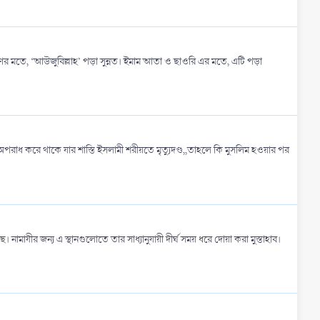
মতে, ‘আউজুবিল্লাহ’ পড়া সুন্নত। ইমাম আতা ও ছাওরি এর মতে, এটি পড়া
কোন অপরাধ করে থাকে যার শাস্তি ইসলামী শরীয়তে মৃত্যুদণ্ড,,তাহলে কি মুসলিম হওয়ার পর
 নামাযীর জন্য এ স্থানগুলোতে তার সাধ্যানুযায়ী দীর্ঘ সময় ধরে দোয়া করা মুস্তাহাব।