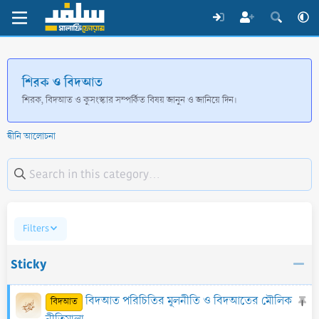
শিরক ও বিদআত
শিরক, বিদআত ও কুসংস্কার সম্পর্কিত বিষয় জানুন ও জানিয়ে দিন।
দ্বীনি আলোচনা
Filters
Sticky
S
বিদআত পরিচিতির মূলনীতি ও বিদআতের মৌলিক
বিদআত
t