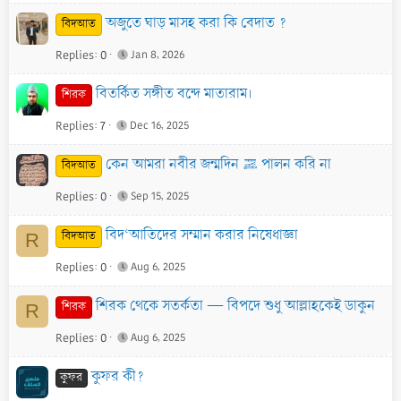
অজুতে ঘাড় মাসহ করা কি বেদাত ?
বিদআত
Replies
0
Jan 8, 2026
বিতর্কিত সঙ্গীত বন্দে মাতারাম।
শিরক
Replies
7
Dec 16, 2025
কেন আমরা নবীর জন্মদিন ﷺ পালন করি না
বিদআত
Replies
0
Sep 15, 2025
বিদ‘আতিদের সম্মান করার নিষেধাজ্ঞা
বিদআত
R
Replies
0
Aug 6, 2025
শিরক থেকে সতর্কতা — বিপদে শুধু আল্লাহকেই ডাকুন
শিরক
R
Replies
0
Aug 6, 2025
কুফর কী?
কুফর