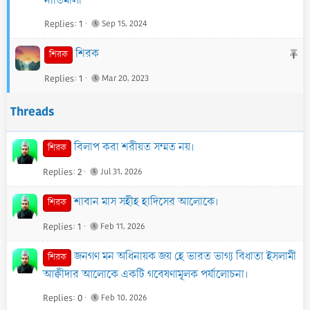
নীতিমালা
i
Replies
1
Sep 15, 2024
c
k
S
শিরক
শিরক
y
t
Replies
1
Mar 20, 2023
i
c
Threads
k
y
বিলাপ করা শরীয়ত সম্মত নয়।
শিরক
Replies
2
Jul 31, 2026
শাবান মাস সহীহ হাদিসের আলোকে।
শিরক
Replies
1
Feb 11, 2026
জনগণ মন অধিনায়ক জয় হে ভারত ভাগ্য বিধাতা ইসলামী
শিরক
আক্বীদার আলোকে একটি গবেষণামূলক পর্যালোচনা।
Replies
0
Feb 10, 2026