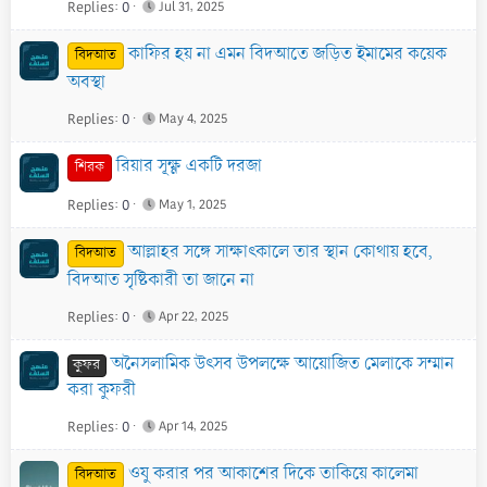
Replies
0
Jul 31, 2025
কাফির হয় না এমন বিদআতে জড়িত ইমামের কয়েক
বিদআত
অবস্থা
Replies
0
May 4, 2025
রিয়ার সূক্ষ্ণ একটি দরজা
শিরক
Replies
0
May 1, 2025
আল্লাহর সঙ্গে সাক্ষাৎকালে তার স্থান কোথায় হবে,
বিদআত
বিদআত সৃষ্টিকারী তা জানে না
Replies
0
Apr 22, 2025
অনৈসলামিক উৎসব উপলক্ষে আয়োজিত মেলাকে সম্মান
কুফর
করা কুফরী
Replies
0
Apr 14, 2025
ওযু করার পর আকাশের দিকে তাকিয়ে কালেমা
বিদআত