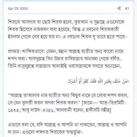
Apr 29, 2024
#1
শিরকে আসগার বা ছোট শিরক হলো, কুরআন ও সুন্নাহে এগুলোকে
শিরক হিসেবে নামকরণ করা হয়েছে, কিন্তু এ ধরনের শিরককারী
ইসলাম থেকে বের হয়ে যায় না। এ ধরনের শিরক দু'ভাবে হতে পারে-
প্রথমত: শাব্দিকভাবে। যেমন, মহান আল্লাহ ব্যতীত অন্য কারো নামে
শপথ করা। আবদুল্লাহ বিন উমার রাদিয়াল্লাহু আনহুমা থেকে বর্ণিত,
তিনি রাসূলুল্লাহ সাল্লাল্লাহু আলাইহি ওয়াসাল্লামকে বলতে শুনেছেন,
مَنْ حَلَفَ بِغَيْرِ اللَّهِ فَقَدْ كَفَرَ أَوْ أَشْرَكَ»​
“আল্লাহ তাআলার নাম ব্যতীত অন্য কিছুর নামে যে লোক শপথ করল,
সে যেন কুফরী করল অথবা শিরক করল।" [জামে— আত-তিরমিযী:
১৫৩৫; আবূ দাউদ: ৩২৫১; আলবানী বলেন, হাদীসটি সহীহ]
এভাবে বলা যে, যদি আল্লাহ ও আপনি না থাকতেন, আল্লাহ ও আপনি
যা চান। এগুলো শব্দগত শিরকের অন্তর্ভুক্ত।