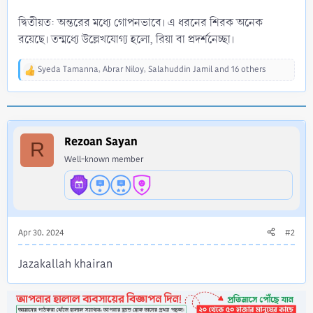
দ্বিতীয়ত: অন্তরের মধ্যে গোপনভাবে। এ ধরনের শিরক অনেক
রয়েছে। তন্মধ্যে উল্লেখযোগ্য হলো, রিয়া বা প্রদর্শনেচ্ছা।
Syeda Tamanna
,
Abrar Niloy
,
Salahuddin Jamil
and 16 others
R
e
a
c
t
i
Rezoan Sayan
R
o
Well-known member
n
s
:
Apr 30, 2024
#2
Jazakallah khairan