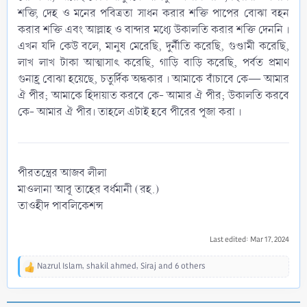
শক্তি, দেহ ও মনের পবিত্রতা সাধন করার শক্তি পাপের বোঝা বহন
করার শক্তি এবং আল্লাহ ও বান্দার মধ্যে উকালতি করার শক্তি দেননি ।
এখন যদি কেউ বলে, মানুষ মেরেছি, দুর্নীতি করেছি, গুণ্ডামী করেছি,
লাখ লাখ টাকা আত্মাসাৎ করেছি, গাড়ি বাড়ি করেছি, পর্বত প্রমাণ
গুনাহ্র বোঝা হয়েছে, চতুর্দিক অন্ধকার । আমাকে বাঁচাবে কে— আমার
ঐ পীর; আমাকে হিদায়াত করবে কে- আমার ঐ পীর; উকালতি করবে
কে- আমার ঐ পীর। তাহলে এটাই হবে পীরের পূজা করা ।
পীরতন্ত্রের আজব লীলা
মাওলানা আবূ তাহের বর্ধমানী (রহ.)
তাওহীদ পাবলিকেশন্স
Last edited:
Mar 17, 2024
Nazrul Islam
,
shakil ahmed
,
Siraj
and 6 others
R
e
a