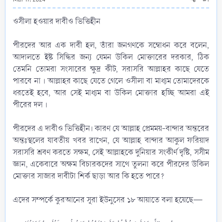
ওসীলা হওয়ার দাবীও ভিত্তিহীন
পীরদের আর এক দাবী হল, তাঁরা জনগণকে সম্বোধন করে বলেন,
আদালতে ইষ্ট সিদ্ধির জন্য যেমন উকিল মোক্তারের দরকার, ঠিক
তেমনি তোমরা সংসারের ক্ষুদ্র কীট, সরাসরি আল্লাহর কাছে যেতে
পারবে না । আল্লাহর কাছে যেতে গেলে ওসীলা বা মাধ্যম তোমাদেরকে
ধরতেই হবে, আর সেই মাধ্যম বা উকিল মোক্তার হচ্ছি আমরা এই
পীরের দল ।
পীরদের এ দাবীও ভিত্তিহীন। কারণ যে আল্লাহ প্রেমময়-বান্দার অন্তরের
অন্তঃস্থলের যাবতীয় খবর রাখেন, যে আল্লাহ বান্দার আকুল ফরিয়াদ
সরাসরি শ্রবণ করতে সক্ষম, সেই আল্লাহকে দুনিয়ার সংকীর্ণ দৃষ্টি, সসীম
জ্ঞান, একেবারে অক্ষম বিচারকদের সাথে তুলনা করে পীরদের উকিল
মোক্তার সাজার দাবীটা শির্ক ছাড়া আর কি হতে পারে?
এদের সম্পর্কে কুরআনের সূরা ইউনুসের ১৮ আয়াতে বলা হয়েছে—