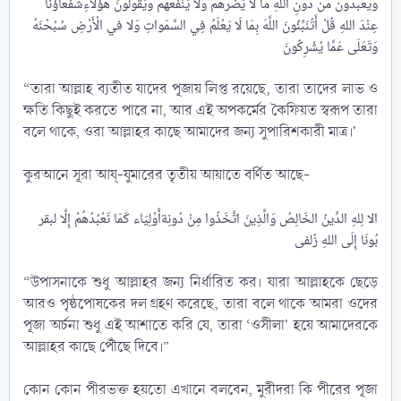
ويعبدون من دُونِ اللَّهِ مَا لَا يَضُرُّهُمْ وَلَا يَنْفَعُهُمْ وَيَقُولُونَ هَؤُلَاءِشُفَعَاؤُنَا
عِنْدَ اللهِ قُلْ أَتُنَبِّئُونَ اللَّهَ بِمَا لَا يَعْلَمُ فِي السَّمَواتِ وَلا في الْأَرْضِ سُبْحْنَهُ
“তারা আল্লাহ ব্যতীত যাদের পূজায় লিপ্ত রয়েছে, তারা তাদের লাভ ও
ক্ষতি কিছুই করতে পারে না, আর এই অপকর্মের কৈফিয়ত স্বরূপ তারা
বলে থাকে, ওরা আল্লাহর কাছে আমাদের জন্য সুপারিশকারী মাত্র।'
কুরআনে সূরা আয্-যুমারের তৃতীয় আয়াতে বর্ণিত আছে-
الا لِلهِ الدِّينُ الخَالِصُ وَالَّذِينَ اتَّخَذُوا مِنْ دُونِةأَوْلِيَاء كَمَا نَعْبُدُهُمْ إِلَّا لبقر
بُونَا إِلَى اللهِ زُلفى
“উপাসনাকে শুধু আল্লাহর জন্য নির্ধারিত কর। যারা আল্লাহকে ছেড়ে
আরও পৃষ্ঠপোষকের দল গ্রহণ করেছে, তারা বলে থাকে আমরা ওদের
পূজা অৰ্চনা শুধু এই আশাতে করি যে, তারা ‘ওসীলা' হয়ে আমাদেরকে
আল্লাহর কাছে পৌঁছে দিবে।”
কোন কোন পীরভক্ত হয়তো এখানে বলবেন, মুরীদরা কি পীরের পূজা