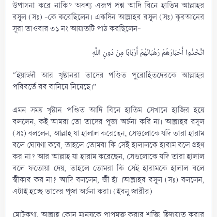
উপাসনা করে নাকি? অবশ্য এরূপ প্রশ্ন আদি বিনে হাতিম আল্লাহর
রসূল (সঃ) -কে করেছিলেন। একদিন আল্লাহর রসূল (সঃ) কুরআনের
সূরা তাওবার ৩১ নং আয়াতটি পাঠ করছিলেন-
اتَّخَذُوا أَحْبَارَهُمْ رُهْبَانَهُمْ أَرْبَابًا مِنْ دُونِ اللَّهِ
“ইয়াহুদী আর খৃষ্টানরা তাদের পণ্ডিত পুরোহিতদেরকে আল্লাহর
পরিবর্তে রব বানিয়ে নিয়েছে।”
এমন সময় খৃষ্টান পণ্ডিত আদি বিনে হাতিম সেখানে হাজির হয়ে
বললেন, কই আমরা তো তাদের পূজা অর্চনা করি না। আল্লাহর রসূল
(সঃ) বললেন, আল্লাহ যা হালাল করেছেন, সেগুলোকে যদি তারা হারাম
বলে ঘোষণা করে, তাহলে তোমরা কি সেই হালালকে হারাম বলে গ্রহণ
কর না? আর আল্লাহ যা হারাম করেছেন, সেগুলোকে যদি তারা হালাল
বলে ফতোয়া দেয়, তাহলে তোমরা কি সেই হারামকে হালাল বলে
স্বীকার কর না? আদি বললেন, জী হাঁ ।আল্লাহর রসূল (সঃ) বললেন,
এটাই হচ্ছে তাদের পূজা অর্চনা করা। (ইবনু জারীর)
মোটকথা, আল্লাহ কোন মানুষকে পাপমুক্ত করার শক্তি, হিদায়াত করার