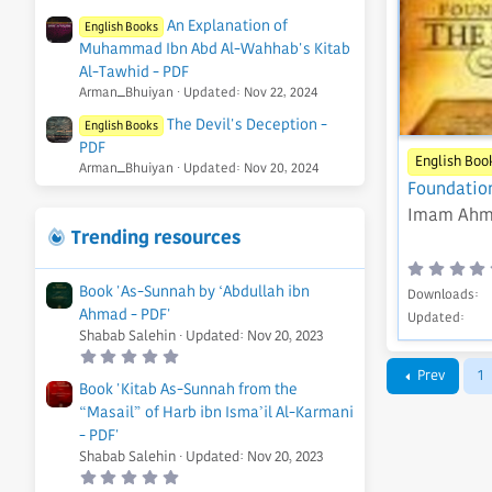
An Explanation of
English Books
Muhammad Ibn Abd Al-Wahhab's Kitab
Al-Tawhid - PDF
Arman_Bhuiyan
Updated:
Nov 22, 2024
The Devil's Deception -
English Books
PDF
English Boo
Arman_Bhuiyan
Updated:
Nov 20, 2024
Foundatio
Imam Ahm
Trending resources
Book 'As-Sunnah by ‘Abdullah ibn
Downloads
Ahmad - PDF'
Updated
Shabab Salehin
Updated:
Nov 20, 2023
0
.
Prev
1
0
Book 'Kitab As-Sunnah from the
0
“Masail” of Harb ibn Isma’il Al-Karmani
s
t
- PDF'
a
r
Shabab Salehin
Updated:
Nov 20, 2023
(
0
s
.