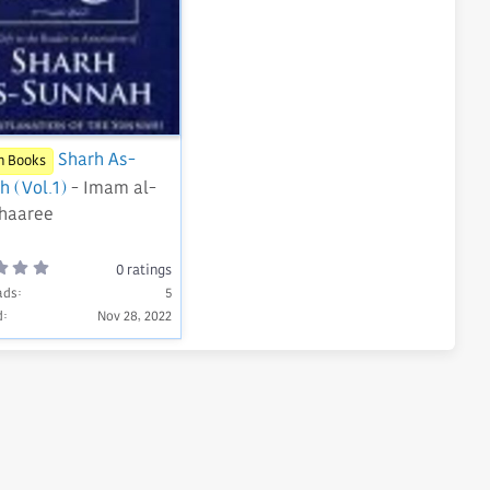
Sharh As-
h Books
 (Vol.1)
- Imam al-
haaree
0
0 ratings
.
ads
0
5
0
d
Nov 28, 2022
s
t
a
r
(
s
)