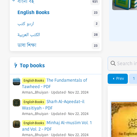
বাংলা বই
রন্থসমূহের। আর সহযোগিতা নেয়া হয়েছে কম্পিউটার সফ্টওয়্যার মাকতাবাতুশ
931
মিলাহ্ থেকে ফুআদ 'আবদুল বাকী সংকলিত মুওয়াত্ত্বা মালিক-এর কপি
English Books
23
লম্বনে। ২. অত্র গ্রন্থের উল্লেখযোগ্য বিশেষ বৈশিষ্ট্যসমূহ তুলে ধরা হয়েছে।
 ইমাম মালিক (রহিমাহুল্লাহ)-এর জীবনী সংযুক্ত করা হয়েছে। এতে আমরা
اردو کتب
2
র জন্ম, শৈশব, জ্ঞানার্জন, শিক্ষকবৃন্দ, ছাত্রগণ ও লিখিত গ্রন্থাবলী সম্পর্কে
োচনা...
الكتب العربية
28
5
u Abdullah
Updated:
Oct 28, 2023
.
0
ভাষা শিক্ষা
23
0
s
t
a
r
Top books
(
s
)
Prev
1
The Fundamentals of
English Books
Tawheed - PDF
Arman_Bhuiyan
Updated:
Nov 22, 2024
Sharh Al-Aqeedat-il
English Books
Wasitiyah - PDF
Arman_Bhuiyan
Updated:
Nov 22, 2024
Minhaj Al-muslim Vol. 1
English Books
and Vol. 2 - PDF
Arman_Bhuiyan
Updated:
Nov 22, 2024