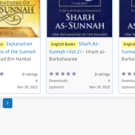
Explanation
Sharh As-
ks
English Books
Englis
ns of the Sunnah
Sunnah (Vol.2)
- Imam al-
Sunnah
ad Bin Hanbal
Barbahaaree
Barba
0
0
0 ratings
0 ratings
.
.
0
8
Downloads
0
4
Downlo
0
0
Nov 28, 2022
Updated
Nov 28, 2022
Update
s
s
t
t
a
a
r
r
2
(
(
s
s
)
)