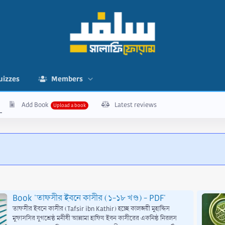
uizzes
Members
Add Book
Latest reviews
Book 'তাফসীর ইবনে কাসীর (১-১৮ খণ্ড) - PDF'
তাফসীর ইবনে কাসীর (Tafsir ibn Kathir) হচ্ছে কালজয়ী মুহাদ্দিস
মুফাসসির যুগশ্রেষ্ঠ মনীষী আল্লামা হাফিয ইবন কাসীরের একনিষ্ঠ নিরলস