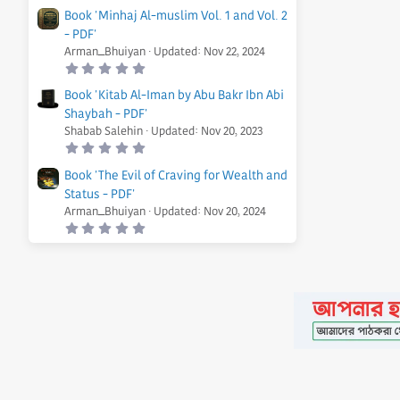
)
0
Book 'Minhaj Al-muslim Vol. 1 and Vol. 2
0
- PDF'
s
t
Arman_Bhuiyan
Updated:
Nov 22, 2024
a
0
r
.
(
0
s
Book 'Kitab Al-Iman by Abu Bakr Ibn Abi
0
)
Shaybah - PDF'
s
t
Shabab Salehin
Updated:
Nov 20, 2023
a
0
r
.
(
0
s
Book 'The Evil of Craving for Wealth and
0
)
Status - PDF'
s
t
Arman_Bhuiyan
Updated:
Nov 20, 2024
a
0
r
.
(
0
s
0
)
s
t
a
r
(
s
)