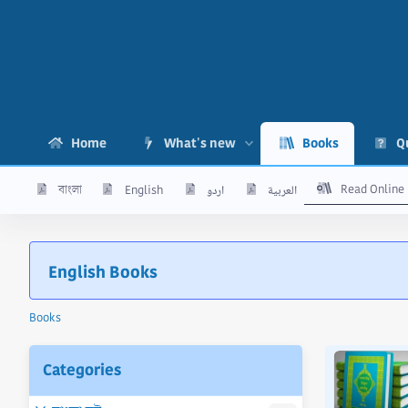
Home
What's new
Books
Q
Read Online
বাংলা
English
اردو
العربية
English Books
Books
ok 'মুওয়াত্তা মালিক ১ম খন্ড - PDF'
Categories
 অত্র গ্রন্থটি অনুসরণ করা হয়েছে মিসরের “দারু ইবনুল জাওযী",
কতাবাতুস্ সফা" ও "দারুল হাদীস ” লাইব্রেরী থেকে প্রকাশিত হাদীস