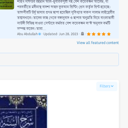
শাইখ সফিউর রহমান আল-মুবারকপুরী সহ বেশ কয়েকজন আলেম; যা
পরবর্তীতে মদীনাস্থ বাদশা ফাহদ কুরআন প্রিন্টিং প্রেস কর্তৃক প্রিন্ট হয়েছে।
তাফসীরটি উর্দু ভাষায় প্রথম ছাপা হয়েছিল সুবিখ্যাত দারুস সালাম লাইব্রেরীর
তত্ত্বাবধানে। তাদের কাছ থেকে বঙ্গানুবাদ ও ছাপার অনুমতি নিয়ে বাংলাভাষী
সাউদী বিভিন্ন দাওয়া সেন্টারে কর্মরত বেশ কয়েকজন দা‘ঈ অনুবাদ কর্মটি
সম্পন্ন করেন। তারা...
5
Abu Abdullah
Updated:
Jun 28, 2023
.
0
View all featured content
0
s
t
a
r
(
s
)
Filters