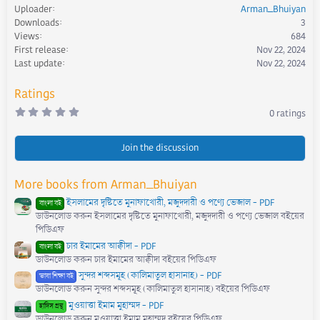
Uploader
Arman_Bhuiyan
t
Downloads
3
i
Views
684
o
First release
Nov 22, 2024
n
s
Last update
Nov 22, 2024
:
Ratings
0
0 ratings
.
0
0
s
Join the discussion
t
a
r
More books from Arman_Bhuiyan
(
s
ইসলামের দৃষ্টিতে মুনাফাখোরী, মজুদদারী ও পণ্যে ভেজাল - PDF
)
বাংলা বই
ডাউনলোড করুন ইসলামের দৃষ্টিতে মুনাফাখোরী, মজুদদারী ও পণ্যে ভেজাল বইয়ের
পিডিএফ
চার ইমামের আক্বীদা - PDF
বাংলা বই
ডাউনলোড করুন চার ইমামের আক্বীদা বইয়ের পিডিএফ
সুন্দর শব্দসমূহ (কালিমাতুল হাসানাহ) - PDF
ভাষা শিক্ষা বই
ডাউনলোড করুন সুন্দর শব্দসমূহ (কালিমাতুল হাসানাহ) বইয়ের পিডিএফ
মুওয়াত্তা ইমাম মুহাম্মদ - PDF
হাদিস গ্রন্থ
ডাউনলোড করুন মুওয়াত্তা ইমাম মুহাম্মদ বইয়ের পিডিএফ