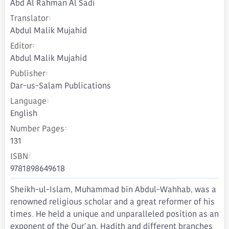
Abd Al Rahman Al Sadi
e
Translator
Abdul Malik Mujahid
Editor
Abdul Malik Mujahid
Publisher
Dar-us-Salam Publications
Language
English
Number Pages
131
ISBN
9781898649618
Sheikh-ul-Islam, Muhammad bin Abdul-Wahhab, was a
renowned religious scholar and a great reformer of his
times. He held a unique and unparalleled position as an
exponent of the Qur'an, Hadith and different branches