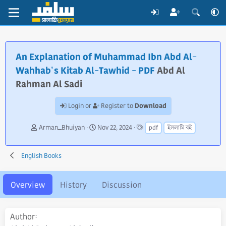
An Explanation of Muhammad Ibn Abd Al-
Wahhab's Kitab Al-Tawhid - PDF
Abd Al
Rahman Al Sadi
Download
Login or
Register to
A
C
T
Arman_Bhuiyan
Nov 22, 2024
pdf
ইসলামি বই
u
r
a
t
e
g
h
a
s
English Books
o
t
r
i
o
Overview
History
Discussion
n
d
a
Author
t