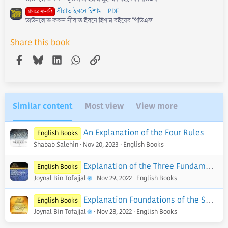
সীরাত ইবনে হিশাম - PDF
গায়রে সালাফি
ডাউনলোড করুন সীরাত ইবনে হিশাম বইয়ের পিডিএফ
Share this book
Facebook
Bluesky
LinkedIn
WhatsApp
Link
Similar content
Most view
View more
An Explanation of the Four Rules Regarding Shirk - PDF
English Books
Shabab Salehin
Nov 20, 2023
English Books
Explanation of the Three Fundamental Principles of Islaam
English Books
Joynal Bin Tofajjal
Nov 29, 2022
English Books
Explanation Foundations of the Sunnah
English Books
Joynal Bin Tofajjal
Nov 28, 2022
English Books