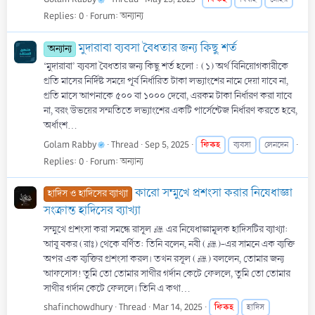
Replies: 0
Forum:
অন্যান্য
মুদারাবা ব্যবসা বৈধতার জন্য কিছু শর্ত
অন্যান্য
‘মুদারাবা’ ব্যবসা বৈধতার জন্য কিছু শর্ত হলো : (১) অর্থ বিনিয়োগকারীকে
প্রতি মাসের নির্দিষ্ট সময়ে পূর্ব নির্ধারিত টাকা লভ্যাংশের নামে দেয়া যাবে না,
প্রতি মাসে আপনাকে ৫০০ বা ১০০০ দেবো, এরকম টাকা নির্ধারণ করা যাবে
না, বরং উভয়ের সম্মতিতে লভ্যাংশের একটি পার্সেন্টেজ নির্ধারণ করতে হবে,
অর্ধাংশ...
Golam Rabby
Thread
Sep 5, 2025
ফিকহ
ব্যবসা
লেনদেন
Replies: 0
Forum:
অন্যান্য
কারো সম্মুখে প্রশংসা করার নিষেধাজ্ঞা
হাদিস ও হাদিসের ব্যাখ্যা
সংক্রান্ত হাদিসের ব্যাখ্যা
সম্মুখে প্রশংসা করা সমন্ধে রাসূল ﷺ এর নিষেধাজ্ঞামূলক হাদিসটির ব্যাখ্যা:
আবূ বকর (রাঃ) থেকে বর্ণিত: তিনি বলেন, নবী (ﷺ)-এর সামনে এক ব্যক্তি
অপর এক ব্যক্তির প্রশংসা করল। তখন রসূল (ﷺ) বললেন, তোমার জন্য
আফসোস! তুমি তো তোমার সাথীর গর্দান কেটে ফেললে, তুমি তো তোমার
সাথীর গর্দান কেটে ফেললে। তিনি এ কথা...
shafinchowdhury
Thread
Mar 14, 2025
ফিকহ
হাদিস