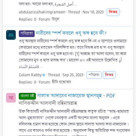
বলা হয়। আরো বলা হয়, أصل الشجرة...
abdulazizulhakimgrameen
Thread
Nov 18, 2023
ফিকহ
Replies: 0
Forum:
উসূল
নারীদের স্পর্শ করলে ওযূ ভঙ্গ হবে কী?
পবিত্রতা
ওযূ অবস্থায় নারীদের স্পর্শ করলে ওযূ ভঙ্গ হবে কি-না এ ব্যাপারে ওলামায়ে
কেরামের মধ্যে মতভেদ পরিলক্ষিত হয়। তবে বিশুদ্ধ মত হ’ল ওযূ অবস্থায়
নারীদের স্পর্শ করলে ওযূ ভঙ্গ হবে না। [1] আল্লাহ তা‘আলা বলেন, তা দ্বারা
তোমাদের মুখ ও হাত মাসাহ কর’ (মায়েদা ৬)। এই আয়াতে উল্লেখিত أَوْ
لاَمَسْتُمُ النِّسَاءَ...
Golam Rabby
Thread
Sep 25, 2023
ফিকহ
পবিত্রতা
Replies: 0
Forum:
দ্বীনি প্রশ্নোত্তর
সালাত আদায়ের নাজায়েজ স্থানসমূহ - PDF
বাংলা বই
আ
নাসিরুদ্দীন আলবানী রহিমাহুল্লাহ
উক্ত কিতাবটি নাসিরুদ্দীন আলবানী রহিমাহুল্লাহ কতৃক রচিত “আছ-ছামারত
আল-মুছতাতাব” থেকে চয়নকৃত একটি অংশের বাংলা অনুবাদ । এতে
দলিলসহ প্রমাণ করা হয়েছে কোন কোন স্থানে সালাত আদায় করা নাজায়েজ ।
সাথে এর কারণও বর্ণনা করা হয়েছে । অনুবাদক কিছু অতিরিক্ত শব্দ সংযোজন