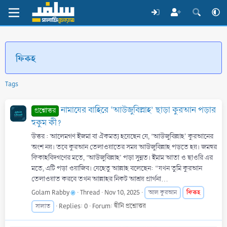
ফিকহ
Tags
নামাযের বাহিরে ‘আউজুবিল্লাহ’ ছাড়া কুরআন পড়ার
প্রশ্নোত্তর
হুকুম কী?
উত্তর : আলেমগণ ইজমা বা ঐকমত্য হয়েছেন যে, ‘আউজুবিল্লাহ’ কুরআনের
অংশ নয়। তবে কুরআন তেলাওয়াতের সময় আউজুবিল্লাহ পড়তে হয়। জমহুর
ফিকাহবিদগণের মতে, ‘আউজুবিল্লাহ’ পড়া সুন্নত। ইমাম আতা ও ছাওরি এর
মতে, এটি পড়া ওয়াজিব। যেহেতু আল্লাহ বলেছেন: “যখন তুমি কুরআন
তেলাওয়াত করবে তখন আল্লাহর নিকট আশ্রয় প্রার্থনা...
Golam Rabby
Thread
Nov 10, 2025
ফিকহ
আল কুরআন
Replies: 0
Forum:
দ্বীনি প্রশ্নোত্তর
সালাত