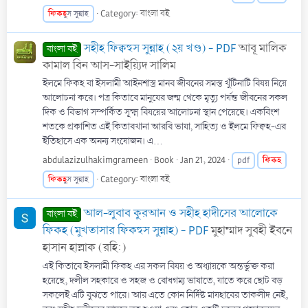
ফিকহ
Category:
বাংলা বই
ুস সুন্নাহ
সহীহ ফিক্বহুস সুন্নাহ (২য় খণ্ড) - PDF
আবূ মালিক
বাংলা বই
কামাল বিন আস-সাইয়্যিদ সালিম
ইলমে ফিকহ বা ইসলামী আইনশাস্ত্র মানব জীবনের সমস্ত খুঁটিনাটি বিষয় নিয়ে
আলোচনা করে। পত্র কিতাবে মানুষের জন্ম থেকে মৃত্যু পর্যন্ত জীবনের সকল
দিক ও বিভাগ সম্পর্কিত সূক্ষ্ম বিষয়ের আলোচনা স্থান পেয়েছে। একবিংশ
শতকে প্রকাশিত এই কিতাবখানা আরবি ভাষা, সাহিত্য ও ইলমে ফিক্বহ-এর
ইতিহাসে এক অনন্য সংযোজন। এ...
abdulazizulhakimgrameen
Book
Jan 21, 2024
ফিকহ
pdf
ফিকহ
Category:
বাংলা বই
ুস সুন্নাহ
আল-লুবাব কুরআন ও সহীহ হাদীসের আলোকে
বাংলা বই
ফিকহ (মুখতাসার ফিকহুস সুন্নাহ) - PDF
মুহাম্মাদ সুবহী ইবনে
হাসান হাল্লাক (রহি:)
এই কিতাবে ইসলামী ফিকহ এর সকল বিষয় ও অধ্যায়কে অন্তর্ভুক্ত করা
হয়েছে, দলীল সহকারে ও সহজ ও বোধগম্য ভাষাতে, যাতে করে ছোট বড়
সকলেই এটি বুঝতে পারে। আর এতে কোন নির্দিষ্ট মাযহাবের তাকলীদ নেই,