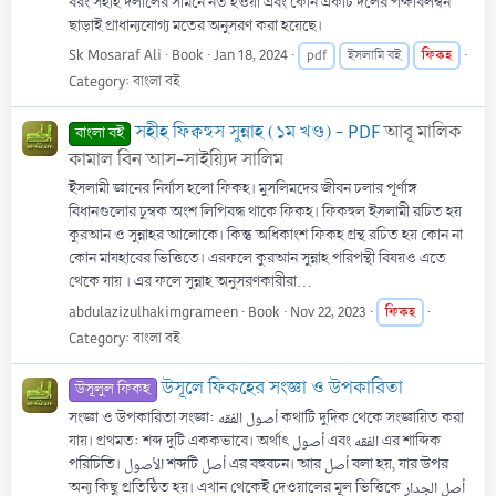
বরং সহীহ দলীলের সামনে নত হওয়া এবং কোন একটি দলের পক্ষাবলম্বন
ছাড়াই প্রাধান্যযোগ্য মতের অনুসরণ করা হয়েছে।
Sk Mosaraf Ali
Book
Jan 18, 2024
ফিকহ
pdf
ইসলামি বই
Category:
বাংলা বই
সহীহ ফিক্বহুস সুন্নাহ (১ম খণ্ড) - PDF
আবূ মালিক
বাংলা বই
কামাল বিন আস-সাইয়্যিদ সালিম
ইসলামী জ্ঞানের নির্যাস হলো ফিকহ। মুসলিমদের জীবন চলার পূর্ণাঙ্গ
বিধানগুলোর চুম্বক অংশ লিপিবদ্ধ থাকে ফিকহ। ফিকহুল ইসলামী রচিত হয়
কুরআন ও সুন্নাহর আলোকে। কিন্তু অধিকাংশ ফিকহ গ্রন্থ রচিত হয় কোন না
কোন মাযহাবের ভিত্তিতে। এরফলে কুরআন সুন্নাহ পরিপন্থী বিষয়ও এতে
থেকে যায় । এর ফলে সুন্নাহ অনুসরণকারীরা...
abdulazizulhakimgrameen
Book
Nov 22, 2023
ফিকহ
Category:
বাংলা বই
উসূলে ফিকহের সংজ্ঞা ও উপকারিতা
উসূলুল ফিকহ
সংজ্ঞা ও উপকারিতা সংজ্ঞা: أصول الفقه কথাটি দুদিক থেকে সংজ্ঞায়িত করা
যায়। প্রথমত: শব্দ দুটি এককভাবে। অর্থাৎ أصول এবং الفقه এর শাব্দিক
পরিচিতি। الأصول শব্দটি أصل এর বহুবচন। আর أصل বলা হয়, যার উপর
অন্য কিছু প্রতিষ্ঠিত হয়। এখান থেকেই দেওয়ালের মূল ভিত্তিকে أصل الجدار