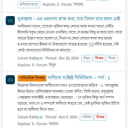
Replies: 2
Forum:
অন্যান্য
হাদিসের ব্যাখ্যা
মুকাল্লাফ - এর এমনসব কাজ করা, যার বিধান তার জানা নেই
আলিমগণ বলেন, প্রত্যেক ব্যক্তির জন্য কোনো কাজ করার আগে সেটির
ইসলামি হুকুম জেনে নেওয়া ওয়াজিব, যাতে সে হারাম কিছু না করে বসে। তারা
আরো উল্লেখ করে থাকেন যে, বিধান না জেনে কোনো কাজ করা হারাম
হওয়ার ব্যাপারে ইজমা বা ঐকমত্যতা সাব্যস্ত হয়েছে। [১] বর্ণিত হয়েছে, যদি
কেউ কেনাবেচার বিধিবিধান না জানতো...
Golam Rabby
Thread
Dec 20, 2024
ফিকহ
উসূল
বিধান
Replies: 0
Forum:
উসূল
অসীয়ত সংশ্লিষ্ট বিধিবিধান – পর্ব : ১
পারিবারিক ফিকাহ
নিম্নোক্ত বিষয়গুলো অসীয়তের সাথে ওৎপ্রোতভাবে জড়িত : ১. আবদুল্লাহ
ইবনে উমার (রাদিআল্লাহু আনহুমা) থেকে বর্ণিত। তিনি বলেন, রসূলুল্লাহ
(সল্লাল্লাহু আলাইহি ওয়াসাল্লাম) বলেছেন : “যে ব্যক্তির কিছু অর্থ সম্পদ
রয়েছে, আর সে এ সম্পর্কে অসীয়ত করতে চায়, সেই মুসলিম ব্যক্তির উচিত
হবে না অসীয়ত লিখে তার...
Golam Rabby
Thread
Nov 9, 2024
ফিকহ
পরিবার
Replies: 0
Forum:
অন্যান্য