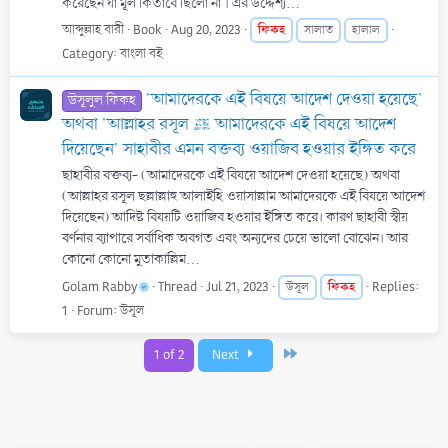
করেছেন যা মূল কিতাবে ছিলো না । এর উদ্দেশ্য...
আব্দুল্লাহ বারী
Book
Aug 20, 2023
ফিকহ
সালাত
হালাল
Category:
বাংলা বই
'আমাদেরকে এই বিষয়ে আদেশ দেওয়া হয়েছে'
উসূলুল ফিকহ
অথবা 'আল্লাহর রসূল ﷺ আমাদেরকে এই বিষয়ে আদেশ
দিয়েছেন' সাহাবীর এমন বক্তব্য ওয়াজিব হওয়ার ইঙ্গিত করে
ছাহাবীর বক্তব্য- (আমাদেরকে এই বিষয়ে আদেশ দেওয়া হয়েছে) অথবা
(আল্লাহর রসূল ছল্লাল্লাহু আলাইহি ওয়াসাল্লাম আমাদেরকে এই বিষয়ে আদেশ
দিয়েছেন) আদিষ্ট বিষয়টি ওয়াজিব হওয়ার ইঙ্গিত করে। কারণ ছাহাবী স্বীয়
বর্ণনার ব্যাপারে সর্বাধিক অবগত এবং অন্যদের চেয়ে ভালো বোঝেন। আর
কোনো কোনো মুতাকাল্লিম...
Golam Rabby
Thread
Jul 21, 2023
ফিকহ
Replies:
উসূল
1
Forum:
উসূল
Last
1 of 2
Next