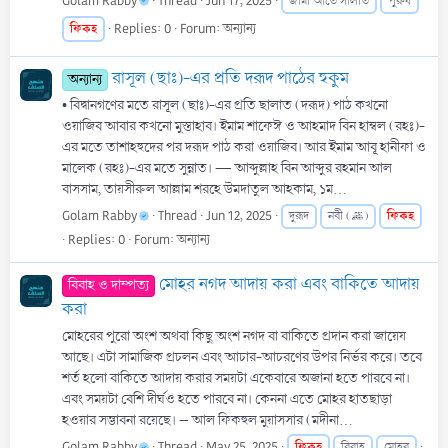
Golam Rabby
Thread
Jun 17, 2025
জামা'আতে সালাত
পুরুষ
ফিকহ
Replies: 0
Forum:
অন্যান্য
রাসূল (ছাঃ)-এর প্রতি দরূদ পাঠের হুকুম
অন্যান্য
• বিদ্বানগণের মতে রাসূল (ছাঃ)-এর প্রতি ছালাত (দরূদ) পাঠ কখনো
ওয়াজিব আবার কখনো মুস্তাহাব। ইমাম শাফেঈ ও আহমাদ বিন হাম্বল (রহঃ)-
এর মতে তাশাহহুদের পর দরূদ পাঠ করা ওয়াজিব। আর ইমাম আবূ হানীফা ও
মালেক (রহঃ)-এর মতে সুন্নাত। — আব্দুল্লাহ বিন আব্দুর রহমান আল
বাসসাম, তায়সীরুল আল্লাম শরহে উমদাতুল আহকাম, ১ম...
Golam Rabby
Thread
Jun 12, 2025
ফিকহ
দুরূদ
নবী (ﷺ)
Replies: 0
Forum:
অন্যান্য
মোহর নগদ আদায় করা এবং বাকিতে আদায়
বিবাহ ও দাম্পত্য
করা
মোহরের পুরো অংশ অথবা কিছু অংশ নগদ বা বাকিতে প্রদান করা জায়েয
আছে। এটা সামাজিক প্রচলন এবং আচার-আচরণের উপর নির্ভর করে। তবে
শর্ত হলো বাকিতে আদায় করার সময়টা একেবারে অজানা হতে পারবে না।
এবং সময়টা বেশি দীর্ঘও হতে পারবে না। কেননা এতে মোহর হাতছাড়া
হওয়ার সম্ভাবনা রয়েছে। – আল ফিকহুল মুয়াসসার (মদীনা...
Golam Rabby
Thread
May 25, 2025
ফিকহ
বিবাহ
মোহর