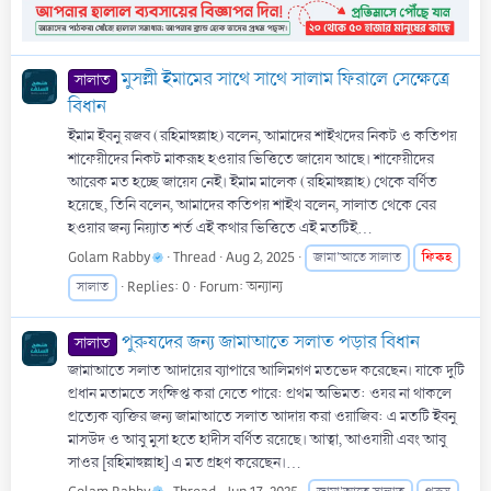
মুসল্লী ইমামের সাথে সাথে সালাম ফিরালে সেক্ষেত্রে
সালাত
বিধান
ইমাম ইবনু রজব (রহিমাহুল্লাহ) বলেন, আমাদের শাইখদের নিকট ও কতিপয়
শাফেয়ীদের নিকট মাকরূহ হওয়ার ভিত্তিতে জায়েয আছে। শাফেয়ীদের
আরেক মত হচ্ছে জায়েয নেই। ইমাম মালেক (রহিমাহুল্লাহ) থেকে বর্ণিত
হয়েছে, তিনি বলেন, আমাদের কতিপয় শাইখ বলেন, সালাত থেকে বের
হওয়ার জন্য নিয়্যাত শর্ত এই কথার ভিত্তিতে এই মতটিই...
Golam Rabby
Thread
Aug 2, 2025
ফিকহ
জামা'আতে সালাত
Replies: 0
Forum:
অন্যান্য
সালাত
পুরুষদের জন্য জামাআতে সলাত পড়ার বিধান
সালাত
জামাআতে সলাত আদায়ের ব্যাপারে আলিমগণ মতভেদ করেছেন। যাকে দুটি
প্রধান মতামতে সংক্ষিপ্ত করা যেতে পারে: প্রথম অভিমত: ওযর না থাকলে
প্রত্যেক ব্যক্তির জন্য জামাআতে সলাত আদায় করা ওয়াজিব: এ মতটি ইবনু
মাসউদ ও আবু মুসা হতে হাদীস বর্ণিত রয়েছে। আত্বা, আওযায়ী এবং আবু
সাওর [রহিমাহুল্লাহ] এ মত গ্রহণ করেছেন।...