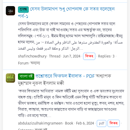
যেসব উলামাগণ শুধু গোপনাঙ্গ কে সতর বলেছেন
প্রবন্ধ
পর্ব-১
যেসব উলামাদের মতে কেবল সামনের ও পেছনের গোপনাঙ্গ সতর বলে
পরিগণিত এবং উরু বা থাই আওরাহ/সতর এর অন্তর্ভুক্ত নয়, তাদের
দলিলসমূহ: (পর্ব-১) ১. ইমাম ইবনু হাযম আল আন্দালুসি (রাহিমাহুল্লাহ) ইবনু
হাযম বলেন, مسألة: والعورة المفترض سترها على الناظر وفي الصلاة -: من
الرجل: الذكر وحلقة الدبر فقط؛ وليس الفخذ...
shafinchowdhury
Thread
Jun 7, 2024
ফিকহ
Replies: 3
Forum:
অন্যান্য
প্রশ্নোত্তরে ফিকহুল ইবাদাত - PDF
অধ্যাপক
বাংলা বই
মুহাম্মাদ নূরুল ইসলাম মক্কী
‘কবর কিয়ামাত আখিরাত’ নামক বইটি মহা সুসংবাদ ও এক ভয়ংকর দুঃসংবাদ
বাহক গ্রন্থ। প্রতিটি মানুষ ও জিন অচিরেই এমন কিছু ঘাঁটি অতিক্রম করবে যা
ভীষণ ভয়ঙ্কর, মর্মান্তিক ও মর্মন্তুদ। আর এগুলো হলো মৃত্যু, কবর, নশর, হাশর,
সিরাত, কান্তারা, অতঃপর জান্নাতের বাগান বাড়ি বা জাহান্নামের আগুনের
বাড়ি। এর মধ্যে আছে...
abdulazizulhakimgrameen
Book
Feb 6, 2024
ফিকহ
pdf