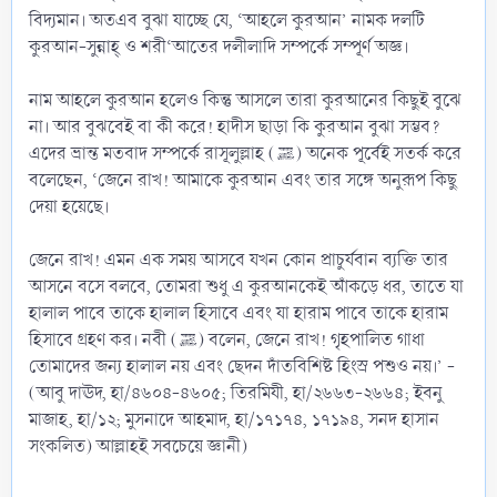
বিদ্যমান। অতএব বুঝা যাচ্ছে যে, ‘আহলে কুরআন’ নামক দলটি
কুরআন-সুন্নাহ্ ও শরী‘আতের দলীলাদি সম্পর্কে সম্পূর্ণ অজ্ঞ।
নাম আহলে কুরআন হলেও কিন্তু আসলে তারা কুরআনের কিছুই বুঝে
না। আর বুঝবেই বা কী করে! হাদীস ছাড়া কি কুরআন বুঝা সম্ভব?
এদের ভ্রান্ত মতবাদ সম্পর্কে রাসূলুল্লাহ (ﷺ) অনেক পূর্বেই সতর্ক করে
বলেছেন, ‘জেনে রাখ! আমাকে কুরআন এবং তার সঙ্গে অনুরূপ কিছু
দেয়া হয়েছে।
জেনে রাখ! এমন এক সময় আসবে যখন কোন প্রাচুর্যবান ব্যক্তি তার
আসনে বসে বলবে, তোমরা শুধু এ কুরআনকেই আঁকড়ে ধর, তাতে যা
হালাল পাবে তাকে হালাল হিসাবে এবং যা হারাম পাবে তাকে হারাম
হিসাবে গ্রহণ কর। নবী (ﷺ) বলেন, জেনে রাখ! গৃহপালিত গাধা
তোমাদের জন্য হালাল নয় এবং ছেদন দাঁতবিশিষ্ট হিংস্র পশুও নয়।’ -
(আবু দাঊদ, হা/৪৬০৪-৪৬০৫; তিরমিযী, হা/২৬৬৩-২৬৬৪; ইবনু
মাজাহ, হা/১২; মুসনাদে আহমাদ, হা/১৭১৭৪, ১৭১৯৪, সনদ হাসান
সংকলিত) আল্লাহই সবচেয়ে জ্ঞানী)