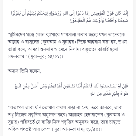
إِنَّمَا كَانَ قَوْلَ الْمُؤْمِنِيْنَ إِذَا دُعُوْا إِلَى اللهِ وَرَسُوْلِهِ لِيَحْكُمَ بَيْنَهُمْ أَنْ يَقُوْلُوْا
‘মুমিনদের মধ্যে কোন ব্যাপারে ফায়সালা করার জন্যে যখন তাদেরকে
আল্লাহ ও রাসূলের (কুরআন ও সুন্নাহর) দিকে আহবান করা হয়, তখন
তারা বলে, আমরা শুনলাম ও মেনে নিলাম। বস্ত্ততঃ তারাই হলো
সফলকাম।’ (সূরা-নূর; ২৪/৫১)।
অন্যত্র তিনি বলেন,
فَإِنْ لَمْ يَسْتَجِيْبُوْا لَكَ فَاعْلَمْ أَنَّمَا يَتَّبِعُوْنَ أَهْوَاءَهُمْ وَمَنْ أَضَلُّ مِمَّنِ اتَّبَعَ
‘অতঃপর তারা যদি তোমার কথায় সাড়া না দেয়, তবে জানবে, তারা
শুধু নিজের প্রবৃত্তির অনুসরণ করে। আল্লাহর হেদায়াতের (কুরআন ও
সুন্নাহ) পরিবর্তে যে ব্যক্তি নিজ প্রবৃত্তির অনুসরণ করে, তার চাইতে
অধিক পথভ্রষ্ট আর কে?’ (সূরা আল-কাসাস; ২৮/৫০)।