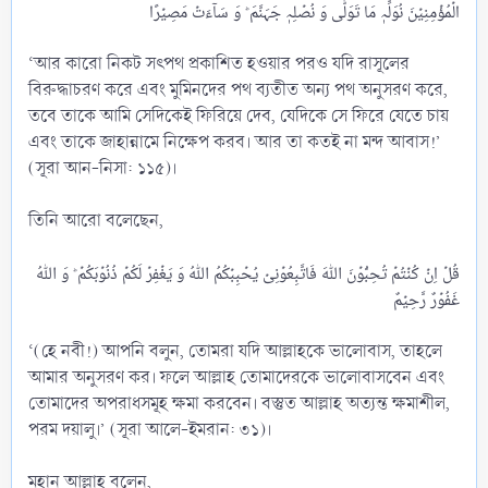
‘আর কারো নিকট সৎপথ প্রকাশিত হওয়ার পরও যদি রাসূলের
বিরুদ্ধাচরণ করে এবং মুমিনদের পথ ব্যতীত অন্য পথ অনুসরণ করে,
তবে তাকে আমি সেদিকেই ফিরিয়ে দেব, যেদিকে সে ফিরে যেতে চায়
এবং তাকে জাহান্নামে নিক্ষেপ করব। আর তা কতই না মন্দ আবাস!’
(সূরা আন-নিসা: ১১৫)।
তিনি আরো বলেছেন,
قُلۡ اِنۡ کُنۡتُمۡ تُحِبُّوۡنَ اللّٰہَ فَاتَّبِعُوۡنِیۡ یُحۡبِبۡکُمُ اللّٰہُ وَ یَغۡفِرۡ لَکُمۡ ذُنُوۡبَکُمۡ ؕ وَ اللّٰہُ
‘(হে নবী!) আপনি বলুন, তোমরা যদি আল্লাহকে ভালোবাস, তাহলে
আমার অনুসরণ কর। ফলে আল্লাহ তোমাদেরকে ভালোবাসবেন এবং
তোমাদের অপরাধসমূহ ক্ষমা করবেন। বস্তুত আল্লাহ অত্যন্ত ক্ষমাশীল,
পরম দয়ালু।’ (সূরা আলে-ইমরান: ৩১)।
মহান আল্লাহ বলেন,