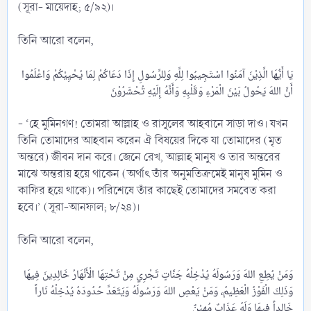
(সূরা- মায়েদাহ; ৫/৯২)।
তিনি আরো বলেন,
يَا أَيُّهَا الَّذِيْنَ آمَنُوا اسْتَجِيبُوا لِلَّهِ وَلِلرَّسُولِ إِذَا دَعَاكُمْ لِمَا يُحْيِيْكُمْ وَاعْلَمُوا
- ‘হে মুমিনগণ! তোমরা আল্লাহ ও রাসূলের আহবানে সাড়া দাও। যখন
তিনি তোমাদের আহবান করেন ঐ বিষয়ের দিকে যা তোমাদের (মৃত
অন্তরে) জীবন দান করে। জেনে রেখ, আল্লাহ মানুষ ও তার অন্তরের
মাঝে অন্তরায় হয়ে থাকেন (অর্থাৎ তাঁর অনুমতিক্রমেই মানুষ মুমিন ও
কাফির হয়ে থাকে)। পরিশেষে তাঁর কাছেই তোমাদের সমবেত করা
হবে।’ (সূরা-আনফাল; ৮/২৪)।
তিনি আরো বলেন,
وَمَنْ يُطِعِ اللهَ وَرَسُولَهُ يُدْخِلْهُ جَنَّاتٍ تَجْرِي مِنْ تَحْتِهَا الْأَنْهَارُ خَالِدِينَ فِيهَا
وَذَلِكَ الْفَوْزُ الْعَظِيمُ، وَمَنْ يَعْصِ اللهَ وَرَسُولَهُ وَيَتَعَدَّ حُدُودَهُ يُدْخِلْهُ نَاراً