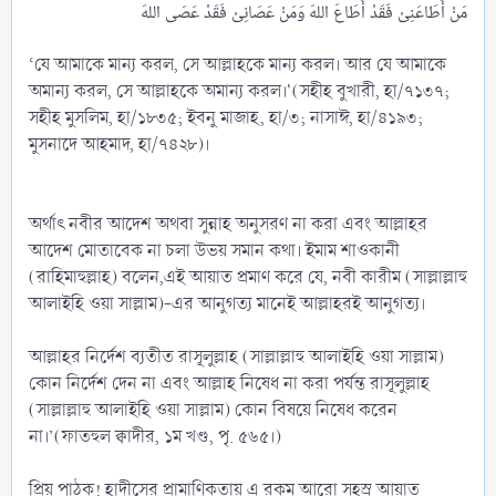
‘যে আমাকে মান্য করল, সে আল্লাহকে মান্য করল। আর যে আমাকে
অমান্য করল, সে আল্লাহকে অমান্য করল।'(সহীহ বুখারী, হা/৭১৩৭;
সহীহ মুসলিম, হা/১৮৩৫; ইবনু মাজাহ, হা/৩; নাসাঈ, হা/৪১৯৩;
মুসনাদে আহমাদ, হা/৭৪২৮)।
অর্থাৎ নবীর আদেশ অথবা সুন্নাহ অনুসরণ না করা এবং আল্লাহর
আদেশ মোতাবেক না চলা উভয় সমান কথা। ইমাম শাওকানী
(রাহিমাহুল্লাহ) বলেন,এই আয়াত প্রমাণ করে যে, নবী কারীম (সাল্লাল্লাহু
আলাইহি ওয়া সাল্লাম)-এর আনুগত্য মানেই আল্লাহরই আনুগত্য।
আল্লাহর নির্দেশ ব্যতীত রাসূলুল্লাহ (সাল্লাল্লাহু আলাইহি ওয়া সাল্লাম)
কোন নির্দেশ দেন না এবং আল্লাহ নিষেধ না করা পর্যন্ত রাসূলুল্লাহ
(সাল্লাল্লাহু আলাইহি ওয়া সাল্লাম) কোন বিষয়ে নিষেধ করেন
না।’(ফাতহুল ক্বাদীর, ১ম খণ্ড, পৃ. ৫৬৫।)
প্রিয় পাঠক! হাদীসের প্রামাণিকতায় এ রকম আরো সহস্র আয়াত