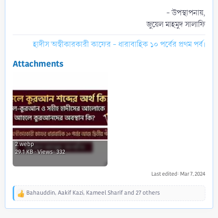
- উপস্থাপনায়,
জুয়েল মাহমুদ সালাফি​
হাদীস অস্বীকারকারী কাফের - ধারাবাহিক ১০ পর্বের প্রথম পর্ব।
Attachments
2.webp
29.1 KB · Views: 332
Last edited:
Mar 7, 2024
Bahauddin
,
Aakif Kazi
,
Kameel Sharif
and 27 others
R
e
a