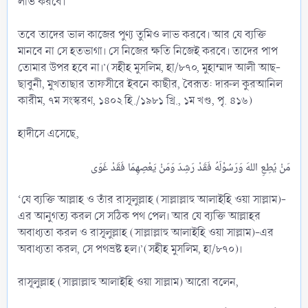
লাভ করবে।
তবে তাদের ভাল কাজের পুণ্য তুমিও লাভ করবে। আর যে ব্যক্তি
মানবে না সে হতভাগা। সে নিজের ক্ষতি নিজেই করবে। তাদের পাপ
তোমার উপর হবে না।’(সহীহ মুসলিম, হা/৮৭০, মুহাম্মাদ আলী আছ-
ছাবুনী, মুখতাছার তাফসীরে ইবনে কাছীর, বৈরূত: দারুল কুরআনিল
কারীম, ৭ম সংস্করণ, ১৪০২ হি./১৯৮১ খ্রি., ১ম খণ্ড, পৃ. ৪১৬)
হাদীসে এসেছে,
‘যে ব্যক্তি আল্লাহ ও তাঁর রাসূলুল্লাহ (সাল্লাল্লাহু আলাইহি ওয়া সাল্লাম)-
এর আনুগত্য করল সে সঠিক পথ পেল। আর যে ব্যক্তি আল্লাহর
অবাধ্যতা করল ও রাসূলুল্লাহ (সাল্লাল্লাহু আলাইহি ওয়া সাল্লাম)-এর
অবাধ্যতা করল, সে পথভ্রষ্ট হল।’(সহীহ মুসলিম, হা/৮৭০)।
রাসূলুল্লাহ (সাল্লাল্লাহু আলাইহি ওয়া সাল্লাম) আরো বলেন,