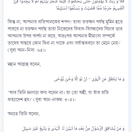
فَلَا وَ رَبِّکَ لَا یُؤۡمِنُوۡنَ حَتّٰی یُحَکِّمُوۡکَ فِیۡمَا شَجَرَ بَیۡنَہُمۡ ثُمَّ لَا یَجِدُوۡا فِیۡۤ
اَنۡفُسِہِمۡ حَرَجًا مِّمَّا قَضَیۡتَ وَ یُسَلِّمُوۡا تَسۡلِیۡمًا
কিন্তু না, আপনার প্রতিপালকের শপথ! তারা ততক্ষণ পর্যন্ত মুমিন হতে
পারবে না যতক্ষণ পর্যন্ত তারা নিজেদের বিবাদ-বিসম্বাদের বিচার ভার
আপনার উপর অর্পণ না করে, অতঃপর আপনার মীমাংসা সম্পর্কে
তাদের অন্তরে কোন দ্বিধা না থাকে এবং সর্বান্তকরণে তা মেনে নেয়।’
(সূরা আন-নিসা: ৬৫)।
মহান আল্লাহ বলেন,
‘আর তিনি মনগড়া কথা বলেন না। তা তো অহী, যা তাঁর প্রতি
প্রত্যাদেশ হয়।’ (সূরা আন-নাজম: ৩-৪)।
অন্যত্র তিনি বলেন,
وَ مَنۡ یُّشَاقِقِ الرَّسُوۡلَ مِنۡۢ بَعۡدِ مَا تَبَیَّنَ لَہُ الۡہُدٰی وَ یَتَّبِعۡ غَیۡرَ سَبِیۡلِ