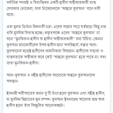
সর্বাধিক পথভ্রষ্ট ও বিভ্রান্তিকর একটি হাদীস অস্বীকারকারী ভ্রান্ত
ফেরকার লোকেরা, যারা নিজেদেরকে ‘আহলে কুরআন’ বলে দাবী
করে।
এরা মূলত খ্রিস্টান মিশনারী চক্র। এদের পাল্লায় পড়ে বর্তমানে কিছু নাম
ধারি মুসলিম বিভ্রান্ত হচ্ছে। প্রকৃতপক্ষে এদের ‘আহলে কুরআন’ না
বলে "মুনকিরুল হাদীস বা হাদীস অস্বীকারকারী" বলা উচিত। কেননা
কুরআন মান্যকারীদের উপর হাদীস মানা অপরিহার্য। বস্তুত আল-
কুরআনের মধ্যেই হাদীসের প্রামাণিকতা বিদ্যমান। হাদীসের সত্যতা ও
বাস্তবতাকে অস্বীকার করে কেউ ‘আহলে কুরআন’ হতে পারে না। বরং
তারা মুনকিরুল হাদীস।
আল-কুরআন ও সহীহ হাদীসের আলোকে আহলে কুরআনদের
অবস্থান:
ইসলামী শরীআতের প্রধান দু’টি উৎস হলো কুরআন এবং সহীহ হাদীস,
যা মুসলিম মিল্লাতের মূল সম্পদ। কুরআন ইসলামের আলোক স্তম্ভ আর
হাদীস হলো তাঁর বিচ্ছুরিত আলোকচ্ছটা।