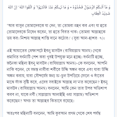
وَ مَاۤ اٰتٰىکُمُ الرَّسُوۡلُ فَخُذُوۡہُ ٭ وَ مَا نَہٰىکُمۡ عَنۡہُ فَانۡتَہُوۡا ۚ وَ اتَّقُوا اللّٰہَ ؕ اِنَّ اللّٰہَ
‘আর রাসূল তোমাদেরকে যা দেন, তা তোমরা গ্রহণ কর এবং যা হতে
তোমাদেরকে নিষেধ করেন, তা হতে বিরত থাক। তোমরা আল্লাহকে
ভয় কর। নিশ্চয় আল্লাহ শাস্তি দানে কঠোর।’ (সূরা আল-হাশর: ৭)।
এই আয়াতের প্রেক্ষাপটে ইবনু মাসঊদ (রাযিয়াল্লাহু আনহু) থেকে
প্রমাণিত বর্ণনাটি পেশ করা খুবই উপযুক্ত মনে হচ্ছে। বর্ণনাটি হচ্ছে,
জনৈকা মহিলা ইবনু মাসঊদ (রাযিয়াল্লাহু আনহু)-কে বললেন, আপনি
নাকি বলেন, যে সমস্ত নারীরা শরীরে উল্কি অঙ্কন করে এবং যারা উল্কি
অঙ্কন করায়, যারা সৌন্দর্যের জন্য ভ্রু-চুল উপড়িয়ে ফেলে ও দাঁতের
মাঝে ফাঁক সৃষ্টি করে, এদের সবাইকে আল্লাহ লা‘নত করেছেন? ইবনু
মাসঊদ (রাযিয়াল্লাহু আনহু) বললেন, আমি কেন তার উপর অভিশাপ
করব না, যাকে নবী (সাল্লাল্লাহু আলাইহি ওয়া সাল্লাম) অভিশাপ
করেছেন? অথচ তা আল্লাহর কিতাবে রয়েছে।
অতঃপর মহিলাটি বললেন, আমি কুরআন প্রথম থেকে শেষ পর্যন্ত