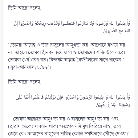
তিনি আরো বলেন,
وَأَطِيعُوا اللهَ وَرَسُولَهُ وَلا تَنَازَعُوا فَتَفْشَلُوا وَتَذْهَبَ رِيحُكُمْ وَاصْبِرُوا إِنَّ
‘তোমরা আল্লাহ ও তাঁর রাসূলের আনুগত্য কর। আপোষে ঝগড়া কর
না। তাহলে তোমরা হীনবল হয়ে যাবে ও তোমাদের শক্তি উবে যাবে।
তোমরা ধৈর্য ধারণ কর। নিশ্চয়ই আল্লাহ ধৈর্যশীলদের সাথে থাকেন।’
(সূরা-আনফাল; ৮/৪৬)।
তিনি আরো বলেন,
وَأَطِيعُوا اللهَ وَأَطِيعُوا الرَّسُولَ وَاحْذَرُوا فَإِنْ تَوَلَّيْتُمْ فَاعْلَمُوا أَنَّمَا عَلَى
- ‘তোমরা আল্লাহর আনুগত্য কর ও রাসূলের আনুগত্য কর এবং
(হারাম থেকে) সাবধান থাক। অতঃপর যদি মুখ ফিরিয়ে নাও, তবে
জেনে রেখ আমাদের রাসূলের দায়িত্ব কেবল স্পষ্টভাবে পৌঁছে দেওয়া।’