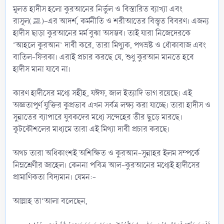
মূলত হাদীস হলো কুরআনের নির্ভুল ও বিস্তারিত ব্যাখ্যা এবং
রাসূল(ﷺ)-এর আদর্শ, কর্মনীতি ও শরীআতের বিস্তৃত বিবরণ। এজন্য
হাদীস ছাড়া কুরআনের মর্ম বুঝা অসম্ভব। তাই যারা নিজেদেরকে
‘আহলে কুরআন’ দাবী করে, তারা মিথ্যুক, পথভ্রষ্ট ও ধোঁকাবাজ এবং
বাতিল-ফিরকা। এরাই প্রচার করছে যে, শুধু কুরআন মানতে হবে
হাদীস মানা যাবে না।
কারণ হাদীসের মধ্যে সহীহ, যঈফ, জাল ইত্যাদি ভাগ রয়েছে। এই
অজ্ঞতাপূর্ণ যুক্তির কুপ্রভাব এখন সর্বত্র লক্ষ্য করা যাচ্ছে। তারা হাদীস ও
সুন্নাতের ব্যাপারে যুবকদের মধ্যে সন্দেহের তীর ছুড়ে মারছে।
কূটকৌশলের মাধ্যমে তারা এই মিথ্যা দাবী প্রচার করছে।
অথচ তারা অধিকাংশই অশিক্ষিত ও কুরআন-সুন্নাহর ইলম সম্পর্কে
নিম্নশ্রেণীর জাহেল। কেননা পবিত্র আল-কুরআনের মধ্যেই হাদীসের
প্রামাণিকতা বিদ্যমান। যেমন:-
আল্লাহ তা‘আলা বলেছেন,