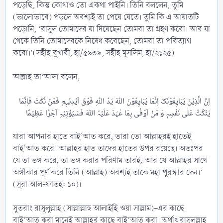
পড়েছি, কিন্তু কোথাও তো একথা পাইনি। তিনি বললেন, তুমি
(ভালোভাবে) পড়লে অবশ্যই তা পেয়ে যেতে। তুমি কি এ আয়াতটি
পড়োনি, ‘রাসূল তোমাদের যা দিয়েছেন তোমরা তা গ্রহণ করো। আর যা
থেকে তিনি তোমাদেরকে নিষেধ করেছেন, তোমরা তা পরিত্যাগ
করো।’(সহীহ বুখারী, হা/৫৯৩৯; সহীহ মুসলিম, হা/২১২৫)
আল্লাহ তা‘আলা বলেন,
اِنَّ الَّذِیۡنَ یُبَایِعُوۡنَکَ اِنَّمَا یُبَایِعُوۡنَ اللّٰہَ یَدُ اللّٰہِ فَوۡقَ اَیۡدِیۡہِم فَمَنۡ نَّکَثَ فَاِنَّمَا
যারা আপনার হাতে বাই‘আত করে, তারা তো আল্লাহরই হাতেই
বাই‘আত করে। আল্লাহর হাত তাদের হাতের উপর রয়েছে। অতঃপর
যে তা ভঙ্গ করে, তা ভঙ্গ করার পরিণাম তারই, আর যে আল্লাহর সাথে
অঙ্গীকার পূর্ণ করে তিনি (আল্লাহ) অবশ্যই তাকে মহা পুরস্কার দেন।’
(সূরা আল-ফাতহ: ১০)।
সুতরাং রাসূলুল্লাহ (সাল্লাল্লাহু আলাইহি ওয়া সাল্লাম)-এর কাছে
বাই‘আত করা মানেই আল্লাহর কাছে বাই‘আত করা। অর্থাৎ রাসূলুল্লাহ