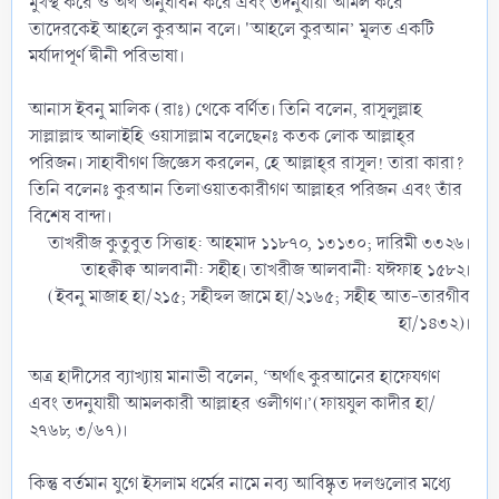
মুখস্থ করে ও অর্থ অনুধাবন করে এবং তদনুযায়ী আমল করে
তাদেরকেই আহলে কুরআন বলে। 'আহলে কুরআন’ মূলত একটি
মর্যাদাপূর্ণ দ্বীনী পরিভাষা।
আনাস ইবনু মালিক (রাঃ) থেকে বর্ণিত। তিনি বলেন, রাসূলুল্লাহ
সাল্লাল্লাহু আলাইহি ওয়াসাল্লাম বলেছেনঃ কতক লোক আল্লাহ্‌র
পরিজন। সাহাবীগণ জিজ্ঞেস করলেন, হে আল্লাহ্‌র রাসূল! তারা কারা?
তিনি বলেনঃ কুরআন তিলাওয়াতকারীগণ আল্লাহর পরিজন এবং তাঁর
বিশেষ বান্দা।
তাখরীজ কুতুবুত সিত্তাহ: আহমাদ ১১৮৭০, ১৩১৩০; দারিমী ৩৩২৬।
তাহক্বীক্ব আলবানী: সহীহ। তাখরীজ আলবানী: যঈফাহ ১৫৮২।
(ইবনু মাজাহ হা/২১৫; সহীহুল জামে হা/২১৬৫; সহীহ আত-তারগীব
হা/১৪৩২)।​
অত্র হাদীসের ব্যাখ্যায় মানাভী বলেন, ‘অর্থাৎ কুরআনের হাফেযগণ
এবং তদনুযায়ী আমলকারী আল্লাহর ওলীগণ।’(ফায়যুল কাদীর হা/
২৭৬৮, ৩/৬৭)।
কিন্তু বর্তমান যুগে ইসলাম ধর্মের নামে নব্য আবিষ্কৃত দলগুলোর মধ্যে