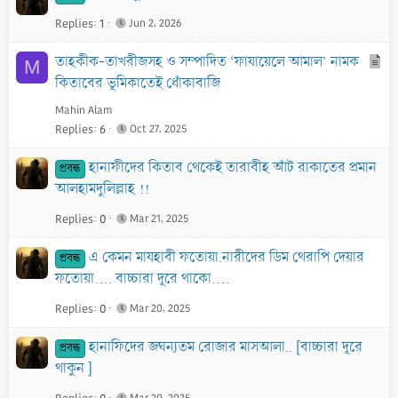
Replies
1
Jun 2, 2026
A
তাহকীক-তাখরীজসহ ও সম্পাদিত ‘ফাযায়েলে আমাল’ নামক
M
r
কিতাবের ভূমিকাতেই ধোঁকাবাজি
t
Mahin Alam
i
Replies
6
Oct 27, 2025
c
হানাফীদের কিতাব থেকেই তারাবীহ আঁট রাকাতের প্রমান
l
প্রবন্ধ
আলহামদুলিল্লাহ !!
e
Replies
0
Mar 21, 2025
এ কেমন মাযহাবী ফতোয়া.নারীদের ডিম থেরাপি দেয়ার
প্রবন্ধ
ফতোয়া.... বাচ্চারা দূরে থাকো....
Replies
0
Mar 20, 2025
হানাফিদের জঘন্যতম রোজার মাসআলা.. [বাচ্চারা দূরে
প্রবন্ধ
থাকুন ]