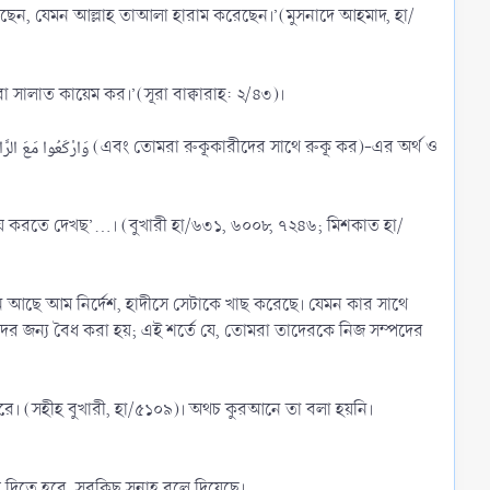
ম করেছেন, যেমন আল্লাহ তাআলা হারাম করেছেন।’(মুসনাদে আহমাদ, হা/
 সালাতের হুকুম রয়েছে। কিন্তু তার পদ্ধতি বর্ণিত হয়নি। কুরআন বলেছে,أَقِيمُوا الصَّلاَةَ ‘তোমরা সালাত কায়েম কর।’(সূরা বাক্বারাহ: ২/৪৩)।
আনে আছে আম নির্দেশ, হাদীসে সেটাকে খাছ করেছে। যেমন কার সাথে
ের জন্য বৈধ করা হয়; এই শর্তে যে, তোমরা তাদেরকে নিজ সম্পদের
রে। (সহীহ বুখারী, হা/৫১০৯)। অথচ কুরআনে তা বলা হয়নি।
তে হবে, সবকিছু সুন্নাহ বলে দিয়েছে।