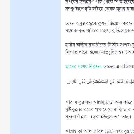
উপরের উদাহরণ গুলি থেকে স্পষ্ট হয়েছ
সম্পূর্ণরূপে দৃষ্টি সরিয়ে কেবল সুন্নাহ
যেমন অসুস্থ বন্ধুকে কুশল জিজ্ঞেস করল
সম্বোধনকৃত ব্যক্তির সাহায্য ব্যতিরেক
হাদীস অস্বীকারকারীদের দ্বিতীয় সংশয়: 
মিথ্যা চালানো হচ্ছে (নাউযুবিল্লাহ)। (আ
তাদের সংশয় নিরসন:
তাদের এ অভিযোগ 
ۡہِ مِنۡ رَّبِّ الۡعٰلَمِیۡنَ ﴿۟۳۷﴾ اَمۡ یَقُوۡلُوۡنَ افۡتَرٰىہُ ؕ قُلۡ فَاۡتُوۡا بِسُوۡرَۃٍ مِّثۡلِہٖ وَ ادۡعُوۡا مَنِ اسۡتَطَعۡتُمۡ مِّنۡ دُوۡنِ اللّٰہِ اِنۡ
আর এ কুরআন আল্লাহ্‌ ছাড়া অন্য কারো
সৃষ্টিকুলের রবের পক্ষ থেকে নাকি তার
সত্যবাদী হও।' (সূরা ইউনুস: ৩৭-৩৮)।
আল্লাহ তা‘আলা রাসূল 