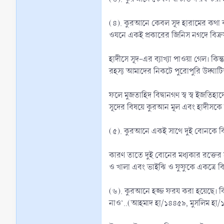
(৪). কুরআনে কেবল সূদ হারামের কথা বলা
ওযনে একই প্রকারের জিনিস নগদে বিক্র
হাদীসে সূদ-এর ব্যাখ্যা পাওয়া গেল। কিন্তু সূদ
রহস্য আমাদের নিকটে পুরোপুরি উদ্ঘাটি
ফলে মুজতাহিদ বিদ্বানগণ স্ব স্ব ইজতি
সূদের বিষয়ে কুরআন মূল এবং হাদীসকে ত
(৫). কুরআনে একই সাথে দুই বোনকে বিব
কারণ তাতে দুই বোনের মধ্যকার রক্তের সম্প
ও খালা এবং ভাইঝি ও ফুফুকে একত্রে বিবা
(৬). কুরআনে হজ্জ ফরয করা হয়েছে। কিন্তু নিয়ম বলা হয়নি। তাই রাসূল (ﷺ) বললেন, ى مَنَاسِكَكُمْ
নাও’..(আহমাদ হা/১৪৪৫৯, মুসলিম হা