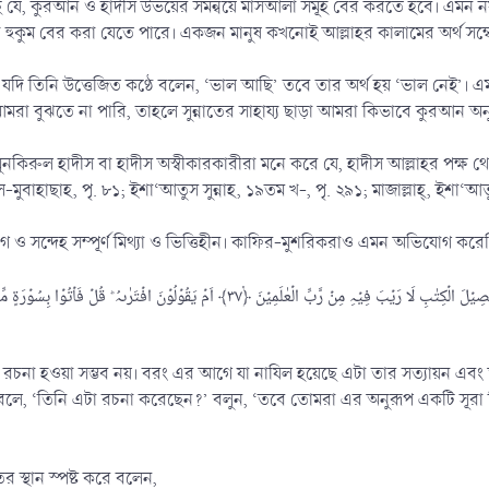
ে যে, কুরআন ও হাদীস উভয়ের সমন্বয়ে মাসআলা সমূহ বের করতে হবে। এমন নয় 
 দ্বারা হুকুম বের করা যেতে পারে। একজন মানুষ কখনোই আল্লাহর কালামের অর্থ সম্
ে যদি তিনি উত্তেজিত কণ্ঠে বলেন, ‘ভাল আছি’ তবে তার অর্থ হয় ‘ভাল নেই’। এ
ে আমরা বুঝতে না পারি, তাহলে সুন্নাতের সাহায্য ছাড়া আমরা কিভাবে কুরআন অ
মুনকিরুল হাদীস বা হাদীস অস্বীকারকারীরা মনে করে যে, হাদীস আল্লাহর পক্ষ 
ল-মুবাহাছাহ, পৃ. ৮১; ইশা‘আতুস সুন্নাহ, ১৯তম খ-, পৃ. ২৯১; মাজাল্লাহ্, ইশা‘আতু
ও সন্দেহ সম্পূর্ণ মিথ্যা ও ভিত্তিহীন। কাফির-মুশরিকরাও এমন অভিযোগ করে
مَا کَانَ ہٰذَا الۡقُرۡاٰنُ اَنۡ یُّفۡتَرٰی مِنۡ دُوۡنِ اللّٰہِ وَ لٰکِنۡ تَصۡدِیۡقَ الَّذِیۡ بَیۡنَ یَدَیۡہِ وَ تَفۡصِیۡلَ الۡکِتٰبِ لَا رَیۡبَ فِی
 রচনা হওয়া সম্ভব নয়। বরং এর আগে যা নাযিল হয়েছে এটা তার সত্যায়ন এবং 
া বলে, ‘তিনি এটা রচনা করেছেন?’ বলুন, ‘তবে তোমরা এর অনুরূপ একটি সূরা 
(ﷺ) এবং সুন্নাতের স্থান স্পষ্ট করে বলেন,