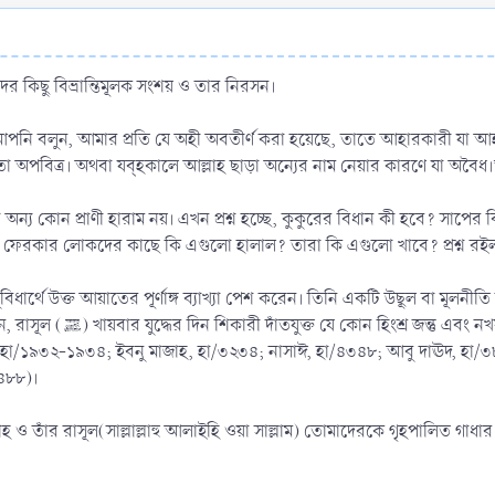
 কিছু বিভ্রান্তিমূলক সংশয় ও তার নিরসন।
নি বলুন, আমার প্রতি যে অহী অবতীর্ণ করা হয়েছে, তাতে আহারকারী যা আহার ক
তা অপবিত্র। অথবা যব্হকালে আল্লাহ ছাড়া অন্যের নাম নেয়ার কারণে যা অব
ন্য কোন প্রাণী হারাম নয়। এখন প্রশ্ন হচ্ছে, কুকুরের বিধান কী হবে? সাপের
ান্ত ফেরকার লোকদের কাছে কি এগুলো হালাল? তারা কি এগুলো খাবে? প্রশ্ন র
লুল্লাহ (ﷺ) উম্মাতের সুবিধার্থে উক্ত আয়াতের পূর্ণাঙ্গ ব্যাখ্যা পেশ করেন। তিনি একটি উছূল বা মূল
াখী আহার করতে নিষেধ করেছেন। (সহীহ
ম, হা/১৯৩২-১৯৩৪; ইবনু মাজাহ, হা/৩২৩৪; নাসাঈ, হা/৪৩৪৮; আবু দাঊদ, হা
৪৮৮)।
হ ও তাঁর রাসূল(সাল্লাল্লাহু আলাইহি ওয়া সাল্লাম) তোমাদেরকে গৃহপালিত গা