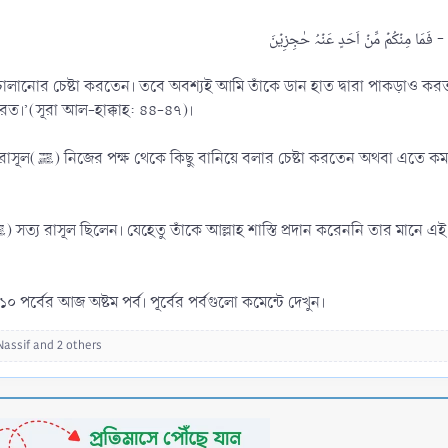
চালানোর চেষ্টা করতেন। তবে অবশ্যই আমি তাঁকে ডান হাত দ্বারা পাকড়াও ক
রত।’(সূরা আল-হাক্কাহ: ৪৪-৪৭)।
াহ তা‘আলা তাঁকে পাকড়াও
 পর্বের আজ অষ্টম পর্ব। পূর্বের পর্বগুলো কমেন্টে দেখুন।
Nassif
and 2 others