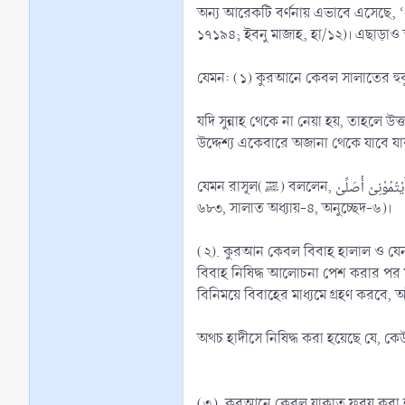
অন্য আরেকটি বর্ণনায় এভাবে এসেছে, ‘জে
১৭১৯৪; ইবনু মাজাহ, হা/১২)। এছাড়াও
যদি সুন্নাহ থেকে না নেয়া হয়, তাহলে উক্ত হুকুম প্রতিপালনে এক অদ্ভ
উদ্দেশ্য একেবারে অজানা থেকে যাবে যার 
যেমন রাসূল(ﷺ) বললেন, صَلُّوْا كَمَا رَأَيْتُمُوْنِىْ أُصَلِّىْ ‘তোমরা সালাত আদায় কর সেভাবে, যেভাবে আমাকে সালাত আদায় করতে দেখছ’...। (বুখারী হা/৬৩১, ৬০০৮, ৭২৪৬; মিশকাত হা/
৬৮৩, সালাত অধ্যায়-৪, অনুচ্ছেদ-৬)।
(২). কুরআন কেবল বিবাহ হালাল ও যেনা 
বিবাহ নিষিদ্ধ আলোচনা পেশ করার পর 
বিনিময়ে বিবাহের মাধ্যমে গ্রহণ করবে, 
অথচ হাদীসে নিষিদ্ধ করা হয়েছে যে, ক
(৩). কুরআনে কেবল যাকাত ফরয করা হয়ে