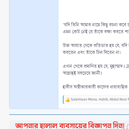
‘যদি তিনি আমার নামে কিছু রচনা করে 
এমন কেউ নেই যে তাঁকে রক্ষা করতে পা
উক্ত আয়াত থেকে প্রতিভাত হয় যে, যদি রাসূল(ﷺ) নিজের পক্ষ থেকে কিছু বানিয়ে বলার চেষ্টা করতেন অথবা এতে কম-বেশি করতেন, তাহলে অবশ্যই আল্ল
করতেন এবং তাঁকে ঢিল দিতেন না।
এখান থেকে প্রমাণিত হয় যে, মুহাম্মাদ (ﷺ) সত্য রাসূল ছিলেন। যেহেতু তাঁকে আল্লাহ শাস্তি প্রদান করেননি তার মানে এই যে, তিনি নিজের পক্ষ থেকে কোন কিছু বানিয়ে বলেননি।(সংকলিত
আল্লাহই সবচেয়ে জ্ঞানী)
হাদীস অস্বীকারকারী কাফের ধারাবাহিক ১০
Sulaimaan Mona
,
Habib
,
Abdul Noor 
R
e
a
c
t
i