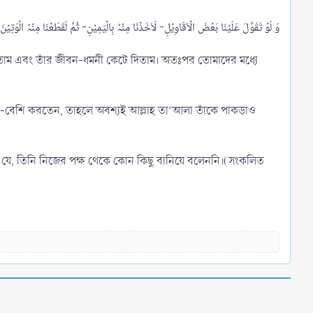
রতাম এবং তাঁর জীবন-ধমনী কেটে দিতাম। অতঃপর তোমাদের মধ্যে