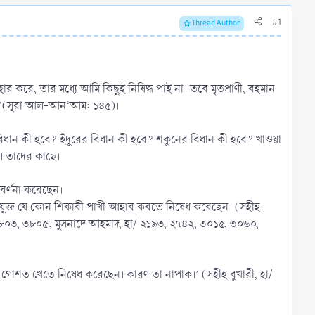
#1
Thread Author
রে, তার মধ্যে আমি কিছুই নিষিদ্ধ পাই না। তবে মৃতপ্রাণী, বহমান
ৈধ।’(সূরা আল-আন‘আম: ১৪৫)।
 বিধান কী হবে? ইঁদুরের বিধান কী হবে? শকুনের বিধান কী হবে? খাওয়া
ইল তাদের কাছে।
নীতি বর্ণনা করেছেন।
/৩৮০৩, ৩৮০৫; মুসনাদে আহমাদ, হা/ ২১৯৩, ২৭৪২, ৩০১৫, ৩০৬০,
ধার গোশত খেতে নিষেধ করেছেন। কারণ তা নাপাক।’ (সহীহ বুখারী, হা/