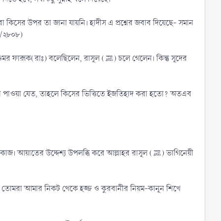
 বা কিসের উপর তা জানা যায়নি। হাদীস এ প্রশ্নের জবাব দিয়েছে- সমান
া/২৮০৮)
লেছিলেন, রাসূল (ﷺ) চলে গেলেন। কিন্তু সূদের
সটি না পাওয়া যেত, তাহলে কিসের ভিত্তিতে ইজতিহাদ করা হতো? অতএব
য়াতের উদ্দেশ্য উপলব্ধি করে আল্লাহর রাসূল (ﷺ) ভাগিনেয়ী