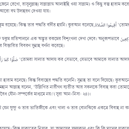
নে রেখো, রাসূলুল্লাহ(সাল্লাল্লাহু আলাইহি ওয়া সাল্লাম) ও কিছু বস্তু হারা
 আরো বহু উদাহরণ দেওয়া যায়।
যেমন: (১) কুরআনে কেবল
ূত রকমের বিশৃংখলা দেখা দেবে। অনুরূপভাবে وَارْكَعُوا مَعَ الرَّاكِعِينَ (এবং তোমরা রুকূকারীদের সাথে রুকূ কর)-এর অর্থ ও
বিস্তারিত বিবরণ সুন্নাহ বর্ণনা করেছে।
হারাম বলেছে। কিন্তু বিবাহের পদ্ধতি বলেনি। সুন্নাহ তা বলে দিয়েছে। কুর
মহান আল্লাহ বলেন, ‘উল্লিখিত নারীগণ ব্যতীত আর সকলকে বিবাহ করা তোমাদ
অবৈধ যৌন-সম্পর্কের মাধ্যমে নয়।’(সূরা আন-নিসা: ২৪)।
েউ যেন ফুফু ও তার ভাতিজীকে এবং খালা ও তার বোনঝিকে একত্রে বিবাহ না ক
ছে। কিন্তু যাকাতের নিসাব, তা আদায়ের সময়কাল এবং কি কি মালের যাকাত দি