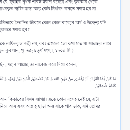
যে, সুন্নাহর পৃথক শারঈ মর্যাদা রয়েছে এবং কুরআন থেকে
বোধনকৃত ব্যক্তি ছাড়া অন্য কেউ নির্ধারণ করতে সক্ষম হন না।
মনিভাবে দৈনন্দিন জীবনে কোন কোন বাক্যের অর্থ ও উদ্দেশ্য যদি
নুধাবনে সক্ষম হব?
থেকে নাযিলকৃত অহী নয়, বরং এগুলো তো কথা মাত্র যা আল্লাহর নামে
ল কুরআন, পৃ. ৩৫; চতুর্থ সংখ্যা, ১৯০৩ খ্রি.)
ছিল, মহান আল্লাহ তা নাকোচ করে দিয়ে বলেন,
আল কিতাবের বিশদ ব্যাখ্যা। এতে কোন সন্দেহ নেই যে, এটা
নিয়ে আস এবং আল্লাহ্‌ ছাড়া অন্য যাকে পার ডাক, যদি তোমরা