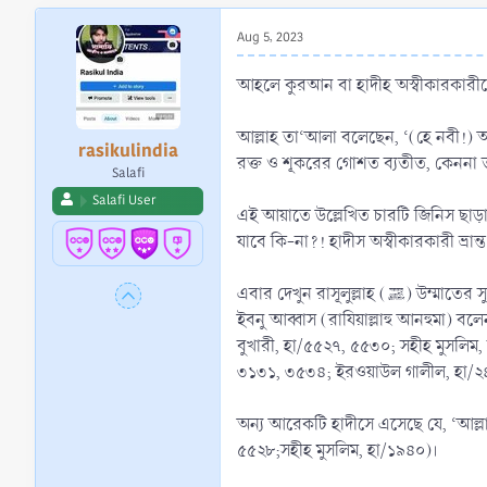
r
t
Aug 5, 2023
e
r
আহলে কুরআন বা হাদীহ অস্বীকারকারীদের
আল্লাহ তা‘আলা বলেছেন, ‘(হে নবী!) আপ
rasikulindia
রক্ত ও শূকরের গোশত ব্যতীত, কেননা 
Salafi
Salafi User
এই আয়াতে উল্লেখিত চারটি জিনিস ছাড়া অ
যাবে কি-না?! হাদীস অস্বীকারকারী ভ্র
এবার দেখুন রাসূ
ইবনু আব্বাস (রাযিয়াল্লাহু আনহুমা) বলেন, রাসূল (ﷺ) খায়বার যুদ্ধের দিন শিকারী দাঁতযুক্ত যে কোন হিংশ্র জন্তু এবং নখযুক্ত যে কোন শিকারী প
বুখারী, হা/৫৫২৭, ৫৫৩০; সহীহ মুসলি
৩১৩১, ৩৫৩৪; ইরওয়াউল গালীল, হা/২
অন্য আরেকটি হাদীসে এসেছে যে, ‘আল্লা
৫৫২৮;সহীহ মুসলিম, হা/১৯৪০)।