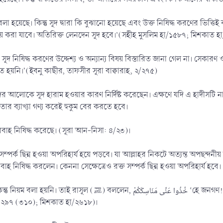
 হয়েছে। কিন্তু সূদ দ্বারা কি বুঝানো হয়েছে এবং উক্ত নিষিদ্ধ করণের ভিত্তিই
য় করা যাবে। অতিরিক্ত লেনদেন সূদ হবে।’(সহীহ মুসলিম হা/১৫৮৭; মিশকাত হ
 নিষিদ্ধ করণের উদ্দেশ্য ও অন্যান্য বিষয় বিস্তারিত জানা গেল না। সেকারণ ওমর ফারূক(রাঃ) ব
ত হয়নি।'(ইবনু কাছীর, তাফসীর সূরা বাক্বারাহ, ২/২৭৫)
হাদের আলোকে সূদ হারাম হওয়ার কারণ নির্দিষ্ট করেছেন। এক্ষণে যদি এ হাদী
ার ব্যাখ্যা গণ্য করেই হুকুম বের করতে হবে।
াহ নিষিদ্ধ করেছে। (সূরা আন-নিসা: ৪/২৩)।
র্ক ছিন্ন হওয়া অপরিহার্য হয়ে পড়বে। যা আল্লাহর নিকটে অত্যন্ত অপছন্দনীয় কাজ। আ
হ নিষিদ্ধ করলেন। কেননা সেক্ষেত্রেও রক্ত সম্পর্ক ছিন্ন হওয়া অপরিহার্য হবে।
خُذُوا عَنِّ ‘হে জনগণ! তোমরা আমার নিকট থেকে হজ্জ ও কুরবানীর নিয়ম-কানূন শিখে
/১২৯৭ (৩১০); মিশকাত হা/২৬১৮)।