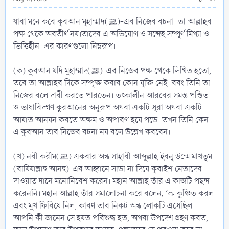
যারা মনে করে কুরআন মুহাম্মাদ(ﷺ)-এর নিজের রচনা। তা আল্লাহর
পক্ষ থেকে অবতীর্ণ নয়।তাদের এ অভিযোগ ও সন্দেহ সম্পূর্ণ মিথ্যা ও
ভিত্তিহীন। এর কারণগুলো নিম্নরূপ।
(ক) কুরআন যদি মুহাম্মাদ(ﷺ)-এর নিজের পক্ষ থেকে লিখিত হতো,
তবে তা আল্লাহর দিকে সম্পৃক্ত করার কোন যুক্তি নেই। বরং তিনি তা
নিজের বলে দাবী করতে পারতেন। তৎকালীন আরবের সমস্ত পণ্ডিত
ও ভাষাবিদগণ কুরআনের অনুরূপ অথবা একটি সূরা অথবা একটি
আয়াত আনয়ন করতে অক্ষম ও অপারগ হয়ে পড়ে। তখন তিনি কেন
এ কুরআন তার নিজের রচনা নয় বলে উল্লেখ করবেন।
(খ) নবী করীম(ﷺ) একবার অন্ধ সাহাবী আব্দুল্লাহ ইবনু উম্মে মাখতূম
(রাযিয়াল্লাহু আনহু)-এর আহ্বানে সাড়া না দিয়ে কুরাইশ নেতাদের
দাওয়াত দানে মনোনিবেশ করেন। মহান আল্লাহ তাঁর এ কাজটি পছন্দ
করেননি। মহান আল্লাহ তাঁর সমালোচনা করে বলেন, ‘ভ্রু কুঞ্চিত করল
এবং মুখ ফিরিয়ে নিল, কারণ তার নিকট অন্ধ লোকটি এসেছিল।
আপনি কী জানেন সে হয়ত পরিশুদ্ধ হত, অথবা উপদেশ গ্রহণ করত,