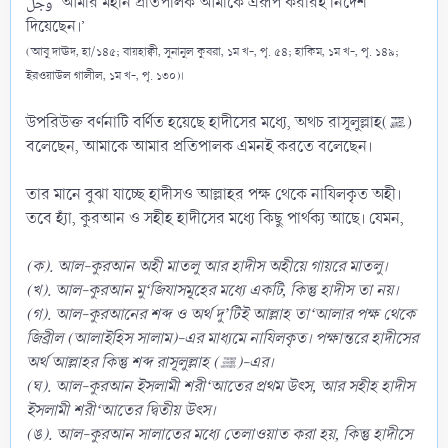
وَجَلَّ ‘আমার মহান প্রতিপালক আমাকে এরূপ করারই নির্দেশ
দিয়েছেন।’
(আবু দাঊদ, হা/১৪৫; বায়হাক্বী, সুনানুল কুবরা, ১ম খ-, পৃ. ৫৪; হাকিম, ১ম খ-, পৃ. ১৪৯;
ইরওয়াউল গালীল, ১ম খ-, পৃ. ১৩০)।
উপরিউক্ত বর্ণনাটি বর্ণিত হয়েছে হাদীসের মধ্যে, অথচ রাসূলুল্লাহ(ﷺ)
বলেছেন, আমাকে আমার প্রতিপালক এমনই করতে বলেছেন।
তার মানে বুঝা যাচ্ছে হাদীসও আল্লাহর পক্ষ থেকে নাযিলকৃত অহী।
তবে হ্যাঁ, কুরআন ও সহীহ হাদীসের মধ্যে কিছু পার্থক্য আছে। যেমন,
(ক). আল-কুরআন অহী মাতলু আর হাদীস অহীয়ে গায়রে মাতলু।
(খ). আল-কুরআন মু‘জিযাসমূহের মধ্যে একটি, কিন্তু হাদীস তা নয়।
(গ). আল-কুরআনের শব্দ ও অর্থ দু’টিই আল্লাহ তা‘আলার পক্ষ থেকে
জিব্রীল (আলাইহিস সালাম)-এর মাধ্যমে নাযিলকৃত। পক্ষান্তরে হাদীসের
অর্থ আল্লাহর কিন্তু শব্দ রাসূলুল্লাহ (ﷺ)-এর।
(ঘ). আল-কুরআন ইসলামী শরী‘আতের প্রথম উৎস, আর সহীহ হাদীস
ইসলামী শরী‘আতের দ্বিতীয় উৎস।
(ঙ). আল-কুরআন সালাতের মধ্যে তেলাওয়াত করা হয়, কিন্তু হাদীসে