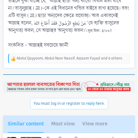
তাহলে বুঝা যাচ্ছে যে, ‘আল্লাহ ছাড়া অন্য কারো বিধান মানা যাবে
না।’রাসূলুল্লাহ (ﷺ)-কে এই বিধানের গন্ডির বাইরে রাখা হয়েছে। বরং
এটি রাসূল (ﷺ) ছাড়া অন্যদের ক্ষেত্রে প্রযোজ্য। আর একারণেই
আল্লাহ বলেন, مَنْ يُطِعِ الرَّسُولَ فَقَدْ أَطَاعَ اللهَ ‘যে ব্যক্তি রাসূলের
আনুগত্য করল, সে আল্লাহর আনুগত্য করল।’
)
(সূরা নিসা: ৪/৮০
সংকলিত - আল্লাহই সবচেয়ে জ্ঞানী
Abdul Qayyoom
,
Abdul Noor Nassif
,
Azzaam Fayad
and 6 others
R
e
a
c
t
i
o
n
You must log in or register to reply here.
s
:
Similar content
Most view
View more