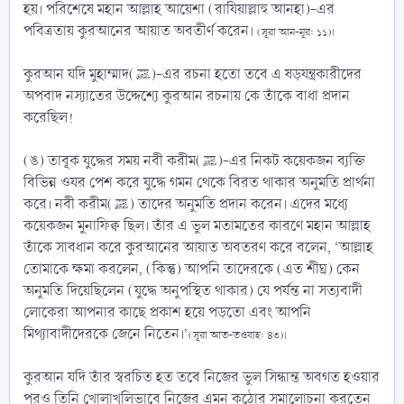
হয়। পরিশেষে মহান আল্লাহ আয়েশা (রাযিয়াল্লাহু আনহা)-এর
পবিত্রতায় কুরআনের আয়াত অবতীর্ণ করেন।
(সূরা আন-নূর: ১১)।
কুরআন যদি মুহাম্মাদ(ﷺ)-এর রচনা হতো তবে এ ষড়যন্ত্রকারীদের
অপবাদ নস্যাতের উদ্দেশ্যে কুরআন রচনায় কে তাঁকে বাধা প্রদান
করেছিল!
(ঙ) তাবূক যুদ্ধের সময় নবী করীম(ﷺ)-এর নিকট কয়েকজন ব্যক্তি
বিভিন্ন ওযর পেশ করে যুদ্ধে গমন থেকে বিরত থাকার অনুমতি প্রার্থনা
করে। নবী করীম(ﷺ) তাদের অনুমতি প্রদান করেন। এদের মধ্যে
কয়েকজন মুনাফিক্ব ছিল। তাঁর এ ভুল মতামতের কারণে মহান আল্লাহ
তাঁকে সাবধান করে কুরআনের আয়াত অবতরণ করে বলেন, ‘আল্লাহ
তোমাকে ক্ষমা করলেন, (কিন্তু) আপনি তাদেরকে (এত শীঘ্র) কেন
অনুমতি দিয়েছিলেন (যুদ্ধে অনুপস্থিত থাকার) যে পর্যন্ত না সত্যবাদী
লোকেরা আপনার কাছে প্রকাশ হয়ে পড়তো এবং আপনি
মিথ্যাবাদীদেরকে জেনে নিতেন।’
(সূরা আত-তওবাহ: ৪৩)।
কুরআন যদি তাঁর স্বরচিত হত তবে নিজের ভুল সিন্ধান্ত অবগত হওয়ার
পরও তিনি খোলাখুলিভাবে নিজের এমন কঠোর সমালোচনা করতেন