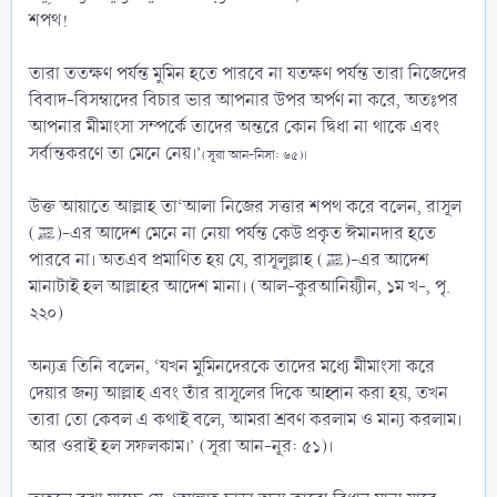
শপথ!
তারা ততক্ষণ পর্যন্ত মুমিন হতে পারবে না যতক্ষণ পর্যন্ত তারা নিজেদের
বিবাদ-বিসম্বাদের বিচার ভার আপনার উপর অর্পণ না করে, অতঃপর
আপনার মীমাংসা সম্পর্কে তাদের অন্তরে কোন দ্বিধা না থাকে এবং
সর্বান্তকরণে তা মেনে নেয়।’
(সূরা আন-নিসা: ৬৫)।
উক্ত আয়াতে আল্লাহ তা‘আলা নিজের সত্তার শপথ করে বলেন, রাসূল
(ﷺ)-এর আদেশ মেনে না নেয়া পর্যন্ত কেউ প্রকৃত ঈমানদার হতে
পারবে না। অতএব প্রমাণিত হয় যে, রাসূলুল্লাহ (ﷺ)-এর আদেশ
মানাটাই হল আল্লাহর আদেশ মানা। (আল-কুরআনিয়্যীন, ১ম খ-, পৃ.
২২০)
অন্যত্র তিনি বলেন, ‘যখন মুমিনদেরকে তাদের মধ্যে মীমাংসা করে
দেয়ার জন্য আল্লাহ এবং তাঁর রাসূলের দিকে আহ্বান করা হয়, তখন
তারা তো কেবল এ কথাই বলে, আমরা শ্রবণ করলাম ও মান্য করলাম।
আর ওরাই হল সফলকাম।’ (সূরা আন-নূর: ৫১)।