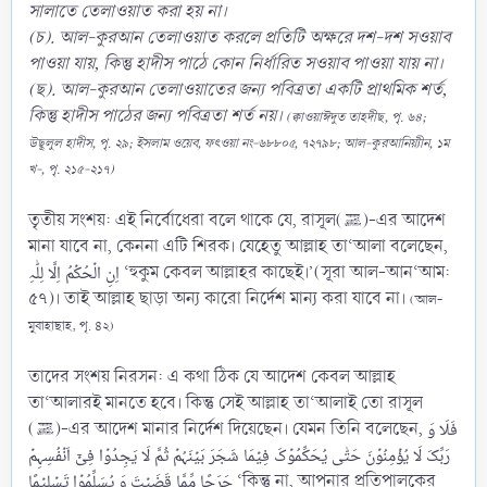
সালাতে তেলাওয়াত করা হয় না।
(চ). আল-কুরআন তেলাওয়াত করলে প্রতিটি অক্ষরে দশ-দশ সওয়াব
পাওয়া যায়, কিন্তু হাদীস পাঠে কোন নির্ধারিত সওয়াব পাওয়া যায় না।
(ছ). আল-কুরআন তেলাওয়াতের জন্য পবিত্রতা একটি প্রাথমিক শর্ত,
কিন্তু হাদীস পাঠের জন্য পবিত্রতা শর্ত নয়।
(ক্বাওয়াঈদুত তাহদীছ, পৃ. ৬৪;
উছূলুল হাদীস, পৃ. ২৯; ইসলাম ওয়েব, ফৎওয়া নং-৬৮৮০৫, ৭২৭৯৮; আল-কুরআনিয়্যীন, ১ম
খ-, পৃ. ২১৫-২১৭)
তৃতীয় সংশয়: এই নির্বোধেরা বলে থাকে যে, রাসূল(ﷺ)-এর আদেশ
মানা যাবে না, কেননা এটি শিরক। যেহেতু আল্লাহ তা‘আলা বলেছেন,
اِنِ الۡحُکۡمُ اِلَّا لِلّٰہِ ‘হুকুম কেবল আল্লাহর কাছেই।’(সূরা আল-আন‘আম:
৫৭)। তাই আল্লাহ ছাড়া অন্য কারো নির্দেশ মান্য করা যাবে না।
(আল-
মুবাহাছাহ, পৃ. ৪২)
তাদের সংশয় নিরসন: এ কথা ঠিক যে আদেশ কেবল আল্লাহ
তা‘আলারই মানতে হবে। কিন্তু সেই আল্লাহ তা‘আলাই তো রাসূল
(ﷺ)-এর আদেশ মানার নির্দেশ দিয়েছেন। যেমন তিনি বলেছেন, فَلَا وَ
رَبِّکَ لَا یُؤۡمِنُوۡنَ حَتّٰی یُحَکِّمُوۡکَ فِیۡمَا شَجَرَ بَیۡنَہُمۡ ثُمَّ لَا یَجِدُوۡا فِیۡۤ اَنۡفُسِہِمۡ
حَرَجًا مِّمَّا قَضَیۡتَ وَ یُسَلِّمُوۡا تَسۡلِیۡمًا ‘কিন্তু না, আপনার প্রতিপালকের