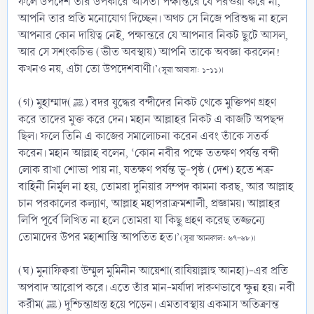
ফলে উপদেশ তার উপকারে আসত। পক্ষান্তরে যে পরওয়া করে না,
আপনি তার প্রতি মনোযোগ দিচ্ছেন। অথচ সে নিজে পরিশুদ্ধ না হলে
আপনার কোন দায়িত্ব নেই, পক্ষান্তরে যে আপনার নিকট ছুটে আসল,
আর সে সশংকচিত্ত (ভীত অবস্থায়) আপনি তাকে অবজ্ঞা করলেন!
কখনও নয়, এটা তো উপদেশবাণী।’
(সূরা আবাসা: ১-১১)।
(গ) মুহাম্মাদ(ﷺ) বদর যুদ্ধের বন্দীদের নিকট থেকে মুক্তিপণ গ্রহণ
করে তাদের মুক্ত করে দেন। মহান আল্লাহর নিকট এ কাজটি অপছন্দ
ছিল। ফলে তিনি এ কাজের সমালোচনা করেন এবং তাঁকে সতর্ক
করেন। মহান আল্লাহ বলেন, ‘কোন নবীর পক্ষে ততক্ষণ পর্যন্ত বন্দী
লোক রাখা শোভা পায় না, যতক্ষণ পর্যন্ত ভূ-পৃষ্ঠ (দেশ) হতে শত্রু
বাহিনী নির্মূল না হয়, তোমরা দুনিয়ার সম্পদ কামনা করছ, আর আল্লাহ
চান পরকালের কল্যাণ, আল্লাহ মহাপরাক্রমশালী, প্রজ্ঞাময়। আল্লাহর
লিপি পূর্বে লিখিত না হলে তোমরা যা কিছু গ্রহণ করেছ তজ্জন্যে
তোমাদের উপর মহাশাস্তি আপতিত হত।’
(সূরা আনফাল: ৬৭-৬৮)।
(ঘ) মুনাফিক্বরা উম্মুল মুমিনীন আয়েশা(রাযিয়াল্লাহু আনহা)-এর প্রতি
অপবাদ আরোপ করে। এতে তাঁর মান-মর্যাদা দারুণভাবে ক্ষুন্ন হয়। নবী
করীম(ﷺ) দুশ্চিন্তাগ্রস্ত হয়ে পড়েন। এমতাবস্থায় একমাস অতিক্রান্ত