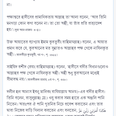
না।
পক্ষান্তরে হাদীসের প্রামাণিকতায় আল্লাহ তা‘আলা বলেন, ‘আর তিনি
মনগড়া কোন কথা বলেন না। তা তো অহী, যা তাঁর প্রতি প্রত্যাদেশ
হয়।’
(সূরা আন-নাজম: ৩-৪)।
উক্ত আয়াতের ব্যাখ্যায় ইমাম কুরতুবী(রাহিমাহুল্লাহ) বলেন, এ আয়াত
প্রমাণ করে যে, কুরআনের মত সুন্নাতও আল্লাহর পক্ষ থেকে নাযিলকৃত
অহী।
(তাফসীরে কুরতুবী, ৭ম খ-, পৃ. ২৬৫৫)
সাইয়িদ রশীদ রেযা(রাহিমাহুল্লাহ) বলেন, ‘হাদীসে বর্ণিত বিধানগুলোও
আল্লাহর পক্ষ থেকে নাযিলকৃত অহী। অহী শুধু কুরআনের মধ্যেই
সীমাবদ্ধ নয়।’
(তাফসীরুল মানার, ৮ম খ-, পৃ. ৩০৮)
দলীল হল আনাস ইবনু মালিক(রাযিয়াল্লাহু আনহু)-এর বর্ণিত হাদীস।
তিনি বলেন, রাসূলুল্লাহ(ﷺ) ওযু করার সময় হাতে এক অঞ্জলি পানি
নিতেন। অতঃপর ঐ পানি থুতনির নিচে প্রবেশ করাতেন এবং তার
দ্বারা নিজের দাড়ি খিলাল করতেন এবং বলতেন, هَكَذَا أَمَرَنِيْ رَبِّيْ عَزَّ