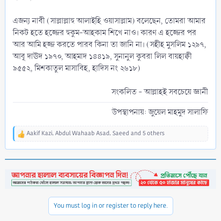
এজন্য নাবী (সাল্লাল্লাহু আলাইহি ওয়াসাল্লাম) বলেছেন, তোমরা আমার
নিকট হতে হজ্জের হুকুম-আহকাম শিখে নাও। কারণ এ হজ্জের পর
আর আমি হজ্জ করতে পারব কিনা তা জানি না। (সহীহ মুসলিম ১২৯৭,
আবূ দাঊদ ১৯৭০, আহমাদ ১৪৪১৯, সুনানুল কুবরা লিল বায়হাক্বী
৯৫৫২, মিশকাতুল মাসাবিহ, হাদিস নং ২৬১৮)
সংকলিত - আল্লাহই সবচেয়ে জ্ঞানী​
উপস্থাপনায়: জুয়েল মাহমুদ সালাফি​
Aakif Kazi
,
Abdul Wahaab Asad
,
Saeed
and 5 others
R
e
a
c
t
i
o
n
You must log in or register to reply here.
s
: