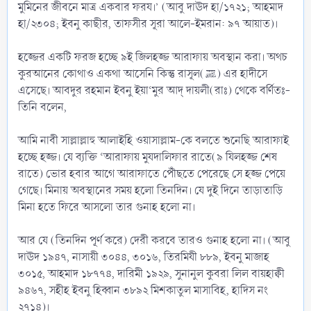
মুমিনের জীবনে মাত্র একবার ফরয।’ (আবু দাঊদ হা/১৭২১; আহমাদ
হা/২৩০৪; ইবনু কাছীর, তাফসীর সূরা আলে-ইমরান: ৯৭ আয়াত)।
হজ্জের একটি ফরজ হচ্ছে ৯ই জিলহজ্জ আরাফায় অবস্থান করা। অথচ
কুরআনের কোথাও একথা আসেনি কিন্তু রাসূল(ﷺ) এর হাদীসে
এসেছে। আবদুর রহমান ইবনু ইয়া‘মুর আদ্ দায়লী(রাঃ) থেকে বর্ণিতঃ-
তিনি বলেন,
আমি নাবী সাল্লাল্লাহু আলাইহি ওয়াসাল্লাম-কে বলতে শুনেছি আরাফাই
হচ্ছে হজ্জ। যে ব্যক্তি ‘আরাফায় মুযদালিফার রাতে(৯ যিলহজ্জ শেষ
রাতে) ভোর হবার আগে আরাফাতে পৌঁছতে পেরেছে সে হজ্জ পেয়ে
গেছে। মিনায় অবস্থানের সময় হলো তিনদিন। যে দুই দিনে তাড়াতাড়ি
মিনা হতে ফিরে আসলো তার গুনাহ হলো না।
আর যে (তিনদিন পূর্ণ করে) দেরী করবে তারও গুনাহ হলো না। (আবু
দাঊদ ১৯৪৭, নাসায়ী ৩০৪৪, ৩০১৬, তিরমিযী ৮৮৯, ইবনু মাজাহ
৩০১৫, আহমাদ ১৮৭৭৪, দারিমী ১৯২৯, সুনানুল কুবরা লিল বায়হাক্বী
৯৪৬৭, সহীহ ইবনু হিব্বান ৩৮৯২ মিশকাতুল মাসাবিহ, হাদিস নং
২৭১৪)।