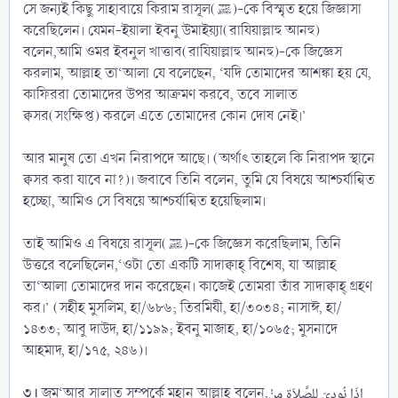
সে জন্যই কিছু সাহাবায়ে কিরাম রাসূল(ﷺ)-কে বিস্মৃত হয়ে জিজ্ঞাসা
করেছিলেন। যেমন-ইয়ালা ইবনু উমাইয়্যা(রাযিয়াল্লাহু আনহু)
বলেন,আমি ওমর ইবনুল খাত্তাব(রাযিয়াল্লাহু আনহু)-কে জিজ্ঞেস
করলাম, আল্লাহ তা‘আলা যে বলেছেন, ‘যদি তোমাদের আশঙ্কা হয় যে,
কাফিররা তোমাদের উপর আক্রমণ করবে, তবে সালাত
ক্বসর(সংক্ষিপ্ত) করলে এতে তোমাদের কোন দোষ নেই।’
আর মানুষ তো এখন নিরাপদে আছে। (অর্থাৎ তাহলে কি নিরাপদ স্থানে
ক্বসর করা যাবে না?)। জবাবে তিনি বলেন, তুমি যে বিষয়ে আশ্চর্যান্বিত
হচ্ছো, আমিও সে বিষয়ে আশ্চর্যান্বিত হয়েছিলাম।
তাই আমিও এ বিষয়ে রাসূল(ﷺ)-কে জিজ্ঞেস করেছিলাম, তিনি
উত্তরে বলেছিলেন,‘ওটা তো একটি সাদাক্বাহ্ বিশেষ, যা আল্লাহ
তা‘আলা তোমাদের দান করেছেন। কাজেই তোমরা তাঁর সাদাক্বাহ্ গ্রহণ
কর।’ (সহীহ মুসলিম, হা/৬৮৬; তিরমিযী, হা/৩০৩৪; নাসাঈ, হা/
১৪৩৩; আবু দাউদ, হা/১১৯৯; ইবনু মাজাহ, হা/১০৬৫; মুসনাদে
আহমাদ, হা/১৭৫, ২৪৬)।
৩।
জুম‘আর সালাত সম্পর্কে মহান আল্লাহ বলেন,إِذَا نُودِيَ لِلصَّلاَةِ مِنْ