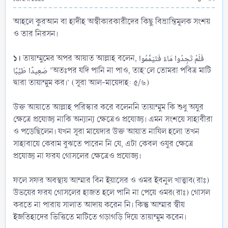
আহলে কুরআন বা হাদীহ অস্বীকারকারীদের কিছু বিভ্রান্তিমূলক সংশয়
ও তার নিরসন।
১।
তায়াম্মুমের অপর আয়াত আল্লাহ বলেন, فَلَمْ تَجِدُوا مَاءً فَتَيَمَّمُوا
صَعِيدًا طَيِّبًا ‘অতঃপর যদি পানি না পাও, তাহ’লে তোমরা পবিত্র মাটি
দ্বারা তায়াম্মুম কর।’ (সূরা আল-মায়েদাহ: ৫/৬)
উক্ত আয়াতে আল্লাহ পরিস্কার করে বলেননি তায়াম্মুম কি শুধু অযুর
ক্ষেত্রে প্রযোজ্য নাকি অন্যান্য ক্ষেত্রেও প্রযোজ্য। এমন সংশয়ে সাহাবীরা
ও পড়েছিলেন। যখন সূরা মায়েদার উক্ত আয়াত নাযিল হলো তখন
সাহাবায়ে কেরাম বুঝতে পারেন নি যে, এটা কেবল ওযুর ক্ষেত্রে
প্রযোজ্য না ফরয গোসলের ক্ষেত্রেও প্রযোজ্য।
ফলে সফর অবস্থায় আম্মার বিন ইয়াসের ও ওমর ইবনুল খাত্ত্বাব(রাঃ)
উভয়ের ফরয গোসলের হাজত হলে পানি না পেয়ে ওমর(রাঃ) গোসল
করতে না পারায় সালাত আদায় করেন নি। কিন্তু আম্মার স্বীয়
ইজতিহাদের ভিত্তিতে মাটিতে গড়াগড়ি দিয়ে তায়াম্মুম করেন।