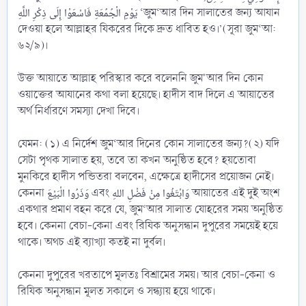
يَوْمِ الْجُمُعَةِ فَاسْعَوْا إِلَى ذِكْرِ اللَّهِ ‘জুম‘আর দিন সালাতের জন্য আযান
দেওয়া হলে আল্লাহর যিকরের দিকে দ্রুত ধাবিত হও।’(সূরা জুম‘আ:
৬২/৯)।
উক্ত আয়াতে আল্লাহ পরিস্কার করে বলেননি জুম'আর দিন কোন
ওয়াক্তের আযানের কথা বলা হয়েছে। হাদীস বাদ দিলে এ আয়াতের
অর্থ নির্ধারণে সমস্যা দেখা দিবে।
যেমন: (১) এ নির্দেশ জুম‘আর দিনের কোন সালাতের জন্য?(২) যদি
সেটা পৃথক সালাত হয়, তবে তা কখন অনুষ্ঠিত হবে? হয়তোবা
মুনকিরে হাদীস পন্ডিতরা বলবেন, এক্ষেত্রে হাদীসের প্রয়োজন নেই।
কেননা وَذَرُوا الْبَيْعَ এবং وَابْتَغُوا مِنْ فَضْلِ اللهِ আয়াতের এই দুই অংশ
একথার প্রমাণ বহন করে যে, জুম‘আর সালাত যোহরের সময় অনুষ্ঠিত
হবে। কেননা বেচা-কেনা এবং রিযিক অনুসন্ধান দুপুরের সময়েই হয়ে
থাকে। অথচ এই ব্যাখ্যা কতই না দুর্বল।
কেননা দুপুরের খরতাপে মূলতঃ বিশ্রামের সময়। আর বেচা-কেনা ও
রিযিক অনুসন্ধান মূলত সকালে ও সন্ধ্যায় হয়ে থাকে।