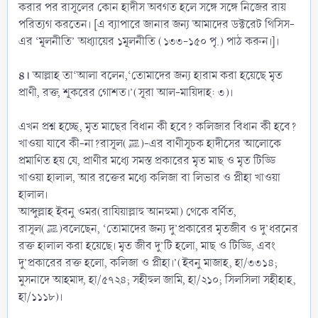
করার পর রাসূলের কোন হাদীস অবগত হলে সঙ্গে সঙ্গে নিজের রায়
পরিত্যগ করতেন। [এ ব্যাপারে জানার জন্য আমাদের ডক্টরেট থিসিস-
এর ‘মূলনীতি’ অধ্যায়ের ১মূলনীতি (১৩৩-১৫০ পৃ.) পাঠ করুন।]।
৪।
আল্লাহ তা‘আলা বলেন,‘তোমাদের জন্য হারাম করা হয়েছে মৃত
প্রাণী, রক্ত, শূকরের গোশত।’(সূরা আল-মায়িদাহ: ৩)।
এখন প্রশ্ন হচ্ছে, মৃত মাছের বিধান কী হবে? কলিজার বিধান কী হবে?
খাওয়া যাবে কী-না?রাসূল(ﷺ)-এর বাণীসূচক হাদীসের আলোকে
প্রমাণিত হয় যে, প্রাণীর মধ্যে সমস্ত প্রকারের মৃত মাছ ও মৃত টিড্ডি
খাওয়া হালাল, আর রক্তের মধ্যে কলিজা বা লিভার ও প্লীহা খাওয়া
হালাল।
আব্দুল্লাহ ইবনু ওমর(রাযিয়াল্লাহু আনহুমা) থেকে বর্ণিত,
রাসূল(ﷺ)বলেছেন, ‘তোমাদের জন্য দু’প্রকারের মৃতজীব ও দু’ধরনের
রক্ত হালাল করা হয়েছে। মৃত জীব দু’টি হলো, মাছ ও টিড্ডি, এবং
দু’প্রকারের রক্ত হলো, কলিজা ও প্লীহা।’(ইবনু মাজাহ, হা/৩৩১৪;
মুসনাদে আহমাদ, হা/৫৭২৪; সহীহুল জামি, হা/২১০; সিলসিলা সহীহাহ,
হা/১১১৮)।