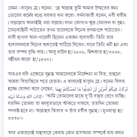
যেমন:-রাসূল(ﷺ) বলেন, ‘হে আল্লাহ তুমি আমার উম্মতের জন্য
ভোরের কর্মের মধ্যে বরকত দান করো। বর্ণনাকারী বলেন, নবী করীম
(সাল্লাল্লাহু আলাইহি ওয়া সাল্লাম) যখন কোথাও ক্ষুদ্র সেনাদল বা বৃহৎ
সৈন্যবাহিনী পাঠাতেন তখন তাদেরকে দিনের প্রথমাংশে পাঠাতেন।
রাবী ছাখার আল-গামেদী ছিলেন একজন ব্যবসায়ী। তিনি তার
ব্যবসাদলকে দিনের শুরুতেই পাঠিয়ে দিতেন। ফলে তিনি ধনী হন এবং
তার সম্পদ বৃদ্ধি পায়। (আবু দাঊদ হা/২৬০৬; মিশকাত হা/৩৯০৮;
সহীহুল জামে‘ হা/১৩০০)।
অতএব যদি এক্ষেত্রে সুন্নাহ আমাদেরকে নির্দেশনা না দিত, তাহলে
আমরা বিভ্রান্তিতে পড়ে যেতাম। এ কারণেই রাসূল(ﷺ) বলেন বিদায়
হজ্জে ঘোষণা করে গেছেন, تَرَكْتُ فِيكُمْ أَمْرَيْنِ لَنْ تَضِلُّوا مَا تَمَسَّكْتُمْ بِهِمَا
كِتَابَ اللهِ وَسُنَّةَ نَبِيِّهِ- ‘আমি তোমাদের মাঝে দু’টি বস্ত্ত রেখে যাচ্ছি।
যতদিন তোমরা তা মযবুতভাবে আঁকড়ে থাকবে, ততদিন তোমরা
পথভ্রষ্ট হবে না। আল্লাহর কিতাব ও তাঁর নবীর সুন্নাহ।’(মুওয়াত্ত্বা হা/
৩৩৩৮)।
আর একারণেই সাহাবায়ে কেরাম কোন মাসআলা সম্পর্কে রায় প্রদান