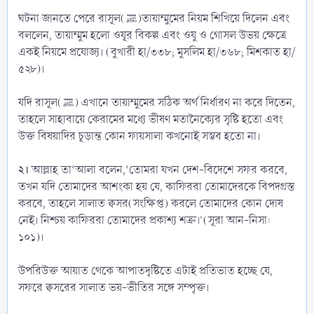
ঘটনা জানতে পেরে রাসূল(ﷺ)তায়াম্মুমের নিয়ম শিখিয়ে দিলেন এবং
বললেন, তায়াম্মুম হলো ওযূর বিকল্প এবং ওযু ও গোসল উভয় ক্ষেত্রে
একই নিয়মে প্রযোজ্য। (বুখারী হা/৩৩৮; মুসলিম হা/৩৬৮; মিশকাত হা/
৫২৮)।
যদি রাসূল(ﷺ) এখানে তায়াম্মুমের সঠিক অর্থ নির্ধারণ না করে দিতেন,
তাহলে সাহাবায়ে কেরামের মধ্যে ভীষণ মতানৈক্যের সৃষ্টি হতো এবং
উক্ত বিষয়াদির চূড়ান্ত কোন ফায়সালা কখনোই সম্ভব হতো না।
২।
আল্লাহ তা‘আলা বলেন,‘তোমরা যখন দেশ-বিদেশে সফর করবে,
তখন যদি তোমাদের আশংকা হয় যে, কাফিররা তোমাদেরকে বিপদগ্রস্ত
করবে, তাহলে সালাত ক্বসর(সংক্ষিপ্ত) করলে তোমাদের কোন দোষ
নেই। নিশ্চয় কাফিররা তোমাদের প্রকাশ্য শত্রু।’(সূরা আন-নিসা:
১০১)।
উপরিউক্ত আয়াত থেকে আপাতদৃষ্টিতে এটাই প্রতিভাত হচ্ছে যে,
সফরে ক্বসরের সালাত ভয়-ভীতির সঙ্গে সম্পৃক্ত।