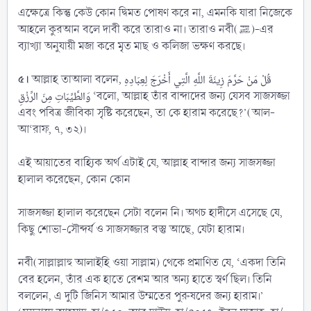
এক্ষেত্রে কিন্তু কেউ কোন দ্বিমত পোষণ করে না, এমনকি যারা নিজেকে
আহলে কুরআন বলে দাবী করে তারাও না। তারাও নবী(ﷺ)-এর
ব্যাখ্যা অনুযায়ী মজা করে মৃত মাছ ও কলিজা ভক্ষণ করছে।
৫।
আল্লাহ তাআলা বলেন, قُلْ مَنْ حَرَّمَ زِينَةَ اللَّهِ الَّتِي أَخْرَجَ لِعِبَادِهِ
وَالطَّيِّبَاتِ مِنَ الرِّزْقِ ‘বলো, আল্লাহ তাঁর বান্দাদের জন্য যেসব সাজসজ্জা
এবং পবিত্র জীবিকা সৃষ্টি করেছেন, তা কে হারাম করেছে?’(আল-
আ‘রাফ, ৭, ৩২)।
এই আয়াতের বাহ্যিক অর্থ এটাই যে, আল্লাহ বান্দার জন্য সাজসজ্জা
হালাল করেছেন, কোন কোন
সাজসজ্জা হালাল করেছেন সেটা বলেন নি। অথচ হাদীসে এসেছে যে,
কিছু শোভা-সৌন্দর্য ও সাজসজ্জার বস্তু আছে, যেটা হারাম।
নবী(সাল্লাল্লাহু আলাইহি ওয়া সাল্লাম) থেকে প্রমাণিত যে, ‘একদা তিনি
বের হলেন, তাঁর এক হাতে রেশম আর অন্য হাতে স্বর্ণ ছিল। তিনি
বললেন, এ দুটি জিনিস আমার উম্মতের পুরুষদের জন্য হারাম।’