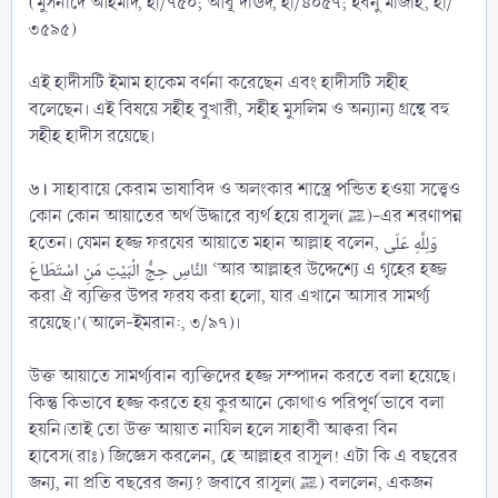
(মুসনাদে আহমাদ, হা/৭৫০; আবূ দাঊদ, হা/৪০৫৭; ইবনু মাজাহ, হা/
৩৫৯৫)
এই হাদীসটি ইমাম হাকেম বর্ণনা করেছেন এবং হাদীসটি সহীহ
বলেছেন। এই বিষয়ে সহীহ বুখারী, সহীহ মুসলিম ও অন্যান্য গ্রন্থে বহু
সহীহ হাদীস রয়েছে।
৬।
সাহাবায়ে কেরাম ভাষাবিদ ও অলংকার শাস্ত্রে পন্ডিত হওয়া সত্ত্বেও
কোন কোন আয়াতের অর্থ উদ্ধারে ব্যর্থ হয়ে রাসূল(ﷺ)-এর শরণাপন্ন
হতেন। যেমন হজ্জ ফরযের আয়াতে মহান আল্লাহ বলেন, وَلِلَّهِ عَلَى
النَّاسِ حِجُّ الْبَيْتِ مَنِ اسْتَطَاعَ ‘আর আল্লাহর উদ্দেশ্যে এ গৃহের হজ্জ
করা ঐ ব্যক্তির উপর ফরয করা হলো, যার এখানে আসার সামর্থ্য
রয়েছে।’(আলে-ইমরান:, ৩/৯৭)।
উক্ত আয়াতে সামর্থ্যবান ব্যক্তিদের হজ্জ সম্পাদন করতে বলা হয়েছে।
কিন্তু কিভাবে হজ্জ করতে হয় কুরআনে কোথাও পরিপূর্ণ ভাবে বলা
হয়নি।তাই তো উক্ত আয়াত নাযিল হলে সাহাবী আক্বরা বিন
হাবেস(রাঃ) জিজ্ঞেস করলেন, হে আল্লাহর রাসূল! এটা কি এ বছরের
জন্য, না প্রতি বছরের জন্য? জবাবে রাসূল(ﷺ) বললেন, একজন