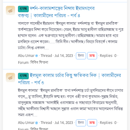
দর্শন-কালামশাস্ত্রের নিন্দায় ইমামগণের
প্রবন্ধ
বক্তব্য┊কালামীদের পরিচয় - পর্ব ৪
সালাফে সালেহীন ইমামগণ ‘ইলমুল কালাম' দর্শনশাস্ত্র বা 'ইলমুল মানতিক'
তর্কশাস্ত্রের নিন্দা করে গিয়েছেন। যেমন, ইমাম আবু হানীফা রাহিমাহুল্লাহ'র পুত্র
হাম্মাদ বলেন: এক শুক্রবারে আবু হানীফা (রাহিমাহুল্লাহ) আমার হাত ধরে
মসজিদে প্রবেশ করেন।.... তিনি দীন (আকীদাহ) বিষয়ে বিতর্কে (কালাম
চর্চায়) লিপ্ত একদল...
Abu Umar
Thread
Jul 14, 2023
ভ্রান্ত
Replies: 0
ইলম
Forum:
বিবিধ ফিতনা
ইলমুল কালাম চর্চার কিছু ক্ষতিকর দিক┊কালামীদের
প্রবন্ধ
পরিচয় - পর্ব ৩
ইলমুল কালাম’ ‘ইলমুল মানতিক' তথা দর্শনশাস্ত্র চর্চা মুসলিমদের কাঁধে চাপার
ফলে,,, মু'তাযিলা,,ইত্যাদি জন্ম হয়। ফলে ওহী তথা কুরআন-সুন্নাহ নির্ভর,
রাসূলুল্লাহ সাল্লাল্লাহু 'আলাইহি ওয়াসাল্লাম ও সাহাবায়ে কিরামের অনুসারী,
সহীহ আকীদায় বিশ্বাসী আহলে সুন্নাত ওয়াল জামা'আতের আলেমগণ বিভিন্ন
সময় এরূপ...
Abu Umar
Thread
Jul 14, 2023
ভ্রান্ত
Replies: 0
ইলম
Forum:
বিবিধ ফিতনা