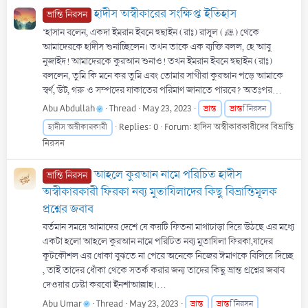
হাদীস অস্বীকারের সংক্ষিপ্ত ইতিহাস
ভ্রান্তি নিরসন
‘হাসান বলেন, একদা ইমরান ইবনে হুছাইন (রাঃ) রাসূল (ﷺ) থেকে
আমাদেরকে হাদীস শুনাচ্ছিলেন। তখন তাকে এক ব্যক্তি বলল, হে আবু
নুজাইদ! আমাদেরকে কুরআন শুনাও! তখন ইমরান ইবনে হুছাইন (রাঃ)
বললেন, তুমি কি মনে কর তুমি এবং তোমার সাথীরা কুরআন পড়ে আমাকে
স্বর্ণ, উট, গরু ও সম্পদের যাকাতের পরিমাণ জানাতে পারবে? অতঃপর...
Abu Abdullah
Thread
May 23, 2023
ভ্রান্ত
ভ্রান্ত
ি নিরসন
Replies: 0
Forum:
হাদিস অস্বীকারকারীদের বিভ্রান্তি
হাদীস অস্বীকারকারী
নিরসন
আহলে কুরআন নামে পরিচিত হাদীস
ভ্রান্তি নিরসন
অস্বীকারকারী ফিরকা নব্য মুতাযিলাদের কিছু বিভ্রান্তিমূলক
প্রশ্নের জবাব
বর্তমান সময়ে আমাদের দেশে যে কয়টি ফিতনা মাথাচাড়া দিয়ে উঠছে এর মধ্যে
একটা হলো আহলে কুরআন নামে পরিচিত নব্য মুতাযিলা ফিরকা,যাদের
কূটকৌশল এর ধোকা বুঝতে না পেরে অনেকে নিজের ঈমাণকে বিলিয়ে দিচ্ছে
, তাই তাদের ধোঁকা থেকে সতর্ক করার জন্য তাদের কিছু ভ্রান্ত প্রশ্নের জবাব
দেওয়ার চেষ্টা করবো ইনশাআল্লাহ।...
Abu Umar
Thread
May 23, 2023
ভ্রান্ত
ভ্রান্ত
ি নিরসন