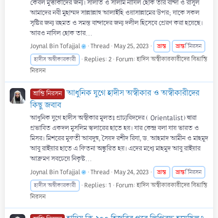
কেবল মুত্তাকীদের জন্য। সালাত ও সালাম নাযিল হোক তার বান্দা ও রাসূল
আমাদের নবী মুহাম্মদ সাল্লাল্লাহু আলাইহি ওয়াসাল্লামের উপর; যাকে সকল
সৃষ্টির জন্য রহমত ও সমস্ত বান্দাদের জন্য দলীল হিসেবে প্রেরণ করা হয়েছে।
আরও নাযিল হোক তার...
Joynal Bin Tofajjal
Thread
May 25, 2023
ভ্রান্ত
ভ্রান্ত
ি নিরসন
Replies: 2
Forum:
হাদিস অস্বীকারকারীদের বিভ্রান্তি
হাদীস অস্বীকারকারী
নিরসন
আধুনিক যুগে হাদীস অস্বীকার ও অস্বীকারীদের
ভ্রান্তি নিরসন
কিছু জবাব
আধুনিক যুগে হাদীস অস্বীকার মূলতঃ প্রাচ্যবিদদের ( Orientalist) দ্বারা
প্রভাবিত একদল মুসলিম স্কলারের হাতে হয়। যার কেন্দ্র বলা যায় ভারত ও
মিসর। মিশরের মুফতী আবদুহু, সৈয়দ রশীদ রিযা, ড. আহমাদ আমীন ও মাহমূদ
আবু রাইয়ার হাতে এ ফিতনা অঙ্কুরিত হয়। এদের মধ্যে মাহমুদ আবু রাইয়ার
আক্রমণ সবচেয়ে নিকৃষ্ট...
Joynal Bin Tofajjal
Thread
May 24, 2023
ভ্রান্ত
ভ্রান্ত
ি নিরসন
Replies: 1
Forum:
হাদিস অস্বীকারকারীদের বিভ্রান্তি
হাদীস অস্বীকারকারী
নিরসন