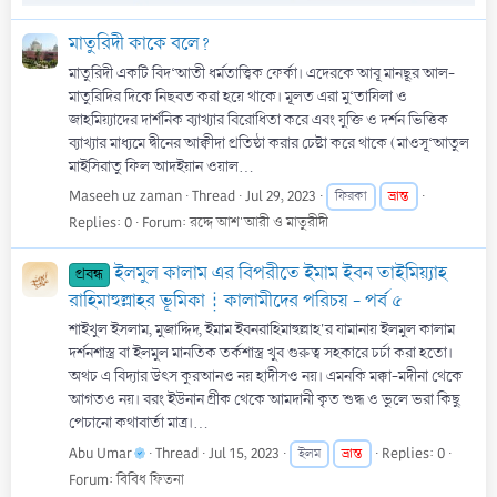
মাতুরিদী কাকে বলে?
মাতুরিদী একটি বিদ‘আতী ধর্মতাত্ত্বিক ফের্কা। এদেরকে আবূ মানছূর আল-
মাতুরিদির দিকে নিছবত করা হয়ে থাকে। মূলত এরা মু‘তাযিলা ও
জাহমিয়্যাদের দার্শনিক ব্যাখ্যার বিরোধিতা করে এবং যুক্তি ও দর্শন ভিত্তিক
ব্যাখ্যার মাধ্যমে দ্বীনের আক্বীদা প্রতিষ্ঠা করার চেষ্টা করে থাকে (মাওসূ‘আতুল
মাইসিরাতু ফিল আদইয়ান ওয়াল...
Maseeh uz zaman
Thread
Jul 29, 2023
ভ্রান্ত
ফিরকা
Replies: 0
Forum:
রদ্দে আশ'আরী ও মাতুরীদী
ইলমুল কালাম এর বিপরীতে ইমাম ইবন তাইমিয়্যাহ
প্রবন্ধ
রাহিমাহুল্লাহর ভূমিকা┊কালামীদের পরিচয় - পর্ব ৫
শাইখুল ইসলাম, মুজাদ্দিদ, ইমাম ইবনরাহিমাহুল্লাহ'র যামানায় ইলমুল কালাম
দর্শনশাস্ত্র বা ইলমুল মানতিক তর্কশাস্ত্র খুব গুরুত্ব সহকারে চর্চা করা হতো।
অথচ এ বিদ্যার উৎস কুরআনও নয় হাদীসও নয়। এমনকি মক্কা-মদীনা থেকে
আগতও নয়। বরং ইউনান গ্রীক থেকে আমদানী কৃত শুদ্ধ ও ভুলে ভরা কিছু
পেচানো কথাবার্তা মাত্র।...
Abu Umar
Thread
Jul 15, 2023
ভ্রান্ত
Replies: 0
ইলম
Forum:
বিবিধ ফিতনা