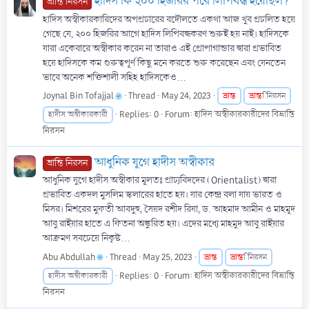
হাদিস কি ২০০ হিজরির পরে লিপিবদ্ধ হয়েছিল?
ভ্রান্তি নিরসন
হাদিস অস্বীকারকারিদের অপপ্রচারের বদৌলতে একথা আজ খুব প্রচলিত হয়ে
গেছে যে, ২০০ হিজরির আগে হাদিস লিপিবদ্ধকরণ শুরুই হয় নাই। হাদিসকে
যারা একেবারে অস্বীকার করেন না তারাও এই প্রোপাগান্ডার দ্বারা প্রভাবিত
হয়ে হাদিসকে কম গুরুত্বপূর্ণ কিছু মনে করতে শুরু করেছেন এবং যেনতেন
ভাবে অনেক শক্তিশালী সহিহ হাদিসকেও...
Joynal Bin Tofajjal
Thread
May 24, 2023
ভ্রান্ত
ভ্রান্ত
ি নিরসন
Replies: 0
Forum:
হাদিস অস্বীকারকারীদের বিভ্রান্তি
হাদীস অস্বীকারকারী
নিরসন
আধুনিক যুগে হাদীস অস্বীকার
ভ্রান্তি নিরসন
আধুনিক যুগে হাদীস অস্বীকার মূলতঃ প্রাচ্যবিদদের (Orientalist) দ্বারা
প্রভাবিত একদল মুসলিম স্কলারের হাতে হয়। যার কেন্দ্র বলা যায় ভারত ও
মিসর। মিশরের মুফতী আবদুহু, সৈয়দ রশীদ রিযা, ড. আহমাদ আমীন ও মাহমূদ
আবু রাইয়ার হাতে এ ফিতনা অঙ্কুরিত হয়। এদের মধ্যে মাহমুদ আবু রাইয়ার
আক্রমণ সবচেয়ে নিকৃষ্ট...
Abu Abdullah
Thread
May 25, 2023
ভ্রান্ত
ভ্রান্ত
ি নিরসন
Replies: 0
Forum:
হাদিস অস্বীকারকারীদের বিভ্রান্তি
হাদীস অস্বীকারকারী
নিরসন