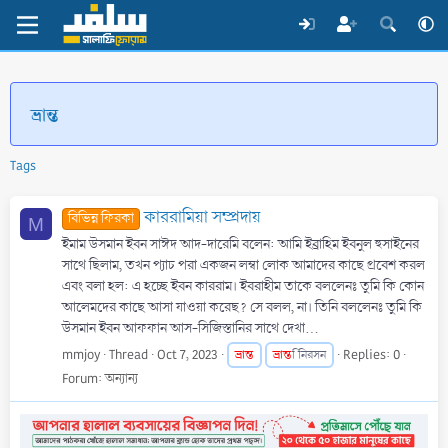
ভ্রান্ত
Tags
কাররামিয়া সম্প্রদায়
বিভিন্ন ফিরকা
M
ইমাম উসমান ইবন সাঈদ আদ-দারেমি বলেন: আমি ইব্রাহিম ইবনুল হুসাইনের
সাথে ছিলাম, তখন প্যাচ পরা একজন লম্বা লোক আমাদের কাছে প্রবেশ করল
এবং বলা হল: এ হচ্ছে ইবন কাররাম। ইবরাহীম তাকে বললেনঃ তুমি কি কোন
আলেমদের কাছে আসা যাওয়া করেছ? সে বলল, না। তিনি বললেনঃ তুমি কি
উসমান ইবন আফফান আস-সিজিস্তানির সাথে দেখা...
mmjoy
Thread
Oct 7, 2023
ভ্রান্ত
ভ্রান্ত
Replies: 0
ি নিরসন
Forum:
অন্যান্য