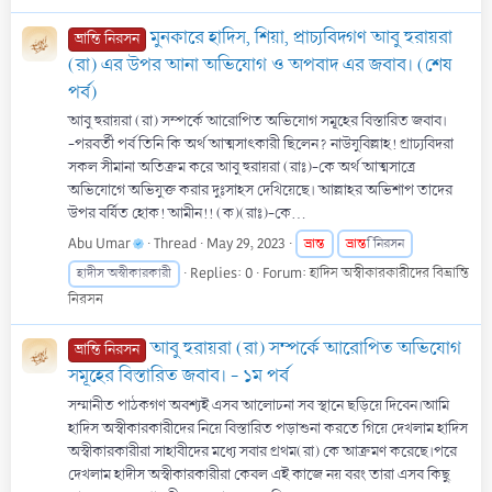
মুনকারে হাদিস, শিয়া, প্রাচ্যবিদগণ আবু হুরায়রা
ভ্রান্তি নিরসন
(রা) এর উপর আনা অভিযোগ ও অপবাদ এর জবাব। (শেষ
পর্ব)
আবু হুরায়রা (রা) সম্পর্কে আরোপিত অভিযোগ সমূহের বিস্তারিত জবাব।
-পরবর্তী পর্ব তিনি কি অর্থ আত্মসাৎকারী ছিলেন? নাউযুবিল্লাহ! প্রাচ্যবিদরা
সকল সীমানা অতিক্রম করে আবু হুরায়রা (রাঃ)-কে অর্থ আত্মসাত্রে
অভিযোগে অভিযুক্ত করার দুঃসাহস দেখিয়েছে। আল্লাহর অভিশাপ তাদের
উপর বর্ষিত হোক! আমীন!! (ক)(রাঃ)-কে...
Abu Umar
Thread
May 29, 2023
ভ্রান্ত
ভ্রান্ত
ি নিরসন
Replies: 0
Forum:
হাদিস অস্বীকারকারীদের বিভ্রান্তি
হাদীস অস্বীকারকারী
নিরসন
আবু হুরায়রা (রা) সম্পর্কে আরোপিত অভিযোগ
ভ্রান্তি নিরসন
সমূহের বিস্তারিত জবাব। - ১ম পর্ব
সম্মানীত পাঠকগণ অবশ্যই এসব আলোচনা সব স্থানে ছড়িয়ে দিবেন।আমি
হাদিস অস্বীকারকারীদের নিয়ে বিস্তারিত পড়াশুনা করতে গিয়ে দেখলাম হাদিস
অস্বীকারকারীরা সাহাবীদের মধ্যে সবার প্রথম(রা) কে আক্রমণ করেছে।পরে
দেখলাম হাদীস অস্বীকারকারীরা কেবল এই কাজে নয় বরং তারা এসব কিছু