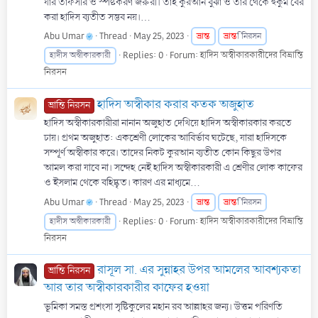
যার তাফসীর ও স্পষ্টকরণ জরুরী। তাই কুরআন বুঝা ও তার থেকে হুকুম বের
করা হাদিস ব্যতীত সম্ভব নয়।...
Abu Umar
Thread
May 25, 2023
ভ্রান্ত
ভ্রান্ত
ি নিরসন
Replies: 0
Forum:
হাদিস অস্বীকারকারীদের বিভ্রান্তি
হাদীস অস্বীকারকারী
নিরসন
হাদিস অস্বীকার করার কতক অজুহাত
ভ্রান্তি নিরসন
হাদিস অস্বীকারকারীরা নানান অজুহাত দেখিয়ে হাদিস অস্বীকারকার করতে
চায়। প্রথম অজুহাত: একশ্রেণী লোকের আবির্ভাব ঘটেছে, যারা হাদিসকে
সম্পূর্ণ অস্বীকার করে। তাদের নিকট কুরআন ব্যতীত কোন কিছুর উপর
আমল করা যাবে না। সন্দেহ নেই হাদিস অস্বীকারকারী এ শ্রেণীর লোক কাফের
ও ইসলাম থেকে বহিষ্কৃত। কারণ এর মাধ্যমে...
Abu Umar
Thread
May 25, 2023
ভ্রান্ত
ভ্রান্ত
ি নিরসন
Replies: 0
Forum:
হাদিস অস্বীকারকারীদের বিভ্রান্তি
হাদীস অস্বীকারকারী
নিরসন
রাসূল সা. এর সুন্নাহর উপর আমলের আবশ্যকতা
ভ্রান্তি নিরসন
আর তার অস্বীকারকারীর কাফের হওয়া
ভূমিকা সমস্ত প্রশংসা সৃষ্টিকুলের মহান রব আল্লাহর জন্য। উত্তম পরিণতি