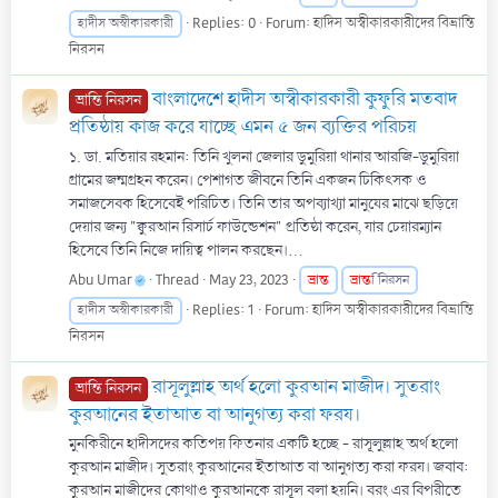
Replies: 0
Forum:
হাদিস অস্বীকারকারীদের বিভ্রান্তি
হাদীস অস্বীকারকারী
নিরসন
বাংলাদেশে হাদীস অস্বীকারকারী কুফুরি মতবাদ
ভ্রান্তি নিরসন
প্রতিষ্ঠায় কাজ করে যাচ্ছে এমন ৫ জন ব্যক্তির পরিচয়
১. ডা. মতিয়ার রহমান: তিনি খুলনা জেলার ডুমুরিয়া থানার আরজি-ডুমুরিয়া
গ্রামের জন্মগ্রহন করেন। পেশাগত জীবনে তিনি একজন চিকিৎসক ও
সমাজসেবক হিসেবেই পরিচিত। তিনি তার অপব্যাখ্যা মানুষের মাঝে ছড়িয়ে
দেয়ার জন্য "ক্বুরআন রিসার্চ ফাউন্ডেশন" প্রতিষ্ঠা করেন, যার চেয়ারম্যান
হিসেবে তিনি নিজে দায়িত্ব পালন করছেন।...
Abu Umar
Thread
May 23, 2023
ভ্রান্ত
ভ্রান্ত
ি নিরসন
Replies: 1
Forum:
হাদিস অস্বীকারকারীদের বিভ্রান্তি
হাদীস অস্বীকারকারী
নিরসন
রাসূলুল্লাহ অর্থ হলো কুরআন মাজীদ। সুতরাং
ভ্রান্তি নিরসন
কুরআনের ইতাআত বা আনুগত্য করা ফরয।
মুনকিরীনে হাদীসদের কতিপয় ফিতনার একটি হচ্ছে - রাসূলুল্লাহ অর্থ হলো
কুরআন মাজীদ। সুতরাং কুরআনের ইতাআত বা আনুগত্য করা ফরয। জবাব:
কুরআন মাজীদের কোথাও কুরআনকে রাসূল বলা হয়নি। বরং এর বিপরীতে