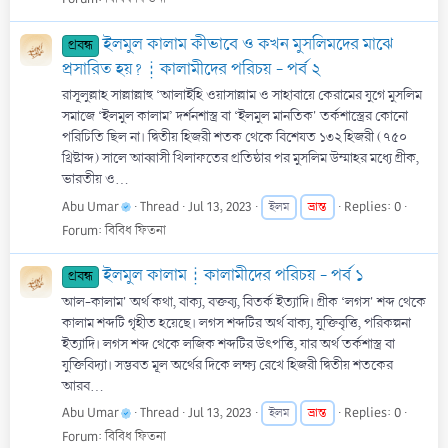
ইলমুল কালাম কীভাবে ও কখন মুসলিমদের মাঝে
প্রবন্ধ
প্রসারিত হয়?┊কালামীদের পরিচয় - পর্ব ২
রাসূলুল্লাহ সাল্লাল্লাহু ‘আলাইহি ওয়াসাল্লাম ও সাহাবায়ে কেরামের যুগে মুসলিম
সমাজে ‘ইলমুল কালাম’ দর্শনশাস্ত্র বা ‘ইলমুল মানতিক' তর্কশাস্ত্রের কোনো
পরিচিতি ছিল না। দ্বিতীয় হিজরী শতক থেকে বিশেষত ১৩২ হিজরী (৭৫০
খ্রিষ্টাব্দ) সালে আব্বাসী খিলাফতের প্রতিষ্ঠার পর মুসলিম উম্মাহর মধ্যে গ্রীক,
ভারতীয় ও...
Abu Umar
Thread
Jul 13, 2023
ভ্রান্ত
Replies: 0
ইলম
Forum:
বিবিধ ফিতনা
ইলমুল কালাম┊কালামীদের পরিচয় - পর্ব ১
প্রবন্ধ
আল-কালাম' অর্থ কথা, বাক্য, বক্তব্য, বিতর্ক ইত্যাদি। গ্রীক ‘লগস' শব্দ থেকে
কালাম শব্দটি গৃহীত হয়েছে। লগস শব্দটির অর্থ বাক্য, যুক্তিবৃত্তি, পরিকল্পনা
ইত্যাদি। লগস শব্দ থেকে লজিক শব্দটির উৎপত্তি, যার অর্থ তর্কশাস্ত্র বা
যুক্তিবিদ্যা। সম্ভবত মূল অর্থের দিকে লক্ষ্য রেখে হিজরী দ্বিতীয় শতকের
আরব...
Abu Umar
Thread
Jul 13, 2023
ভ্রান্ত
Replies: 0
ইলম
Forum:
বিবিধ ফিতনা