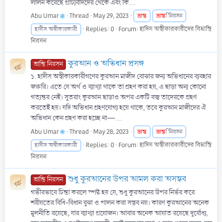
লালন করেছে প্রাচ্যবীদদের থেকে এবং কি...
Abu Umar
Thread
May 29, 2023
ভ্রান্ত
ভ্রান্ত
ি নিরসন
Replies: 0
Forum:
হাদিস অস্বীকারকারীদের বিভ্রান্তি
হাদীস অস্বীকারকারী
নিরসন
কুরআন ও অভিধান প্ৰসঙ্গ
ভ্রান্তি নিরসন
১. হাদীস অস্বীকারকারীগণের কুরআন মাজীদ বোঝার জন্য অভিধানের ব্যবহার
জরুরি। এতে যে অর্থ ও ব্যাখ্যা থাকে তা গ্রহণ করা হয়, এ ছাড়া অন্য কোনো
গত্যন্তর নেই। সুতরাং কুরআন ছাড়াও অপর একটি বস্তু তাদেরকে গ্রহণ
করতেই হয়। যদি অভিধান গ্রহণযোগ্য হয়ে থাকে, তবে কুরআন মাজীদের ঐ
অভিধান কেন গ্রহণ করা হচ্ছে না—...
Abu Umar
Thread
May 28, 2023
ভ্রান্ত
ভ্রান্ত
ি নিরসন
Replies: 0
Forum:
হাদিস অস্বীকারকারীদের বিভ্রান্তি
হাদীস অস্বীকারকারী
নিরসন
শুধু কুরআনের উপর আমল করা অসম্ভব
ভ্রান্তি নিরসন
গভীরভাবে চিন্তা করলে স্পষ্ট হয় যে, শুধু কুরআনের উপর নির্ভর করে
শরীয়তের বিধি-বিধান বুঝা ও পালন করা সম্ভব নয়। কারণ কুরআনের অনেক
মূলনীতি রয়েছে, যার ব্যাখ্যা প্রয়োজন। আবার অনেক আয়াত রয়েছে দুর্বোধ্য,