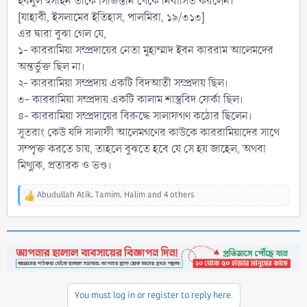
ইবনুল হুসাইন তাকে সিজিস্তান থেকে নির্বাসিত করলেন।
[যাহাবী, ইসলামের ইতিহাস, পালমিরা, ১৯/৩১৩]
এর দ্বারা বুঝা গেল যে,
১- কাররামিয়া সম্প্রদায়ের নেতা মুহাম্মাদ ইবন কাররাম আলেমদের
অন্তর্ভুক্ত ছিল না।
২- কাররামিয়া সম্প্রদায় একটি বিদআতী সম্প্রদায় ছিল।
৩- কাররামিয়া সম্প্রদায় একটি কালাম শাস্ত্রবিদ ফের্কা ছিল।
৪- কাররামিয়া সম্প্রদায়ের বিরুদ্ধে সালাফগণ কঠোর ছিলেন।
সুতরাং কেউ যদি সালাফী আলেমগণের কাউকে কাররামিয়াদের সাথে
সম্পৃক্ত করতে চায়, তাহলে বুঝতে হবে যে সে হয় জাহেল, অথবা
মিথ্যুক, প্রতারক ও ভণ্ড।
Abudullah Atik
,
Tamim
,
Halim
and 4 others
R
e
a
c
t
i
o
n
You must log in or register to reply here.
s