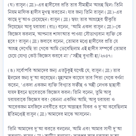
(ঘ) রাসূল (ﷺ)-এর হাদীসের প্রতি তার সীমাহীন আগ্রহ ছিল। তিনি
নিয়ম মাফিক হাদীস মুখস্থ করতেন। যার জন্য তিনি রাসূল (ﷺ)-এর
কাছে দু'আও চেয়েছেন। রাসূল (ﷺ) স্বয়ং তার আগ্রহের স্বীকৃতি
দিয়েছেন আবু হুরায়রা (রাঃ) বলেন, ‘আমি একদা রাসূল (ﷺ)-কে
জিজ্ঞেস করলাম, আপনার শাফাআত পাওয়া সৌভাগ্যবান ব্যক্তি কে
হবে? রাসূল (ﷺ) জবাবে বলেন, তোমার মধ্যে হাদীসের প্রতি যে
আগ্রহ দেখেছি তা থেকে আমি ভেবেছিলাম এই হাদীস সম্পর্কে তোমার
চেয়ে যোগ্য কেউ জিজ্ঞেস করবে না’।"সহীহ বুখারী হা/২০৪৭।
(ঙ) সর্বোপরি আমাদের জন্য এতটুকুই যথেষ্ট যে, রাসূল (ﷺ) তার
ইলমের জন্য দু'আ করেছেন। মুহাম্মাদ কায়েস তার পিতা থেকে বর্ণনা
করেন, ‘একদা একজন ব্যক্তি বিখ্যাত ফক্বীহ ও অহী লেখক ছাহাবী
যায়দ ইবনে ছাবেতকে জিজ্ঞেস করল। তিনি বলেন, তুমি আবু
হুরায়রাকে জিজ্ঞেস কর! কেননা একদিন আমি, আবু হুরায়রা ও
আরেকজন মসজিদে নববীতে বসে আল্লাহর যিকর ও দু'আ করেছিলাম
ইতিমধ্যেই রাসূল (ﷺ) আমাদের মাঝে আসলেন।
তিনি আমাদের দু'আ করতে বললেন, আমি এবং আমার সাথী দু'আ