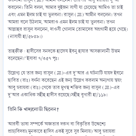
করলাম। রাসূল (ﷺ) আমীন বললেন। তারপর আবু হুরায়রা দু'আ
করলেন। তিনি বলল, আমার দুইজন সাথী যা চেয়েছে আমিও তা চাই
এবং এমন ইলম চাই যা ভুলবনা। রাসূল (ﷺ) আমীন বললেন। তখন
আমরা বলে উঠলাম, আমরাও এমন ইলম চাই যা ভুলবনা। তখন
আল্লাহর রাসূল বললেন, দাওসী গোলাম তোমাদের অগ্রগামী হয়ে গেছে।
(নাসায়ী হা/৫৮৪৯।)
তাহক্বীক্ব : হাদীসের সনদকে হাফেয ইবনু হাযার আসক্বালানী উত্তম
বলেছেন।”ইসাবা ৭/৩৫৭ পৃঃ।
উল্লেখ্য যে তার জন্য রাসূল (ﷺ)-এর দু'আর এ ঘটনাটি যায়দ ইবনে
ছাবিত (রাঃ) বর্ণনা করেছেন এই জন্য উল্লেখ করলাম অন্যথায় স্বয়ং
আবু হুরায়রা (রাঃ) থেকে তার মুখস্থ শক্তির জন্য রাসূল (ﷺ)-এর
দু'আর একাধিক সহীহ হাদীস রয়েছে।সহীহ বুখারী হা/১১৯।
তিনি কি খাদ্যলোভী ছিলেন?
আরবী ভাষা সম্পর্কে অজ্ঞতার দরুণ বা বিকৃতির উদ্দেশ্যে
প্রাচ্যবিদরা(মুনকারে হাদিস একই সুরে সুর মিলায়) আবু হুরায়রা