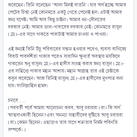
করেছেন। তিনি বলেছেন ‘আলা মিলই বাতনি’। যার অর্থ হচ্ছে আমার
পেটের চিন্তা নেই কোনমতে একটু খেতে পেলেই হল। এটাই আমার
জন্য যথেষ্ট। আমি আর কিছু চাইনা। আমার ধন-দৌলতের
দরকার নেই। আমার ভাল-খাবারের দরকার নেই। কোনমতে রাসূল
(ﷺ)-এর সাথে থাকতে পারাটাই আমার চাওয়া ও পাওয়া।
এই জন্যই তিনি উঁচু পরিবারের সন্তান হওয়ার পরেও, ব্যবসা বাণিজ্যে
বিরাট পারদর্শিতা থাকার পরেও সারাদিন ক্ষুধার্ত অবস্থায় মসজিদে
থাকতেন শুধু রাসূল(ﷺ)-এর হাদীস সংগ্রহ করার জন্য রাসূল (ﷺ)-
এর সান্নিধ্যে থাকার মহান আশায়। মহান আল্লাহ তার এই চেষ্টাকে
কবুল করেছেন। আজ তিনিই রাসূল(ﷺ)-এর হাদীসের মুখপাত্র বলা
যায়। ফালিল্লাহিল হামদ।
চলবে.....
(পরবর্তী পর্বে আমরা আলোচনা করব, আবু হুরায়রা (রা) কি অর্থ
আত্মসাৎকারী ছিলেন?এবং অনন্যা সাহাবীদের দৃষ্টিতে আবু হুরায়রা
(রা) কেমন ছিলেন। এছাড়াও তার সাথে শত্রুতার নির্মম পরিণতি
সম্পর্কে। )