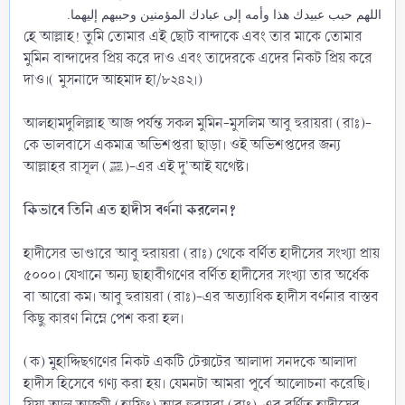
اللهم حبب عبيدك هذا وأمه إلى عبادك المؤمنين وحببهم إليهما.
হে আল্লাহ! তুমি তোমার এই ছোট বান্দাকে এবং তার মাকে তোমার
মুমিন বান্দাদের প্রিয় করে দাও এবং তাদেরকে এদের নিকট প্রিয় করে
দাও।( মুসনাদে আহমাদ হা/৮২৪২।)
আলহামদুলিল্লাহ আজ পর্যন্ত সকল মুমিন-মুসলিম আবু হুরায়রা (রাঃ)-
কে ভালবাসে একমাত্র অভিশপ্তরা ছাড়া। ওই অভিশপ্তদের জন্য
আল্লাহর রাসূল (ﷺ)-এর এই দু'আই যথেষ্ট।
কিভাবে তিনি এত হাদীস বর্ণনা করলেন?
হাদীসের ভাণ্ডারে আবু হুরায়রা (রাঃ) থেকে বর্ণিত হাদীসের সংখ্যা প্রায়
৫০০০। যেখানে অন্য ছাহাবীগণের বর্ণিত হাদীসের সংখ্যা তার অর্ধেক
বা আরো কম। আবু হুরায়রা (রাঃ)-এর অত্যাধিক হাদীস বর্ণনার বাস্তব
কিছু কারণ নিম্নে পেশ করা হল।
(ক) মুহাদ্দিছগণের নিকট একটি টেক্সটের আলাদা সনদকে আলাদা
হাদীস হিসেবে গণ্য করা হয়। যেমনটা আমরা পূর্বে আলোচনা করেছি।