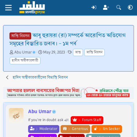
আবু হুরায়রা (রা) সম্পর্কে আরোপিত অভিযোগ
ভ্রান্তি নিরসন
সমূহের বিস্তারিত জবাব। - ১ম পর্ব
T
S
T
Abu Umar
May 29, 2023
ভ্রান্ত
ভ্রান্তি নিরসন
h
t
a
হাদীস অস্বীকারকারী
r
a
g
e
r
s
a
t
হাদিস অস্বীকারকারীদের বিভ্রান্তি নিরসন
d
d
s
a
t
t
a
e
r
t
Abu Umar
e
If you're in doubt ask الله.
Forum Staff
r
Moderator
Generous
ilm Seeker