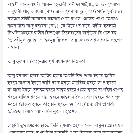
দাওসী আল-আযদী আল-কাহতানী। খলীফা খাইয়াত্ব প্রদত্ত বংশনামা
অনুযায়ী আবু হুরায়রা (রাঃ)-এর বংশনামা নূহ (আঃ) পর্যন্ত সুরক্ষিত।
বর্তমান সঊদী আরবের যাহরান গোত্র দাওস গোত্রের শাখা। আজও
যাহরানীরা আবু হুরায়রা (রাঃ)-কে নিয়ে গর্ব করে। মদীনা ইসলামী
বিশ্ববিদ্যালয়ের হাদীস বিভাগের সিলেবাসের অর্ন্তভুক্ত বিখ্যাত বই
‘তাদবীনুস-সুন্নাহ’ ও ‘ইলমুর রিজাল’-এর লেখক এই যাহরান বংশের
সন্তান।
আবু হুরায়রা (রাঃ)-এর পূর্ণ বংশনামা নিম্নরুপ
আবু হুরায়রা ইবনে আমির ইবনে আবদি যিশ-শারা ইবনে ত্বারিফ
ইবনে আত্তাব ইবনে আবি ছা'ব ইবনে মুনাব্বিহ ইবনে সা'দ ইবনে
ছা'লাবা ইবনে সুলাইম ইবনে ফাহম ইবনে গানম ইবনে দাওছিল গাওছ
ইবনে মালিক ইবনে যায় 'ইবনে কাহলান ইবনে সাবা ইবনে ইয়াশজুব
ইবনে ইয়ারুব ইবনে কাহতান ইবনে হুদ (আঃ)'।(তারীখ ত্বাবারী
১/৬১৩; সিয়ারু আ'লামিন নুবালা ২/৫৭৮।)
ছাহাবী তুফায়েলের হাতে তিনি ইসলাম গ্রহণ করেন। রাসূল (ﷺ) যখন
খায়বারের যুদ্ধে, তখন নিজ মাতৃভূমি থেকে হিজরত করে চলে আসেন।