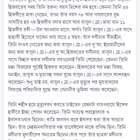
হিজরতের সময় তিনি তরুণ। বয়স ত্রিশের কম হবে। কেননা তিনি ৫৯
হিজরীতে মারা গেছেন, তখন তাঁর বয়স ৭৮ আর খায়বারের যুদ্ধ
সংঘটিত হয় ৭ম হিজরীর সফর মাসে আর রাসূল (ﷺ) মারা যান ১১
হিজরীর রবী—উল আওয়াল মাসে। অর্থাৎ তিনি রাসূল (ﷺ)-এর সাথে
ছাহাবী হিসেবে থাকেন প্রায় সাড়ে ৪ বছর। তাঁর ফযীলত সীমাহীন,
তিনি দাওস গোত্রের জন্য করা রাসূল (ﷺ)-এর দু'আ, ইয়ামানীদের
জন্য করা রাসূল (ﷺ)-এর দু'আ,হিজরতের ফযীলত, রাসূল (ﷺ)-এর
সাথে জিহাদ করার ফযীলত সবগুলোই তিনি পেয়েছেন। কেননা তিনি
মক্কা বিজয়ের পূর্বেই হিজরত করেছেন। হিজরতের পর মক্কা বিজয়,
হুনাইন, তাবুক ও মূতাসহ সকল যুদ্ধে রাসূল (ﷺ)-এর সাথে অংশগ্রহণ
করেছেন। শুধু তাই নয়, রাসূল (ﷺ)-এর মৃত্যুর পর মুরতাদদের
বিরুদ্ধে পরিচালিত যুদ্ধে অগ্র সেনানীর ভূমিকা পালন করেছেন।
তিনি শহীদ হয়ে মৃত্যুবরণ করতে চাইতেন যেমনটা গাযওয়ায়ে হিন্দের
হাদীসে ইচ্ছা পোষণ করেছেন। তিনি অত্যন্ত পরহেযগার ও
ইবাদতগুযার ছিলেন। রাত্রি জাগরণ করে ইবাদত করা তাঁর অভ্যাস
ছিল। তাঁর মেহমানদারিতার গল্প তাবেঈদের মাঝে প্রসিদ্ধ ছিল। তিনি
মদীনার মুফতীদের অন্যতম ছিলেন।তাঁর পরে তাঁর ছাত্ররা মদীনার