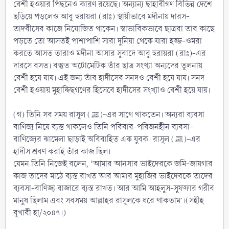
বেশী হওয়ার পিছনেও কারণ রয়েছে। অন্যান্য ছাহাবীগণ বিভিন্ন দেশে
ছড়িয়ে পড়লেও আবু হুরায়রা (রাঃ) স্থায়ীভাবে মদীনায় দারস-
তাদরীসের কাজে নিয়োজিত থাকেন। স্বাভাবিকভাবে ছাত্ররা তার কাছে
পড়তে তো আসতই পাশাপাশি সারা দুনিয়া থেকে যারা হজ্জ-ওমরা
করতে আসত তারাও মদীনা আসার সুবাদে আবু হুরায়রা (রাঃ)-এর
দারসে বসত। বস্তুত অটোমেটিক তাঁর ছাত্র সংখ্যা অন্যদের তুলনায়
বেশী হয়ে যায়। এই জন্য তাঁর হাদীসের সনদও বেশী হয়ে যায়। সনদ
বেশী হওয়ায় মুহাদ্দিছগণের হিসেবে হাদীসের সংখ্যাও বেশী হয়ে যায়।
(গ) তিনি সব সময় রাসূল (ﷺ)-এর সাথে থাকতেন। অন্যরা ব্যবসা
বাণিজ্য নিয়ে ব্যস্ত থাকলেও তিনি পরিবার-পরিজনহীন ব্যবসা-
বাণিজ্যের ঝামেলা ছাড়াই অবিবাহিত এক যুবক। রাসূল (ﷺ)-এর
হাদীস শ্রবণ করাই তাঁর কাজ ছিল।
যেমন তিনি নিজেই বলেন, ‘আমার আনসার ভাইদেরকে জমি-জায়গার
কাজ তাদের মাঠে ব্যস্ত রাখত আর আমার মুহাজির ভাইদেরকে তাদের
ব্যবসা-বাণিজ্য বাজারে ব্যস্ত রাখত। আর আমি আহলুস-সুফফার গরীব
মানুষ ছিলাম এবং সবসময় আল্লাহর রাসূলকে ধরে থাকতাম’।(সহীহ
বুখারী হা/২০৪৭।)