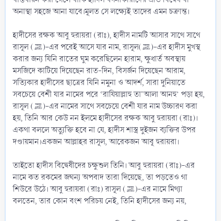
অনাস্থা সহজে আনা যাবে।মূলত সে লক্ষ্যেই তাদের এমন চক্রান্ত।
হাদীসের রক্ষক আবু হুরায়রা (রাঃ), হাদীস নামটি আসার সাথে সাথে
রাসূল (ﷺ)-এর পরেই আসে যার নাম, রাসূল(ﷺ)-এর হাদীস মুখস্থ
করার জন্য যিনি রাতের ঘুম করেছিলেন হারাম, ক্ষুধার্ত অবস্থায়
মসজিদে কাটিয়ে দিয়েছেন রাত-দিন, বিসর্জন দিয়েছেন আরাম,
সত্যিকার হাদীসের ছাত্রের যিনি নমুনা ও আদর্শ, সারা দুনিয়াতে
সবচেয়ে বেশী যার নামের পরে ‘রাযিয়াল্লাহু তা'আলা আনহু’ পড়া হয়,
রাসূল (ﷺ)-এর নামের সাথে সবচেয়ে বেশী যার নাম উচ্চারণ করা
হয়, তিনি আর কেউ নন ইলমে হাদীসের রক্ষক আবু হুরায়রা (রাঃ)।
একথা বললে অত্যুক্তি হবে না যে, হাদীস শাস্ত্র দুইজন ব্যক্তির উপর
দণ্ডায়মান।একজন আল্লাহর রাসূল, আরেকজন আবূ হুরায়রা।
তাইতো হাদীস বিদ্বেষীদের চক্ষুশুল তিনি। আবু হুরায়রা (রাঃ)-এর
নামে কত রকমের জঘন্য অপবাদ তারা দিয়েছে, তা পড়তেও গা
শিউরে উঠে। আবু হুরায়রা (রাঃ) রাসূল (ﷺ)-এর নামে মিথ্যা
বলতেন, তার কোন বংশ পরিচয় নেই, তিনি হাদীসের জন্য নয়,