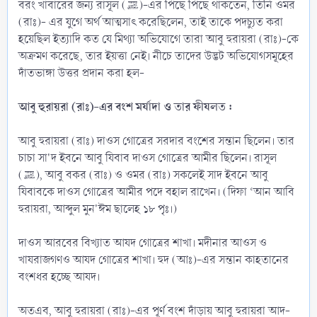
বরং খাবারের জন্য রাসূল (ﷺ)-এর পিছে পিছে থাকতেন, তিনি ওমর
(রাঃ)- এর যুগে অর্থ আত্মসাৎ করেছিলেন, তাই তাকে পদচ্যুত করা
হয়েছিল ইত্যাদি কত যে মিথ্যা অভিযোগে তারা আবু হুরায়রা (রাঃ)-কে
অক্রমণ করেছে, তার ইয়ত্তা নেই। নীচে তাদের উদ্ভট অভিযোগসমূহের
দাঁতভাঙ্গা উত্তর প্রদান করা হল-
আবু হুরায়রা (রাঃ)-এর বংশ মর্যাদা ও তার ফীযলত :
আবু হুরায়রা (রাঃ) দাওস গোত্রের সরদার বংশের সন্তান ছিলেন। তার
চাচা সা'দ ইবনে আবু যিবাব দাওস গোত্রের আমীর ছিলেন। রাসূল
(ﷺ), আবু বকর (রাঃ) ও ওমর (রাঃ) সকলেই সাদ ইবনে আবু
যিবাবকে দাওস গোত্রের আমীর পদে বহাল রাখেন। (দিফা ‘আন আবি
হুরায়রা, আব্দুল মুন'ঈম ছালেহ ১৮ পৃঃ।)
দাওস আরবের বিখ্যাত আযদ গোত্রের শাখা। মদীনার আওস ও
খাযরাজগণও আযদ গোত্রের শাখা। হুদ (আঃ)-এর সন্তান কাহতানের
বংশধর হচ্ছে আযদ।
অতএব, আবু হুরায়রা (রাঃ)-এর পূর্ণ বংশ দাঁড়ায় আবু হুরায়রা আদ-