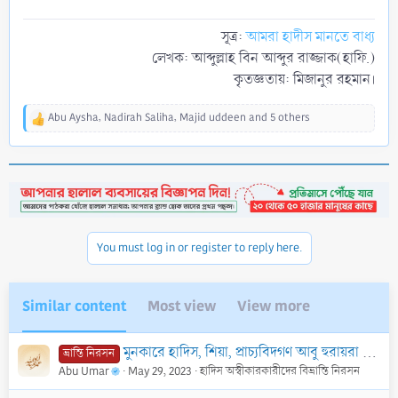
সূত্র:
আমরা হাদীস মানতে বাধ্য
লেখক: আব্দুল্লাহ বিন আব্দুর রাজ্জাক(হাফি.)
কৃতজ্ঞতায়: মিজানুর রহমান।​
Abu Aysha
,
Nadirah Saliha
,
Majid uddeen
and 5 others
R
e
a
c
t
i
o
n
You must log in or register to reply here.
s
:
Similar content
Most view
View more
মুনকারে হাদিস, শিয়া, প্রাচ্যবিদগণ আবু হুরায়রা (রা) এর উপর আনা অভিযোগ ও অপবাদ এর জবাব। (শেষ পর্ব)
ভ্রান্তি নিরসন
Abu Umar
May 29, 2023
হাদিস অস্বীকারকারীদের বিভ্রান্তি নিরসন