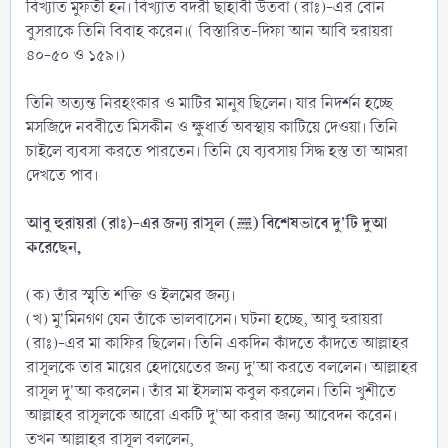
বিখ্যাত মুফতী হন। বিখ্যাত বদরী ছাহাবী উতবা (রাঃ)-এর বোন
বুসরাকে তিনি বিবাহ করেন।( বিস্তারিত-দিফা আন আবি হুরায়রা
৪০-৫০ ও ১৫৯।)
তিনি অত্যন্ত নিরহংকার ও মাটির মানুষ ছিলেন। যার নিদর্শন হচ্ছে
মসজিদে নববীতে মিসকীন ও ক্ষুধার্ত অবস্থায় কাটিয়ে দেওয়া। তিনি
চাইলে ব্যবসা করতে পারতেন। তিনি যে ব্যবসায় সিদ্ধ হস্ত তা আমরা
দেখতে পাব।
আবু হুরায়রা (রাঃ)-এর জন্য রাসূল (ﷺ) বিশেষভাবে দু'টি দুআ
করেছেন,
(ক) তাঁর স্মৃতি শক্তি ও ইলমের জন্য।
(খ) মু'মিনগণ যেন তাঁকে ভালবাসেন। ঘটনা হচ্ছে, আবু হুরায়রা
(রাঃ)-এর মা কাফির ছিলেন। তিনি একদিন কাঁদতে কাঁদতে আল্লাহর
রাসূলকে তার মায়ের হেদায়েতের জন্য দু'আ করতে বললেন। আল্লাহর
রাসূল দু'আ করলেন। তাঁর মা ইসলাম কবুল করলেন। তিনি খুশীতে
আল্লাহর রাসূলকে আরো একটি দু'আ করার জন্য আবেদন করেন।
তখন আল্লাহর রাসূল বললেন,