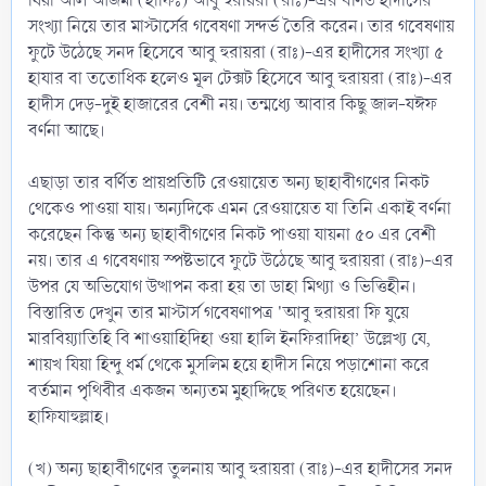
যিয়া আল আজমী (হাফিঃ) আবু হুরায়রা (রাঃ)-এর বর্ণিত হাদীসের
সংখ্যা নিয়ে তার মাস্টার্সের গবেষণা সন্দর্ভ তৈরি করেন। তার গবেষণায়
ফুটে উঠেছে সনদ হিসেবে আবু হুরায়রা (রাঃ)-এর হাদীসের সংখ্যা ৫
হাযার বা ততোধিক হলেও মূল টেক্সট হিসেবে আবু হুরায়রা (রাঃ)-এর
হাদীস দেড়-দুই হাজারের বেশী নয়। তন্মধ্যে আবার কিছু জাল-যঈফ
বর্ণনা আছে।
এছাড়া তার বর্ণিত প্রায়প্রতিটি রেওয়ায়েত অন্য ছাহাবীগণের নিকট
থেকেও পাওয়া যায়। অন্যদিকে এমন রেওয়ায়েত যা তিনি একাই বর্ণনা
করেছেন কিন্তু অন্য ছাহাবীগণের নিকট পাওয়া যায়না ৫০ এর বেশী
নয়। তার এ গবেষণায় স্পষ্টভাবে ফুটে উঠেছে আবু হুরায়রা (রাঃ)-এর
উপর যে অভিযোগ উত্থাপন করা হয় তা ডাহা মিথ্যা ও ভিত্তিহীন।
বিস্তারিত দেখুন তার মাস্টার্স গবেষণাপত্র 'আবু হুরায়রা ফি যুয়ে
মারবিয়্যাতিহি বি শাওয়াহিদিহা ওয়া হালি ইনফিরাদিহা’ উল্লেখ্য যে,
শায়খ যিয়া হিন্দু ধর্ম থেকে মুসলিম হয়ে হাদীস নিয়ে পড়াশোনা করে
বর্তমান পৃথিবীর একজন অন্যতম মুহাদ্দিছে পরিণত হয়েছেন।
হাফিযাহুল্লাহ।
(খ) অন্য ছাহাবীগণের তুলনায় আবু হুরায়রা (রাঃ)-এর হাদীসের সনদ