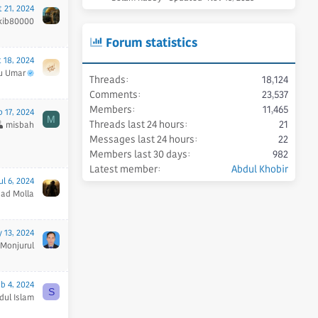
 21, 2024
kib80000
Forum statistics
 18, 2024
u Umar
Threads
18,124
Comments
23,537
Members
11,465
 17, 2024
M
Threads last 24 hours
21
misbah
Messages last 24 hours
22
Members last 30 days
982
Latest member
Abdul Khobir
ul 6, 2024
had Molla
 13, 2024
Monjurul
b 4, 2024
S
dul Islam