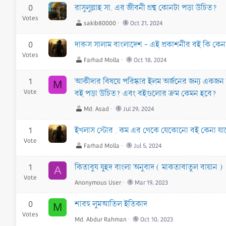
0
রাসুলুল্লাহ সা. এর জীবনী গ্রন্থ কোনটা পড়া উচিত?
Votes
sakib80000
Oct 21, 2024
0
দারুস সালাম বাংলাদেশ - এই প্রকাশনীর বই কি কেন
Votes
Farhad Molla
Oct 18, 2024
1
আকীদার বিষয়ে পরিষ্কার ইলম অর্জনের জন্য একজন 
M
Vote
বই পড়া উচিত? এবং বইগুলোর ক্রম কেমন হবে?
Md. Asad
Jul 29, 2024
1
ইখলাস স্টোর . কম এর থেকে যেকোনো বই কেনা যা
Vote
Farhad Molla
Jul 5, 2024
1
কিতাবুয যুহদ বাংলা অনুবাদ ( মাকতাবাতুল বায়ান )
A
Vote
Anonymous User
Mar 19, 2023
0
শারহু লুমআতিল ইতিকাদ
M
Votes
Md. Abdur Rahman
Oct 10, 2023