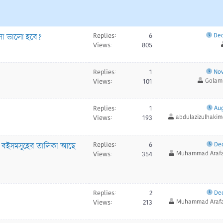
ুলো ভালো হবে?
Replies
6
Dec
Views
805
Replies
1
Nov
Golam
Views
101
Replies
1
Aug
abdulazizulhaki
Views
193
ো বইসমসূহের তালিকা আছে
Replies
6
Dec
Muhammad Araf
Views
354
Replies
2
Dec
Muhammad Araf
Views
213