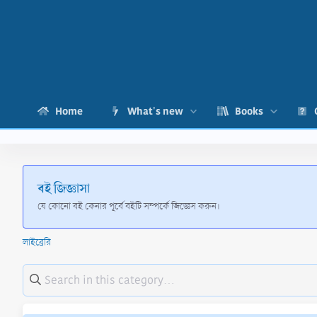
Home
What's new
Books
বই জিজ্ঞাসা
যে কোনো বই কেনার পূর্বে বইটি সম্পর্কে জিজ্ঞেস করুন।
লাইব্রেরি