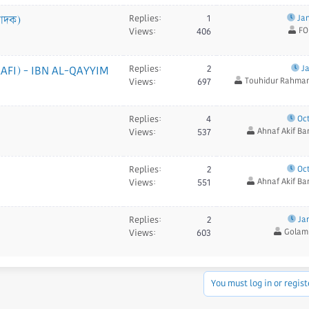
বাদক)
Replies
1
Jan
FO
Views
406
FI) - IBN AL-QAYYIM
Replies
2
Ja
Touhidur Rahman
Views
697
Replies
4
Oct
Ahnaf Akif B
Views
537
Replies
2
Oct
Ahnaf Akif B
Views
551
Replies
2
Jan
Golam
Views
603
You must log in or regist