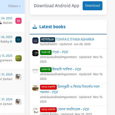
Download Android App
Download
Filters
 24, 2025
Mahim
Latest books
 26, 2025
TOHFA E ITHNA ASHARIA
শর্ট পিডিএফ
 Rabby
SadiulHakim
Updated:
Jun 28, 2026
পড়ো - PDF
বাংলা বই
 13, 2025
abdulazizulhakimgrameen
Updated:
Nov 15,
mgrameen
2025
ইজমায়ি আকিদা - PDF
বাংলা বই
abdulazizulhakimgrameen
Updated:
Nov 15,
 31, 2024
2025
at Zaman
মিলাদুন্নবী ও কিয়াম বিতর্কের সরল
গায়রে সালাফি
সমাধান - PDF
abdulazizulhakimgrameen
Updated:
Nov 15,
 31, 2024
2025
at Zaman
সেলফ কনফিডেন্স - PDF
গায়রে সালাফি
Golam Rabby
Updated:
Nov 15, 2025