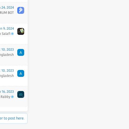
 24, 2024
RUM BOT
n 9, 2024
 Salafi
 10, 2023
angladesh
 10, 2023
angladesh
 16, 2023
 Rabby
er to post here.