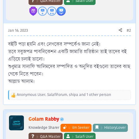
Q&A Master
Salafi User
Jan 16, 2023
#2
বইটি পড়া হয়নি এবং লেখকের সম্পর্কেও জানা নেই।
তবে সবুজপত্র পাবলিকেশন একটি জামাতি প্রতিষ্ঠান তাই তাদের বই
এড়িয়ে চলাই ভালো।
শুধুমাত্র সালাফি আলিমদের সম্পাদিত ও অনুদিত বইগুলো তাদের কাছ
থেকে নিতে পারেন।
আল্লাহু আলাম।
Anonymous User
,
SalafiForum
,
shipa
and 1 other person
R
e
a
c
Golam Rabby
t
i
Knowledge Sharer
ilm Seeker
HistoryLover
o
n
Q&A Master
Salafi User