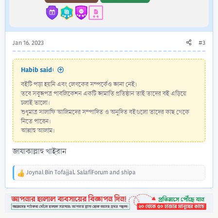
s
:
Jan 16, 2023
#3
Habib said:
বইটি পড়া হয়নি এবং লেখকের সম্পর্কেও জানা নেই।
তবে সবুজপত্র পাবলিকেশন একটি জামাতি প্রতিষ্ঠান তাই তাদের বই এড়িয়ে
চলাই ভালো।
শুধুমাত্র সালাফি আলিমদের সম্পাদিত ও অনুদিত বইগুলো তাদের কাছ থেকে
নিতে পারেন।
আল্লাহু আলাম।
জাযাকাল্লাহু খাইরান
Joynal Bin Tofajjal
,
SalafiForum
and
shipa
R
e
a
c
t