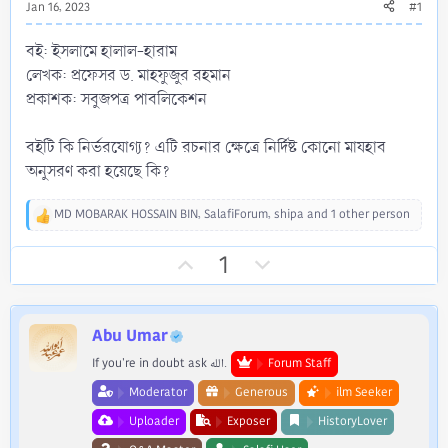
Jan 16, 2023
#1
বই: ইসলামে হালাল-হারাম
লেখক: প্রফেসর ড. মাহফুজুর রহমান
প্রকাশক: সবুজপত্র পাবলিকেশন
বইটি কি নির্ভরযোগ্য? এটি রচনার ক্ষেত্রে নির্দিষ্ট কোনো মাযহাব
অনুসরণ করা হয়েছে কি?
MD MOBARAK HOSSAIN BIN
,
SalafiForum
,
shipa
and 1 other person
R
e
U
D
1
a
c
p
o
t
v
w
i
o
n
o
Abu Umar
n
t
v
If you're in doubt ask الله.
Forum Staff
s
e
o
:
Moderator
Generous
ilm Seeker
t
Uploader
Exposer
HistoryLover
e