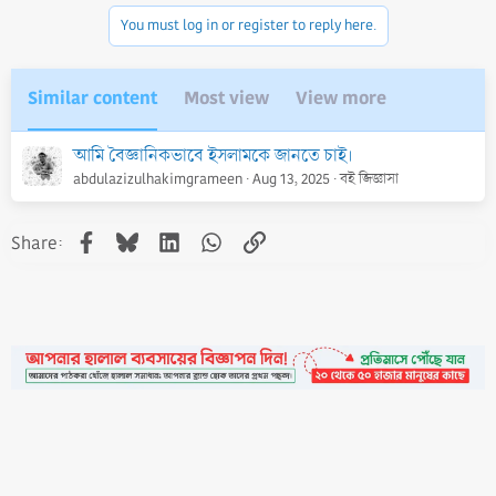
i
o
You must log in or register to reply here.
n
s
:
Similar content
Most view
View more
আমি বৈজ্ঞানিকভাবে ইসলামকে জানতে চাই।
abdulazizulhakimgrameen
Aug 13, 2025
বই জিজ্ঞাসা
Facebook
Bluesky
LinkedIn
WhatsApp
Link
Share:
•
Contact
•
FAQs
•
Medals
•
Facebook
•
Terms
•
Privacy