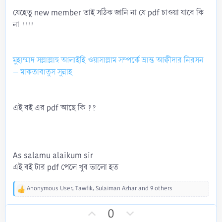
যেহেতু new member তাই সঠিক জানি না যে pdf চাওয়া যাবে কি
না !!!!
মুহাম্মাদ সল্লাল্লাহু আলাইহি ওয়াসাল্লাম সম্পর্কে ভ্রান্ত আক্বীদার নিরসন
– মাকতাবাতুস সুন্নাহ
এই বই এর pdf আছে কি ??
As salamu alaikum sir
এই বই টার pdf পেলে খুব ভালো হত
Anonymous User
,
Tawfik
,
Sulaiman Azhar
and 9 others
R
e
U
D
0
a
c