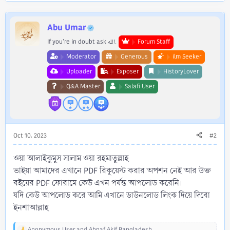
p
o
t
v
w
i
o
n
o
Abu Umar
n
t
v
If you're in doubt ask الله.
Forum Staff
s
e
o
:
Moderator
Generous
ilm Seeker
t
Uploader
Exposer
HistoryLover
e
Q&A Master
Salafi User
Oct 10, 2023
#2
ওয়া আলাইকুমুস সালাম ওয়া রহমাতুল্লাহ
ভাইয়া আমাদের এখানে PDF রিকুয়েস্ট করার অপশন নেই আর উক্ত
বইয়ের PDF ফোরামে কেউ এখন পর্যন্ত আপলোড করেনি।
যদি কেউ আপলোড করে আমি এখানে ডাউনলোড লিংক দিয়ে দিবো
ইনশাআল্লাহ
Anonymous User
and
Ahnaf Akif Bangladesh