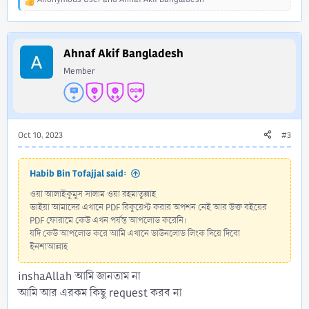
R
e
a
c
Ahnaf Akif Bangladesh
t
i
Member
o
n
s
:
Oct 10, 2023
#3
Habib Bin Tofajjal said:
ওয়া আলাইকুমুস সালাম ওয়া রহমাতুল্লাহ
ভাইয়া আমাদের এখানে PDF রিকুয়েস্ট করার অপশন নেই আর উক্ত বইয়ের
PDF ফোরামে কেউ এখন পর্যন্ত আপলোড করেনি।
যদি কেউ আপলোড করে আমি এখানে ডাউনলোড লিংক দিয়ে দিবো
ইনশাআল্লাহ
inshaAllah আমি জানতাম না
আমি আর এরকম কিছু request করব না