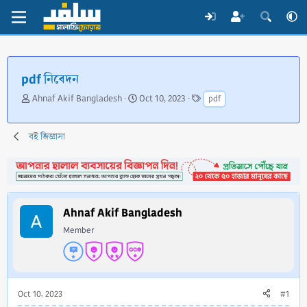
pdf নিবেদন
T
S
T
Ahnaf Akif Bangladesh
Oct 10, 2023
pdf
h
t
a
r
a
g
e
r
s
বই জিজ্ঞাসা
a
t
d
d
s
a
t
t
a
e
Ahnaf Akif Bangladesh
r
t
Member
e
r
Oct 10, 2023
#1