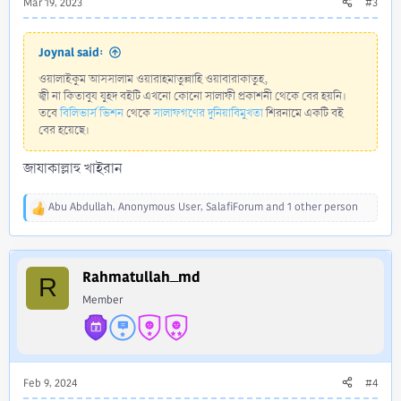
Mar 19, 2023
#3
Joynal said:
ওয়ালাইকুম আসসালাম ওয়ারাহমাতুল্লাহি ওয়াবারাকাতুহ,
জ্বী না কিতাবুয যুহদ বইটি এখনো কোনো সালাফী প্রকাশনী থেকে বের হয়নি।
তবে
বিলিভার্স ভিশন
থেকে
সালাফগণের দুনিয়াবিমুখতা
শিরনামে একটি বই
বের হয়েছে।
জাযাকাল্লাহু খাইরান
Abu Abdullah
,
Anonymous User
,
SalafiForum
and 1 other person
R
e
a
c
Rahmatullah_md
t
R
i
Member
o
n
s
:
Feb 9, 2024
#4