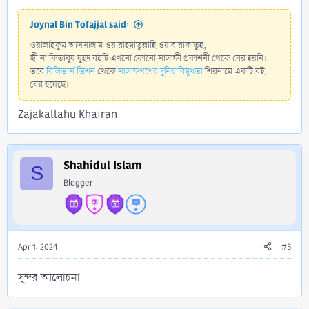
Joynal Bin Tofajjal said:
ওয়ালাইকুম আসসালাম ওয়ারাহমাতুল্লাহি ওয়াবারাকাতুহ,
জ্বী না কিতাবুয যুহদ বইটি এখনো কোনো সালাফী প্রকাশনী থেকে বের হয়নি।
তবে
বিলিভার্স ভিশন
থেকে
সালাফগণের দুনিয়াবিমুখতা
শিরনামে একটি বই
বের হয়েছে।
Zajakallahu Khairan
Shahidul Islam
S
Blogger
Apr 1, 2024
#5
সুন্দর আলোচনা