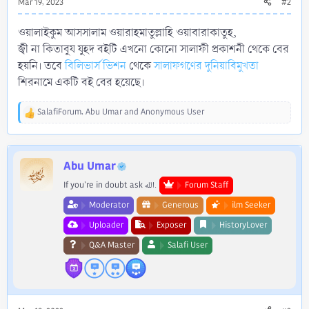
Mar 19, 2023
#2
ওয়ালাইকুম আসসালাম ওয়ারাহমাতুল্লাহি ওয়াবারাকাতুহ,
জ্বী না কিতাবুয যুহদ বইটি এখনো কোনো সালাফী প্রকাশনী থেকে বের
হয়নি। তবে
বিলিভার্স ভিশন
থেকে
সালাফগণের দুনিয়াবিমুখতা
শিরনামে একটি বই বের হয়েছে।
SalafiForum
,
Abu Umar
and
Anonymous User
R
e
a
c
Abu Umar
t
i
If you're in doubt ask الله.
Forum Staff
o
n
Moderator
Generous
ilm Seeker
s
Uploader
Exposer
HistoryLover
:
Q&A Master
Salafi User