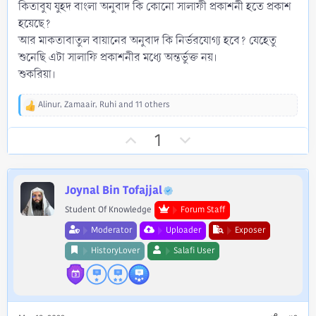
কিতাবুয যুহদ বাংলা অনুবাদ কি কোনো সালাফী প্রকাশনী হতে প্রকাশ
হয়েছে?
আর মাকতাবাতুল বায়ানের অনুবাদ কি নির্ভরযোগ্য হবে? যেহেতু
শুনেছি এটা সালাফি প্রকাশনীর মধ্যে অন্তর্ভুক্ত নয়।
শুকরিয়া।
Alinur
,
Zamaair
,
Ruhi
and 11 others
R
e
U
D
1
a
c
p
o
t
v
w
i
o
n
o
Joynal Bin Tofajjal
n
t
v
Student Of Knowledge
Forum Staff
s
e
o
:
Moderator
Uploader
Exposer
t
HistoryLover
Salafi User
e