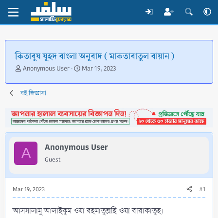
কিতাবুয যুহদ বাংলা অনুবাদ ( মাকতাবাতুল বায়ান )
T
S
Anonymous User
Mar 19, 2023
h
t
r
a
বই জিজ্ঞাসা
e
r
a
t
d
d
s
a
t
t
a
e
Anonymous User
A
r
Guest
t
e
r
Mar 19, 2023
#1
আসসালামু আলাইকুম ওয়া রহমাতুল্লহি ওয়া বারাকাতুহ।