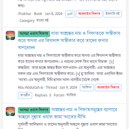
জন্য।
Iftakhar
Book
Jan 8, 2024
আসমাউস
সিফাত
pdf
ইসলামি বই
Category:
বাংলা বই
যারা আল্লাহর নাম ও সিফাতকে অস্বীকার
আসমা ওয়াস সিফাত
করে অথবা এর কিয়দংশ অস্বীকার করে তাদের কথার
অপনোদন
যারা আল্লাহর নাম ও সিফাতকে অস্বীকার করে অথবা এর কিয়দংশ অস্বীকার
করে তাদের কথার অপনোদন। এ ধরনের লোক তিন ভাগে বিভক্ত: [১]
জাহমিয়া: তারা হচ্ছে জাহম ইবন সাফওয়ান-এর অনুসারী। এরা আল্লাহর
সকল নাম এবং সিফাতকে অস্বীকার করে। [২] মু‘তাযিলা: তারা ওয়াসিল ইবন
‘আতা-এর অনুসারী, যিনি হাসান আল-বাসরীর বৈঠক থেকে...
Abu Abdullah
Thread
Jan 9, 2024
আসমাউস
সিফাত
আকিদা
Replies: 5
Forum:
আকিদা
তাওহীদ
আল্লাহর নাম ও সিফাতসমূহের ব্যাপারে
আসমা ওয়াস সিফাত
আহলে সুন্নাত ওয়াল জামা‘আতের নীতি
পূর্ববর্তী আলিমগণ ও তাদের অনুসারী আহলে সুন্নাত ওয়াল জামা‘আতের