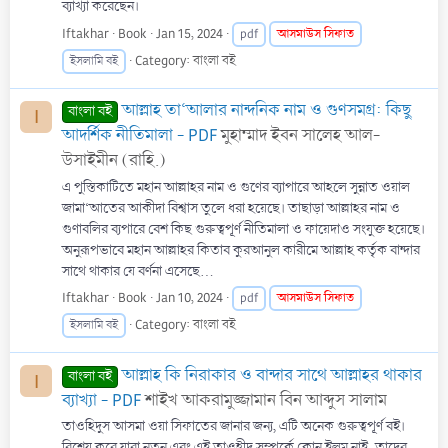
ব্যাখ্যা করেছেন।
Iftakhar
Book
Jan 15, 2024
আসমাউস
সিফাত
pdf
Category:
বাংলা বই
ইসলামি বই
আল্লাহ তা‘আলার নান্দনিক নাম ও গুণসমগ্র: কিছু
বাংলা বই
I
আদর্শিক নীতিমালা - PDF
মুহাম্মাদ ইবন সালেহ আল-
উসাইমীন (রাহি.)
এ পুস্তিকাটিতে মহান আল্লাহর নাম ও গুণের ব্যাপারে আহলে সুন্নাত ওয়াল
জামা‘আতের আকীদা বিশ্বাস তুলে ধরা হয়েছে। তাছাড়া আল্লাহর নাম ও
গুণাবলির ব্যপারে বেশ কিছ গুরুত্বপূর্ণ নীতিমালা ও ফায়েদাও সংযুক্ত হয়েছে।
অনুরূপভাবে মহান আল্লাহর কিতাব কুরআনুল কারীমে আল্লাহ কর্তৃক বান্দার
সাথে থাকার যে বর্ণনা এসেছে...
Iftakhar
Book
Jan 10, 2024
আসমাউস
সিফাত
pdf
Category:
বাংলা বই
ইসলামি বই
আল্লাহ কি নিরাকার ও বান্দার সাথে আল্লাহর থাকার
বাংলা বই
I
ব্যাখ্যা - PDF
শাইখ আকরামুজ্জামান বিন আব্দুস সালাম
তাওহিদুস আসমা ওয়া সিফাতের জানার জন্য, এটি অনেক গুরুত্বপূর্ণ বই।
বিশেষ করে যারা নতুন এবং এই তাওহীদ সম্পর্কে কোন ইলম নাই, তাদের