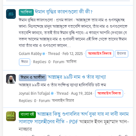
ঈমান বৃদ্ধির কারণগুলো কী কী?
আকিদা
ঈমান বৃদ্ধির কারণগুলো : প্রথম কারণ : আল্লাহ্‌কে তার নাম ও গুণসমূহসহ
জানা। নিঃসন্দেহে মানুষ আল্লাহ্‌কে যতবেশি জানবে, তাঁর নাম ও গুণগুলোকে
যতবেশি জানবে; ততই তাঁর ঈমান বৃদ্ধি পাবে। এ কারণে আপনি দেখবেন যে
সকল আলেম আল্লাহ্‌র নাম ও গুণাবলী জানেন এই দিক থেকে তাদের ঈমান
যারা তাঁর নাম ও গুণগুলো জানেন...
Golam Rabby
Thread
Feb 12, 2025
আসমাউস
সিফাত
ইবাদত
Replies: 0
Forum:
আকিদা
ঈমান
আল্লাহ্‌র ৯৯টি নাম ও তাঁর ব্যাখ্যা
ঈমান ও আকীদা
আল্লাহ্‌র ৯৯টি নাম ও তাঁর সংক্ষিপ্ত ব্যাখ্যা হাদিসবিডি ডট কম
Joynal Bin Tofajjal
Thread
Aug 19, 2024
আসমাউস
সিফাত
Replies: 0
Forum:
অনলাইন রিডার
আল্লাহর কিছু গুণাবলির অর্থ বুঝা যায় না দাবী বনাম
বাংলা বই
সালাফে সালেহীনের নীতি - PDF
আহমাদ ইবন মুহাম্মাদ আন-
নাজ্জার