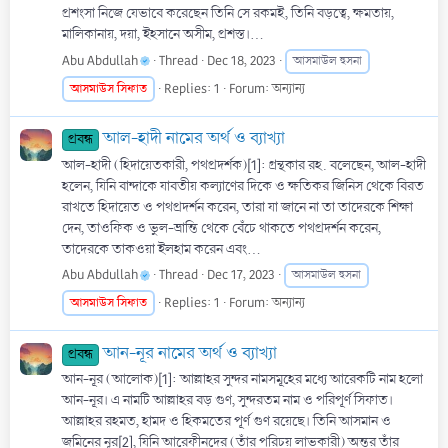
প্রশংসা নিজে যেভাবে করেছেন তিনি সে রকমই, তিনি বড়ত্বে, ক্ষমতায়,
মালিকানায়, দয়া, ইহসানে অসীম, প্রশস্ত।...
Abu Abdullah
Thread
Dec 18, 2023
আসমাউল হুসনা
আসমাউস
সিফাত
Replies: 1
Forum:
অন্যান্য
আল-হাদী নামের অর্থ ও ব্যাখ্যা
প্রবন্ধ
আল-হাদী (হিদায়েতকারী, পথপ্রদর্শক)[1]: গ্রন্থকার রহ. বলেছেন, আল-হাদী
হলেন, যিনি বান্দাকে যাবতীয় কল্যাণের দিকে ও ক্ষতিকর জিনিস থেকে বিরত
রাখতে হিদায়েত ও পথপ্রদর্শন করেন, তারা যা জানে না তা তাদেরকে শিক্ষা
দেন, তাওফিক ও ভুল-ভ্রান্তি থেকে বেঁচে থাকতে পথপ্রদর্শন করেন,
তাদেরকে তাকওয়া ইলহাম করেন এবং...
Abu Abdullah
Thread
Dec 17, 2023
আসমাউল হুসনা
আসমাউস
সিফাত
Replies: 1
Forum:
অন্যান্য
আন-নূর নামের অর্থ ও ব্যাখ্যা
প্রবন্ধ
আন-নূর (আলোক)[1]: আল্লাহর সুন্দর নামসমূহের মধ্যে আরেকটি নাম হলো
আন-নূর। এ নামটি আল্লাহর বড় গুণ, সুন্দরতম নাম ও পরিপূর্ণ সিফাত।
আল্লাহর রহমত, হামদ ও হিকমতের পূর্ণ গুণ রয়েছে। তিনি আসমান ও
জমিনের নূর[2], যিনি আরেফীনদের (তাঁর পরিচয় লাভকারী) অন্তর তাঁর