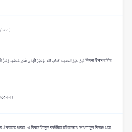
। (ছহীহ মুসলিম হা/৮৬৭)
করতেন না।
যমতে হারাম। এ বিষয়ে ইবনুল কাইয়্যিম রহিমাহুল্লাহ আহকামুল যিম্মাহ গ্রন্থে