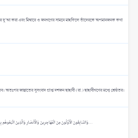
যাণের দু'আ করা এবং মিম্বারে ও জনগণের সামনে মাহফিলে তাঁদেরকে অপমানজনক কথা
তঃপর জান্নাতের সুসংবাদ প্রাপ্ত দশজন ছাহাবী (রা.) ছাহাবীগণের মধ্যে শ্রেষ্ঠতর।
উত্তর: তাঁদের সম্মান ও মর্যাদা বিষয়ে দলীল-প্রমাণ হলো আল্লাহ তা'আলা'র এই বাণী: وَالسَّابِقُونَ الْأَوَّلُونَ مِنَ الْمُهَاجِرِينَ وَالْأَنصَارِ وَالَّذِينَ اتَّبَعُوهُم بِإِحْسَنِ رَّضِيَ اللَّهُ عَنْهُمْ وَرَضُوا عَنْهُ وَأَعَدَّ لَهُمْ جَنَّاتٍ تَجْرِي تَحْتَهَا الْأَنْهَارُ خَالِدِينَ فِيهَا...