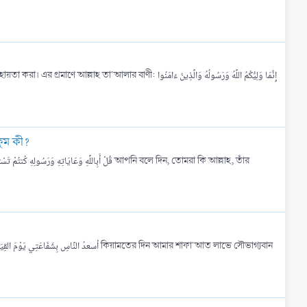
্রূপ করল তার হুকুম কী?