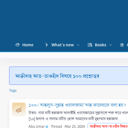
Home
What's new
Books
আক্বীদাহ আত-তাওহীদ বিষয়ে ১০০ প্রশ্নোত্তর
Tags
১০০। আহলুস-সুন্নাহ ওয়ালজামা'আহ কাদেরকে বলা হয়?
উত্তর: যারা নাবী ছল্লাল্লাহু আলাইহি ওয়াসাল্লামের সুন্নাতকে শক্ত করে ধারণ 
[১৬] ছলাত ও সালাম বর্ষিত হোক আমাদের নাবী মুহাম্মাদ ছল্লাল্লাহু...
Abu Umar
Thread
Mar 23, 2024
আক্বীদাহ
আত-তাওহীদ
বিষয়ে