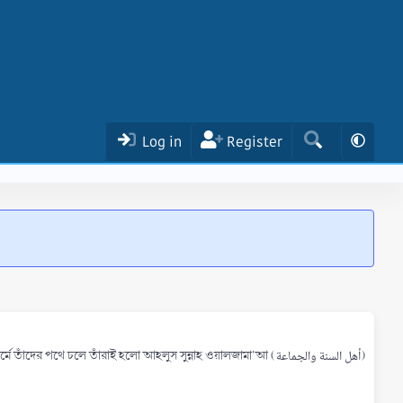
Log in
Register
 পথে চলে তাঁরাই হলো আহলুস সুন্নাহ ওয়ালজামা'আ (أهل السنة والجماعة)