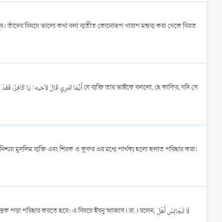
মানুষ। তাঁদের বিষয়ে ভালো কথা বলা ব্যতীত কোনোরূপ খারাপ মন্তব্য করা থেকে বিরত
করতে হবে। এ বিষয়ে ইবনু আব্বাস (রা.) বলেন, لَا تُجَالِسُ أَهْلَ