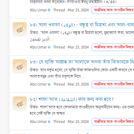
বিস্তারিত বর্ণনা করেছেন। ফাতাওয়া ইবনু উছাইমীন। (৩/৪৪)
Abu Umar
Thread
Mar 23, 2024
আক্বীদাহ
আত-তাওহীদ
বিষয়ে
উত্তর: 'আল ওয়ালা' (الولاء) বন্ধুত্ব বা মিত্রতা হলো, মুহাব্বাত করা, ভালোবাসা ও বন্ধুত্ব করা এবং আল্লাহ, তাঁর রসূল ছল্লাল্লাহু আলাইহি ওয়াসাল্লাম ও সকল মুসলিমকে সহায়তা করা। এর প্রমাণে আল্লাহ তা'আলার বাণী: إِنَّمَا وَلِيُّكُمُ اللَّهُ وَرَسُولُهُ وَالَّذِينَ ءَامَنُوا
الَّذِينَ يُقِيمُونَ...
Abu Umar
Thread
Mar 23, 2024
আক্বীদাহ
আত-তাওহীদ
বিষয়ে
উত্তর: তার হুকুম হলো, যে ব্যক্তি উক্ত কাজগুলির কোন একটি করবে সে কাফির হয়ে যাবে। এ বিষয়ে আল্লাহ তা'আলা বলেন, َعْتَذِرُوا قَدْ كَفَرْتُم بَعْدَ إِيمَانِكُمْ
আয়াতসমূহ এবং তাঁর রসূলকে নিয়ে...
Abu Umar
Thread
Mar 23, 2024
আক্বীদাহ
আত-তাওহীদ
বিষয়ে
৮২। শাফা'আত (الشفاعة) কার জন্য করা হবে?
উত্তর: শাফা'আত হবে কেবলমাত্র তাওহীদের অনুসারীদের জন্য। এর প্রমাণে নাবী ছল্লাল্লাহু আলাইহি ওয়াসাল্লামের বাণী: إِلَهَ إِلَّا اللَّهُ، خَالِصًا مِنْ قَلْبِهِ، أَوْ نفسه
হবে সেই ব্যক্তি যে অন্তর...
Abu Umar
Thread
Mar 23, 2024
আক্বীদাহ
আত-তাওহীদ
বিষয়ে