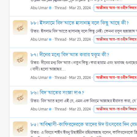
Abu Umar
Thread
Mar 23, 2024
আক্বীদাহ
আত-তাওহীদ
বিষয়ে
৮৮। ইসলামে বিদ'আতে হাসানাহ্ বলে কিছু আছে কী?
Abu Umar
Thread
Mar 23, 2024
আক্বীদাহ
আত-তাওহীদ
বিষয়ে
৮৭। দীনের মধ্যে বিদ'আত করার হুকুম কী?
উত্তর: দীনের মধ্য বিদ'আত (নতুন কিছু) করা হারাম এবং ভয়াবহ গুনাহের কাজ। কেননা প্রিয় রসূল ছল্লাল্লাহু আলাইহি ওয়াসাল্লাম বলেন, ُلُّ بِدْعَةٍ ضَلَالَةٌ
(বাণী) হলো আল্লাহর...
Abu Umar
Thread
Mar 23, 2024
আক্বীদাহ
আত-তাওহীদ
বিষয়ে
৮৬। বিদ'আতের সংজ্ঞা দাও?
উত্তর: বিদ'আত হলো এই যে, এমন এক নিয়মে আল্লাহর ইবাদত করা, যে নিয়
Abu Umar
Thread
Mar 23, 2024
আক্বীদাহ
আত-তাওহীদ
বিষয়ে
৮৫। অবিশ্বাসী-কাফিরদেরকে তাদের ঈদ উৎসবের দিন যেমন 
উত্তর: এ বিষয়ে শাইখ ইবনু উছাইমীন রহিমাহুল্লাহ বলেন, কাফিরদেরকে ক