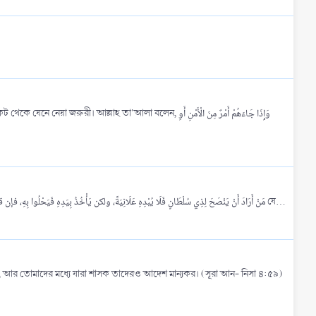
া'আলা বলেন, وَإِذَا جَاءَهُمْ أَمْرٌ مِنَ الْأَمْنِ أَوِ
উত্তর: শাসকদের জন্য উপদেশ হবে একাকী গোপনে (প্রকাশ্যে নয়)। এ বিষয়ে প্রিয় নাবী ছল্লাল্লাহু আলাইহি ওয়াসাল্লাম বলেন, مَنْ أَرَادَ أَنْ يَنْصَحَ لِذِي سُلْطَانٍ فَلَا يُبْدِهِ عَلَانِيَةً، ولكن يَأْخُذُ بِيَدِهِ فَيَحْلُوا بِهِ، فإن قبل منه منه فذاكَ، وَإِلَّا كَانَ قَدْ أَدى الَّذِي عَلَيْهِ যে...