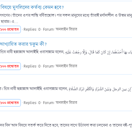
ের বিষয়ে মুসলিদের কর্তব্য কেমন হবে?
ূলগণের (তাঁদের ওপর শান্তি বর্ষিতহোক) পর সকল মানুষের মধ্যে তাঁরাই মর্যাদাশীল ও উত্তম 
হারাম। এ...
১০০
প্রশ্নোত্তর
Replies: 0
Forum:
অনলাইন রিডার
আখ্যায়িত করার হুকুম কী?
أَيُّمَا امْرِئٍ قَالَ لأخيه: يَا كَافِرُ، فَقَدْ بَاء بها أَحَ যে ব্যক্তি তার ভাইকে বললো, হে কাফির, যদি সে
১০০
প্রশ্নোত্তর
Replies: 0
Forum:
অনলাইন রিডার
إن بين الرجل وبَيْنَ الش নিশ্চয় মুসলিম ব্যক্তি এবং শিরক ও কুফর এর মধ্যে পার্থক্য হলো ছলাত পরিহার করা।
১০০
প্রশ্নোত্তর
Replies: 0
Forum:
অনলাইন রিডার
'আদ বিষয়ে সতর্ক করে দিতে হবে, তাদের সাথে উঠাবসা করা চলবেনা ও তাদের বই-পুস্তক পড়া পরিহার 