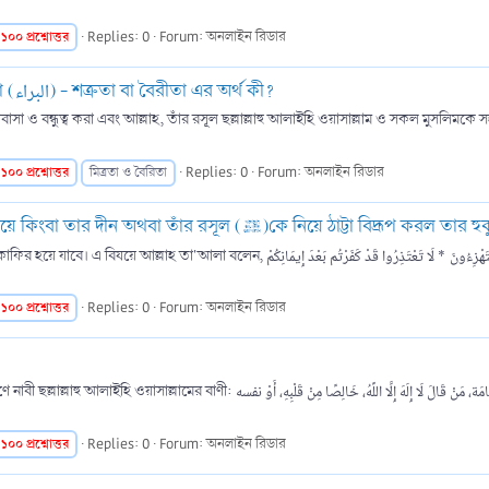
১০০
প্রশ্নোত্তর
Replies: 0
Forum:
অনলাইন রিডার
৮৪। আল ওয়ালা (الولاء) - বন্ধুত্ব বা মিত্রতা এবং আল-বারা (البراء) - শত্রুতা বা বৈরীতা এর অর্থ কী?
১০০
প্রশ্নোত্তর
Replies: 0
Forum:
অনলাইন রিডার
মিত্রতা ও বৈরিতা
৮৩। যে ব্যক্তি আল্লাহ তা'আলাকে অথবা তাঁর কিতাবকে নিয়ে কিংবা তার দীন অথবা তাঁর রসূল (ﷺ)কে নিয়ে ঠাট্টা বিদ
قُلْ أَبِاللَّهِ وَعَايَاتِهِ وَرَسُولِهِ كُنتُمْ تَسْتَهْزِءُونَ * لَا ت আপনি বলে দিন, তোমরা কি আল্লাহ, তাঁর
১০০
প্রশ্নোত্তর
Replies: 0
Forum:
অনলাইন রিডার
أسعدُ النَّاسِ بِشَفَاعَتِي يَوْمَ القِيَامَة، مَنْ قَالَ لَا  কিয়ামতের দিন আমার শাফা'আত লাভে সৌভাগ্যবান
১০০
প্রশ্নোত্তর
Replies: 0
Forum:
অনলাইন রিডার