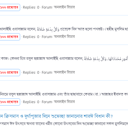
১০০
প্রশ্নোত্তর
Replies: 0
Forum:
অনলাইন রিডার
উত্তর: ইসলাম বিদ'আতে হাসানাহ্ বলে কিছু নেই। কেননা রসূল ছল্লাল্লাহু আলাইহি ওয়াসাল্লাম বলেন, وَكُلُّ بِدْعَةٍ ضَلَالَةٌ প্রত্যেক বিদ'আত হলো পথভ্রষ্ট
১০০
প্রশ্নোত্তর
Replies: 0
Forum:
অনলাইন রিডার
فَإِنَّ خَيْرَ الحديث كتاب الله، وَخَيْرُ الْهُدَى هُدَى مُحَمَّدٍ، وَشَرُّ الْأُمُورِ مُحْدَثَاتُهَا، وَك নিশ্চয় উত্তম হাদীছ
১০০
প্রশ্নোত্তর
Replies: 0
Forum:
অনলাইন রিডার
মে রসূল ছল্লাল্লাহু আলাইহি ওয়াসাল্লাম এবং তাঁর ছাহাবায়ে কেরাম (রা.) আল্লাহর ইবাদত 
১০০
প্রশ্নোত্তর
Replies: 0
Forum:
অনলাইন রিডার
ক্রিসমাস ও দূর্গাপূজার দিনে শুভেচ্ছা জানানোর শারঈ বিধান কী?
্রিসমাস ঈদ উৎসবে অথবা তাদের ধর্মীয় কোনো উৎসবের দিন শুভেচ্ছা জানানো সকল মুসলিমদের ঐক্