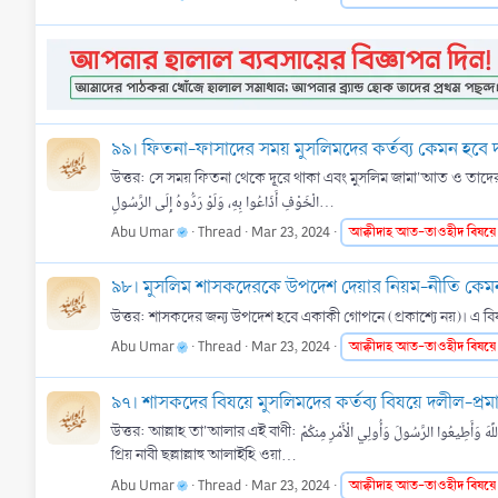
৯৯। ফিতনা-ফাসাদের সময় মুসলিমদের কর্তব্য কেমন হবে 
উত্তর: সে সময় ফিতনা থেকে দূরে থাকা এবং মুসলিম জামা'আত ও তাদের নেতাদের সাথে থ
الْخَوْفِ أَذَاعُوا بِهِ، وَلَوْ رَدُّوهُ إِلَى الرَّسُولِ...
Abu Umar
Thread
Mar 23, 2024
আক্বীদাহ
আত-তাওহীদ
বিষয়ে
৯৮। মুসলিম শাসকদেরকে উপদেশ দেয়ার নিয়ম-নীতি কেম
Abu Umar
Thread
Mar 23, 2024
আক্বীদাহ
আত-তাওহীদ
বিষয়ে
৯৭। শাসকদের বিষয়ে মুসলিমদের কর্তব্য বিষয়ে দলীল-প্রম
উত্তর: আল্লাহ তা'আলার এই বাণী: يَأَيُّهَا الَّذِينَ ءَامَنُوا أَطِيعُوا اللَّهَ وَأَطِيعُوا الرَّسُولَ وَأُولِي الْأَمْرِ مِنكُمْ হে মুমিনগণ, তোমরা আল্লাহর অনুগত্য কর ও রসূলের আনুগত্য কর, আর তোমাদের মধ্যে যারা শাসক তাদেরও আদেশ মান্যকর। (সূরা আন- নিসা ৪:৫৯)
প্রিয় নাবী ছল্লাল্লাহু আলাইহি ওয়া...
Abu Umar
Thread
Mar 23, 2024
আক্বীদাহ
আত-তাওহীদ
বিষয়ে