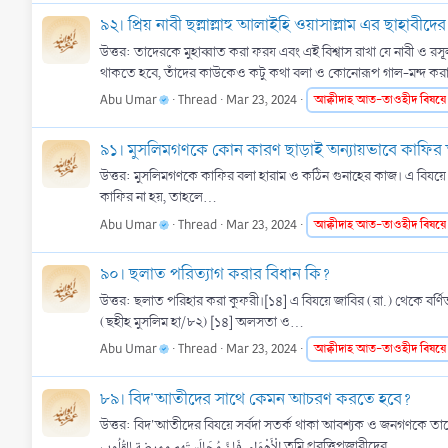
৯২। প্রিয় নাবী ছল্লাল্লাহু আলাইহি ওয়াসাল্লাম এর ছাহাবীদ
উত্তর: তাদেরকে মুহাব্বাত করা ফরয এবং এই বিশ্বাস রাখা যে নাবী ও রস
থাকতে হবে, তাঁদের কাউকেও কটু কথা বলা ও কোনোরূপ গাল-মন্দ করা 
Abu Umar
Thread
Mar 23, 2024
আক্বীদাহ
আত-তাওহীদ
বিষয়ে
৯১। মুসলিমগণকে কোন কারণ ছাড়াই অন্যায়ভাবে কাফির 
উত্তর: মুসলিমগণকে কাফির বলা হারাম ও কঠিন গুনাহের কাজ। এ বিষয়ে প্রিয় নাবী ছল্লাল্লাহু আলাইহি ওয়াসাল্লাম বলেন, دُهُمَا، إِنْ كَانَ كَمَا قَالَ، وَإِلَّا رجَعَتْ عَلَيْهِ
কাফির না হয়, তাহলে...
Abu Umar
Thread
Mar 23, 2024
আক্বীদাহ
আত-তাওহীদ
বিষয়ে
৯০। ছলাত পরিত্যাগ করার বিধান কি?
উত্তর: ছলাত পরিহার করা কুফরী।[১৪] এ বিষয়ে জাবির (রা.) থেকে বর্ণিত। প্রিয় নাবী ছল্লাল্লাহু আলাইহি ওয়াসাল্লাম বলেন, ِّرْكِ وَالْكُفْرِ تَرْكَ الصَّلَاةِ
(ছহীহ মুসলিম হা/৮২) [১৪] অলসতা ও...
Abu Umar
Thread
Mar 23, 2024
আক্বীদাহ
আত-তাওহীদ
বিষয়ে
৮৯। বিদ'আতীদের সাথে কেমন আচরণ করতে হবে?
উত্তর: বিদ'আতীদের বিষয়ে সর্বদা সতর্ক থাকা আবশ্যক ও জনগণকে তাদের বিদ
الْأَهْوَاء، فَإِنَّ مُجَالَستَهم ممرضة للقُلُوب তুমি প্রবৃত্তিপূজারীদের...