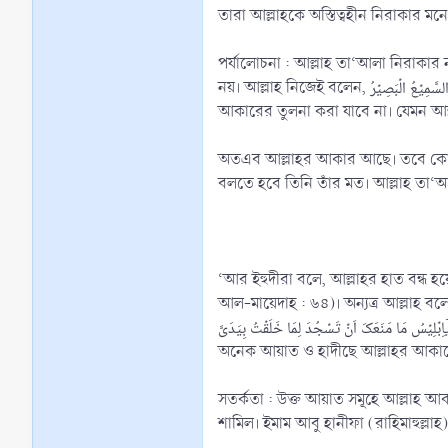
তারা আল্লাহকে অস্তিত্বহীন নিরাকার মন
পর্যালোচনা : আল্লাহ তা‘আলা নিরাকার 
নয়। আল্লাহ নিজেই বলেন, لَیۡسَ کَمِثۡلِہٖ شَیۡءٌ ۚ وَ ہُوَ السَّمِیۡعُ الۡبَصِیۡرُ ‘কোন কিছুই তাঁর সদৃশ নয়, তিনি সর্বশ্রোতা, সর্বদ্রষ্টা’ (সূরা আশ-শূরা : ১১)। সুতরাং তাঁর আকারের সাথে কোন কিছুর
অতএব আল্লাহর আকার আছে। তবে কোন কি
বলতে হবে তিনি তাঁর মত। আল্লাহ তা‘আ
‘আর ইহুদীরা বলে, আল্লাহর হাত বন্ধ হ
আল-মায়েদাহ : ৬৪)। অন্যত্র আল্লাহ বল
قَالَ یٰۤاِبۡلِیۡسُ مَا مَنَعَکَ اَنۡ تَسۡجُدَ لِمَا خَلَقۡتُ بِیَدَیَّ ‘হে ইবলীস! আমি যাকে আমার দুই হাত দ্বারা সৃষ্টি করেছি তাকে সিজদা করতে তোমাকে কিসে বাধা দিল? (সূরা ছো
অনেক আয়াত ও হাদীছে আল্লাহর আকারে
সতর্কতা : উক্ত আয়াত সমূহে আল্লাহ আকা
শামিল। ইমাম আবু হানীফা (রাহিমাহুল্লাহ