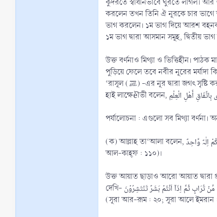
কুদরতে স্বাধীনভাবে ঘুরতে লাগল। আর তখন
করলেন তখন তিনি ঐ নূরকে চার ভাগে ভা
ভাগ করলেন। ১ম ভাগ দিয়ে আরশ বহনকারী 
১ম ভাগ দ্বারা আসমান সমূহ, দ্বিতীয় ভাগ দ্
উক্ত বর্ণনাও মিথ্যা ও ভিত্তিহীন। পাঠক 
পুড়িয়ে ফেলে তবে নবীর নূরের মর্যাদা কি থাকল? এই মিথ্যা কাহিনী
‘রাসূল (ﷺ) -এর নূর দ্বারা জগৎ সৃষ্টি করা হয়েছে মর্মে বর্ণিত কাহিনী একেবারে বাজে কাহিনী’।[২০] শায়খ নাছিরুদ্দীন আলবানী (রাহিমাহুল্লাহ) বাতিল হাদীছ বলে আখ্যা দিয়েছেন।[২১] আব্দুল
(ক) আল্লাহ তা‘আলা বলেন, قُلۡ اِنَّمَاۤ اَنَا بَشَرٌ مِّثۡلُکُمۡ یُوۡحٰۤی اِلَیَّ اَنَّمَاۤ اِلٰـہُکُمۡ اِلٰہٌ وَّاحِدٌ ‘বলুন, আমি তো তোমাদের মতই একজন মানুষ, আমার প্রতি অহি করা হয় যে, তোমাদের মা‘বূদ একজন’ (সূরা
আল-কাহ্ফ : ১১০)।
উক্ত আয়াত ছাড়াও আরো আয়াত দ্বারা প্রমাণিত হয় যে, রাসূল (ﷺ) একজন মানুষ (সূরা বানী ইসরাঈল : ৯৩; সূরা হা-
দেখি- وَ مِنۡ اٰیٰتِہٖۤ اَنۡ خَلَقَکُمۡ مِّنۡ تُرَابٍ ثُمَّ اِذَاۤ اَنۡتُمۡ بَشَرٌ تَنۡتَشِرُوۡنَ ‘আর তাঁর নিদর্শন সমূহের মধ্যে হচ্ছে- তিনি তোমাদেরকে মাটি হতে সৃষ্টি করেছেন। অতঃপর তোমরা মানুষ হিসাবে ছড়িয়ে গেছ’