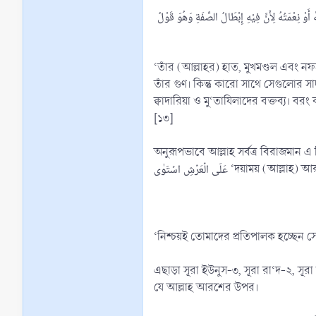
وْ نِعْمَتُهُ لِأَنَّ فِيْهِ إِبْطَالُ الصِّفَةِ وَهُوَ قَوْلُ
‘তাঁর (আল্লাহর) হাত, মুখমণ্ডল এবং 
তাঁর গুণ। কিন্তু কারো সাথে সেগুলোর স
ক্বাদারিয়া ও মু‘তাযিলাদের বক্তব্য। বরং 
[১৩]
অনুরূপভাবে আল্লাহ সর্বত্র বিরাজমান এ ব
عَلَی الۡعَرۡشِ اسۡتَوٰی ‘দয়
‘নিশ্চয়ই তোমাদের প্রতিপালক হচ্ছেন 
এছাড়া সূরা ইউনুস-৩, সূরা রা‘দ-২, সূর
যে আল্লাহ আরশের উপর।