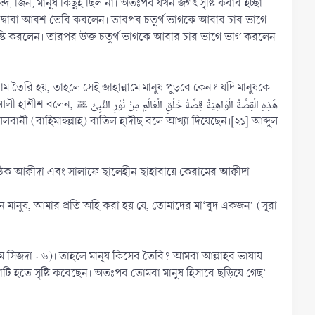
দ্র, জিন, মানুষ কিছুই ছিল না। অতঃপর যখন জগৎ সৃষ্টি করার ইচ্ছা
াগ দ্বারা আরশ তৈরি করলেন। তারপর চতুর্থ ভাগকে আবার চার ভাগে
সৃষ্টি করলেন। তারপর উক্ত চতুর্থ ভাগকে আবার চার ভাগে ভাগ করলেন।
ন্নাম তৈরি হয়, তাহলে সেই জাহান্নামে মানুষ পুড়বে কেন? যদি মানুষকে
هَذِهِ الْقِصَّةُ الْوَاهِيَة
য় মুহাম্মাদ (ﷺ)ও একজন মাটির তৈরি মানুষ। এটাই সঠিক আক্বীদা এবং সালাফে ছালেহীন ছাহাবায়ে কেরামের আক্বীদা।