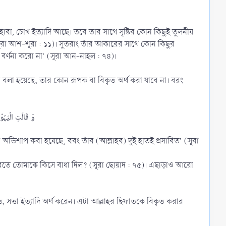
ারা, চোখ ইত্যাদি আছে। তবে তার সাথে সৃষ্টির কোন কিছুই তুলনীয়
فَلَا تَضۡرِ ‘সুতরাং তোমরা আল্লাহর কোন সাদৃশ্য বর্ণনা করো না’ (সূরা আন-নাহল : ৭৪)।
বলা হয়েছে, তার কোন রূপক বা বিকৃত অর্থ করা যাবে না। বরং
অভিশাপ করা হয়েছে; বরং তাঁর (আল্লাহর) দুই হাতই প্রসারিত’ (সূরা
ত, সত্তা ইত্যাদি অর্থ করেন। এটা আল্লাহর ছিফাতকে বিকৃত করার