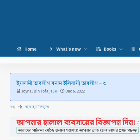
Home
What's new
Books
ইসলামী তাবলীগ বনাম ইলিয়াসী তাবলীগ - ৩
T
S
Joynal Bin Tofajjal
Dec 6, 2022
h
t
r
a
রদ্দ
রদ্দে হানাফিয়্যাত
e
r
a
t
d
d
s
a
t
t
a
e