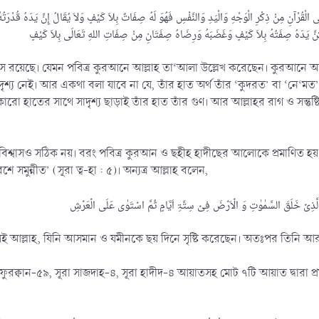
ْقُرْآنِ مِنْ ذِكْرِ الْوَجْهِ وَالْيَدِ وَالنَّفْسِ فَهُوَ لَهُ صِفَاتٌ بِلاَ كَيْفٍ وَلاَ يُقَالُ إِنَّ يَدَهُ قُدْرَتُهْ أَ
নফস রয়েছে। যেমন পবিত্র কুরআনে আল্লাহ তা‘আলা উল্লেখ করেছেন। কুরআনে আল
াদৃশ্য নেই। আর একথা বলা যাবে না যে, তাঁর হাত অর্থ তাঁর ‘কুদরত’ বা ‘নে‘
কারো হাতের সাথে সাদৃশ্য ছাড়াই তাঁর হাত তাঁর গুণ। আর আল্লাহর রাগ ও সন্তুষ্টি 
িশ্বাসও সঠিক নয়। বরং পবিত্র কুরআন ও ছহীহ হাদীছের আলোকে প্রমাণিত হয় যে, আল্ল
াময় (আল্লাহ) আরশে সমুন্নীত’ (সূরা ত্ব-হা : ৫)। অন্যত্র আল্লাহ বলেন,
সেই আল্লাহ, যিনি আসমান ও যমীনকে ছয় দিনে সৃষ্টি করেছেন। অতঃপর তিনি আ
া ফুরক্বান-৫৯, সূরা সাজদাহ-৪, সূরা হাদীদ-৪ আয়াতসহ মোট ৭টি আয়াত দ্বারা প্