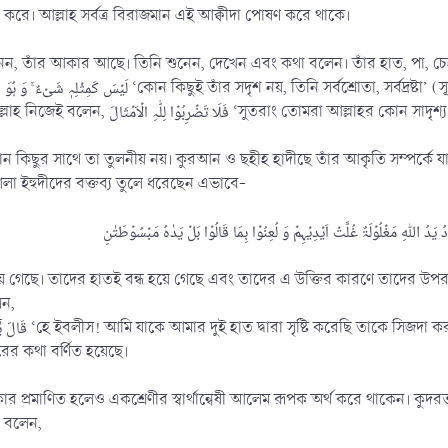
ে করে। আল্লাহ সর্বত্র বিরাজমান এই আক্বীদা পোষণ করে থাকে।
নন, তাঁর আকার আছে। তিনি শুনেন, দেখেন এবং কথা বলেন। তাঁর হাত, পা, চেহ
আকারের তুলনা করা যাবে না। যেমন আল্লাহ নিজেই বলেন, بُوۡا لِلّٰہِ الۡاَمۡثَالَ
ছুর সাথে তা তুলনীয় নয়। কুরআন ও ছহীহ হাদীছে তাঁর আকৃতি সম্পর্কে যা 
লা ইহুদীদের বক্তব্য তুলে ধরেছেন এভাবে-
য়ে গেছে। তাদের হাতই বন্ধ হয়ে গেছে এবং তাদের এ উক্তির কারণে তাদের উপর 
েন,
য়াদ : ৭৫)। এছাড়াও আরো
র কথা বর্ণিত হয়েছে।
র প্রমাণিত হলেও একশ্রেণীর স্বার্থান্বেষী আলেম রূপক অর্থ করে থাকেন। কুদর
) বলেন,