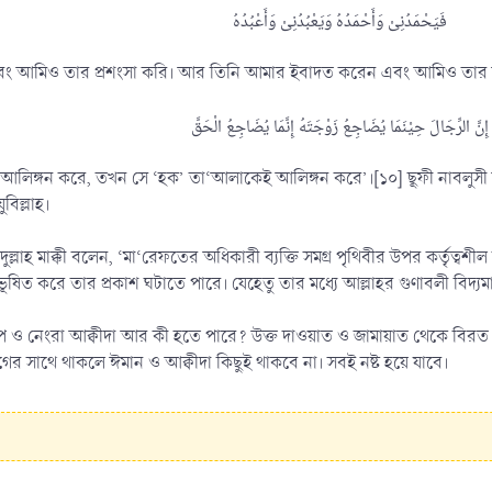
বং আমিও তার প্রশংসা করি। আর তিনি আমার ইবাদত করেন এবং আমিও তার ইবাদত
রে, তখন সে ‘হক’ তা‘আলাকেই আলিঙ্গন করে’।[১০] ছূফী নাবলুসী উক্ত কথার ব্যাখ্যায় বলে, يَنْكِحُ الْحَقَّ
িল্লাহ।
দুল্লাহ মাক্কী বলেন, ‘মা‘রেফতের অধিকারী ব্যক্তি সমগ্র পৃথিবীর উপর কর্তৃত
ূষিত করে তার প্রকাশ ঘটাতে পারে। যেহেতু তার মধ্যে আল্লাহর গুণাবলী বিদ্যম
ারাপ ও নেংরা আক্বীদা আর কী হতে পারে? উক্ত দাওয়াত ও জামায়াত থেকে ব
ের সাথে থাকলে ঈমান ও আক্বীদা কিছুই থাকবে না। সবই নষ্ট হয়ে যাবে।