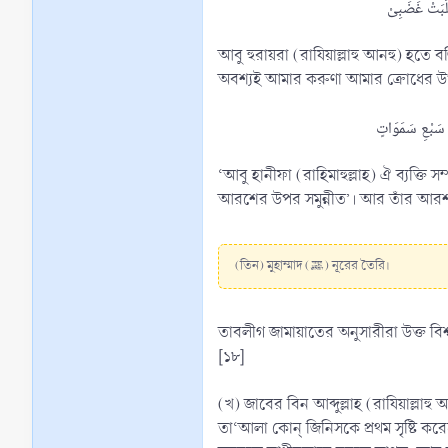
আবু হুরায়রা (রাযিয়াল্লাহু আনহু) হতে বর্ণিত, রাসূল (ﷺ) বলেছেন, ‘যখন আল্লাহ মাখলূক সৃষ্টির ইচ্ছা করলেন, তখন আরশের উপর তাঁর কা
অবশ্যই আমার করুণা আমার ক্রোধের উপর
‘আবু হানীফা (রাহিমাহুল্লাহ) ঐ ব্যক্
আরশের উপর সমুন্নীত’। আর তাঁর আরশ
(তিন) মুহাম্মাদ (ﷺ) নূরের তৈরি।
তাবলীগ জামায়াতের অনুসারীরা উক্ত বিশ
[১৮]
(খ) জাবের বিন আব্দুল্লাহ (রাযিয়াল্লাহু আনহু) বলেন, আমি বললাম, হে আল্লাহর রা
তা‘আলা কোন্ জিনিসকে প্রথম সৃষ্টি কর