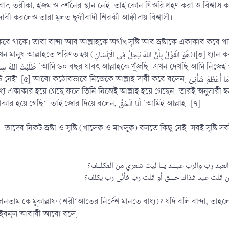
, তরীকা, ইজম ও দর্শনের স্থান নেই। তাই কোন থিওরি গ্রহণ করা ও বিশ্বাস 
বী করলেও তারা মূলত ছূফীবাদী শিরকী আক্বীদায় বিশ্বাসী।
করে থাকে। তারা বান্দা আর আল্লাহকে অর্থাৎ সৃষ্টি আর স্রষ্টাকে একাকার কর
هُوَ الْقَ)।[৩] ধ্যান করতে করতে এক সময় মানুষ আল্লাহ হয়ে যায়। ইরানের বায়েযীদ বুস্তামী
 হয়ে গেছে ফলে তিনি নিজেই আল্লাহ হয়ে গেছেন। তারই অনুসারী হুসাইন বিন মানছূর হাল্লাজ (মৃ.
‘আমরা দু’টি রূহ। এখন একটি দেহে একাকার হয়ে গেছি’। তাই জোর দিয়ে বলেন, أَنَا الْحَقُّ ‘আমিই আল্লাহ’।[৭]
ী। তাদের নিকট স্রষ্টা ও সৃষ্টি (খালেক্ব ও মাখলূক্ব) বলতে কিছু নেই। সবই সৃষ্
العبد رب والرب عبـــد يــا ليت شعري من المكلــف؟
জানতাম কে মুকাল্লাফ (শরী‘আতের নির্দেশ মানতে বাধ্য)? যদি বলি বান্দা, তাহ
] ইবনুল আরাবী আরো বলে,