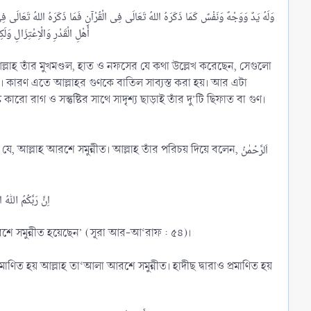
وَلَهُ يَدٌ وَوَجْهٌ وَنَفْسٌ كَمَا ذَكَرَهُ اللهُ تَعَالَى فِى الْقُرْآنِ فَمَا ذَكَرَهُ اللهُ تَعَالَى فِى ال
্লাহ তাঁর মুখমণ্ডল, হাত ও নফসের যে কথা উল্লেখ করেছেন, সেগুলো
মত’। কারণ এতে আল্লাহর গুণকে বাতিল সাব্যস্ত করা হয়। আর এটা
কারো রাগ ও সন্তুষ্টির সাথে সাদৃশ্য ছাড়াই তাঁর দু’টি ছিফাত বা গুণ।
াহ আরশে সমুন্নীত। আল্লাহ তাঁর পরিচয় দিয়ে বলেন, اَلرَّحۡمٰنُ
রশে সমুন্নীত হয়েছেন’ (সূরা আর-আ‘রাফ : ৫৪)।
রমাণিত হয় আল্লাহ তা‘আলা আরশে সমুন্নীত। হাদীছ দ্বারাও প্রমাণিত হয়