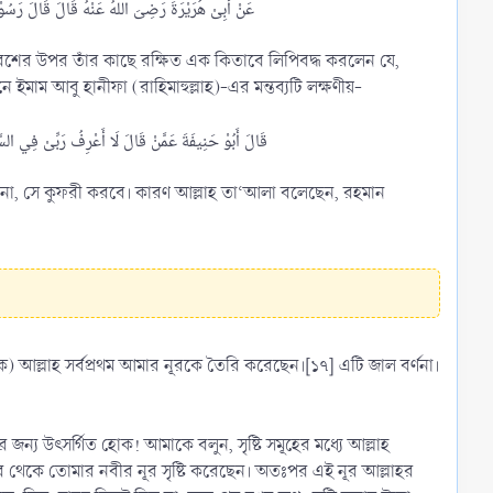
ম আবু হানীফা (রাহিমাহুল্লাহ)-এর মন্তব্যটি লক্ষণীয়-
নি না, সে কুফরী করবে। কারণ আল্লাহ তা‘আলা বলেছেন, রহমান
) আল্লাহ সর্বপ্রথম আমার নূরকে তৈরি করেছেন।[১৭] এটি জাল বর্ণনা।
নূর থেকে তোমার নবীর নূর সৃষ্টি করেছেন। অতঃপর এই নূর আল্লাহর