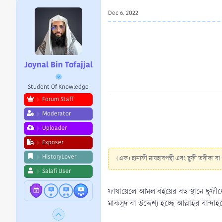
r
Dec 6, 2022
t
e
r
Joynal Bin Tofajjal
Student Of Knowledge
Forum Staff
Moderator
Uploader
Exposer
HistoryLover
(এক) হানাফী মাযহাবপন্থী এবং ছূফী তরীকা বা 
Salafi User
ফাযায়েলে আমল বইয়ের বহু স্থানে ছূফীদ
মাকসূদ বা উদ্দেশ্য হচ্ছে আল্লাহর বান