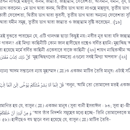
 লাওহে মাহফূয, কলম, জান্নাত, জাহান্নাম, ফেরেশতা, আসমান, যমীন, সূর্য, চন্
গ করলেন। ১ম ভাগ দ্বারা কলম, দ্বিতীয় ভাগ দ্বারা লাওহে মাহফূয, তৃতীয় ভ
ফেরেশতা, দ্বিতীয় ভাগ দ্বারা কুরসী, তৃতীয় ভাগ দ্বারা অন্যান্য ফেরেশতা 
বারা যমীন সমূহ, তৃতীয় ভাগ দ্বারা জান্নাত ও জাহান্নাম সৃষ্টি করেছেন..।[১৯]
মাত্রই বুঝতে পারছেন যে, এটি গালগল্প ছাড়া কিছুই নয়। নবীর নূর দ্বারা যদি জাহা
টি কোন জাল হাদীছের গ্রন্থেও বর্ণিত হয়নি। মুহাদ্দিছ আলী হাশীশ বলেন, ُ قِصَّةُ خَلْقِ الْعَالَمِ مِنْ نُوْرِ النَّبِىِّ ﷺ
হাই লাক্ষেèৗভী বলেন, كُلُّ ذَلِكَ كِذْبٌ مُفْتَرَى بِاتِّفَاقِ أَهْلِ الْعِلْمِ ‘মুহাদ্দিছগণের ঐকমত্যে এগুলো সবই মিথ্যা অপবাদ’।[২২]
পর্যালোচনা : এগুলো সব মিথ্যা বর্ণনা। অন্যান্য আদম সন্তানের ন্যা
মীম সিজদা : ৬)। তাহলে মানুষ কিসের তৈরি? আমরা আল্লাহর ভাষায়
(সূরা আর-রূম : ২০; সূরা আলে ইমরান : ৫৯)। হাদীছেও বহু স্থানে বলা হয়েছে যে, রাসূল (ﷺ) মাটির তৈরি-