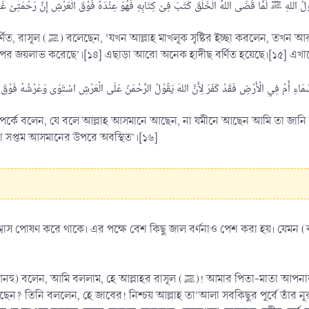
ছে রক্ষিত এক কিতাবে লিপিবদ্ধ করলেন যে,
 জয়লাভ করেছে’।[১৪] এছাড়া আরো অনেক হাদীছ বর্ণিত হয়েছে।[১৫] এখানে ইমা
তি সম্পর্কে বলেন, যে বলে আল্লাহ আসমানে আছেন, না যমীনে আছেন আমি তা জা
 সপ্তম আসমানের উপরে অবস্থিত’।[১৬]
্বাস পোষণ করে থাকে। এর পক্ষে বেশ কিছু জাল বর্ণনাও পেশ করা হয়। যেমন (ক
সূল (ﷺ)! আমার পিতা-মাতা আপনার জন্য উৎসর্গিত হোক! আমাকে বলুন, সৃষ্টি সমূহের মধ্যে আল্লাহ
েছেন? তিনি বললেন, হে জাবের! নিশ্চয় আল্লাহ তা‘আলা সবকিছুর পূর্বে তাঁর 