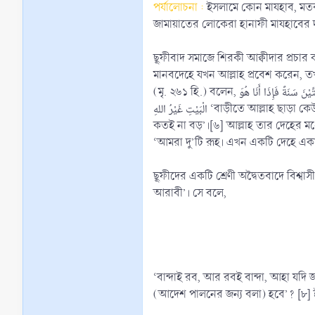
পর্যালোচনা :
ইসলামে কোন মাযহাব, মতবাদ
জামায়াতের লোকেরা হানাফী মাযহাবের দা
ছূফীবাদ সমাজে শিরকী আক্বীদার প্রচার 
মানবদেহে যখন আল্লাহ প্রবেশ করেন, তখন মানুষ আল্লাহতে পরিণত হয় (وْلُ بِأَنَّ اللهَ يَحِلُّ فِى الْإِنْسَانِ
(মৃ. ২৬১ হি.) বলেন, طَلَبْتُ اللهَ سِتِّيْنَ سَنَةً فَإِذَا أَنَا هُوَ ‘আমি ৬০ বছর যাবৎ আল্লাহকে খুঁজছি। এখন দেখছি আমি নিজেই আল্লাহ’।[৪] কেউ তাকে ডাকলে বাড়ীর ভিতর থেকে বলতেন, لَيْسَ فِى
الْبَيْتِ غَيْرُ اللهِ ‘বাড়ীতে আল্লাহ ছাড়া কেউ নেই’।[৫] আরো কঠোরভাবে নিজেকে আল্লাহ দাবী করে বলেন, سُبْحَانِىْ سُبْحَانِىْ مَا أَعْظَمَ شَأْنِىْ ‘আমি মহা পবিত্র, ‘আমি মহা পবিত্র, আমার মর্যাদা
কতই না বড়’।[৬] আল্লাহ তার দেহের মধ্যে একাকার
ছূফীদের একটি শ্রেণী অদ্বৈতবাদে বিশ্বাস
আরাবী’। সে বলে,
‘বান্দাই রব, আর রবই বান্দা, আহা যদি 
(আদেশ পালনের জন্য বলা) হবে’? [৮