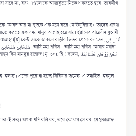
করা যাবে না; বরং এগুলোকে আস্তাকুঁড়ে নিক্ষেপ করতে হবে। তাবলীগ
ে থাকে। আবদ আর মা‘বূদকে এক মনে করে (নাঊযুবিল্লাহ)। তাদের ধারণা
 ৩০৯ হি.) বলেন, نَحْنُ رُوْحَانِ حَلَّلْنَا بَدَنًا
টি সবই ‘ইলাহ’। এদের পুরোধা হচ্ছে সিরিয়ার দামেস্ক-এ সমাহিত ‘ইবনুল
লে তা-ই সত্য। অথবা যদি বলি রব, তবে কোথায় সে রব, যে মুকাল্লাফ