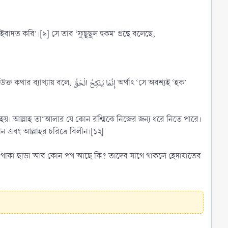
 করি’।[৯] সে তার ‘ফুছূছুল হুকম’ গ্রন্থে বলেছে,
إِنَّمَا  অর্থাৎ ‘সে অবশ্যই ‘হক’
্বশীল হয়। আল্লাহ তা‘আলার যে কোন রশ্মিকে নিজের জন্য ধরে নিতে পারে।
ান এবং আল্লাহর চরিত্রে বিলীন।[১২]
িরত থাকা ছাড়া আর কোন পথ আছে কি? তাদের সাথে থাকলে হেদায়াতের