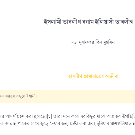
ইসলামী তাবলীগ বনাম ইলিয়াসী তাবলীগ -
-ড. মুযাফফর বিন মুহসিন
তাবলীগ জামায়াতের আক্বীদা
ওয়াহদাতুল ওজূদে বিশ্বাসী।
ের আদর্শ গ্রহণ করা হয়েছে।[১] তারা মনে করে সবকিছুর মাঝে আল্লাহর উপস্থিত
্দাহকে আল্লাহ পাকের সাথে জুড়ে দেয়ার জন্য চেষ্টা করা এবং দুনিয়ার মাশগুল