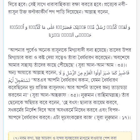
দিতে হবে। সেই সাথে ধারাবাহিকতা রক্ষা করতে হবে। প্রত্যেক নবী-
রাসূল উক্ত কণ্টকাকীর্ণ পথ পাড়ি দিয়েছেন। আল্লাহ বলেন,
وَ لَقَدۡ کُذِّبَتۡ رُسُلٌ مِّنۡ قَبۡلِکَ فَصَبَرُوۡا عَلٰی مَا کُذِّبُوۡا وَ اُوۡذُوۡا
حَتّٰۤی اَتٰہُمۡ نَصۡرُنَا
‘আপনার পূর্বেও অনেক রাসূলকে মিথ্যাবাদী বলা হয়েছে। তাদের উপর
মিথ্যাচার করা ও কষ্ট দেয়া সত্ত্বেও তাঁরা ধৈর্যধারণ করেছেন। অবশেষে
আমার সাহায্য তাঁদের কাছে পৌঁছেছে’ (সূরা আল-আন‘আম : ৩৪)।
অন্য আয়াতে আল্লাহ বলেন, فَاصۡبِرۡ کَمَا صَبَرَ اُولُوا الۡعَزۡمِ مِنَ الرُّسُلِ وَ لَا
تَسۡتَعۡجِلۡ لَّہُمۡ ‘অতএব আপনি ধৈর্যধারণ করুন, যেমন ধৈর্যধারণ
করেছিলেন দৃঢ় প্রতিজ্ঞ রাসূলগণ। আর আপনি তাদের জন্য তাড়াহুড়া
করবেন না’ (সূরা আল-আহক্বাফ : ৩৫)। লুক্বমান (রাহিমাহুল্লাহ) তাঁর
ছেলেকে অছিয়ত করে বলেন, ‘হে বৎস! ছালাত কায়েম করবে,
সৎকর্মের নির্দেশ দিবে আর অসৎকর্মে নিষেধ করবে এবং বিপদ-
আপদে ধৈর্যধারণ করবে। এটা দৃঢ়সংকল্পের কাজ’ (সূরা লুক্বমান : ১৭)।
(৭) নরম কথা, ভদ্র আচরণ ও সুন্দর ব্যবহারের মাধ্যমে দাওয়াত পেশ করা