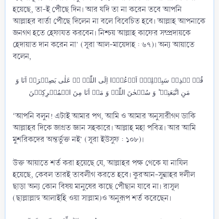
হয়েছে, তা-ই পৌঁছে দিন। আর যদি তা না করেন তবে আপনি
আল্লাহর বার্তা পৌঁছে দিলেন না বলে বিবেচিত হবে। আল্লাহ আপনাকে
জনগণ হতে হেফাযত করবেন। নিশ্চয় আল্লাহ কাফের সম্প্রদায়কে
হেদায়াত দান করেন না’ (সূরা আল-মায়েদাহ : ৬৭)। অন্য আয়াতে
বলেন,
قُلۡ ہٰذِہٖ سَبِیۡلِیۡۤ اَدۡعُوۡۤا اِلَی اللّٰہِ ۟ؔ عَلٰی بَصِیۡرَۃٍ اَنَا وَ
مَنِ اتَّبَعَنِیۡ ؕ وَ سُبۡحٰنَ اللّٰہِ وَ مَاۤ اَنَا مِنَ الۡمُشۡرِکِیۡنَ
‘আপনি বলুন! এটাই আমার পথ, আমি ও আমার অনুসারীগণ ডাকি
আল্লাহর দিকে জাগ্রত জ্ঞান সহকারে। আল্লাহ মহা পবিত্র। আর আমি
মুশরিকদের অন্তর্ভুক্ত নই’ (সূরা ইউসুফ : ১০৮)।
উক্ত আয়াতে শর্ত করা হয়েছে যে, আল্লাহর পক্ষ থেকে যা নাযিল
হয়েছে, কেবল তারই তাবলীগ করতে হবে। কুরআন-সুন্নাহর দলীল
ছাড়া অন্য কোন বিষয় মানুষের কাছে পৌঁছান যাবে না। রাসূল
(ছাল্লাল্লাহু আলাইহি ওয়া সাল্লাম)ও অনুরূপ শর্ত করেছেন।