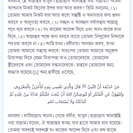
বললাম, হে আল্লাহর রাসূল (ছাল্লাল্লাহু আলাইহি ওয়া সাল্লাম)! আমরা
আপনার নিকট কিসের উপর বায়‘আত করব? তিনি বললেন, (১)
তোমরা আমার নিকট বায়‘আত করো সন্তুষ্টি ও অলসতায় কথা শ্রবণ
করবে ও আনুগত্য করবে, (২) সচ্ছল ও অসচ্ছল সর্বাবস্থায় আল্লাহ্র
পথে ব্যয় করবে (৩) সৎ কাজের আদেশ দিবে এবং অসৎ কাজে বাধা
দিবে, (৪) আল্লাহর পক্ষে কথা বলবে তাতে তোমরা নিন্দুকের নিন্দাকে
পরওয়া করবে না (৫) আমি যখন (মদীনায়) আগমন করব, তখন
তোমরা আমাকে সাহায্য করবে। অতঃপর তোমরা আমাকে অনুরূপ
নিরাপত্তা দিবে যেমন নিরাপত্তা দাও তোমাদেরকে, তোমাদের
স্ত্রীদেরকে এবং তোমাদের সন্তানদেরকে। তাহলে তোমাদের জন্য
জান্নাত রয়েছে।[১] অন্য হাদীছে এসেছে,
عَنْ حُذَيْفَةَ أَنَّ النَّبِيَّ ﷺ قَالَ وَالَّذِي نَفْسِي بِيَدِهِ لَتَأْمُرُنَّ بِالْمَعْرُوفِ
وَلَتَنْهَوُنَّ عَنِ الْمُنْكَرِ أَوْ لَيُوشِكَنَّ اللهُ أَنْ يَبْعَثَ عَلَيْكُمْ عَذَابًا مِنْ عِنْدِهِ ثُمَّ
لَتَدْعُنَّهُ وَلَا يُسْتَجَاب لكم
হুযায়ফা (রাযিয়াল্লাহু আনহু) থেকে বর্ণিত, রাসূল (ছাল্লাল্লাহু আলাইহি
ওয়া সাল্লাম) বলেন, ঐ আল্লাহর কসম, যার হাতে আমার প্রাণ রয়েছে!
তোমরা অবশ্যই অবশ্যই সৎ কাজের আদেশ দিবে এবং মন্দ কাজে