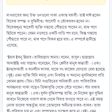
দাওয়াতের জন্য উক্ত গুণগুলো থাকা একান্ত যরুরী। তাই দাঈ হবেন
বিবেক সম্পন্ন ও বুদ্ধিদীপ্ত। আবেগী ও ঝোঁকপ্রবণ হবেন না।
বিবেকশূন্য আবেগী ব্যক্তি গন্তব্যে পৌঁছাতে পারেন না, মাঝ পথে
ছিটকে পড়েন। যেমন নড়বড়ে একটি গাড়ি পথ চলে, কিন্তু গন্তব্যে
পৌঁছাতে পারে না, মাঝ পথে বিকল হয়ে যায়। এ সম্পর্কে হাদীছে
এসেছে,
‘ইয়ায ইবনু হিমার (রাযিয়াল্লাহু আনহু) বলেন, রাসূল (ছাল্লাল্লাহু
আলাইহি ওয়া সাল্লাম) বলেছেন, তিন শ্রেণীর মানুষ জান্নাতী : (এক)
ইনছাফকারী ও দানশীল শাসক, যাকে সৎ কাজের যোগ্যতা দেয়া হয়েছে
(দুই) এমন ব্যক্তি যিনি দয়ালু এবং নিকটস্থ ও অন্যান্য মুসলিমদের প্রতি
কোমল হৃদয় (তিন) যিনি সৎচরিত্রের অধিকারী এবং পারিবারিক
অসচ্ছলতা থাকা সত্ত্বেও ভিক্ষাবৃত্তি থেকে বেঁচে থাকেন। পাঁচ প্রকার
মানুষ জাহান্নামী : (এক) দুর্বল বুদ্ধিসম্পন্ন ব্যক্তি, যে নিজের স্থূল বুদ্ধির
কারণে নিজেকে খারাপ কাজ থেকে বিরত রাখতে পারে না। এই সমস্ত
লোক তাদের অন্তর্ভুক্ত, যারা তোমাদের অধীনস্ত চাকর-বাকর। তারা
স্ত্রী-পরিবার চায় না এবং সম্পদেরও ভ্রুক্ষেপ করে না (দুই) এমন