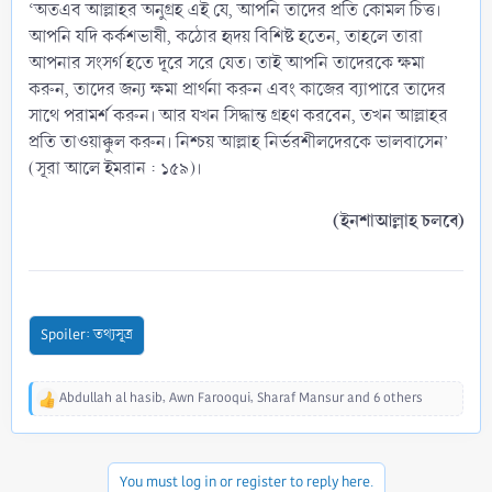
‘অতএব আল্লাহর অনুগ্রহ এই যে, আপনি তাদের প্রতি কোমল চিত্ত।
আপনি যদি কর্কশভাষী, কঠোর হৃদয় বিশিষ্ট হতেন, তাহলে তারা
আপনার সংসর্গ হতে দূরে সরে যেত। তাই আপনি তাদেরকে ক্ষমা
করুন, তাদের জন্য ক্ষমা প্রার্থনা করুন এবং কাজের ব্যাপারে তাদের
সাথে পরামর্শ করুন। আর যখন সিদ্ধান্ত গ্রহণ করবেন, তখন আল্লাহর
প্রতি তাওয়াক্কুল করুন। নিশ্চয় আল্লাহ নির্ভরশীলদেরকে ভালবাসেন’
(সূরা আলে ইমরান : ১৫৯)।
(ইনশাআল্লাহ চলবে)
Spoiler:
তথ্যসূত্র
Abdullah al hasib
,
Awn Farooqui
,
Sharaf Mansur
and 6 others
R
e
a
c
You must log in or register to reply here.
t