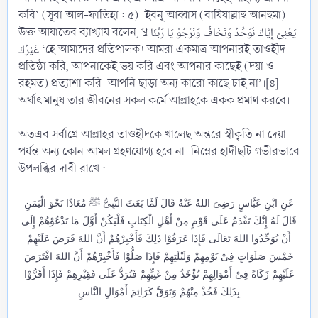
করি’ (সূরা আল-ফাতিহা : ৫)। ইবনু আব্বাস (রাযিয়াল্লাহু আনহুমা)
উক্ত আয়াতের ব্যাখ্যায় বলেন, يَعْنِىْ إِيَّاكَ نُوَحِّدُ وَنَخَافُ وَنَرْجُوْ يَا رَبَّنَا لاَ
غَيْرُكَ ‘হে আমাদের প্রতিপালক! আমরা একমাত্র আপনারই তাওহীদ
প্রতিষ্ঠা করি, আপনাকেই ভয় করি এবং আপনার কাছেই (দয়া ও
রহমত) প্রত্যাশা করি। আপনি ছাড়া অন্য কারো কাছে চাই না’।[৪]
অর্থাৎ মানুষ তার জীবনের সকল কর্মে আল্লাহকে একক প্রমাণ করবে।
অতএব সর্বাগ্রে আল্লাহর তাওহীদকে খালেছ অন্তরে স্বীকৃতি না দেয়া
পর্যন্ত অন্য কোন আমল গ্রহণযোগ্য হবে না। নিম্নের হাদীছটি গভীরভাবে
উপলব্ধির দাবী রাখে :
عَنِ ابْنِ عَبَّاسٍ رَضِىَ اللهُ عَنْهُ قَالَ لَمَّا بَعَثَ النَّبِىُّ ﷺ مُعَاذًا نَحْوَ الْيَمَنِ
قَالَ لَهُ إِنَّكَ تَقْدَمُ عَلَى قَوْمٍ مِنْ أَهْلِ الْكِتَابِ فَلْيَكُنْ أَوَّلَ مَا تَدْعُوْهُمْ إِلَى
أَنْ يُوَحِّدُوا اللهَ تَعَالَى فَإِذَا عَرَفُوْا ذَلِكَ فَأَخْبِرْهُمْ أَنَّ اللهَ فَرَضَ عَلَيْهِمْ
خَمْسَ صَلَوَاتٍ فِىْ يَوْمِهِمْ وَلَيْلَتِهِمْ فَإِذَا صَلُّوْا فَأَخْبِرْهُمْ أَنَّ اللهَ افْتَرَضَ
عَلَيْهِمْ زَكَاةً فِىْ أَمْوَالِهِمْ تُؤْخَذُ مِنْ غَنِيِّهِمْ فَتُرَدُّ عَلَى فَقِيْرِهِمْ فَإِذَا أَقَرُّوْا
بِذَلِكَ فَخُذْ مِنْهُمْ وَتَوَقَّ كَرَائِمَ أَمْوَالِ النَّاسِ