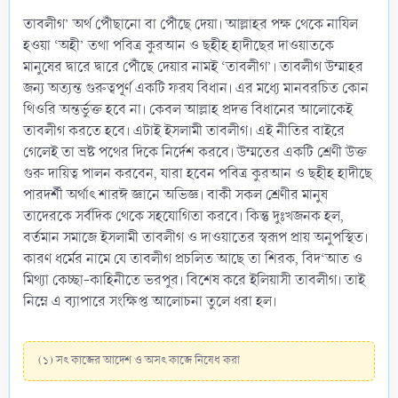
তাবলীগ’ অর্থ পৌঁছানো বা পৌঁছে দেয়া। আল্লাহর পক্ষ থেকে নাযিল
হওয়া ‘অহী’ তথা পবিত্র কুরআন ও ছহীহ হাদীছের দাওয়াতকে
মানুষের দ্বারে দ্বারে পৌঁছে দেয়ার নামই ‘তাবলীগ’। তাবলীগ উম্মাহর
জন্য অত্যন্ত গুরুত্বপূর্ণ একটি ফরয বিধান। এর মধ্যে মানবরচিত কোন
থিওরি অন্তর্ভুক্ত হবে না। কেবল আল্লাহ প্রদত্ত বিধানের আলোকেই
তাবলীগ করতে হবে। এটাই ইসলামী তাবলীগ। এই নীতির বাইরে
গেলেই তা ভ্রষ্ট পথের দিকে নির্দেশ করবে। উম্মতের একটি শ্রেণী উক্ত
গুরু দায়িত্ব পালন করবেন, যারা হবেন পবিত্র কুরআন ও ছহীহ হাদীছে
পারদর্শী অর্থাৎ শারঈ জ্ঞানে অভিজ্ঞ। বাকী সকল শ্রেণীর মানুষ
তাদেরকে সর্বদিক থেকে সহযোগিতা করবে। কিন্তু দুঃখজনক হল,
বর্তমান সমাজে ইসলামী তাবলীগ ও দাওয়াতের স্বরূপ প্রায় অনুপস্থিত।
কারণ ধর্মের নামে যে তাবলীগ প্রচলিত আছে তা শিরক, বিদ‘আত ও
মিথ্যা কেচ্ছা-কাহিনীতে ভরপুর। বিশেষ করে ইলিয়াসী তাবলীগ। তাই
নিম্নে এ ব্যাপারে সংক্ষিপ্ত আলোচনা তুলে ধরা হল।
(১) সৎ কাজের আদেশ ও অসৎ কাজে নিষেধ করা