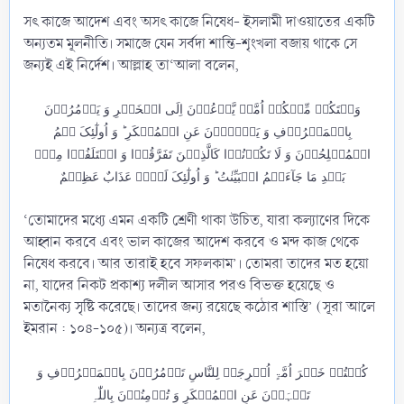
সৎ কাজে আদেশ এবং অসৎ কাজে নিষেধ- ইসলামী দাওয়াতের একটি
অন্যতম মূলনীতি। সমাজে যেন সর্বদা শান্তি-শৃংখলা বজায় থাকে সে
জন্যই এই নির্দেশ। আল্লাহ তা‘আলা বলেন,
وَلۡتَکُنۡ مِّنۡکُمۡ اُمَّۃٌ یَّدۡعُوۡنَ اِلَی الۡخَیۡرِ وَ یَاۡمُرُوۡنَ
بِالۡمَعۡرُوۡفِ وَ یَنۡہَوۡنَ عَنِ الۡمُنۡکَرِ ؕ وَ اُولٰٓئِکَ ہُمُ
الۡمُفۡلِحُوۡنَ وَ لَا تَکُوۡنُوۡا کَالَّذِیۡنَ تَفَرَّقُوۡا وَ اخۡتَلَفُوۡا مِنۡۢ
بَعۡدِ مَا جَآءَہُمُ الۡبَیِّنٰتُ ؕ وَ اُولٰٓئِکَ لَہُمۡ عَذَابٌ عَظِیۡمٌ
‘তোমাদের মধ্যে এমন একটি শ্রেণী থাকা উচিত, যারা কল্যাণের দিকে
আহ্বান করবে এবং ভাল কাজের আদেশ করবে ও মন্দ কাজ থেকে
নিষেধ করবে। আর তারাই হবে সফলকাম’। তোমরা তাদের মত হয়ো
না, যাদের নিকট প্রকাশ্য দলীল আসার পরও বিভক্ত হয়েছে ও
মতানৈক্য সৃষ্টি করেছে। তাদের জন্য রয়েছে কঠোর শাস্তি’ (সূরা আলে
ইমরান : ১০৪-১০৫)। অন্যত্র বলেন,
کُنۡتُمۡ خَیۡرَ اُمَّۃٍ اُخۡرِجَتۡ لِلنَّاسِ تَاۡمُرُوۡنَ بِالۡمَعۡرُوۡفِ وَ
تَنۡہَوۡنَ عَنِ الۡمُنۡکَرِ وَ تُؤۡمِنُوۡنَ بِاللّٰہِ