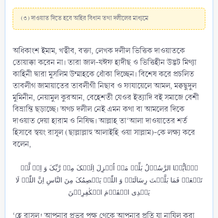
(৩) দাওয়াত দিতে হবে অহির বিধান তথা দলীলের মাধ্যমে
অধিকাংশ ইমাম, খত্বীব, বক্তা, লেখক দলীল ভিত্তিক দাওয়াতকে
তোয়াক্কা করেন না। তারা জাল-যঈফ হাদীছ ও ভিত্তিহীন উদ্ভট মিথ্যা
কাহিনী দ্বারা মুসলিম উম্মাহকে ধোঁকা দিচ্ছেন। বিশেষ করে প্রচলিত
তাবলীগ জামায়াতের তাবলীগী নিছাব ও ফাযায়েলে আমল, মক্বছুদুল
মুমিনীন, নেয়ামুল কুরআন, বেহেশতী যেওর ইত্যাদি বই সমাজে বেশী
বিভ্রান্তি ছড়াচ্ছে। অথচ দলীল নেই এমন কথা বা আমলের দিকে
দাওয়াত দেয়া হারাম ও নিষিদ্ধ। আল্লাহ তা‘আলা দাওয়াতের শর্ত
হিসাবে স্বয়ং রাসূল (ছাল্লাল্লাহু আলাইহি ওয়া সাল্লাম)-কে লক্ষ্য করে
বলেন,
یٰۤاَیُّہَا الرَّسُوۡلُ بَلِّغۡ مَاۤ اُنۡزِلَ اِلَیۡکَ مِنۡ رَّبِّکَ وَ اِنۡ لَّمۡ
تَفۡعَلۡ فَمَا بَلَّغۡتَ رِسَالَتَہٗ وَ اللّٰہُ یَعۡصِمُکَ مِنَ النَّاسِ اِنَّ اللّٰہَ لَا
یَہۡدِی الۡقَوۡمَ الۡکٰفِرِیۡنَ
‘হে রাসূল! আপনার প্রভুর পক্ষ থেকে আপনার প্রতি যা নাযিল করা