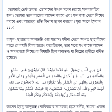
‘তোমরাই শ্রেষ্ঠ উম্মত। তোমাদের উত্থান ঘটান হয়েছে মানবজাতির
জন্য। তোমরা ভাল কাজের আদেশ করবে এবং মন্দ কাজ থেকে নিষেধ
করবে এবং আল্লাহর প্রতি বিশ্বাস স্থাপন করবে’ (সূরা আলে ইমরান :
১১০)।
রাসূল (ছাল্লাল্লাহু আলাইহি ওয়া সাল্লাম) মদীনা থেকে আগত ছাহাবীদের
কাছে যে কয়টি বিষয় উল্লেখ করেছিলেন, তার মধ্যে সৎ কাজে আদেশ
ও অসৎকাজে নিষেধের বিষয়টি ছিল অন্যতম। যা নিম্নের হাদীছে বর্ণিত
হয়েছে।
عَنْ جَابِرٍ قُلْنَا يَا رَسُوْلَ اللهِ عَلاَمَا نُبَايِعُكَ قَالَ تُبَايِعُوْنِىْ عَلَى السَّمْعِ
وَالطَّاعَةِ فِى النَّشَاطِ وَالْكَسَلِ والنَّفَقَةِ فِى الْعُسْرِ وَالْيُسْرِ وَعَلَى الأَمْرِ
بِالْمَعْرُوْفِ وَالنَّهْىِ عَنِ الْمُنْكَرِ وَأَنْ تَقُوْلُوْا فِى اللهِ لاَ تَخَافُوْنَ فِى اللهِ
لَوْمَةَ لاَئِمٍ وَعَلَى أَنْ تَنْصُرُوْنِىْ فَتَمْنَعُوْنِىْ إِذَا قَدِمْتُ عَلَيْكُمْ مِمَّا تَمْنَعُوْنَ
مِنْهُ أَنْفُسَكُمْ وَأَزْوَاجَكُمْ وَأَبْنَاءَكُمْ وَلَكُمُ الْجَنَّةُ
জাবের ইবনু আব্দুল্লাহ (রাযিয়াল্লাহু আনহুমা) হতে বর্ণিত, আমরা একদা