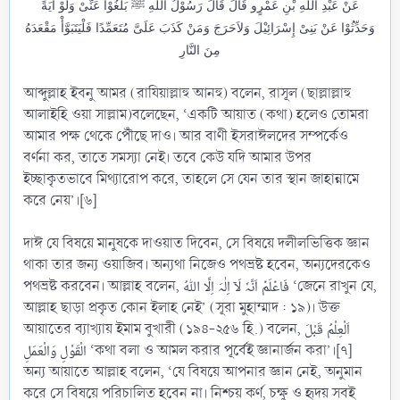
عَنْ عَبْدِ اللهِ بْنِ عَمْرٍو قَالَ قَالَ رَسُوْلُ اللهِ ﷺ بَلِّغُوْا عَنِّىْ وَلَوْ آيَةً
وَحَدِّثُوْا عَنْ بَنِىْ إِسْرَائِيْلَ وَلاَحَرَجَ وَمَنْ كَذَبَ عَلَىَّ مُتَعَمِّدًا فَلْيَتَبَوَّأْ مَقْعَدَهُ
مِنَ النَّارِ
আব্দুল্লাহ ইবনু আমর (রাযিয়াল্লাহু আনহু) বলেন, রাসূল (ছাল্লাল্লাহু
আলাইহি ওয়া সাল্লাম)বলেছেন, ‘একটি আয়াত (কথা) হলেও তোমরা
আমার পক্ষ থেকে পৌঁছে দাও। আর বাণী ইসরাঈলদের সম্পর্কেও
বর্ণনা কর, তাতে সমস্যা নেই। তবে কেউ যদি আমার উপর
ইচ্ছাকৃতভাবে মিথ্যারোপ করে, তাহলে সে যেন তার স্থান জাহান্নামে
করে নেয়’।[৬]
দাঈ যে বিষয়ে মানুষকে দাওয়াত দিবেন, সে বিষয়ে দলীলভিত্তিক জ্ঞান
থাকা তার জন্য ওয়াজিব। অন্যথা নিজেও পথভ্রষ্ট হবেন, অন্যদেরকেও
পথভ্রষ্ট করবেন। আল্লাহ বলেন, فَاعۡلَمۡ اَنَّہٗ لَاۤ اِلٰہَ اِلَّا اللّٰہُ ‘জেনে রাখুন যে,
আল্লাহ ছাড়া প্রকৃত কোন ইলাহ নেই’ (সূরা মুহাম্মাদ : ১৯)। উক্ত
আয়াতের ব্যাখ্যায় ইমাম বুখারী (১৯৪-২৫৬ হি.) বলেন, اَلْعِلْمُ قَبْلَ
الْقَوْلِ وَالْعَمَلِ ‘কথা বলা ও আমল করার পূর্বেই জ্ঞানার্জন করা’।[৭]
অন্য আয়াতে আল্লাহ বলেন, ‘যে বিষয়ে আপনার জ্ঞান নেই, অনুমান
করে সে বিষয়ে পরিচালিত হবেন না। নিশ্চয় কর্ণ, চক্ষু ও হৃদয় সবই