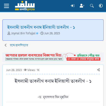
ইসলামী তাবলীগ বনাম ইলিয়াসী তাবলীগ - ১
T
S
Joynal Bin Tofajjal
Jun 28, 2023
h
t
r
a
রদ্দে হানাফিয়্যাত
e
r
a
t
d
d
s
a
t
t
a
e
Jun 28, 2023
Views: 1K
r
t
ইসলামী তাবলীগ বনাম ইলিয়াসী তাবলীগ - ১​
e
r
-ড. মুযাফফর বিন মুহসিন