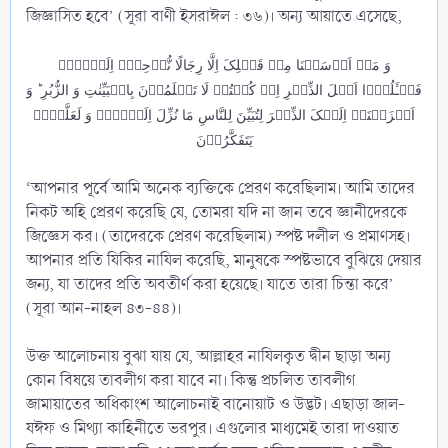
জিজ্ঞাসিত হবে’ (সূরা বাণী ইসরাঈল : ৩৬)। অন্য আয়াতে এসেছে,
وَ مَاۤ اَرۡسَلۡنَا مِنۡ قَبۡلِکَ اِلَّا رِجَالًا نُّوۡحِیۡۤ اِلَیۡہِمۡ
فَسۡـَٔلُوۡۤا اَہۡلَ الذِّکۡرِ اِنۡ کُنۡتُمۡ لَا تَعۡلَمُوۡنَ بِالۡبَیِّنٰتِ وَ الزُّبُرِ ؕ وَ
اَنۡزَلۡنَاۤ اِلَیۡکَ الذِّکۡرَ لِتُبَیِّنَ لِلنَّاسِ مَا نُزِّلَ اِلَیۡہِمۡ وَ لَعَلَّہُمۡ
یَتَفَکَّرُوۡنَ
‘আপনার পূর্বে আমি অনেক ব্যক্তিকে প্রেরণ করেছিলাম। আমি তাদের
নিকট অহি প্রেরণ করেছি যে, তোমরা যদি না জান তবে জ্ঞানীদেরকে
জিজ্ঞেস কর। (তাদেরকে প্রেরণ করেছিলাম) স্পষ্ট দলীল ও প্রমাণসহ।
আপনার প্রতি যিকির নাযিল করেছি, মানুষকে স্পষ্টভাবে বুঝিয়ে দেয়ার
জন্য, যা তাদের প্রতি অবতীর্ণ করা হয়েছে। যাতে তারা চিন্তা করে’
(সূরা আন-নাহল ৪৩-৪৪)।
উক্ত আলোচনায় বুঝা যায় যে, আল্লাহর নাযিলকৃত দ্বীন ছাড়া অন্য
কোন বিষয়ে তাবলীগ করা যাবে না। কিন্তু প্রচলিত তাবলীগ
জামায়াতের অধিকাংশ আলোচনাই বানোয়াট ও উদ্ভট। এছাড়া জাল-
যঈফ ও মিথ্যা কাহিনীতে ভরপুর। এগুলোর মাধ্যমেই তারা দাওয়াত