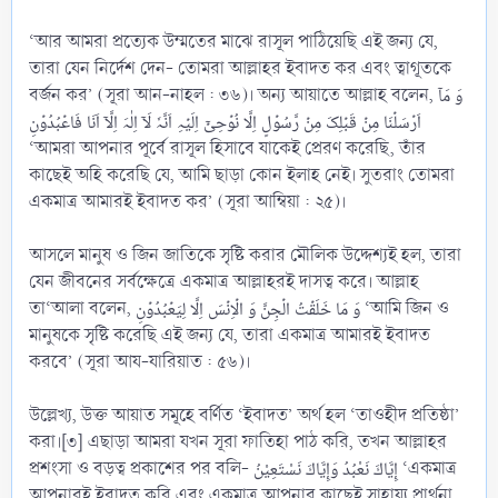
‘আর আমরা প্রত্যেক উম্মতের মাঝে রাসূল পাঠিয়েছি এই জন্য যে,
তারা যেন নির্দেশ দেন- তোমরা আল্লাহর ইবাদত কর এবং ত্বাগূতকে
বর্জন কর’ (সূরা আন-নাহল : ৩৬)। অন্য আয়াতে আল্লাহ বলেন, وَ مَاۤ
اَرۡسَلۡنَا مِنۡ قَبۡلِکَ مِنۡ رَّسُوۡلٍ اِلَّا نُوۡحِیۡۤ اِلَیۡہِ اَنَّہٗ لَاۤ اِلٰہَ اِلَّاۤ اَنَا فَاعۡبُدُوۡنِ
‘আমরা আপনার পূর্বে রাসূল হিসাবে যাকেই প্রেরণ করেছি, তাঁর
কাছেই অহি করেছি যে, আমি ছাড়া কোন ইলাহ নেই। সুতরাং তোমরা
একমাত্র আমারই ইবাদত কর’ (সূরা আম্বিয়া : ২৫)।
আসলে মানুষ ও জিন জাতিকে সৃষ্টি করার মৌলিক উদ্দেশ্যই হল, তারা
যেন জীবনের সর্বক্ষেত্রে একমাত্র আল্লাহরই দাসত্ব করে। আল্লাহ
তা‘আলা বলেন, وَ مَا خَلَقۡتُ الۡجِنَّ وَ الۡاِنۡسَ اِلَّا لِیَعۡبُدُوۡنِ ‘আমি জিন ও
মানুষকে সৃষ্টি করেছি এই জন্য যে, তারা একমাত্র আমারই ইবাদত
করবে’ (সূরা আয-যারিয়াত : ৫৬)।
উল্লেখ্য, উক্ত আয়াত সমূহে বর্ণিত ‘ইবাদত’ অর্থ হল ‘তাওহীদ প্রতিষ্ঠা’
করা।[৩] এছাড়া আমরা যখন সূরা ফাতিহা পাঠ করি, তখন আল্লাহর
প্রশংসা ও বড়ত্ব প্রকাশের পর বলি- إِيَّاكَ نَعْبُدُ وَإِيَّاكَ نَسْتَعِيْنُ ‘একমাত্র
আপনারই ইবাদত করি এবং একমাত্র আপনার কাছেই সাহায্য প্রার্থনা