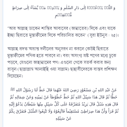
وَ اللّٰہُ یَدۡعُوۡۤا اِلٰی دَارِ السَّلٰمِ وَ یَہۡدِیۡ مَنۡ یَّشَآءُ اِلٰی صِرَاطٍ
مُّسۡتَقِیۡمٍ
‘আর আল্লাহ ডাকেন শান্তির আবাসের (জান্নাতের) দিকে এবং যাকে
ইচ্ছা ছিরাতে মুস্তাক্বীমের দিকে পরিচালিত করেন’ (সূরা ইউনুস : ২৫)।
আল্লাহ প্রদত্ত অভ্রান্ত দলীলের অনুসরণ না করলে কেউই ছিরাতে
মুস্তাক্বীমের পথিক হতে পারবে না। বরং অসংখ্য ভ্রষ্ট পথের মধ্যে ঢুকে
পড়বে, যেগুলো জাহান্নামের পথ। এগুলো থেকে সতর্ক করার জন্য
রাসূল (ছাল্লাল্লাহু আলাইহি ওয়া সাল্লাম) ছাহাবীদেরকে বাস্তব প্রশিক্ষণ
দিয়েছেন।
عَنْ عَبْدِ اللهِ بْنِ مَسْعُوْدٍ رَضِيَ اللهُ عَنْهُمَا قَالَ خَطَّ لَنَا رَسُوْلُ اللهِ ﷺ
خَطًّا ثُمَّ قَالَ هَذَا سَبِيْلُ اللهِ ثُمَّ خَطَّ خُطُوْطاً عَنْ يَمِيْنِهِ وَعَنْ شِمَالِهِ ثُمَّ
قَالَ هَذِهِ سُبُلٌ قَالَ يَزِيْدُ مُتَفَرِّقَةٌ عَلَى كُلِّ سَبِيْلٍ مِنْهَا شَيْطَانٌ يَدْعُوْ إِلَيْهِ
ثُمَّ قَرَأَ وَأَنَّ هَذَا صِرَاطِىْ مُسْتَقِيْماً فَاتَّبِعُوْهُ وَلَا تَتَّبِعُوا السُّبُلَ فَتَفَرَّقَ بِكُمْ
عَنْ سَبِيْلِهِ