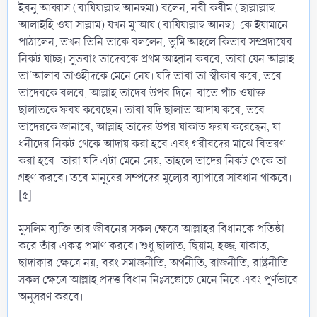
ইবনু আব্বাস (রাযিয়াল্লাহু আনহুমা) বলেন, নবী করীম (ছাল্লাল্লাহু
আলাইহি ওয়া সাল্লাম) যখন মু‘আয (রাযিয়াল্লাহু আনহু)-কে ইয়ামানে
পাঠালেন, তখন তিনি তাকে বললেন, তুমি আহলে কিতাব সম্প্রদায়ের
নিকট যাচ্ছ। সুতরাং তাদেরকে প্রথম আহ্বান করবে, তারা যেন আল্লাহ
তা‘আলার তাওহীদকে মেনে নেয়। যদি তারা তা স্বীকার করে, তবে
তাদেরকে বলবে, আল্লাহ তাদের উপর দিনে-রাতে পাঁচ ওয়াক্ত
ছালাতকে ফরয করেছেন। তারা যদি ছালাত আদায় করে, তবে
তাদেরকে জানাবে, আল্লাহ তাদের উপর যাকাত ফরয করেছেন, যা
ধনীদের নিকট থেকে আদায় করা হবে এবং গরীবদের মাঝে বিতরণ
করা হবে। তারা যদি এটা মেনে নেয়, তাহলে তাদের নিকট থেকে তা
গ্রহণ করবে। তবে মানুষের সম্পদের মূল্যের ব্যাপারে সাবধান থাকবে।
[৫]
মুসলিম ব্যক্তি তার জীবনের সকল ক্ষেত্রে আল্লাহর বিধানকে প্রতিষ্ঠা
করে তাঁর একত্ব প্রমাণ করবে। শুধু ছালাত, ছিয়াম, হজ্জ, যাকাত,
ছাদাক্বার ক্ষেত্রে নয়; বরং সমাজনীতি, অর্থনীতি, রাজনীতি, রাষ্ট্রনীতি
সকল ক্ষেত্রে আল্লাহ প্রদত্ত বিধান নিঃসঙ্কোচে মেনে নিবে এবং পূর্ণভাবে
অনুসরণ করবে।