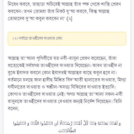
নিষেধ করবে, তাছাড়া অচিরেই আল্লাহ তাঁর পক্ষ থেকে শাস্তি প্রেরণ
করবেন। তখন তোমরা তাঁর নিকট দু‘আ করবে, কিন্তু আল্লাহ
তোমাদের দু‘আ কবুল করবেন না’।[২]
(২) সর্বাগ্রে তাওহীদের দাওয়াত দেয়া
আল্লাহ তা‘আলা পৃথিবীতে যত নবী-রাসূল প্রেরণ করেছেন, তাঁরা
প্রত্যেকেই সর্বপ্রথম তাওহীদের দাওয়াত দিয়েছেন। কারণ তাওহীদ না
বুঝে ইবাদত করলে কোন ইবাদতই আল্লাহর কাছে কবুল হবে না।
বর্তমানে চলছে জাল হাদীছ মিশ্রিত বিদ‘আতী ছালাতের দাওয়াত, মিথ্যা
ফযীলতের দাওয়াত ও অশ্লীল-অসভ্য যিকিরের দাওয়াত ইত্যাদি।
কোথাও তাওহীদের দাওয়াত নেই। অথচ আল্লাহ তা‘আলা সকল-নবী
রাসূলকে তাওহীদের দাওয়াত দেওয়ার জন্যই নির্দেশ দিয়েছেন। তিনি
বলেন,
وَ لَقَدۡ بَعَثۡنَا فِیۡ کُلِّ اُمَّۃٍ رَّسُوۡلًا اَنِ اعۡبُدُوا اللّٰہَ وَ اجۡتَنِبُوا
الطَّاغُوۡتَ