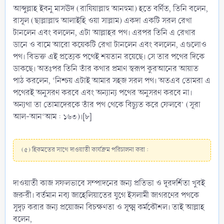
আব্দুল্লাহ ইবনু মাসঊদ (রাযিয়াল্লাহু আনহুমা) হতে বর্ণিত, তিনি বলেন,
রাসূল (ছাল্লাল্লাহু আলাইহি ওয়া সাল্লাম) একদা একটি সরল রেখা
টানলেন এবং বললেন, এটা আল্লাহর পথ। এরপর তিনি এ রেখার
ডানে ও বামে আরো কয়েকটি রেখা টানলেন এবং বললেন, এগুলোও
পথ। বিভক্ত এই প্রত্যেক পথেই শয়তান রয়েছে। সে তার পথের দিকে
ডাকছে। অতঃপর তিনি তাঁর কথার প্রমাণ স্বরূপ কুরআনের আয়াত
পাঠ করলেন, ‘নিশ্চয় এটাই আমার সহজ সরল পথ। অতএব তোমরা এ
পথেরই অনুসরণ করবে এবং অন্যান্য পথের অনুসরণ করবে না।
অন্যথা তা তোমাদেরকে তাঁর পথ থেকে বিচ্যুত করে ফেলবে’ (সূরা
আল-আন‘আম : ১৬৩)।[৮]
(৫) হিকমতের সাথে দাওয়াতী কার্যক্রম পরিচালনা করা :
দাওয়াতী কাজ সফলভাবে সম্পাদনের জন্য প্রতিভা ও দূরদর্শিতা খুবই
জরুরী। বর্তমান নব্য জাহেলিয়াতের যুগে ইসলামী জাগরণের পথকে
সুদৃঢ় করার জন্য প্রয়োজন বিচক্ষণতা ও সূক্ষ্ম কর্মকৌশল। তাই আল্লাহ
বলেন,