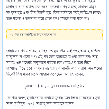
দিয়ে যাচ্ছে। তারা যদি এগুলো বর্জন করে পবিত্র কুরআন ও ছহীহ
হাদীছ দ্বারা দাওয়াত দিত তবে নিজেরা উপকৃত হত, সাধারণ মানুষ
উপকৃত হত এবং দ্বীন বিজয়ী হত। কিন্তু বর্তমানে সবই ক্ষতিগ্রস্ত হচ্ছে।
তাই যাচাই ও তদন্ত না করে কোন কথা সমাজে বলা যাবে না।
(৪) ছিরাতে মুস্তাক্বীমের দিকে আহ্বান করা
জান্নাতের পথ একটিই, যা ছিরাতে মুস্তাক্বীম। এই পথই আল্লাহ ও তাঁর
রাসূলের দেখানো পথ। এই পথ ছাড়া জান্নাতে যাওয়া সম্ভব নয়। তাই
সর্বাগ্রে এই পথেরই অনুসন্ধান করতে হবে। অতঃপর তার দিকে
দাওয়াত দিতে হবে। রাসূল (ছাল্লাল্লাহু আলাইহি ওয়া সাল্লাম) এই পথের
দিকেই বিশ্ব মানবতাকে আহ্বান করেছেন। আল্লাহ বলেন,
وَ اِنَّکَ لَتَدۡعُوۡہُمۡ اِلٰی صِرَاطٍ مُّسۡتَقِیۡمٍ
‘আপনি অবশ্যই তাদেরকে ছিরাতে মুস্তাক্বীমের দিকে ডাকছেন’ (সূরা
আল-মু’মিনূন : ৭৩)। আল্লাহ অন্য আয়াতে বলেন,