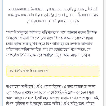
اُدۡعُ اِلٰی سَبِیۡلِ رَبِّکَ بِالۡحِکۡمَۃِ وَ الۡمَوۡعِظَۃِ الۡحَسَنَۃِ وَ
جَادِلۡہُمۡ بِالَّتِیۡ ہِیَ اَحۡسَنُؕ اِنَّ رَبَّکَ ہُوَ اَعۡلَمُ بِمَنۡ ضَلَّ عَنۡ
سَبِیۡلِہٖ وَ ہُوَ اَعۡلَمُ بِالۡمُہۡتَدِیۡنَ
‘আপনি মানুষকে আপনার প্রতিপালকের পথে আহ্বান করুন হিকমত
ও সদুপদেশ দ্বারা এবং তাদের সাথে বিতর্ক করুন সর্বোত্তম পন্থায়।
কোন ব্যক্তি আল্লাহ্র পথ ছেড়ে বিপথগামী হয় সে সম্পর্কে আপনার
প্রতিপালক অধিক অবহিত এবং কে হেদায়েতের পথে আছে, সে
সম্পর্কেও তিনি সম্যকভাবে অবহিত’ (সূরা আন-নাহল : ১২৫)।
(৬) ধৈর্য ও ধারাবাহিকতা রক্ষা করা
দাওয়াতের সাথী হল ধৈর্য ও ধারাবাহিকতা। এ জন্য আল্লাহ তা‘আলা
সূরা আছরের মধ্যে দাওয়াতের সাথে ধৈর্যকে উল্লেখ করেছেন (সূরা
আল-আছর : ৩)। তাই এই মহৎ কাজের আঞ্জাম দেয়ার পথে দুঃখ-কষ্ট,
বিপদ-মুছীবত যা-ই আসুক, তাতে অসীম ধৈর্য ও সহিষ্ণুতার পরিচয়