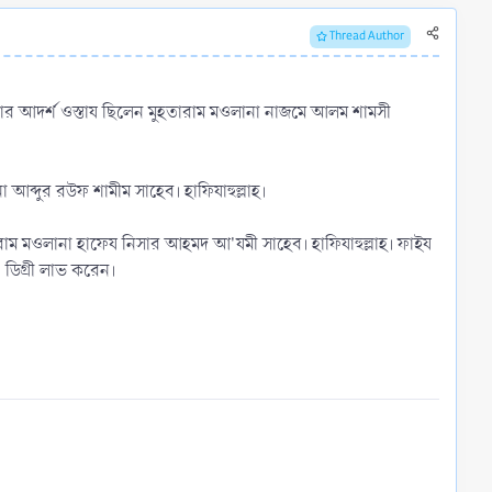
Thread Author
এখানকার আদর্শ ওস্তায ছিলেন মুহতারাম মওলানা নাজমে আলম শামসী
আব্দুর রউফ শামীম সাহেব। হাফিযাহুল্লাহ।
তারাম মওলানা হাফেয নিসার আহমদ আ'যমী সাহেব। হাফিযাহুল্লাহ। ফাইয
ডিগ্রী লাভ করেন।