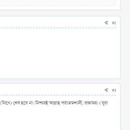
#2
#3
লিখে) শেষ হবে না। নিশ্চয়ই আল্লাহ পরাক্রমশালী, প্রজ্ঞাময়। (সূরা