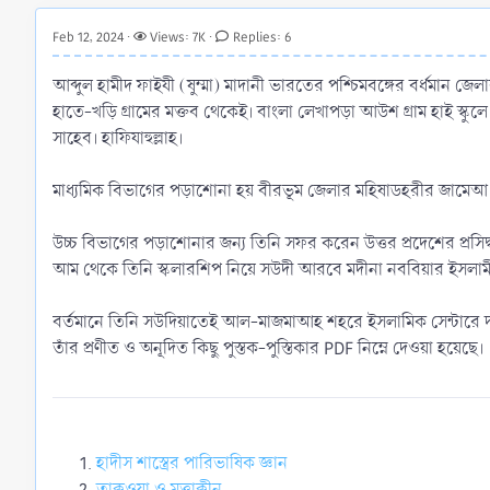
r
t
Feb 12, 2024
Views: 7K
Replies: 6
e
r
আব্দুল হামীদ ফাইযী (ষুম্মা) মাদানী ভারতের পশ্চিমবঙ্গের বর্ধমান 
হাতে-খড়ি গ্রামের মক্তব থেকেই। বাংলা লেখাপড়া আউশ গ্রাম হাই স্কুলে
সাহেব। হাফিযাহুল্লাহ।
মাধ্যমিক বিভাগের পড়াশোনা হয় বীরভূম জেলার মহিষাডহরীর জামেআ রিয়
উচ্চ বিভাগের পড়াশোনার জন্য তিনি সফর করেন উত্তর প্রদেশের প্রসিদ
আম থেকে তিনি স্কলারশিপ নিয়ে সউদী আরবে মদীনা নববিয়ার ইসলামী ব
বর্তমানে তিনি সউদিয়াতেই আল-মাজমাআহ শহরে ইসলামিক সেন্টারে 
তাঁর প্রণীত ও অনূদিত কিছু পুস্তক-পুস্তিকার PDF নিম্নে দেওয়া হয়েছে।
হাদীস শাস্ত্রের পারিভাষিক জ্ঞান
তাক্বওয়া ও মুত্তাক্বীন