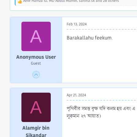
Amir Hamza IU
,
MD Abdul Mumin
,
sanirul sk
and 28 others
R
e
a
c
Feb 13, 2024
t
A
i
o
Barakallahu feekum.
n
s
:
Anonymous User
Guest
Apr 21, 2024
A
পৃথিবীর সমস্ত বৃক্ষ যদি কলম হয় এবং এ য
লুক্বমান ২৭ আয়াত)
Alamgir bin
Sikandar