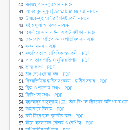
মহাগ্রন্থ আল-কুরআন - PDF
আসবাবুন নুযূল | Asbabun Nuzul - PDF
উম্মতে-মুহাম্মাদীর বৈশিষ্ট্যাবলী - PDF
সহীহ দুআ ও যিকর - PDF
তফসীরে জালালাইন: একটি সমীক্ষা - PDF
প্রেমরোগ: প্রতিপাদন ও প্রতিবিধান - PDF
সফল মানব - PDF
সচ্চরিত্রতা ও চারিত্রিক গুণাবলী - PDF
পাপ, তার শাস্তি ও মুক্তির উপায় - PDF
হৃদয়-দর্পণ - PDF
চাঁদ দেখে রোযা-ঈদ - PDF
বিষয়ভিত্তিক হাদীস সংকলন - হাদীস সম্ভার - PDF
জ্বিন ও শয়তান-জগৎ - PDF
ফিরিশতা জগৎ - PDF
মুহাম্মাদুর রাসূলুল্লাহ (ﷺ) তাঁর বিশাল জীবনের কতিপয় অধ্
সাহাবায়ে কিরাম - PDF
নবী নিয়ে ব্যঙ্গ, কুফরীর অঙ্গ - PDF
দ্বীনে-ইসলামের সৌন্দর্য ও বৈশিষ্ট্য - PDF
অধিকারীর অধিকার - PDF