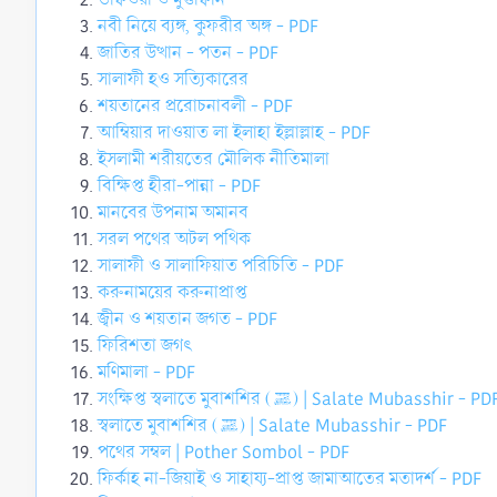
নবী নিয়ে ব্যঙ্গ, কুফরীর অঙ্গ - PDF
জাতির উত্থান - পতন - PDF
সালাফী হও সত্যিকারের
শয়তানের প্ররোচনাবলী - PDF
আম্বিয়ার দাওয়াত লা ইলাহা ইল্লাল্লাহ - PDF
ইসলামী শরীয়তের মৌলিক নীতিমালা
বিক্ষিপ্ত হীরা-পান্না - PDF
মানবের উপনাম অমানব
সরল পথের অটল পথিক
সালাফী ও সালাফিয়াত পরিচিতি - PDF
করুনাময়ের করুনাপ্রাপ্ত
জ্বীন ও শয়তান জগত - PDF
ফিরিশতা জগৎ
মণিমালা - PDF
সংক্ষিপ্ত স্বলাতে মুবাশশির (ﷺ) | Salate Mubasshir - PD
স্বলাতে মুবাশশির (ﷺ) | Salate Mubasshir - PDF
পথের সম্বল | Pother Sombol - PDF
ফির্কাহ না-জিয়াই ও সাহায্য-প্রাপ্ত জামাআতের মতাদর্শ - PDF