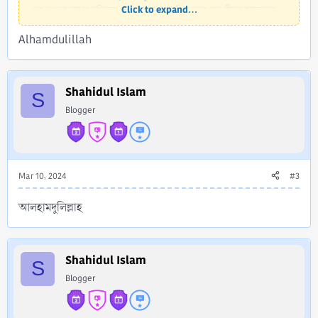
Click to expand...
এক নেশার বস্তু যা মুমিনের নেক আমলকে বাতিল করে দেয় গীবত জঘন্যতম
অপরাধ। গীবত করা মৃত ভাইয়ের গোশত খাওয়ার সমান। তাই আমাদেরকে
Alhamdulillah
অবশ্যই গীবত বা পরচর্চা থেকে দূরে থাকতে হবে ।
আর তওবা বান্দার প্রতি আল্লাহ তা’আলার এক বড় নিয়ামত । একজন লোক যত
বড় পাপীই হোক...
Shahidul Islam
S
Read more about this resource...
Blogger
Mar 10, 2024
#3
আলহামদুলিল্লাহ
Shahidul Islam
S
Blogger