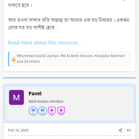
থাকতে হবে ।
আর তওবা বান্দার প্রতি আল্লাহ তা’আলার এক বড় নিয়ামত । একজন
লোক যত বড় পাপীই হোক...
Read more about this resource...
Mhummad Arafat Zaman
,
Md Al Amin Hossen
,
Khaledur Rahman
R
and 24 others
e
a
c
t
i
Pavel
o
n
Well-known member
s
:
Feb 15, 2024
#2