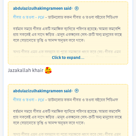
abdulazizulhakimgrameen said:
গীবত ও তওবা - PDF
- ডাউনলোড করুন গীবত ও তওবা বইয়ের পিডিএফ
বর্তমান সময়ে গীবত একটি সমাজিক ব্যাধিতে পরিণত হয়েছে। আমরা কমবেশি
প্রায় সকলেই এর সাথে জড়িত । মানুষ একজনের দোষ-ত্রুটি অন্য মানুষের কাছে
বলে বেড়ানোতে তৃপ্তি ও আনন্দ অনুভব করে থাকে।
অথচ গীবত এমন এক বদভ্যাস যা পুরো সমাজকে ধ্বংস করে দেয়। গীবত এমন
Click to expand...
এক নেশার বস্তু যা মুমিনের নেক আমলকে বাতিল করে দেয় গীবত জঘন্যতম
অপরাধ। গীবত করা মৃত ভাইয়ের গোশত খাওয়ার সমান। তাই আমাদেরকে
অবশ্যই গীবত বা পরচর্চা থেকে দূরে থাকতে হবে ।
Jazakallah khair
আর তওবা বান্দার প্রতি আল্লাহ তা’আলার এক বড় নিয়ামত । একজন লোক যত
বড় পাপীই হোক...
abdulazizulhakimgrameen said:
Read more about this resource...
গীবত ও তওবা - PDF
- ডাউনলোড করুন গীবত ও তওবা বইয়ের পিডিএফ
বর্তমান সময়ে গীবত একটি সমাজিক ব্যাধিতে পরিণত হয়েছে। আমরা কমবেশি
প্রায় সকলেই এর সাথে জড়িত । মানুষ একজনের দোষ-ত্রুটি অন্য মানুষের কাছে
বলে বেড়ানোতে তৃপ্তি ও আনন্দ অনুভব করে থাকে।
অথচ গীবত এমন এক বদভ্যাস যা পুরো সমাজকে ধ্বংস করে দেয়। গীবত এমন