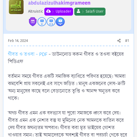
r
abdulazizulhakimgrameen
Altruistic
Uploader
Salafi User
Feb 14, 2024
#1
গীবত ও তওবা - PDF
- ডাউনলোড করুন গীবত ও তওবা বইয়ের
পিডিএফ
বর্তমান সময়ে গীবত একটি সমাজিক ব্যাধিতে পরিণত হয়েছে। আমরা
কমবেশি প্রায় সকলেই এর সাথে জড়িত । মানুষ একজনের দোষ-ত্রুটি
অন্য মানুষের কাছে বলে বেড়ানোতে তৃপ্তি ও আনন্দ অনুভব করে
থাকে।
অথচ গীবত এমন এক বদভ্যাস যা পুরো সমাজকে ধ্বংস করে দেয়।
গীবত এমন এক নেশার বস্তু যা মুমিনের নেক আমলকে বাতিল করে
দেয় গীবত জঘন্যতম অপরাধ। গীবত করা মৃত ভাইয়ের গোশত
খাওয়ার সমান। তাই আমাদেরকে অবশ্যই গীবত বা পরচর্চা থেকে দূরে