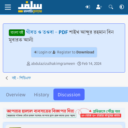
গীবত ও তওবা - PDF
শাইখ আব্দুর রহমান বিন
বাংলা বই
মুবারক আলী
Download
Login or
Register to
T
S
abdulazizulhakimgrameen
Feb 14, 2024
h
t
r
a
বই - পিডিএফ
e
r
a
t
d
d
Overview
History
Discussion
s
a
t
t
a
e
r
t
e