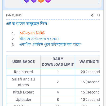
Feb 21, 2023
#1
এই অধ্যায়ের অনুচ্ছেদ লিস্ট:
ডাউনলোড লিমিট
কীভাবে ডাউনলোড করবেন?
একাধিক একাউন্ট খুলে ডাউনলোড করা যাবে?
DAILY
USER BADGE​
WAITING TIME​
DOWNLOAD LIMIT​
Registered​
1​
20 (seconds)​
Salafi and all
2​
15 (seconds)​
others​
Kitab Expert​
4​
15 (seconds)​
Uploader​
8​
10 (seconds)​