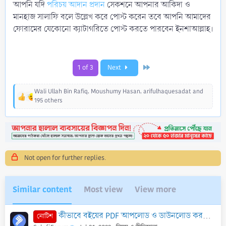
আপনি যদি
পরিচয় আদান প্রদান
সেকশনে আপনার আকিদা ও
মানহাজ সালাফি বলে উল্লেখ করে পোস্ট করেন তবে আপনি আমাদের
ফোরামের যেকোনো ক্যাটাগরিতে পোস্ট করতে পারবেন ইনশাআল্লাহ।
Last
1 of 3
Next
Wali Ullah Bin Rafiq
,
Moushumy Hasan
,
arifulhaquesadat
and
R
195 others
e
a
c
t
i
o
Not open for further replies.
n
s
:
Similar content
Most view
View more
কীভাবে বইয়ের PDF আপলোড ও ডাউনলোড করবেন?
নোটিশ