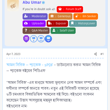
r
Abu Umar
If you're in doubt ask الله.
Forum Staff
Moderator
Generous
ilm Seeker
Uploader
Exposer
HistoryLover
Q&A Master
Salafi User
Apr 7, 2023
#1
আমল সিরিজ – প্যাকেজ - sPDF
- ডাউনলোড করুন আমল সিরিজ
– প্যাকেজ বইয়ের পিডিএফ
‘আমল সিরিজ’-এর মাধ্যমে আমরা মূল্যবান নেক আমল সম্পর্কে এবং
ফযীলত সম্পর্কে জানতে পারব। নতুন এই সিরিজটি সাজানো হয়েছে
৬টি চমৎকার বিষয়ভিত্তিক আমলের বই দিয়ে। বইগুলো সংকলন
করেছেন উস্তায আবদুল্লাহ মাহমুদ হাফিজাহুল্লাহ।
বইগুলোর নাম: